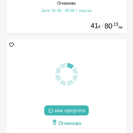
Огняново
Дата: 01.09 - 30.09 + закуска
41
.19
80
/
€
лв.
виж офертата
Огняново