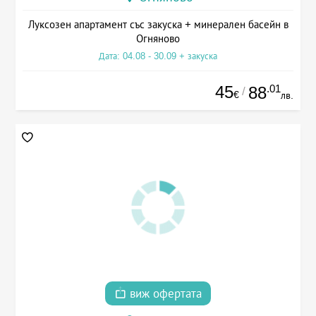
Луксозен апартамент със закуска + минерален басейн в
Огняново
Дата: 04.08 - 30.09 + закуска
45
.01
88
/
€
лв.
виж офертата