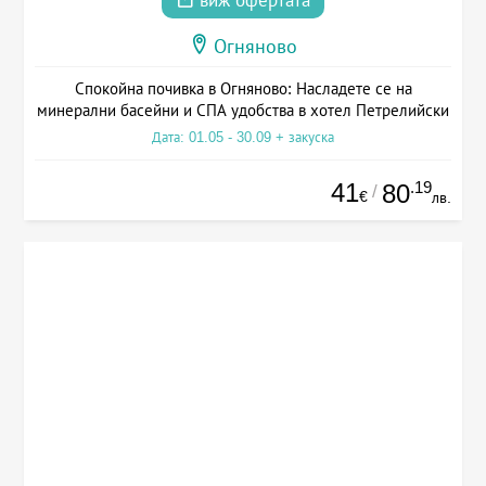
виж офертата
Огняново
Спокойна почивка в Огняново: Насладете се на
минерални басейни и СПА удобства в хотел Петрелийски
Дата: 01.05 - 30.09 + закуска
41
.19
80
/
€
лв.