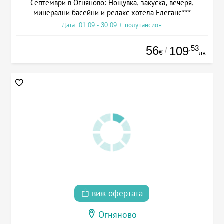
Септември в Огняново: Нощувка, закуска, вечеря,
минерални басейни и релакс хотела Елеганс***
Дата: 01.09 - 30.09 + полупансион
56
.53
109
/
€
лв.
виж офертата
Огняново