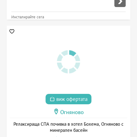
Инсталирайте сега
виж офертата
Огняново
Релаксираща СПА почивка в хотел Бохема, Огняново с
минерален басейн