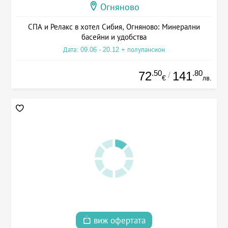
Огняново
СПА и Релакс в хотел Сибия, Огняново: Минерални
басейни и удобства
Дата: 09.06 - 20.12 + полупансион
.50
.80
72
141
/
€
лв.
виж офертата