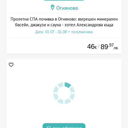
Огняново
Пролетна СПА почивка в Огняново: вътрешен минерален
басейн, джакузи и сауна - хотел Александрова къща
Дата: 01.07 - 31.08 + полупансион
46
.97
89
/
€
лв.