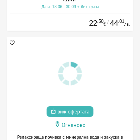
Дата: 18.06 - 30.09 + без храна
.50
.01
22
44
/
€
лв.
виж офертата
Огняново
Релаксираща почивка с минерална вода и закуска в