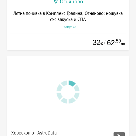
Огняново
Лятна почивка в Комплекс Градина, Огняново: нощувка
със закуска и СПА
+ закуска
32
.59
62
/
€
лв.
Хороскоп от AstroData