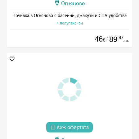
Огняново
Почивка в Огняново с басейни, джакузи и СПА удобства
+ полупансион
46
.97
89
/
€
лв.
виж офертата