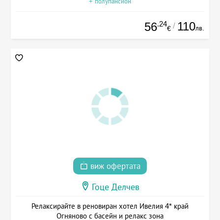
+ полупансион
.24
110
56
/
лв.
€
виж офертата
Гоце Делчев
Релаксирайте в реновиран хотел Ивелия 4* край
Огняново с басейн и релакс зона