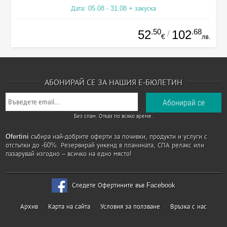
Дата: 05.08 - 31.08 + закуска
.50
.68
52
102
/
€
лв.
АБОНИРАЙ СЕ ЗА НАШИЯ Е-БЮЛЕТИН
Без спам. Отказ по всяко време.
Ofertini
събира най-добрите оферти за почивки, продукти и услуги с
отстъпки до -60%. Резервирай уикенд в планината, СПА релакс или
пазарувай изгодно – всичко на едно място!
Следете Офертините във Facebook
Архив
Карта на сайта
Условия за ползване
Връзка с нас