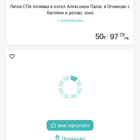
Лятна СПА почивка в хотел Алексоион Палас в Огняново с
басейни и релакс зона
+ полупансион
50
.79
97
/
€
лв.
виж офертата
Огняново