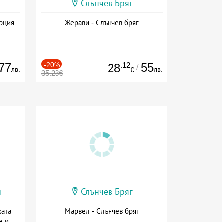
Слънчев Бряг
ърция
Жерави - Слънчев бряг
77
-20%
.12
55
28
/
лв.
лв.
€
35.28€
и
Слънчев Бряг
ката
Марвел - Слънчев бряг
е и