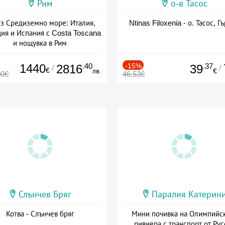
Рим
о-в Тасос
з Средиземно море: Италия,
Ntinas Filoxenia - о. Тасос, Г
ия и Испания с Costa Toscana
и нощувка в Рим
+ пълен пансион
1440
.40
-15%
.37
2816
39
/
/
€
лв.
€
00€
46.53€
Слънчев Бряг
Паралия Катерин
Котва - Слънчев бряг
Мини почивка на Олимпийс
ривиера с транспорт от Рус