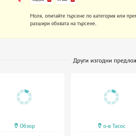
Моля, опитайте търсене по категория или пре
разшири обхвата на търсене.
Други изгодни предло
Обзор
о-в Тасос