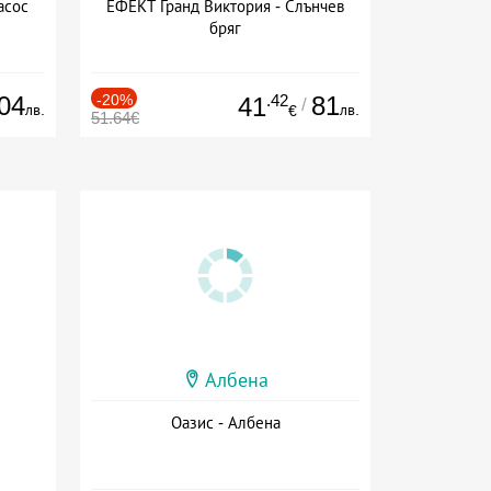
асос
ЕФЕКТ Гранд Виктория - Слънчев
бряг
04
-20%
.42
81
41
/
лв.
лв.
€
51.64€
Албена
Оазис - Албена