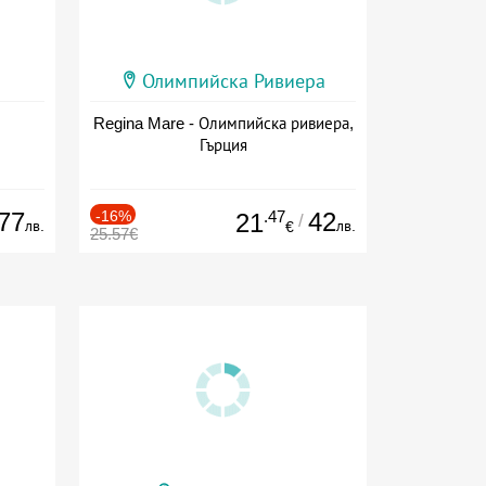
Олимпийска Ривиера
Regina Mare - Олимпийска ривиера,
Гърция
77
-16%
.47
42
21
/
лв.
лв.
€
25.57€