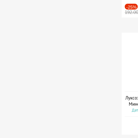
-25%
192.0
Луксо
Мин
Дат