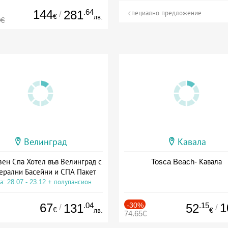
144
.64
281
/
специално предложение
€
лв.
0€
Велинград
Кавала
зен Спа Хотел във Велинград с
Tosca Beach- Кавала
ерални Басейни и СПА Пакет
а: 28.07 - 23.12 + полупансион
67
.04
-30%
.15
1
131
52
/
/
€
лв.
€
74.65€