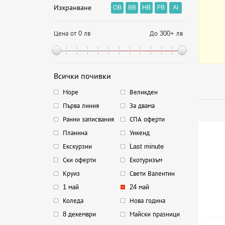
Изхранване
OB
BB
HB
FB
AI
Цена от 0 лв
До 300+ лв
Всички почивки
Море
Великден
Първа линия
За двама
Ранни записвания
СПА оферти
Планина
Уикенд
Екскурзии
Last minute
Ски оферти
Екотуризъм
Круиз
Свети Валентин
1 май
24 май
Коледа
Нова година
8 декември
Майски празници