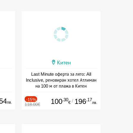
Китен
Last Minute оферта за лято: All
Inclusive, реновиран хотел Атлиман
на 100 м от плажа в Китен
Дата: 01.06 - 29.09 + all inclusive
54
-15%
.30
.17
100
196
/
лв.
€
лв.
118.00€