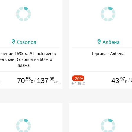
Созопол
Албена
ление 15% за All Inclusive в
Гергана - Албена
ел Съни, Созопол на 50 м от
плажа
а: 30.07 - 30.09 + all inclusive
.55
.98
-20%
.97
70
137
43
/
/
€
лв.
€
€
54.66€