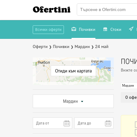
Ofertini
Почивки
Стоки
Всички оферти
Оферти
Почивки
Мардин
24 май
❯
❯
❯
ПОЧИ
Вижте 
Отиди към картата
Мардин
0 офе
Мардин