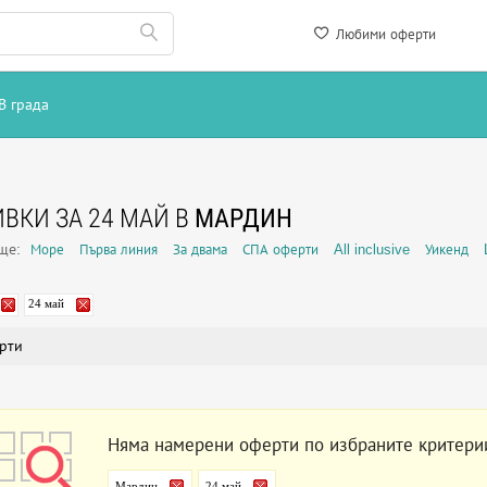
Любими оферти
В града
ВКИ ЗА 24 МАЙ В
МАРДИН
още:
Море
Първа линия
За двама
СПА оферти
All inclusive
Уикенд
24 май
рти
Няма намерени оферти по избраните критери
Мардин
24 май