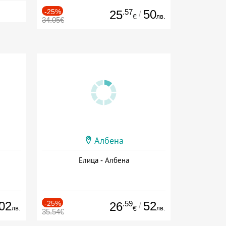
-25%
.57
50
25
/
лв.
€
34.05€
Албена
Елица - Албена
02
-25%
.59
52
26
/
лв.
лв.
€
35.54€