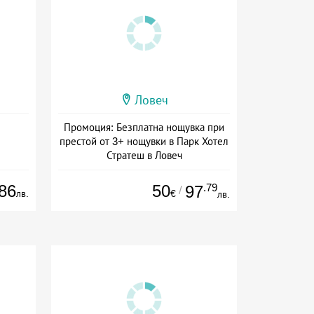
Ловеч
Промоция: Безплатна нощувка при
престой от 3+ нощувки в Парк Хотел
Стратеш в Ловеч
Дата: 14.05 - 01.10 + полупансион
86
50
.79
97
/
лв.
€
лв.