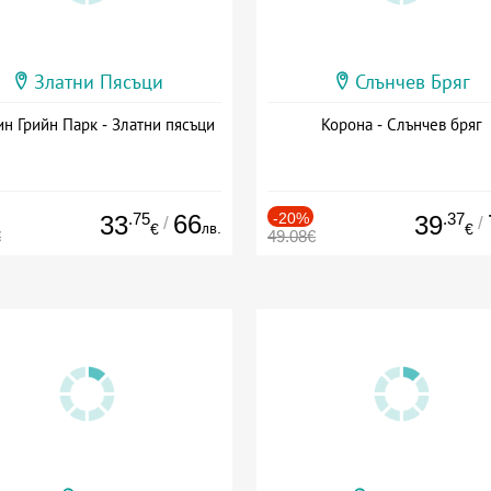
Златни Пясъци
Слънчев Бряг
н Грийн Парк - Златни пясъци
Корона - Слънчев бряг
.75
66
-20%
.37
33
39
/
/
лв.
€
€
€
49.08€