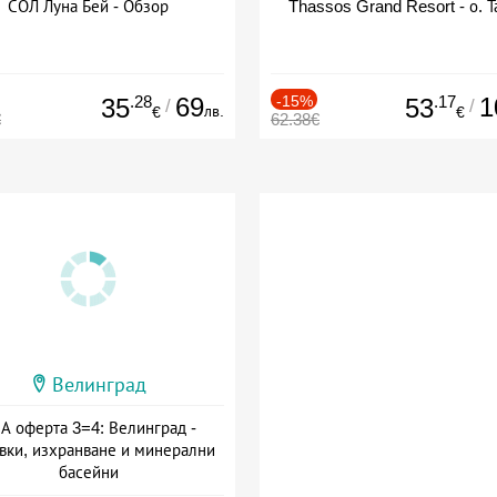
СОЛ Луна Бей - Обзор
Thassos Grand Resort - о. Т
.28
69
-15%
.17
1
35
53
/
/
лв.
€
€
€
62.38€
Велинград
А оферта 3=4: Велинград -
вки, изхранване и минерални
басейни
а: 01.07 - 30.09 + полупансион