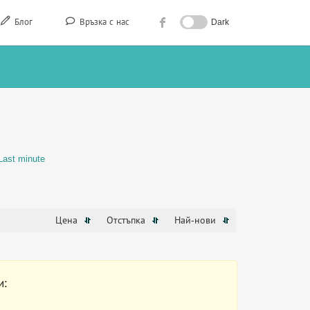
Блог
Връзка с нас
Dark
Last minute
Цена
Отстъпка
Най-нови
и: