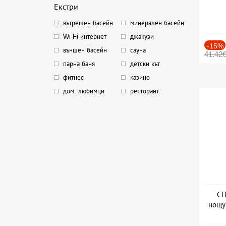
Екстри
вътрешен басейн
минерален басейн
Wi-Fi интернет
джакузи
-15%
външен басейн
сауна
41.42
парна баня
детски кът
фитнес
казино
дом. любимци
ресторант
СП
нощу
Дат