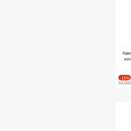
Нама
хот
Дат
-15%
83.00