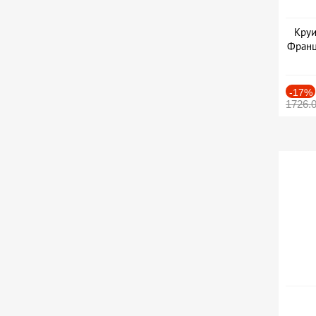
Круи
Франц
-17%
1726.