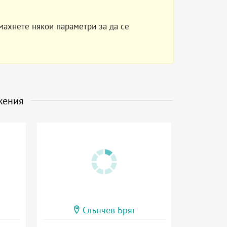
махнете някои параметри за да се
жения
Слънчев Бряг