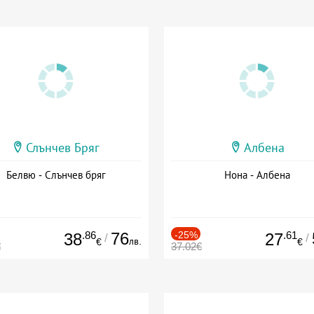
Слънчев Бряг
Албена
Белвю - Слънчев бряг
Нона - Албена
.86
76
-25%
.61
38
27
/
/
лв.
€
€
€
37.02€