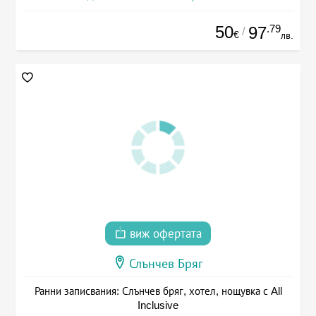
50
.79
97
/
€
лв.
виж офертата
Слънчев Бряг
Ранни записвания: Слънчев бряг, хотел, нощувка с All
Inclusive