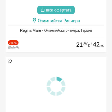
виж офертата
Олимпийска Ривиера
Regina Mare - Олимпийска ривиера, Гърция
-16%
.47
42
21
/
лв.
€
25.57€