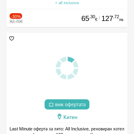
+ all inclusive
-30%
.30
.72
65
127
/
€
лв.
92.70€
виж офертата
Китен
Last Minute оферта за лято: All Inclusive, реновиран хотел