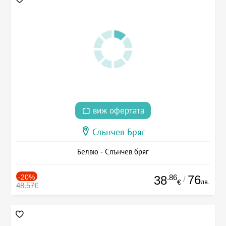
виж офертата
Слънчев Бряг
Белвю - Слънчев бряг
-20%
.86
76
38
/
лв.
€
48.57€