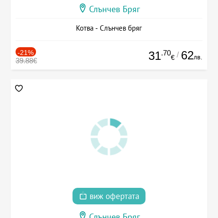
Слънчев Бряг
Котва - Слънчев бряг
-21%
.70
62
31
/
лв.
€
39.88€
виж офертата
Слънчев Бряг