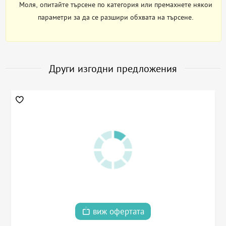
Моля, опитайте търсене по категория или премахнете някои
параметри за да се разшири обхвата на търсене.
Други изгодни предложения
виж офертата