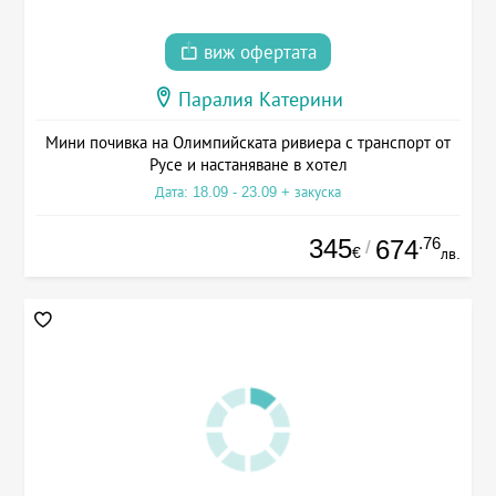
виж офертата
Паралия Катерини
Мини почивка на Олимпийската ривиера с транспорт от
Русе и настаняване в хотел
Дата: 18.09 - 23.09 + закуска
345
.76
674
/
€
лв.