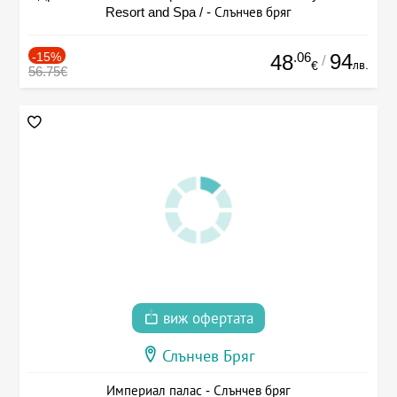
Resort and Spa / - Слънчев бряг
-15%
.06
94
48
/
лв.
€
56.75€
виж офертата
Слънчев Бряг
Империал палас - Слънчев бряг