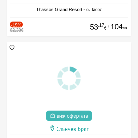
Thassos Grand Resort - о. Тасос
-15%
.17
104
53
/
лв.
€
62.38€
виж офертата
Слънчев Бряг