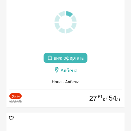
виж офертата
Албена
Нона - Албена
-25%
.61
54
27
/
лв.
€
37.02€