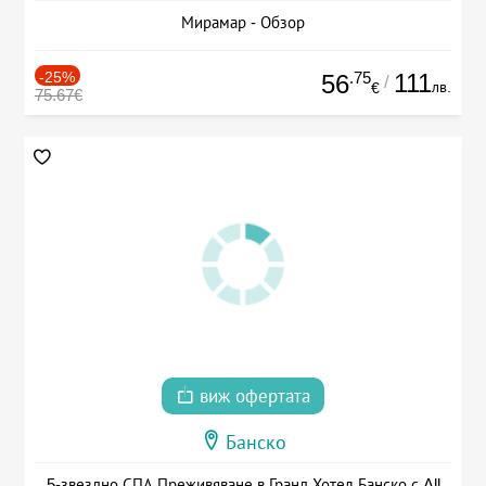
Мирамар - Обзор
-25%
.75
111
56
/
лв.
€
75.67€
виж офертата
Банско
5-звездно СПА Преживяване в Гранд Хотел Банско с All