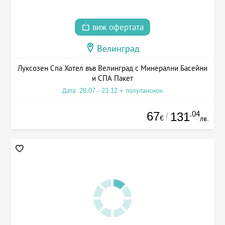
виж офертата
Велинград
Луксозен Спа Хотел във Велинград с Минерални Басейни
и СПА Пакет
Дата: 28.07 - 23.12 + полупансион
67
.04
131
/
€
лв.