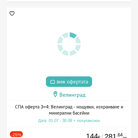
виж офертата
Велинград
СПА оферта 3=4: Велинград - нощувки, изхранване и
минерални басейни
Дата: 01.07 - 30.09 + полупансион
-25%
144
.64
281
/
€
лв.