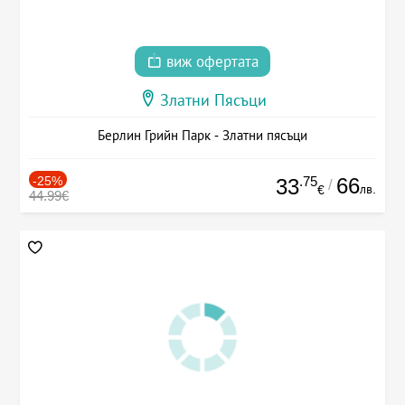
виж офертата
Златни Пясъци
Берлин Грийн Парк - Златни пясъци
-25%
.75
66
33
/
лв.
€
44.99€