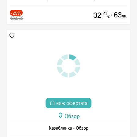
-25%
.21
63
32
/
лв.
€
42.95€
виж офертата
Обзор
Казабланка - Обзор