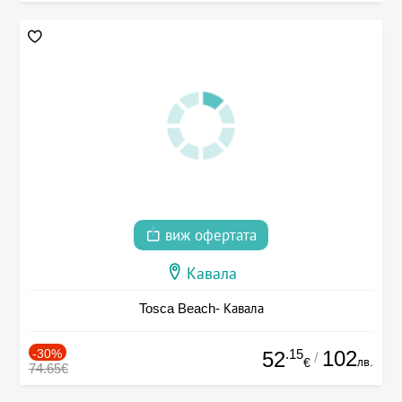
виж офертата
Кавала
Tosca Beach- Кавала
-30%
.15
102
52
/
лв.
€
74.65€