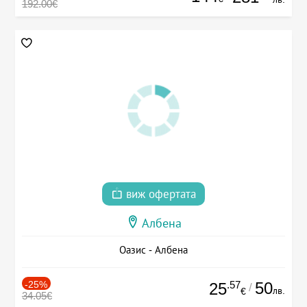
192.00€
виж офертата
Албена
Оазис - Албена
-25%
.57
50
25
/
лв.
€
34.05€