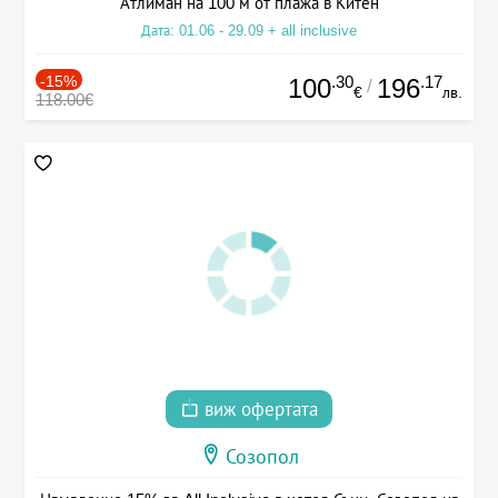
Атлиман на 100 м от плажа в Китен
Дата: 01.06 - 29.09 + all inclusive
-15%
.30
.17
100
196
/
€
лв.
118.00€
виж офертата
Созопол