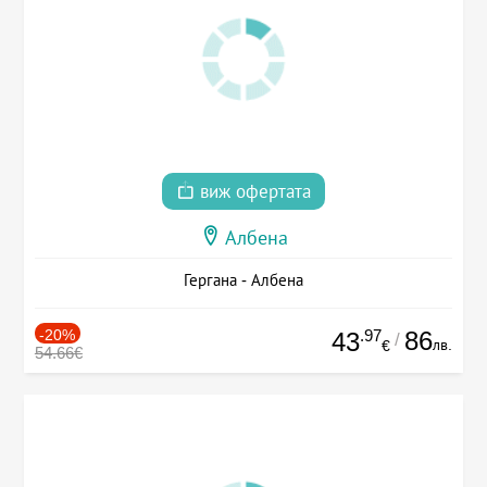
виж офертата
Албена
Гергана - Албена
-20%
.97
86
43
/
лв.
€
54.66€