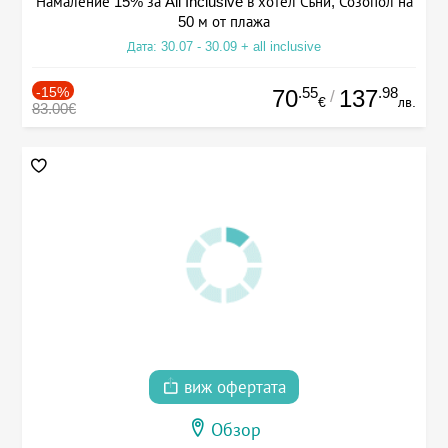
Намаление 15% за All Inclusive в хотел Съни, Созопол на
50 м от плажа
Дата: 30.07 - 30.09 + all inclusive
-15%
.55
.98
70
137
/
€
лв.
83.00€
виж офертата
Обзор