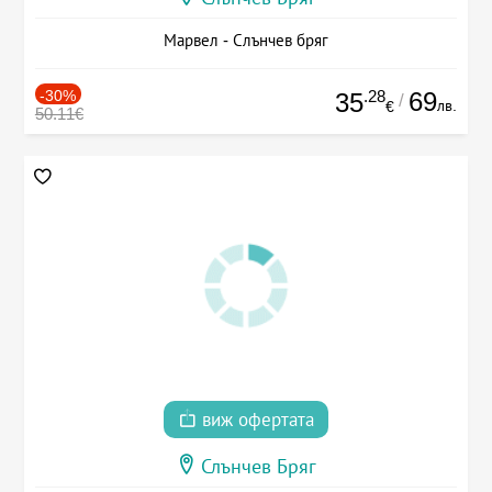
Марвел - Слънчев бряг
-30%
.28
69
35
/
лв.
€
50.11€
виж офертата
Слънчев Бряг