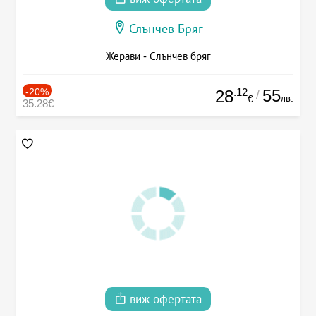
Слънчев Бряг
Жерави - Слънчев бряг
-20%
.12
55
28
/
лв.
€
35.28€
виж офертата