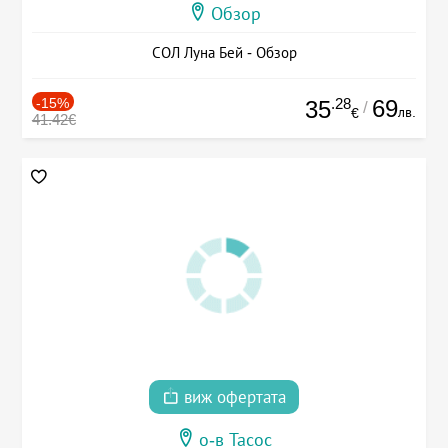
Обзор
СОЛ Луна Бей - Обзор
-15%
.28
69
35
/
лв.
€
41.42€
виж офертата
о-в Тасос