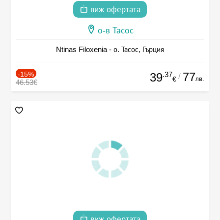
виж офертата
о-в Тасос
Ntinas Filoxenia - о. Тасос, Гърция
-15%
.37
77
39
/
лв.
€
46.53€
виж офертата