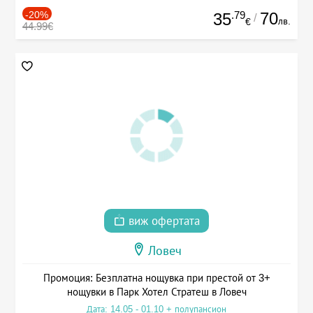
-20%
.79
70
35
/
лв.
€
44.99€
виж офертата
Ловеч
Промоция: Безплатна нощувка при престой от 3+
нощувки в Парк Хотел Стратеш в Ловеч
Дата: 14.05 - 01.10 + полупансион