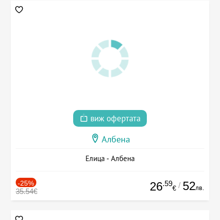
виж офертата
Албена
Елица - Албена
-25%
.59
52
26
/
лв.
€
35.54€