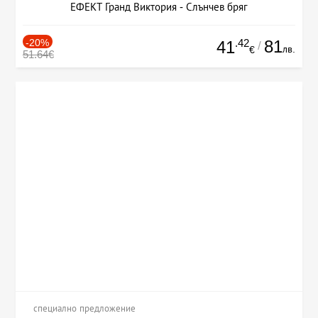
ЕФЕКТ Гранд Виктория - Слънчев бряг
-20%
.42
81
41
/
лв.
€
51.64€
специално предложение