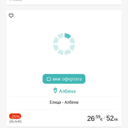
виж офертата
Албена
Елица - Албена
-25%
.59
52
26
/
лв.
€
35.54€