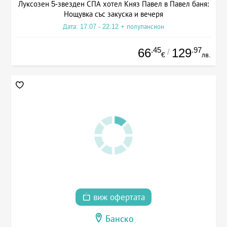
Луксозен 5-звезден СПА хотел Княз Павел в Павел баня:
Нощувка със закуска и вечеря
Дата: 17.07 - 22.12 + полупансион
.45
.97
66
129
/
€
лв.
виж офертата
Банско