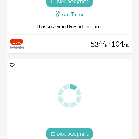
виж офертата
о-в Тасос
Thassos Grand Resort - о. Тасос
-15%
.17
104
53
/
лв.
€
62.38€
виж офертата