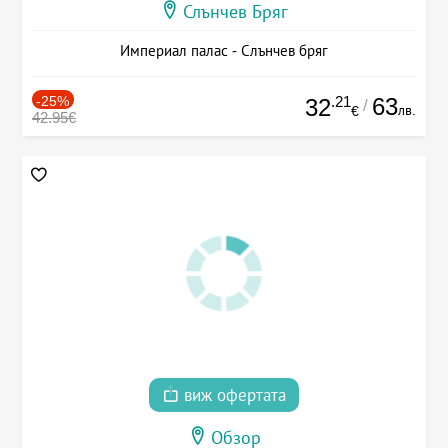
Слънчев Бряг
Империал палас - Слънчев бряг
-25%
.21
63
32
/
лв.
€
42.95€
виж офертата
Обзор