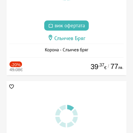
виж офертата
Слънчев Бряг
Корона - Слънчев бряг
-20%
.37
77
39
/
лв.
€
49.08€