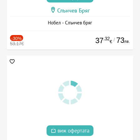
Слънчев Бряг
Нобел - Слънчев бряг
-30%
.32
73
37
/
лв.
€
53.17€
виж офертата