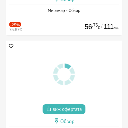
Мирамар - Обзор
-25%
.75
111
56
/
лв.
€
75.67€
виж офертата
Обзор