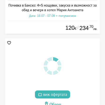
Почивка в Банско: 4=5 нощувки, закуска и възможност за
обяд и вечеря в хотел Мария Антоанета
Дата: 16.07 - 07.09 + полупансион
120
.70
234
/
€
лв.
виж офертата
Обзор