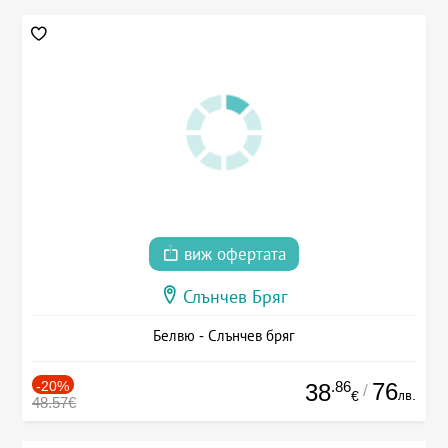
виж офертата
Слънчев Бряг
Белвю - Слънчев бряг
-20%
.86
76
38
/
лв.
€
48.57€