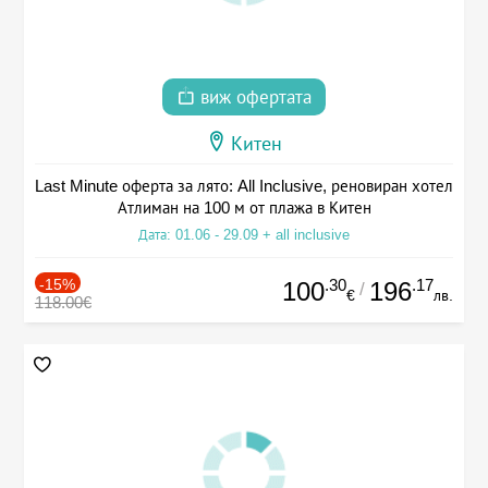
виж офертата
Китен
Last Minute оферта за лято: All Inclusive, реновиран хотел
Атлиман на 100 м от плажа в Китен
Дата: 01.06 - 29.09 + all inclusive
-15%
.30
.17
100
196
/
€
лв.
118.00€