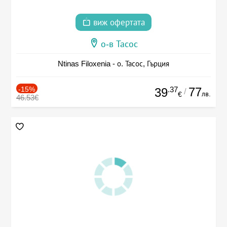
виж офертата
о-в Тасос
Ntinas Filoxenia - о. Тасос, Гърция
-15%
.37
77
39
/
лв.
€
46.53€