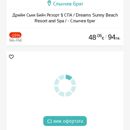
Слънчев Бряг
Дрийм Съни Бийч Резорт § СПА / Dreams Sunny Beach
Resort and Spa / - Слънчев бряг
-15%
.06
94
48
/
лв.
€
56.75€
виж офертата