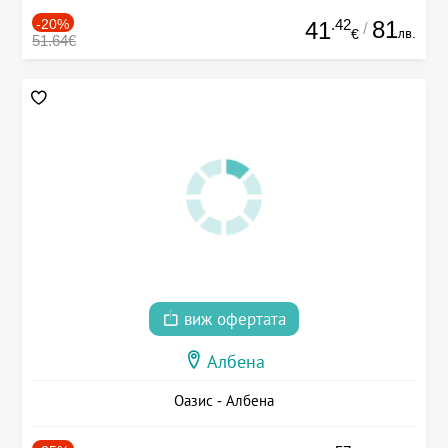
-20%
.42
81
41
/
лв.
€
51.64€
виж офертата
Албена
Оазис - Албена