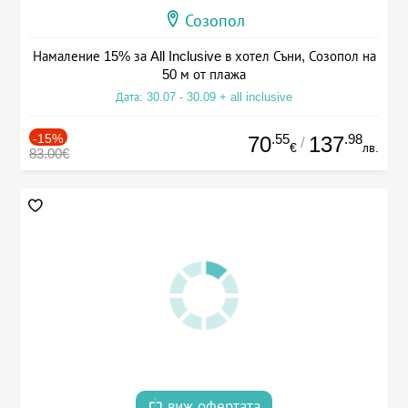
Созопол
Намаление 15% за All Inclusive в хотел Съни, Созопол на
50 м от плажа
Дата: 30.07 - 30.09 + all inclusive
-15%
.55
.98
70
137
/
€
лв.
83.00€
виж офертата