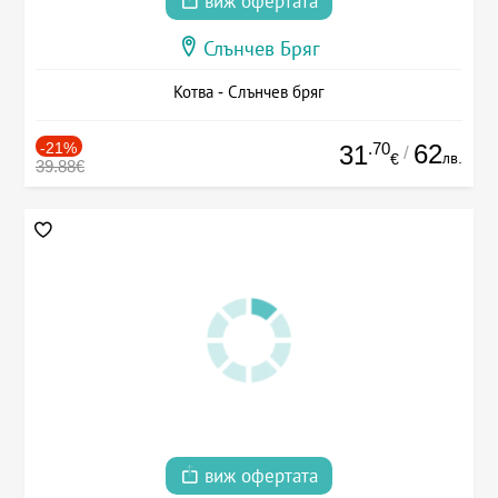
виж офертата
Слънчев Бряг
Котва - Слънчев бряг
-21%
.70
62
31
/
лв.
€
39.88€
виж офертата