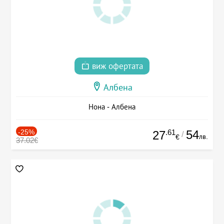
виж офертата
Албена
Нона - Албена
-25%
.61
54
27
/
лв.
€
37.02€