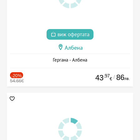
виж офертата
Албена
Гергана - Албена
-20%
.97
86
43
/
лв.
€
54.66€