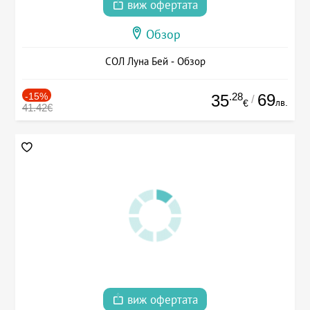
виж офертата
Обзор
СОЛ Луна Бей - Обзор
-15%
.28
69
35
/
лв.
€
41.42€
виж офертата