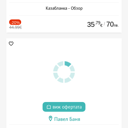
Казабланка - Обзор
-20%
.79
70
35
/
лв.
€
44.99€
виж офертата
Павел Баня