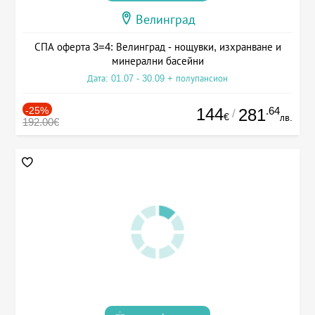
Велинград
СПА оферта 3=4: Велинград - нощувки, изхранване и
минерални басейни
Дата: 01.07 - 30.09 + полупансион
-25%
144
.64
281
/
€
лв.
192.00€