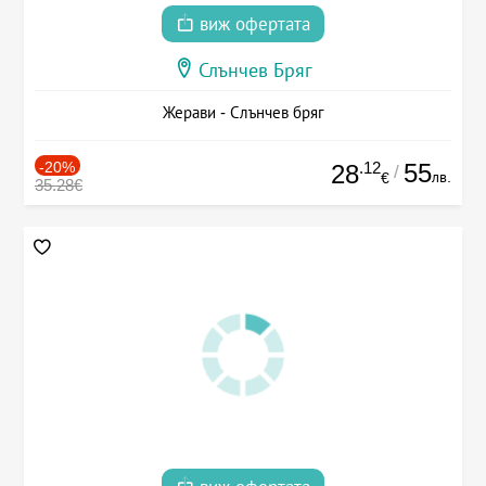
виж офертата
Слънчев Бряг
Жерави - Слънчев бряг
-20%
.12
55
28
/
лв.
€
35.28€