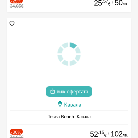
-25%
.57
50
25
/
лв.
€
34.05€
виж офертата
Кавала
Tosca Beach- Кавала
-30%
.15
102
52
/
лв.
€
74.65€