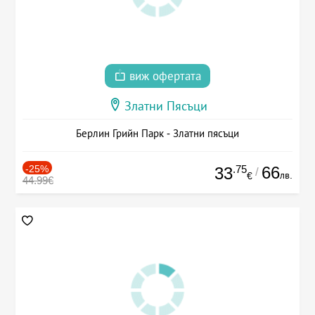
виж офертата
Златни Пясъци
Берлин Грийн Парк - Златни пясъци
-25%
.75
66
33
/
лв.
€
44.99€