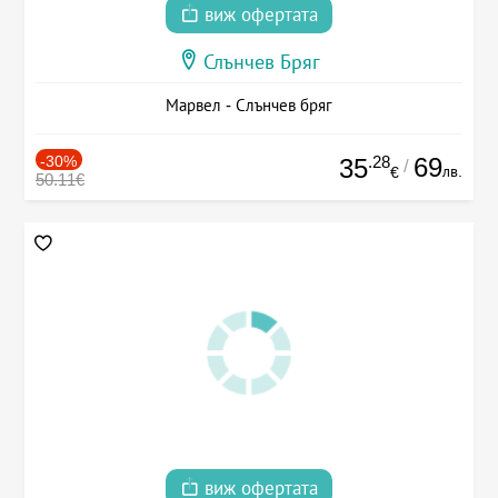
виж офертата
Слънчев Бряг
Марвел - Слънчев бряг
-30%
.28
69
35
/
лв.
€
50.11€
виж офертата