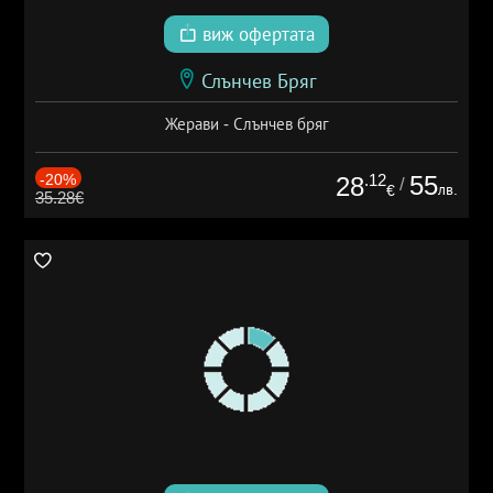
виж офертата
Слънчев Бряг
Жерави - Слънчев бряг
-20%
.12
55
28
/
лв.
€
35.28€