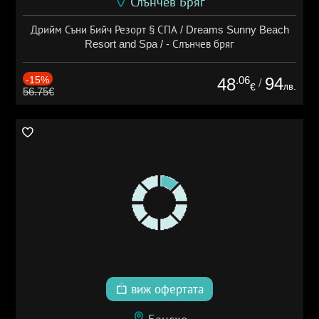
Слънчев Бряг
Дрийм Съни Бийч Резорт § СПА / Dreams Sunny Beach
Resort and Spa / - Слънчев бряг
-15%
.06
94
48
/
лв.
€
56.75€
виж офертата