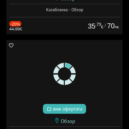
Казабланка - Обзор
-20%
.79
70
35
/
лв.
€
44.99€
виж офертата
Обзор