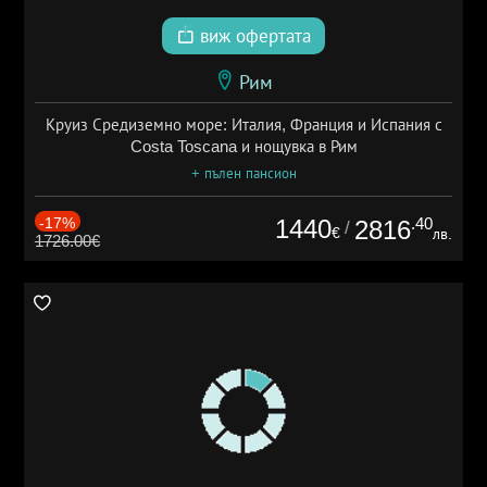
виж офертата
Рим
Круиз Средиземно море: Италия, Франция и Испания с
Costa Toscana и нощувка в Рим
+ пълен пансион
-17%
1440
.40
2816
/
€
лв.
1726.00€