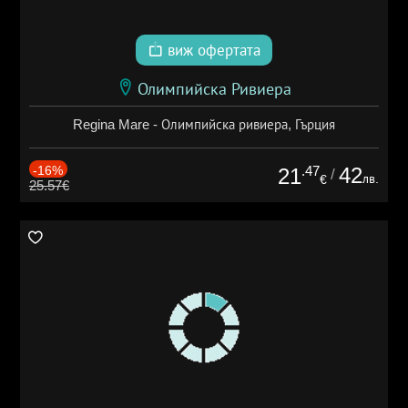
виж офертата
Олимпийска Ривиера
Regina Mare - Олимпийска ривиера, Гърция
-16%
.47
42
21
/
лв.
€
25.57€