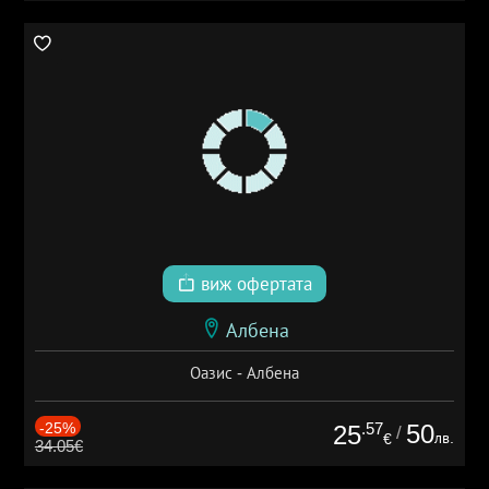
виж офертата
Албена
Оазис - Албена
-25%
.57
50
25
/
лв.
€
34.05€