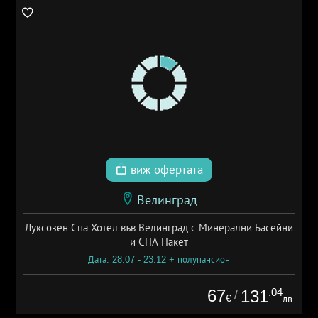
виж офертата
Велинград
Луксозен Спа Хотел във Велинград с Минерални Басейни
и СПА Пакет
Дата: 28.07 - 23.12 + полупансион
67
.04
131
/
€
лв.