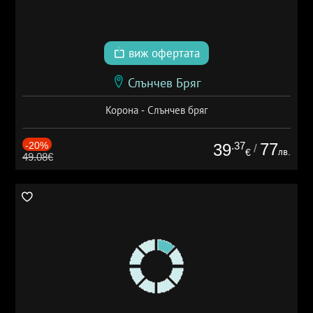
виж офертата
Слънчев Бряг
Корона - Слънчев бряг
-20%
.37
77
39
/
лв.
€
49.08€