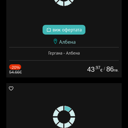
виж офертата
Албена
Гергана - Албена
-20%
.97
86
43
/
лв.
€
54.66€