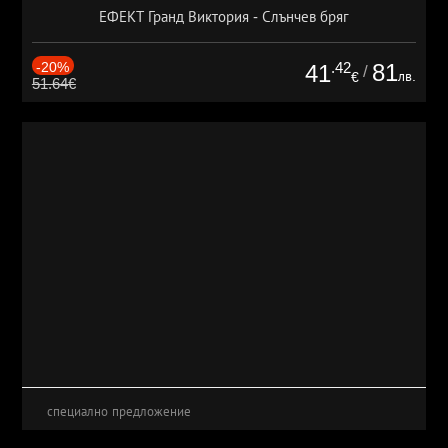
ЕФЕКТ Гранд Виктория - Слънчев бряг
-20%
.42
81
41
/
лв.
€
51.64€
специално предложение