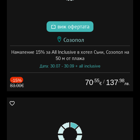
виж офертата
Созопол
Намаление 15% за All Inclusive в хотел Съни, Созопол на
50 м от плажа
Дата: 30.07 - 30.09 + all inclusive
-15%
.55
.98
70
137
/
€
лв.
83.00€