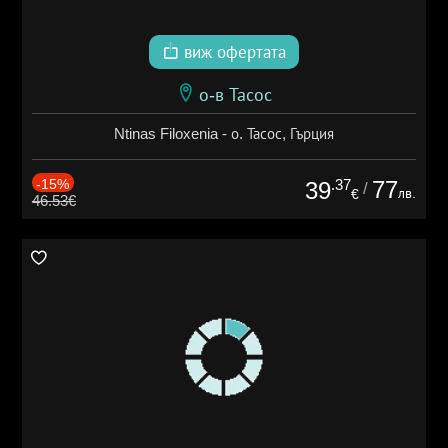
виж офертата
о-в Тасос
Ntinas Filoxenia - о. Тасос, Гърция
-15%
.37
77
39
/
лв.
€
46.53€