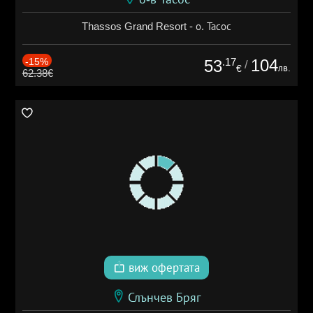
Thassos Grand Resort - о. Тасос
-15%
.17
104
53
/
лв.
€
62.38€
виж офертата
Слънчев Бряг