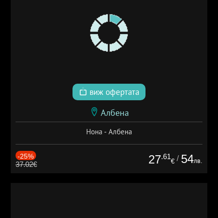
виж офертата
Албена
Нона - Албена
-25%
.61
54
27
/
лв.
€
37.02€