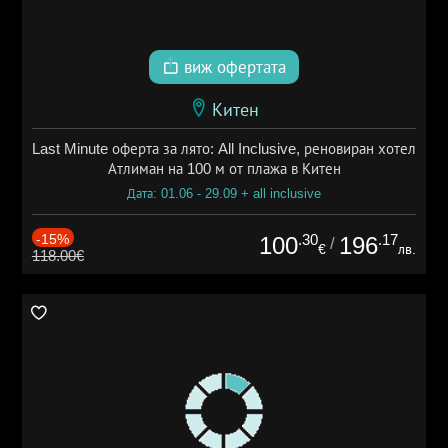
виж офертата
Китен
Last Minute оферта за лято: All Inclusive, реновиран хотел
Атлиман на 100 м от плажа в Китен
Дата: 01.06 - 29.09 + all inclusive
-15%
.30
.17
100
196
/
€
лв.
118.00€