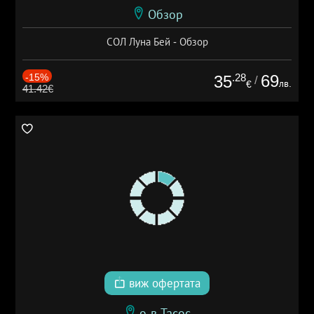
Обзор
СОЛ Луна Бей - Обзор
-15%
.28
69
35
/
лв.
€
41.42€
виж офертата
о-в Тасос