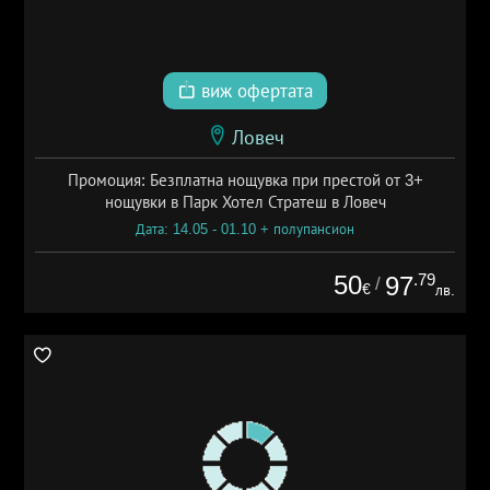
виж офертата
Ловеч
Промоция: Безплатна нощувка при престой от 3+
нощувки в Парк Хотел Стратеш в Ловеч
Дата: 14.05 - 01.10 + полупансион
50
.79
97
/
€
лв.