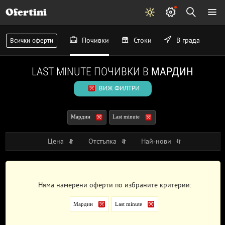
Ofertini
Почивки
Стоки
В града
Всички оферти
LAST MINUTE ПОЧИВКИ В
МАРДИН
ВИЖ ФИЛТРИ
Мардин
Last minute
Цена
Отстъпка
Най-нови
Няма намерени оферти по избраните критерии:
Мардин
Last minute