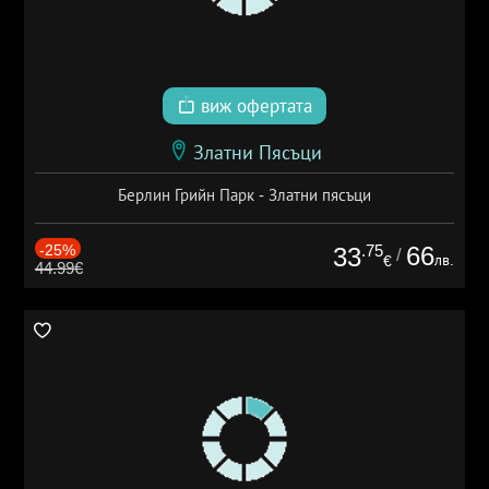
виж офертата
Златни Пясъци
Берлин Грийн Парк - Златни пясъци
-25%
.75
66
33
/
лв.
€
44.99€