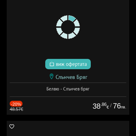
виж офертата
Слънчев Бряг
Белвю - Слънчев бряг
-20%
.86
76
38
/
лв.
€
48.57€