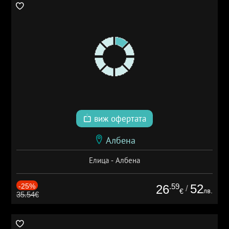
виж офертата
Албена
Елица - Албена
-25%
.59
52
26
/
лв.
€
35.54€