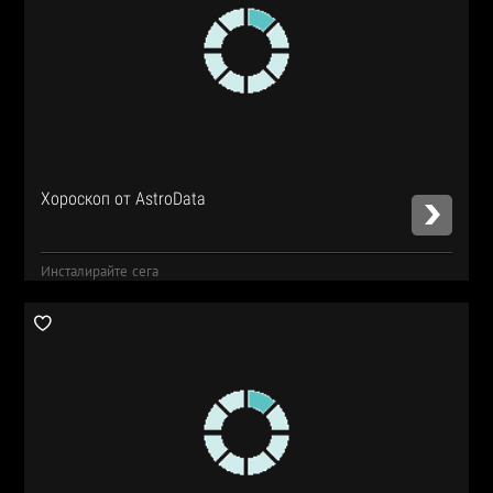
Хороскоп от AstroData
Инсталирайте сега