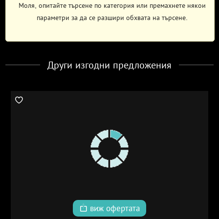
Моля, опитайте търсене по категория или премахнете някои
параметри за да се разшири обхвата на търсене.
Други изгодни предложения
виж офертата