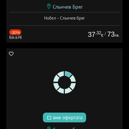
Слънчев Бряг
Нобел - Слънчев бряг
-30%
.32
73
37
/
лв.
€
53.17€
виж офертата