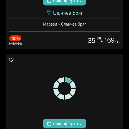
виж офертата
Слънчев Бряг
Марвел - Слънчев бряг
-30%
.28
69
35
/
лв.
€
50.11€
виж офертата