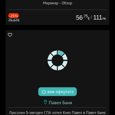
Мирамар - Обзор
-25%
.75
111
56
/
лв.
€
75.67€
виж офертата
Павел Баня
Луксозен 5-звезден СПА хотел Княз Павел в Павел баня: