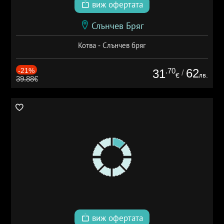
виж офертата
Слънчев Бряг
Котва - Слънчев бряг
-21%
.70
62
31
/
лв.
€
39.88€
виж офертата