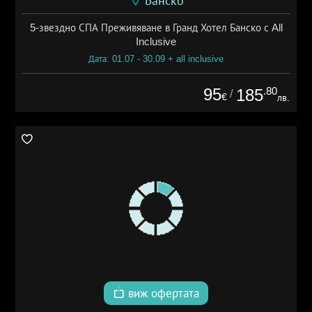
Банско
5-звездно СПА Преживяване в Гранд Хотел Банско с All
Inclusive
Дата: 01.07 - 30.09 + all inclusive
95
.80
185
/
€
лв.
виж офертата