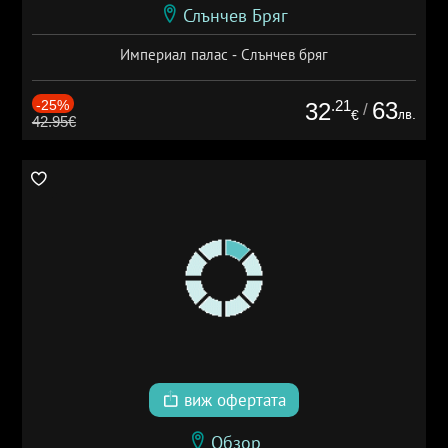
Слънчев Бряг
Империал палас - Слънчев бряг
-25%
.21
63
32
/
лв.
€
42.95€
виж офертата
Обзор