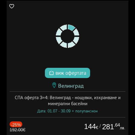
виж офертата
Велинград
СПА оферта 3=4: Велинград - нощувки, изхранване и
минерални басейни
Дата: 01.07 - 30.09 + полупансион
-25%
144
.64
281
/
€
лв.
192.00€