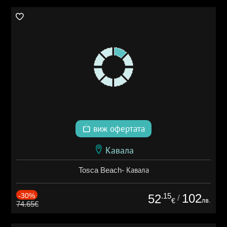
виж офертата
Кавала
Tosca Beach- Кавала
-30%
.15
102
52
/
лв.
€
74.65€