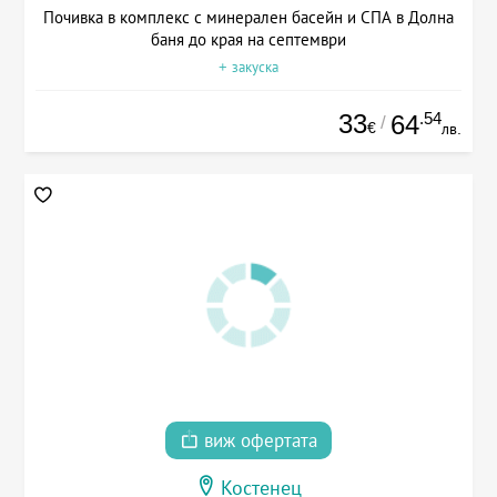
Почивка в комплекс с минерален басейн и СПА в Долна
баня до края на септември
+ закуска
33
.54
64
/
€
лв.
виж офертата
Костенец