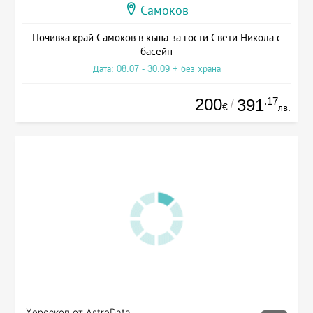
Самоков
Почивка край Самоков в къща за гости Свети Никола с
басейн
Дата: 08.07 - 30.09 + без храна
200
.17
391
/
€
лв.
Хороскоп от AstroData