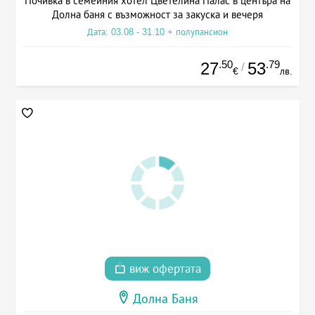
Почивка в семейния хотел Цветелина Палас в центъра на
Долна баня с възможност за закуска и вечеря
Дата: 03.08 - 31.10 + полупансион
.50
.79
27
53
/
€
лв.
виж офертата
Долна Баня