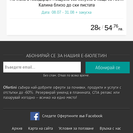
Калина близо до ски пистата
Дата: 08.07 - 31.08 + закуска
28
.76
54
/
€
лв.
АБОНИРАЙ СЕ ЗА НАШИЯ Е-БЮЛЕТИН
Без спам. Отказ по всяко време.
Ofertini
събира най-добрите оферти за почивки, продукти и услуги с
отстъпки до -60%. Резервирай уикенд в планината, СПА релакс или
пазарувай изгодно – всичко на едно място!
Следете Офертините във Facebook
Архив
Карта на сайта
Условия за ползване
Връзка с нас