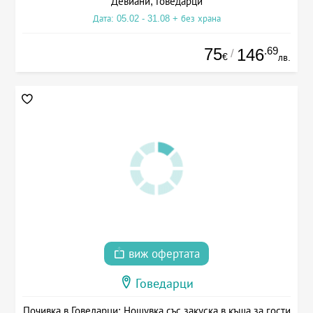
Девиани, Говедарци
Дата: 05.02 - 31.08 + без храна
75
.69
146
/
€
лв.
виж офертата
Говедарци
Почивка в Говедарци: Нощувка със закуска в къща за гости