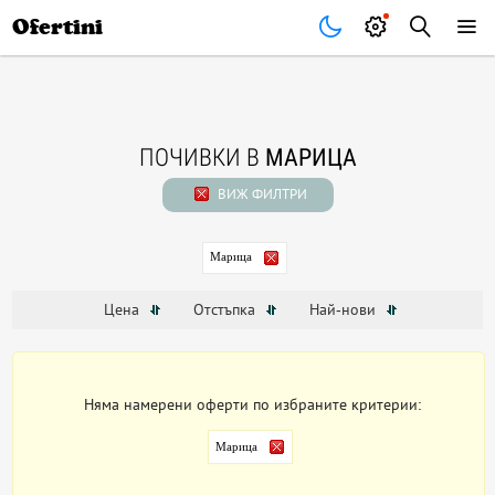
Почивки
Стоки
В града
Всички оферти
Ofertini
ПОЧИВКИ В
МАРИЦА
ВИЖ ФИЛТРИ
Марица
Цена
Отстъпка
Най-нови
Няма намерени оферти по избраните критерии:
Марица