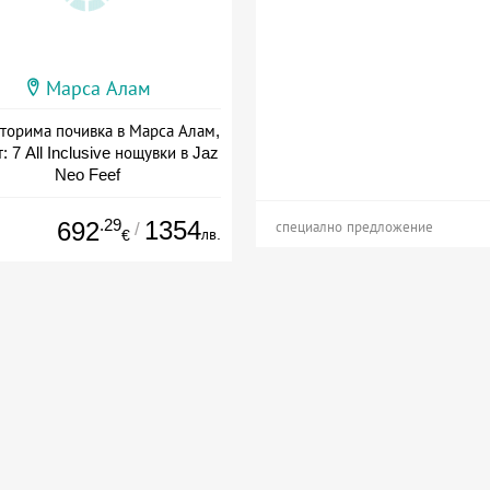
Марса Алам
торима почивка в Марса Алам,
: 7 All Inclusive нощувки в Jaz
Neo Feef
а: 08.10 - 05.11 + all inclusive
.29
1354
692
/
специално предложение
лв.
€