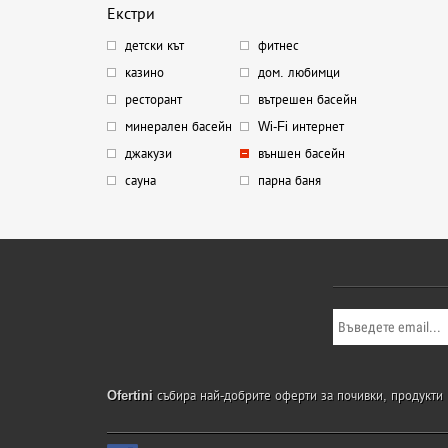
Екстри
детски кът
фитнес
казино
дом. любимци
ресторант
вътрешен басейн
минерален басейн
Wi-Fi интернет
джакузи
външен басейн
сауна
парна баня
Ofertini
събира най-добрите оферти за почивки, продукти и