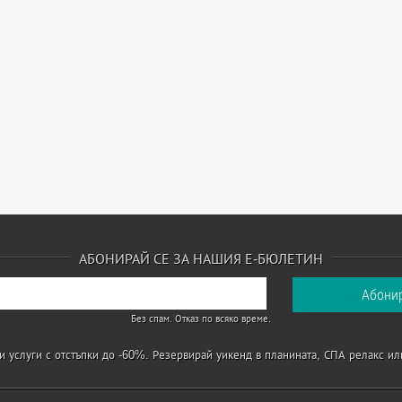
АБОНИРАЙ СЕ ЗА НАШИЯ Е-БЮЛЕТИН
Без спам. Отказ по всяко време.
 услуги с отстъпки до -60%. Резервирай уикенд в планината, СПА релакс ил