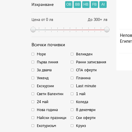
Изхранване
OB
BB
HB
FB
AI
Цена от 0 лв
До 300+ лв
Непов
Египет
Всички почивки
Дат
Море
Великден
Първа линия
Ранни записвания
За двама
СПА оферти
Уикенд
Планина
Екскурзии
Last minute
Свети Валентин
1 май
24 май
Коледа
Нова година
8 декември
Майски празници
Ски оферти
Екотуризъм
Круиз