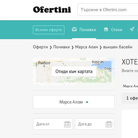
Ofertini
Почивки
Стоки
Всички оферти
Оферти
Почивки
Марса Алам
външен басейн
❯
❯
❯
ХОТЕ
Вижте 
Отиди към картата
Марса Ал
1 офе
Марса Алам