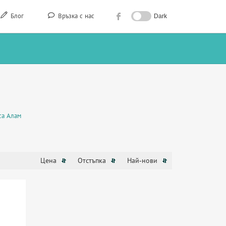
Блог
Връзка с нас
Dark
са Алам
Цена
Отстъпка
Най-нови