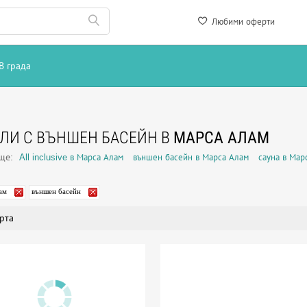
Любими оферти
В града
ЛИ С ВЪНШЕН БАСЕЙН В
МАРСА АЛАМ
още:
All inclusive в Марса Алам
външен басейн в Марса Алам
сауна в Мар
ам
външен басейн
рта