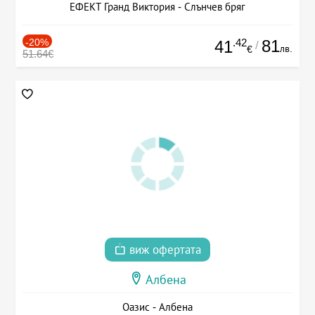
ЕФЕКТ Гранд Виктория - Слънчев бряг
-20%
.42
81
41
/
лв.
€
51.64€
виж офертата
Албена
Оазис - Албена