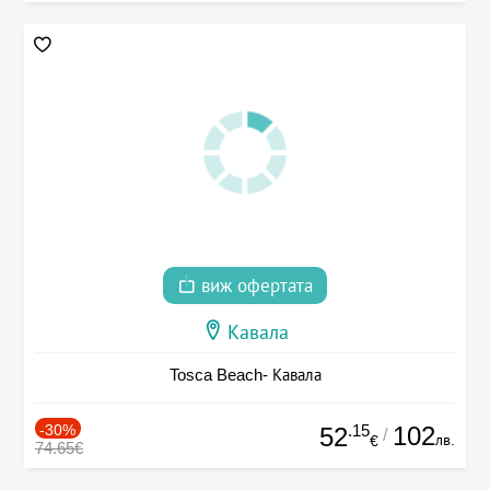
виж офертата
Кавала
Tosca Beach- Кавала
-30%
.15
102
52
/
лв.
€
74.65€