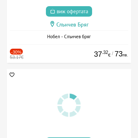
виж офертата
Слънчев Бряг
Нобел - Слънчев бряг
-30%
.32
73
37
/
лв.
€
53.17€