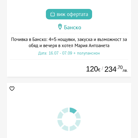
виж офертата
Банско
Почивка в Банско: 4=5 нощувки, закуска и възможност за
обяд и вечеря в хотел Мария Антоанета
Дата: 16.07 - 07.09 + полупансион
120
.70
234
/
€
лв.