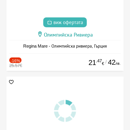
виж офертата
Олимпийска Ривиера
Regina Mare - Олимпийска ривиера, Гърция
-16%
.47
42
21
/
лв.
€
25.57€