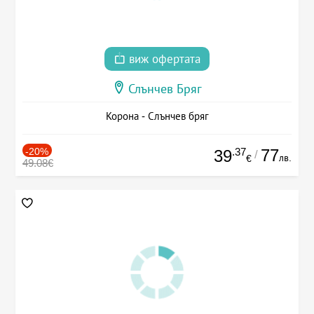
виж офертата
Слънчев Бряг
Корона - Слънчев бряг
-20%
.37
77
39
/
лв.
€
49.08€