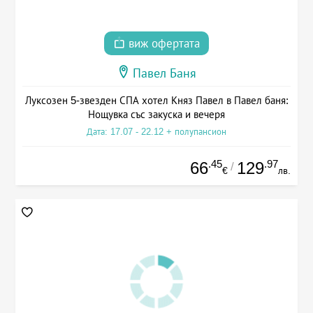
виж офертата
Павел Баня
Луксозен 5-звезден СПА хотел Княз Павел в Павел баня:
Нощувка със закуска и вечеря
Дата: 17.07 - 22.12 + полупансион
.45
.97
66
129
/
€
лв.