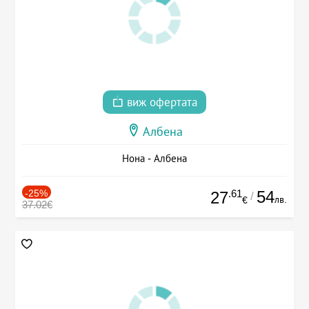
виж офертата
Албена
Нона - Албена
-25%
.61
54
27
/
лв.
€
37.02€