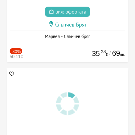
виж офертата
Слънчев Бряг
Марвел - Слънчев бряг
-30%
.28
69
35
/
лв.
€
50.11€