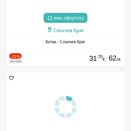
виж офертата
Слънчев Бряг
Котва - Слънчев бряг
-21%
.70
62
31
/
лв.
€
39.88€