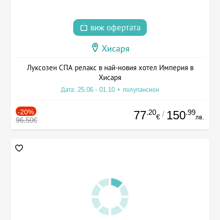
виж офертата
Хисаря
Луксозен СПА релакс в най-новия хотел Империя в
Хисаря
Дата: 25.06 - 01.10 + полупансион
-20%
.20
.99
77
150
/
€
лв.
96.50€