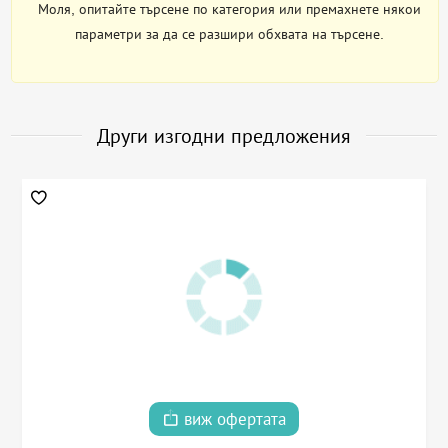
Моля, опитайте търсене по категория или премахнете някои
параметри за да се разшири обхвата на търсене.
Други изгодни предложения
виж офертата