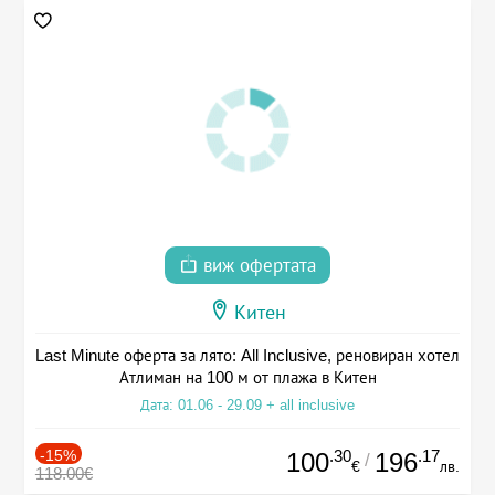
виж офертата
Китен
Last Minute оферта за лято: All Inclusive, реновиран хотел
Атлиман на 100 м от плажа в Китен
Дата: 01.06 - 29.09 + all inclusive
-15%
.30
.17
100
196
/
€
лв.
118.00€