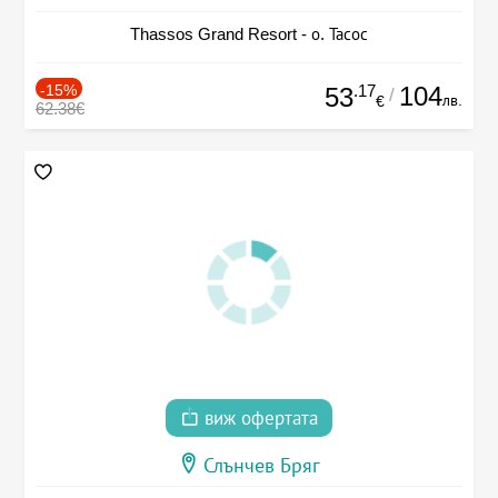
Thassos Grand Resort - о. Тасос
-15%
.17
104
53
/
лв.
€
62.38€
виж офертата
Слънчев Бряг