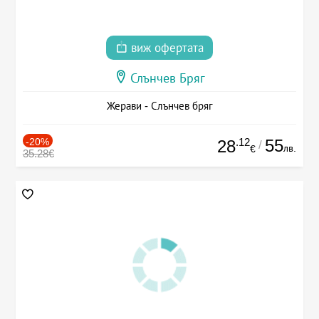
виж офертата
Слънчев Бряг
Жерави - Слънчев бряг
-20%
.12
55
28
/
лв.
€
35.28€