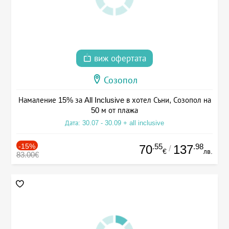
виж офертата
Созопол
Намаление 15% за All Inclusive в хотел Съни, Созопол на
50 м от плажа
Дата: 30.07 - 30.09 + all inclusive
-15%
.55
.98
70
137
/
€
лв.
83.00€