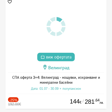
виж офертата
Велинград
СПА оферта 3=4: Велинград - нощувки, изхранване и
минерални басейни
Дата: 01.07 - 30.09 + полупансион
-25%
144
.64
281
/
€
лв.
192.00€