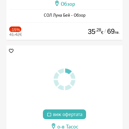
Обзор
СОЛ Луна Бей - Обзор
-15%
.28
69
35
/
лв.
€
41.42€
виж офертата
о-в Тасос