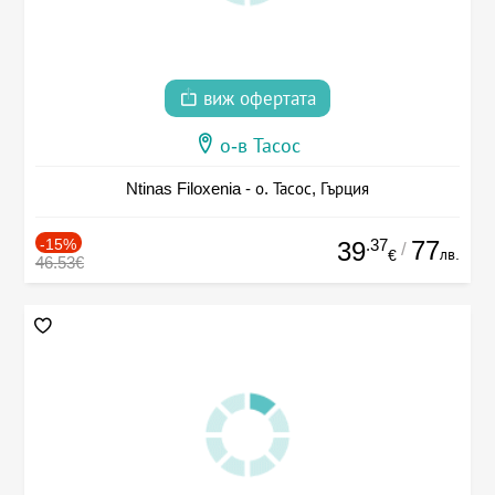
виж офертата
о-в Тасос
Ntinas Filoxenia - о. Тасос, Гърция
-15%
.37
77
39
/
лв.
€
46.53€