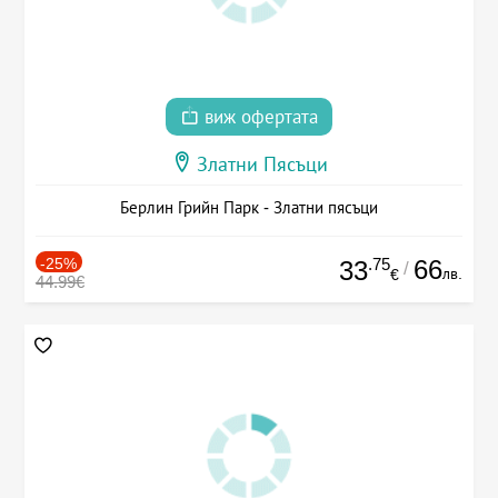
виж офертата
Златни Пясъци
Берлин Грийн Парк - Златни пясъци
-25%
.75
66
33
/
лв.
€
44.99€