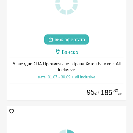
виж офертата
Банско
5-звездно СПА Преживяване в Гранд Хотел Банско с All
Inclusive
Дата: 01.07 - 30.09 + all inclusive
95
.80
185
/
€
лв.