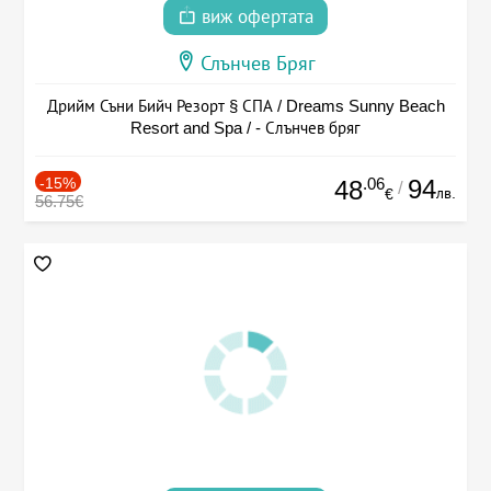
виж офертата
Слънчев Бряг
Дрийм Съни Бийч Резорт § СПА / Dreams Sunny Beach
Resort and Spa / - Слънчев бряг
-15%
.06
94
48
/
лв.
€
56.75€