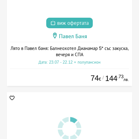
виж офертата
Павел Баня
Лято в Павел баня: Балнеохотел Дианамар 5* със закуска,
вечеря и СПА
Дата: 23.07 - 22.12 + полупансион
74
.73
144
/
€
лв.