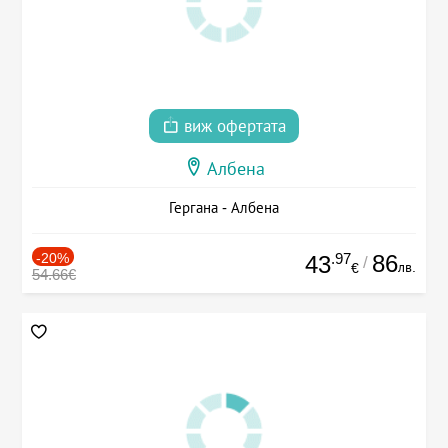
виж офертата
Албена
Гергана - Албена
-20%
.97
86
43
/
лв.
€
54.66€