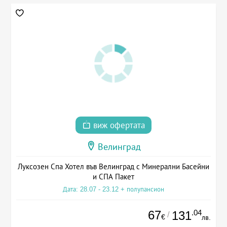
виж офертата
Велинград
Луксозен Спа Хотел във Велинград с Минерални Басейни
и СПА Пакет
Дата: 28.07 - 23.12 + полупансион
67
.04
131
/
€
лв.