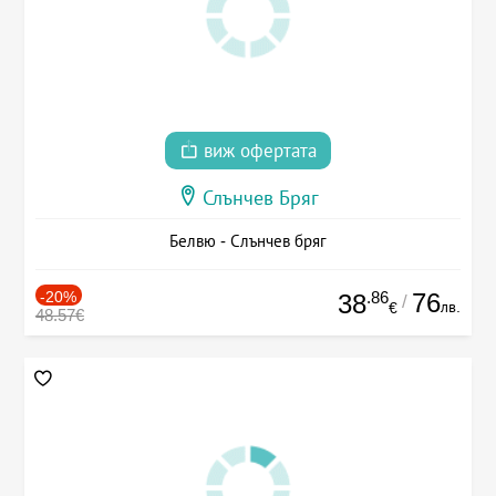
виж офертата
Слънчев Бряг
Белвю - Слънчев бряг
-20%
.86
76
38
/
лв.
€
48.57€