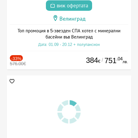
виж офертата
Велинград
Топ промоция в 5-звезден СПА хотел с минерални
басейни във Велинград
Дата: 01.09 - 20.12 + полупансион
-33%
384
.04
751
/
€
лв.
576.00€