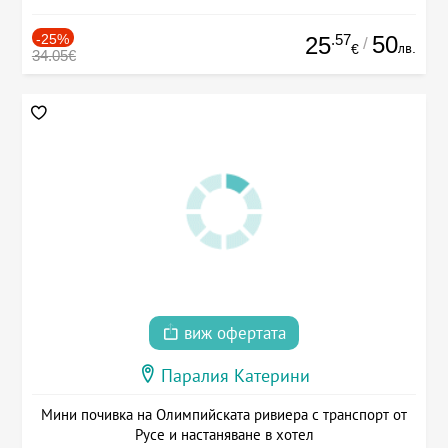
-25%
.57
50
25
/
лв.
€
34.05€
виж офертата
Паралия Катерини
Мини почивка на Олимпийската ривиера с транспорт от
Русе и настаняване в хотел