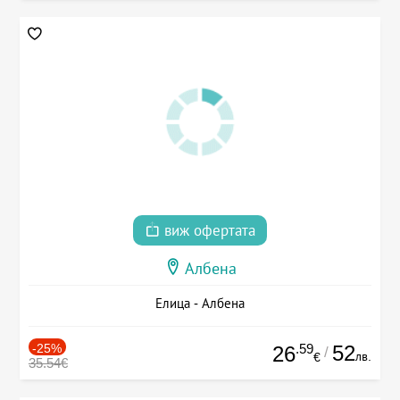
виж офертата
Албена
Елица - Албена
-25%
.59
52
26
/
лв.
€
35.54€