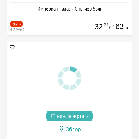
Империал палас - Слънчев бряг
-25%
.21
63
32
/
лв.
€
42.95€
виж офертата
Обзор