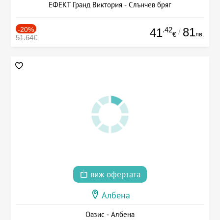
ЕФЕКТ Гранд Виктория - Слънчев бряг
-20%
.42
81
41
/
лв.
€
51.64€
виж офертата
Албена
Оазис - Албена