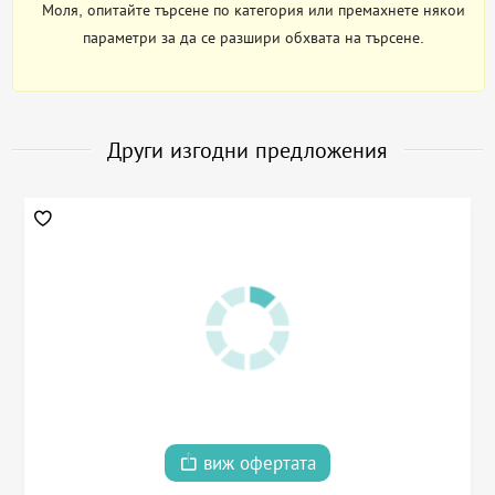
Моля, опитайте търсене по категория или премахнете някои
параметри за да се разшири обхвата на търсене.
Други изгодни предложения
виж офертата