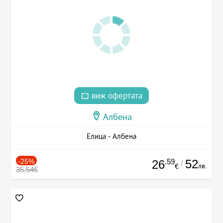
виж офертата
Албена
Елица - Албена
-25%
.59
52
26
/
лв.
€
35.54€