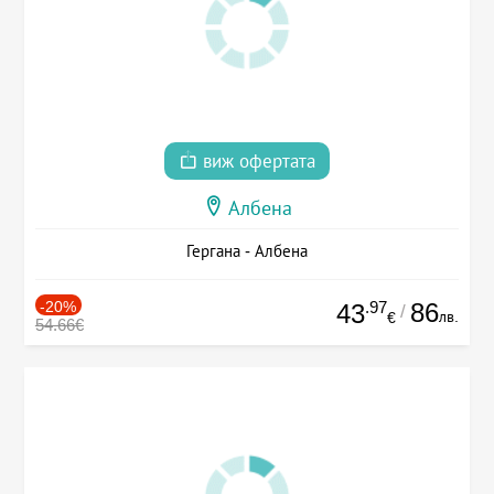
виж офертата
Албена
Гергана - Албена
-20%
.97
86
43
/
лв.
€
54.66€