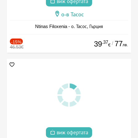
виж офертата
о-в Тасос
Ntinas Filoxenia - о. Тасос, Гърция
-15%
.37
77
39
/
лв.
€
46.53€
виж офертата