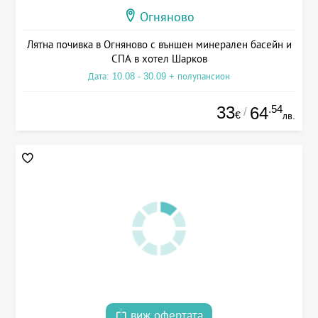
Огняново
Лятна почивка в Огняново с външен минерален басейн и
СПА в хотел Шарков
Дата: 10.08 - 30.09 + полупансион
33
.54
64
/
€
лв.
виж офертата