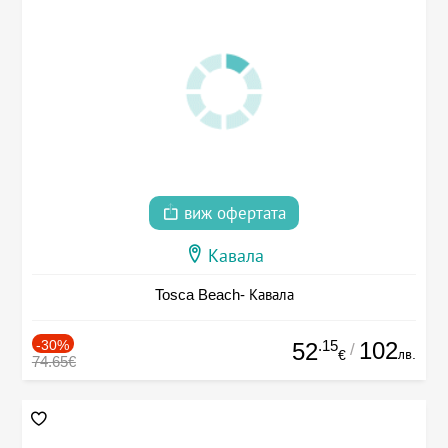
виж офертата
Кавала
Tosca Beach- Кавала
-30%
.15
102
52
/
лв.
€
74.65€