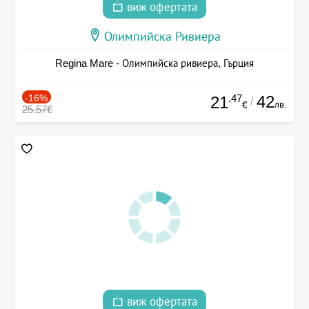
виж офертата
Олимпийска Ривиера
Regina Mare - Олимпийска ривиера, Гърция
-16%
.47
42
21
/
лв.
€
25.57€
виж офертата