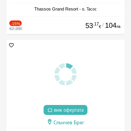
Thassos Grand Resort - о. Тасос
-15%
.17
104
53
/
лв.
€
62.38€
виж офертата
Слънчев Бряг