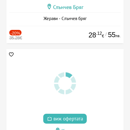
Слънчев Бряг
Жерави - Слънчев бряг
-20%
.12
55
28
/
лв.
€
35.28€
виж офертата