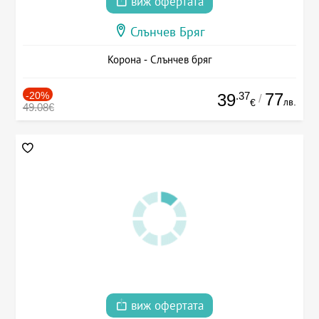
виж офертата
Слънчев Бряг
Корона - Слънчев бряг
-20%
.37
77
39
/
лв.
€
49.08€
виж офертата