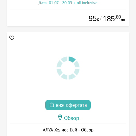
Дата: 01.07 - 30.09 + all inclusive
95
.80
185
/
€
лв.
виж офертата
Обзор
АЛУА Хелиос Бей - Обзор