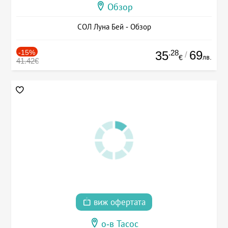
Обзор
СОЛ Луна Бей - Обзор
-15%
.28
69
35
/
лв.
€
41.42€
виж офертата
о-в Тасос