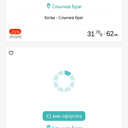
Слънчев Бряг
Котва - Слънчев бряг
-21%
.70
62
31
/
лв.
€
39.88€
виж офертата