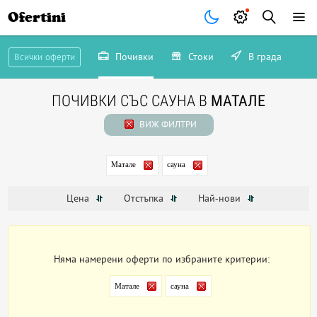
Ofertini
Почивки
Стоки
В града
Всички оферти
ПОЧИВКИ СЪС САУНА В
МАТАЛЕ
ВИЖ ФИЛТРИ
Матале
сауна
Цена
Отстъпка
Най-нови
Няма намерени оферти по избраните критерии:
Матале
сауна