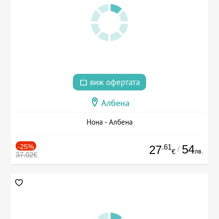
виж офертата
Албена
Нона - Албена
-25%
.61
54
27
/
лв.
€
37.02€