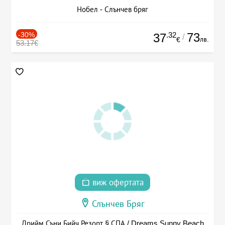
Нобел - Слънчев бряг
-30%
.32
73
37
/
лв.
€
53.17€
виж офертата
Слънчев Бряг
Дрийм Съни Бийч Резорт § СПА / Dreams Sunny Beach