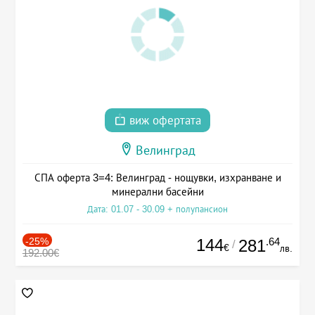
виж офертата
Велинград
СПА оферта 3=4: Велинград - нощувки, изхранване и
минерални басейни
Дата: 01.07 - 30.09 + полупансион
-25%
144
.64
281
/
€
лв.
192.00€