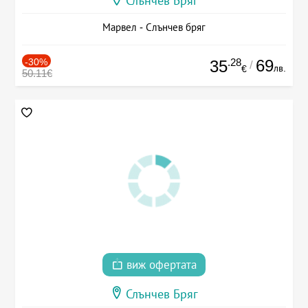
Слънчев Бряг
Марвел - Слънчев бряг
-30%
.28
69
35
/
лв.
€
50.11€
виж офертата
Слънчев Бряг