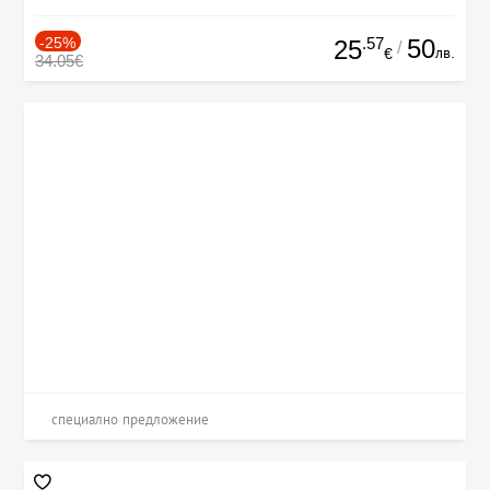
-25%
.57
50
25
/
лв.
€
34.05€
специално предложение