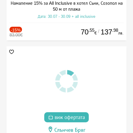
Намаление 15% за All Inclusive в хотел Съни, Созопол на
50 м от плажа
Дата: 30.07 - 30.09 + all inclusive
-15%
.55
.98
70
137
/
€
лв.
83.00€
виж офертата
Слънчев Бряг