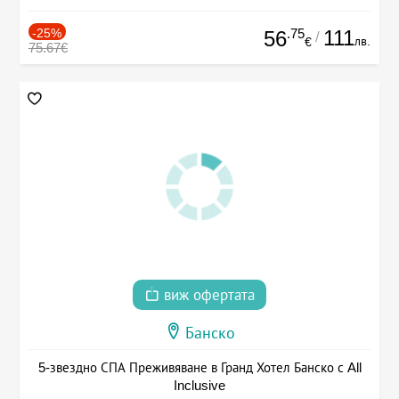
-25%
.75
111
56
/
лв.
€
75.67€
виж офертата
Банско
5-звездно СПА Преживяване в Гранд Хотел Банско с All
Inclusive