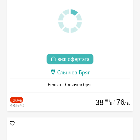
виж офертата
Слънчев Бряг
Белвю - Слънчев бряг
-20%
.86
76
38
/
лв.
€
48.57€