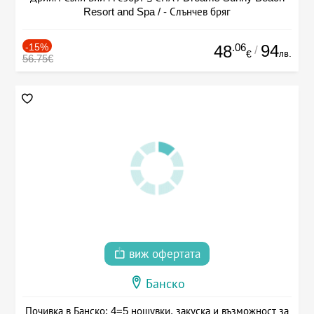
Resort and Spa / - Слънчев бряг
-15%
.06
94
48
/
лв.
€
56.75€
виж офертата
Банско
Почивка в Банско: 4=5 нощувки, закуска и възможност за