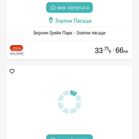
виж офертата
Златни Пясъци
Берлин Грийн Парк - Златни пясъци
-25%
.75
66
33
/
лв.
€
44.99€