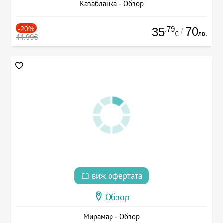
Казабланка - Обзор
-20%
.79
70
35
/
лв.
€
44.99€
виж офертата
Обзор
Мирамар - Обзор