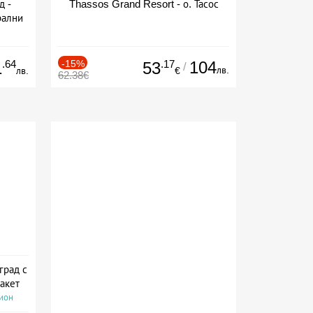
д -
Thassos Grand Resort - о. Тасос
рални
сион
.64
-15%
.17
104
1
53
/
лв.
лв.
€
62.38€
град с
акет
сион