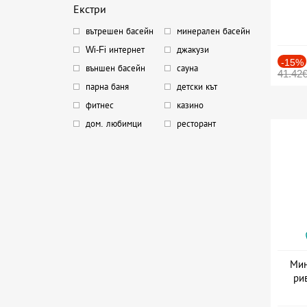
Екстри
вътрешен басейн
минерален басейн
Wi-Fi интернет
джакузи
-15%
външен басейн
сауна
41.42
парна баня
детски кът
фитнес
казино
дом. любимци
ресторант
Мин
ри