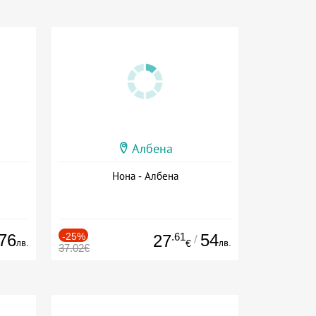
Албена
Нона - Албена
76
-25%
.61
54
27
/
лв.
лв.
€
37.02€