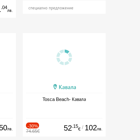
.04
1
специално предложение
лв.
Кавала
Tosca Beach- Кавала
50
-30%
.15
102
52
/
лв.
лв.
€
74.65€