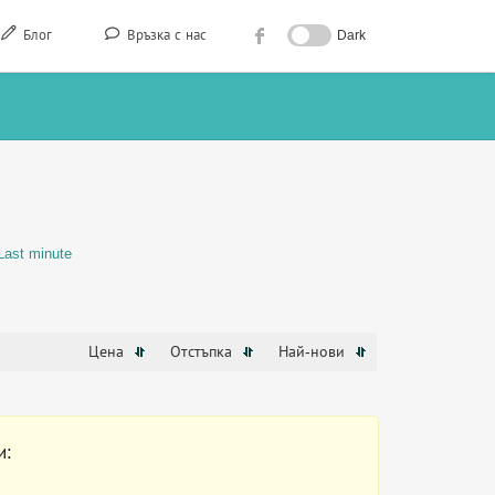
Блог
Връзка с нас
Dark
Last minute
Цена
Отстъпка
Най-нови
и: