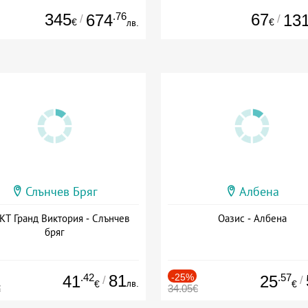
345
.76
67
674
13
/
/
€
€
лв.
Слънчев Бряг
Албена
Т Гранд Виктория - Слънчев
Оазис - Албена
бряг
.42
81
-25%
.57
41
25
/
/
лв.
€
€
€
34.05€