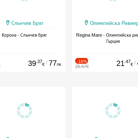
Слънчев Бряг
Олимпийска Ривие
Корона - Слънчев бряг
Regina Mare - Олимпийска ри
Гърция
.37
77
-16%
.47
39
21
/
/
лв.
€
€
€
25.57€