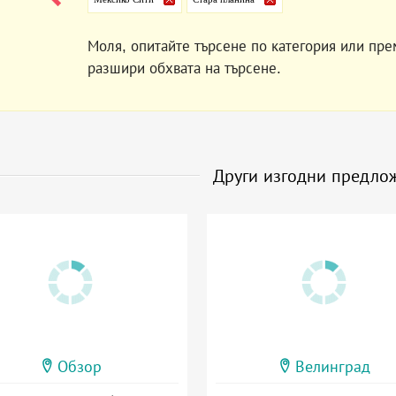
Моля, опитайте търсене по категория или пре
разшири обхвата на търсене.
Други изгодни предло
Обзор
Велинград