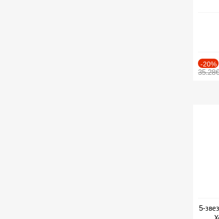
-20%
35.28
5-зве
Х