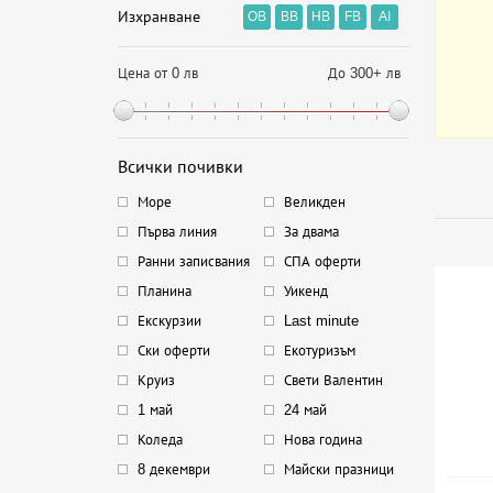
Изхранване
OB
BB
HB
FB
AI
Цена от 0 лв
До 300+ лв
Всички почивки
Море
Великден
Първа линия
За двама
Ранни записвания
СПА оферти
Планина
Уикенд
Екскурзии
Last minute
Ски оферти
Екотуризъм
Круиз
Свети Валентин
1 май
24 май
Коледа
Нова година
8 декември
Майски празници