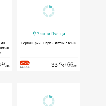
Златни Пясъци
All
Берлин Грийн Парк - Златни пясъци
тлиман
н
ive
.17
-25%
.75
66
6
33
/
лв.
лв.
€
44.99€