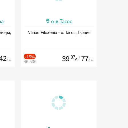
ра
о-в Тасос
виера,
Ntinas Filoxenia - о. Тасос, Гърция
42
-15%
.37
77
39
/
лв.
лв.
€
46.53€