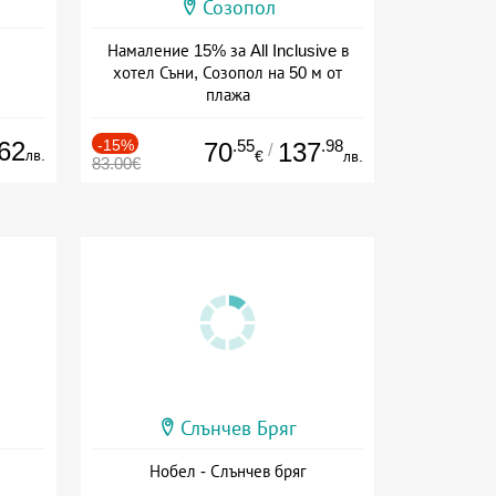
Созопол
Намаление 15% за All Inclusive в
хотел Съни, Созопол на 50 м от
плажа
Дата: 30.07 - 30.09 + all inclusive
62
-15%
.55
.98
70
137
/
лв.
€
лв.
83.00€
Слънчев Бряг
Нобел - Слънчев бряг