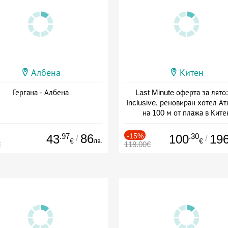
Албена
Китен
Гергана - Албена
Last Minute оферта за лято: 
Inclusive, реновиран хотел А
на 100 м от плажа в Ките
Дата: 01.06 - 29.09 + all inclus
.97
86
-15%
.30
43
100
19
/
/
лв.
€
€
€
118.00€