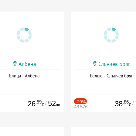
Албена
Слънчев Бряг
Елица - Албена
Белвю - Слънчев бряг
.59
52
-20%
.86
26
38
/
/
лв.
€
€
€
48.57€