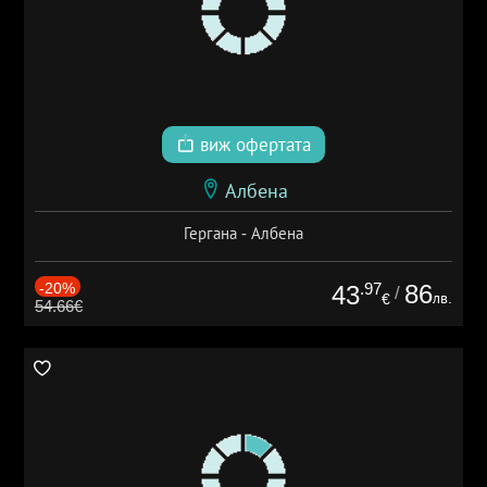
виж офертата
Албена
Гергана - Албена
-20%
.97
86
43
/
лв.
€
54.66€