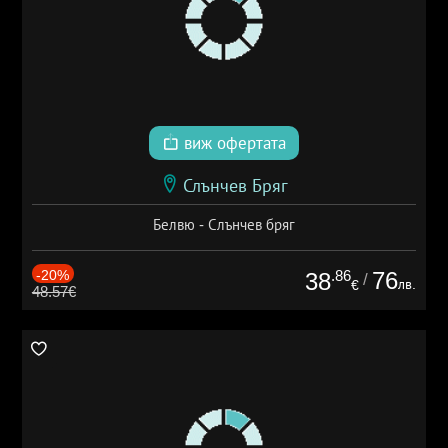
виж офертата
Слънчев Бряг
Белвю - Слънчев бряг
-20%
.86
76
38
/
лв.
€
48.57€