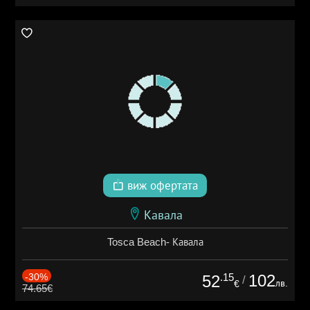
виж офертата
Кавала
Tosca Beach- Кавала
-30%
.15
102
52
/
лв.
€
74.65€