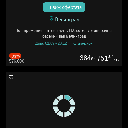
виж офертата
Велинград
Топ промоция в 5-звезден СПА хотел с минерални
басейни във Велинград
Дата: 01.09 - 20.12 + полупансион
-33%
384
.04
751
/
€
лв.
576.00€