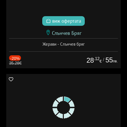
виж офертата
Слънчев Бряг
Жерави - Слънчев бряг
-20%
.12
55
28
/
лв.
€
35.28€