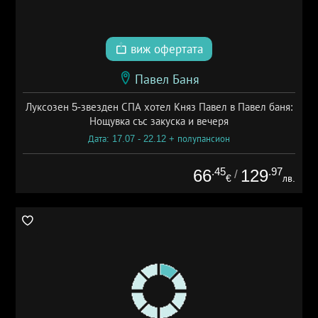
виж офертата
Павел Баня
Луксозен 5-звезден СПА хотел Княз Павел в Павел баня:
Нощувка със закуска и вечеря
Дата: 17.07 - 22.12 + полупансион
.45
.97
66
129
/
€
лв.