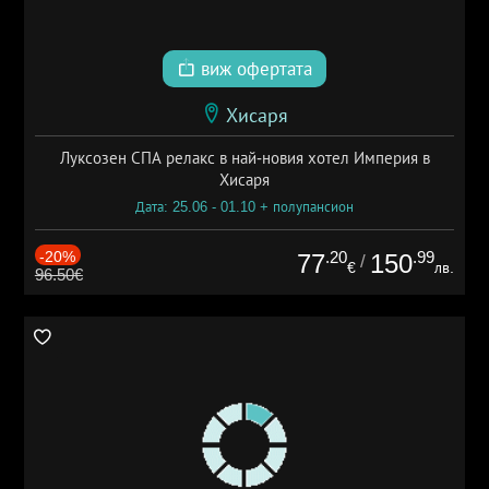
виж офертата
Хисаря
Луксозен СПА релакс в най-новия хотел Империя в
Хисаря
Дата: 25.06 - 01.10 + полупансион
-20%
.20
.99
77
150
/
€
лв.
96.50€