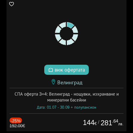
виж офертата
Велинград
СПА оферта 3=4: Велинград - нощувки, изхранване и
минерални басейни
Дата: 01.07 - 30.09 + полупансион
-25%
144
.64
281
/
€
лв.
192.00€