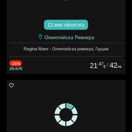
виж офертата
Олимпийска Ривиера
Regina Mare - Олимпийска ривиера, Гърция
-16%
.47
42
21
/
лв.
€
25.57€