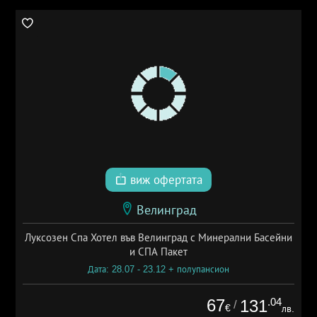
виж офертата
Велинград
Луксозен Спа Хотел във Велинград с Минерални Басейни
и СПА Пакет
Дата: 28.07 - 23.12 + полупансион
67
.04
131
/
€
лв.