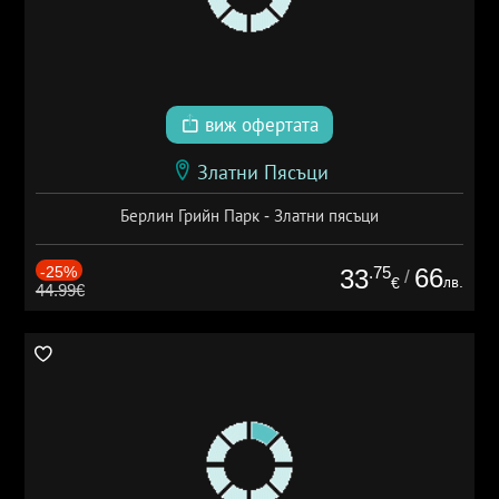
виж офертата
Златни Пясъци
Берлин Грийн Парк - Златни пясъци
-25%
.75
66
33
/
лв.
€
44.99€