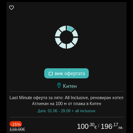
виж офертата
Китен
Last Minute оферта за лято: All Inclusive, реновиран хотел
Атлиман на 100 м от плажа в Китен
Дата: 01.06 - 29.09 + all inclusive
-15%
.30
.17
100
196
/
€
лв.
118.00€