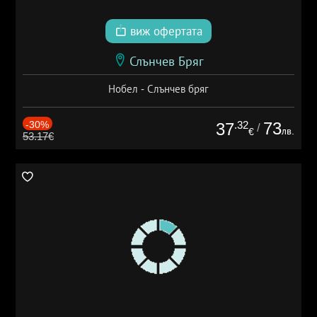
виж офертата
Слънчев Бряг
Нобел - Слънчев бряг
-30%
.32
73
37
/
лв.
€
53.17€