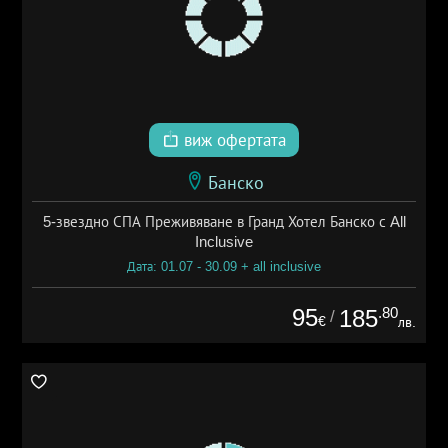
виж офертата
Банско
5-звездно СПА Преживяване в Гранд Хотел Банско с All
Inclusive
Дата: 01.07 - 30.09 + all inclusive
95
.80
185
/
€
лв.