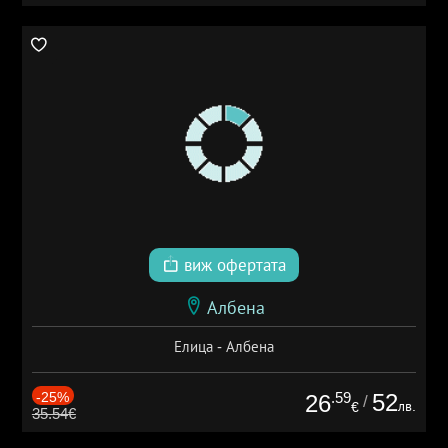
виж офертата
Албена
Елица - Албена
-25%
.59
52
26
/
лв.
€
35.54€