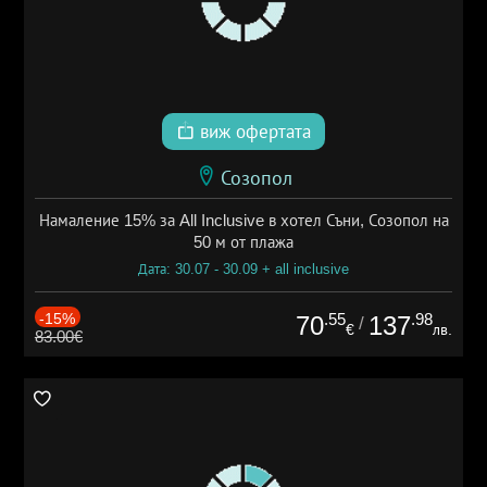
виж офертата
Созопол
Намаление 15% за All Inclusive в хотел Съни, Созопол на
50 м от плажа
Дата: 30.07 - 30.09 + all inclusive
-15%
.55
.98
70
137
/
€
лв.
83.00€