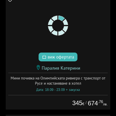
виж офертата
Паралия Катерини
Мини почивка на Олимпийската ривиера с транспорт от
Русе и настаняване в хотел
Дата: 18.09 - 23.09 + закуска
345
.76
674
/
€
лв.