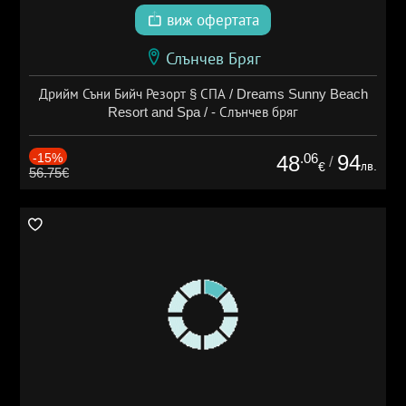
виж офертата
Слънчев Бряг
Дрийм Съни Бийч Резорт § СПА / Dreams Sunny Beach
Resort and Spa / - Слънчев бряг
-15%
.06
94
48
/
лв.
€
56.75€