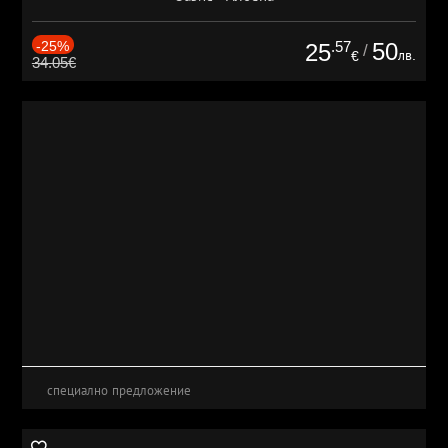
-25%
.57
50
25
/
лв.
€
34.05€
специално предложение