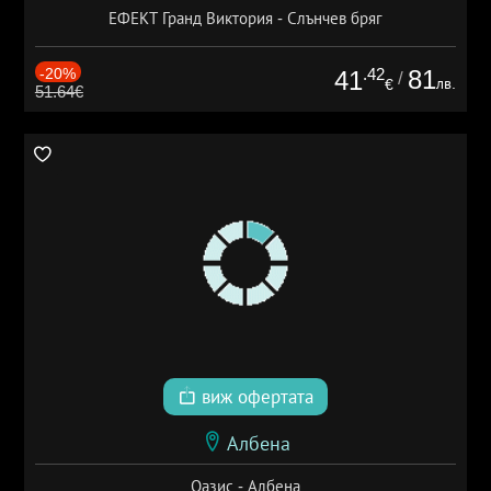
ЕФЕКТ Гранд Виктория - Слънчев бряг
-20%
.42
81
41
/
лв.
€
51.64€
виж офертата
Албена
Оазис - Албена