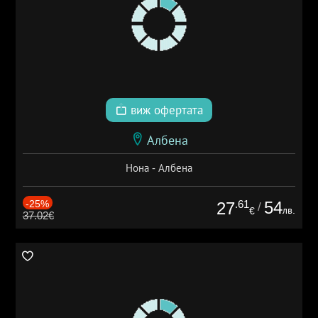
виж офертата
Албена
Нона - Албена
-25%
.61
54
27
/
лв.
€
37.02€