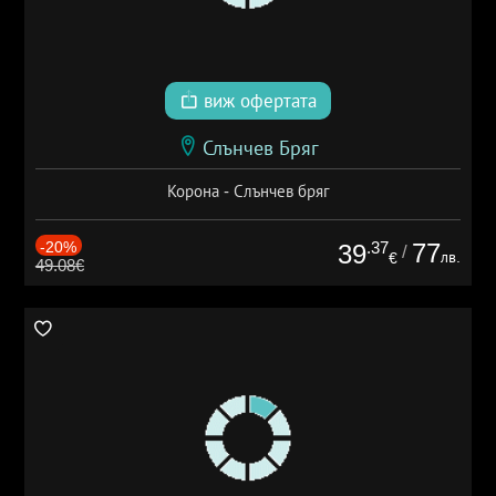
виж офертата
Слънчев Бряг
Корона - Слънчев бряг
-20%
.37
77
39
/
лв.
€
49.08€