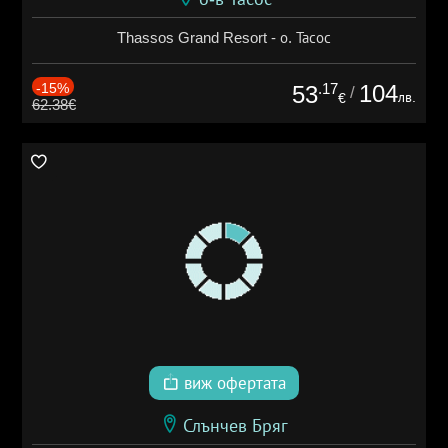
Thassos Grand Resort - о. Тасос
-15%
.17
104
53
/
лв.
€
62.38€
виж офертата
Слънчев Бряг