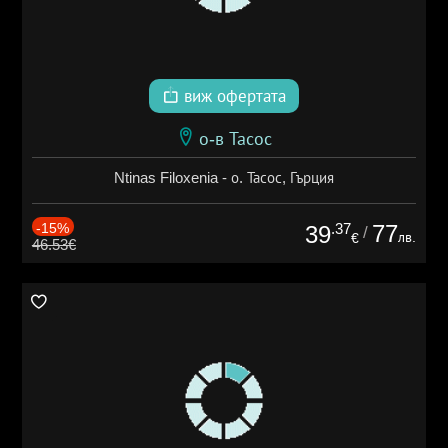
виж офертата
о-в Тасос
Ntinas Filoxenia - о. Тасос, Гърция
-15%
.37
77
39
/
лв.
€
46.53€