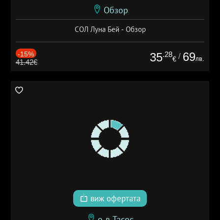
Обзор
СОЛ Луна Бей - Обзор
-15%
.28
69
35
/
лв.
€
41.42€
виж офертата
о-в Тасос