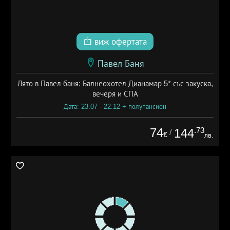
виж офертата
Павел Баня
Лято в Павел баня: Балнеохотел Дианамар 5* със закуска,
вечеря и СПА
Дата: 23.07 - 22.12 + полупансион
74
.73
144
/
€
лв.