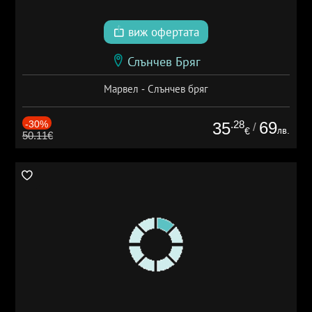
виж офертата
Слънчев Бряг
Марвел - Слънчев бряг
-30%
.28
69
35
/
лв.
€
50.11€