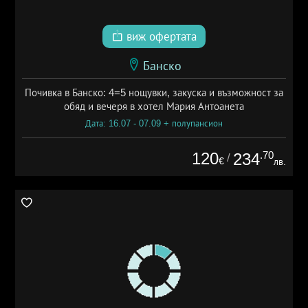
виж офертата
Банско
Почивка в Банско: 4=5 нощувки, закуска и възможност за
обяд и вечеря в хотел Мария Антоанета
Дата: 16.07 - 07.09 + полупансион
120
.70
234
/
€
лв.