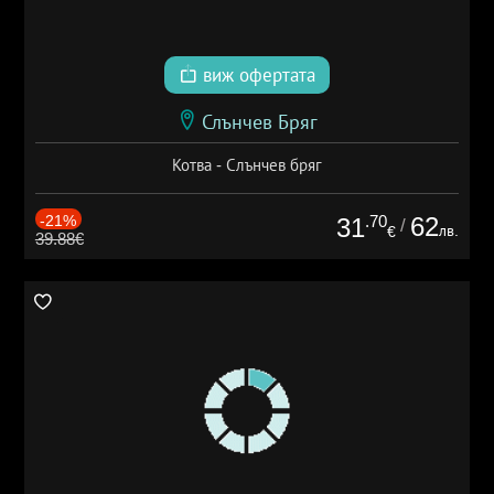
виж офертата
Слънчев Бряг
Котва - Слънчев бряг
-21%
.70
62
31
/
лв.
€
39.88€