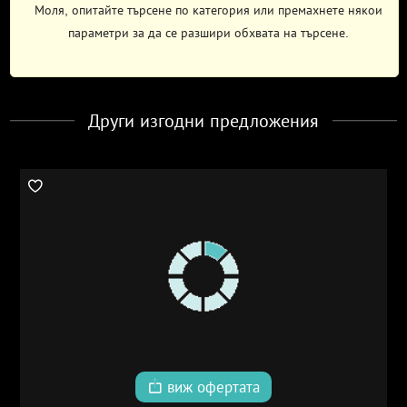
Моля, опитайте търсене по категория или премахнете някои
параметри за да се разшири обхвата на търсене.
Други изгодни предложения
виж офертата