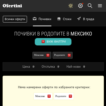
Ofertini
Почивки
Стоки
В града
Всички оферти
ПОЧИВКИ В РОДОПИТЕ В
МЕКСИКО
ВИЖ ФИЛТРИ
Мексико
Родопите
Цена
Отстъпка
Най-нови
Няма намерени оферти по избраните критерии:
Мексико
Родопите