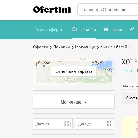
Ofertini
Почивки
Стоки
Всички оферти
Оферти
Почивки
Могилище
външен басейн
❯
❯
❯
ХОТЕ
Море
Отиди към картата
Могилищ
0 офе
Могилище