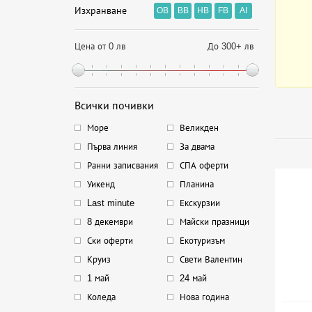
Изхранване
OB
BB
HB
FB
AI
Цена от 0 лв
До 300+ лв
Всички почивки
Море
Великден
Първа линия
За двама
Ранни записвания
СПА оферти
Уикенд
Планина
Last minute
Екскурзии
8 декември
Майски празници
Ски оферти
Екотуризъм
Круиз
Свети Валентин
1 май
24 май
Коледа
Нова година