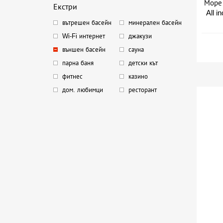
Море 
Екстри
All i
вътрешен басейн
минерален басейн
Дат
Wi-Fi интернет
джакузи
външен басейн
сауна
парна баня
детски кът
фитнес
казино
дом. любимци
ресторант