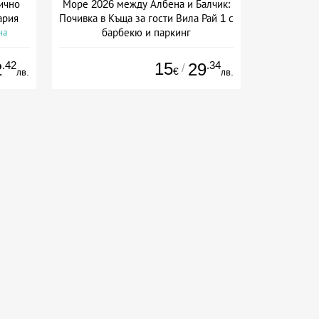
ично
Море 2026 между Албена и Балчик:
ария
Почивка в Къща за гости Вила Рай 1 с
барбекю и паркинг
на
Дата: 06.08 - 31.08 + без храна
.42
15
.34
2
29
/
€
лв.
лв.