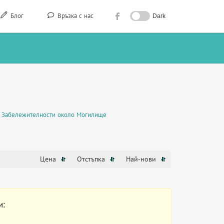
Блог
Връзка с нас
Dark
Забележителности около Могилище
Цена
Отстъпка
Най-нови
и: