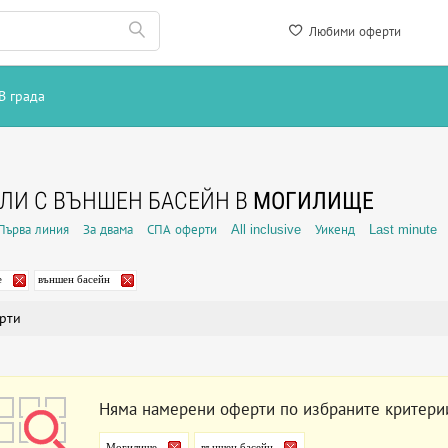
Любими оферти
В града
ЛИ С ВЪНШЕН БАСЕЙН В
МОГИЛИЩЕ
Първа линия
За двама
СПА оферти
All inclusive
Уикенд
Last minute
е
външен басейн
рти
Няма намерени оферти по избраните критери
Могилище
външен басейн