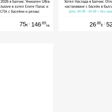
2026 в Балчик: Уникален Ultra
Хотел Наслада в Балчик: Отл
nclusive в хотел Елите Палас и
настаняване с басейн в Бълг
СПА с басейни и релакс
Дата: 04.08 - 24.09 + без хра
а: 05.08 - 25.08 + all inclusive
75
.69
.80
146
26
5
/
/
€
лв.
€