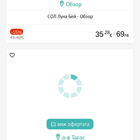
Обзор
СОЛ Луна Бей - Обзор
-15%
.28
69
35
/
лв.
€
41.42€
виж офертата
о-в Тасос