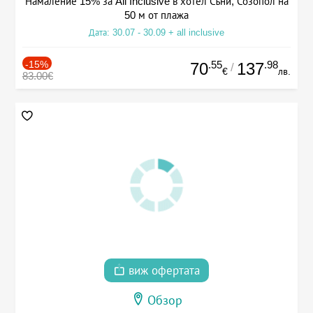
Намаление 15% за All Inclusive в хотел Съни, Созопол на
50 м от плажа
Дата: 30.07 - 30.09 + all inclusive
-15%
.55
.98
70
137
/
€
лв.
83.00€
виж офертата
Обзор