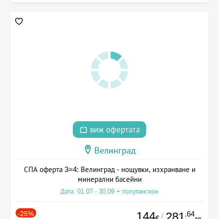
виж офертата
Велинград
СПА оферта 3=4: Велинград - нощувки, изхранване и
минерални басейни
Дата: 01.07 - 30.09 + полупансион
-25%
144
.64
281
/
€
лв.