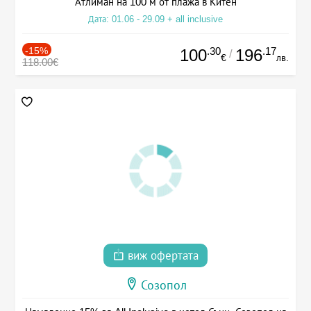
Атлиман на 100 м от плажа в Китен
Дата: 01.06 - 29.09 + all inclusive
-15%
.30
.17
100
196
/
€
лв.
118.00€
виж офертата
Созопол