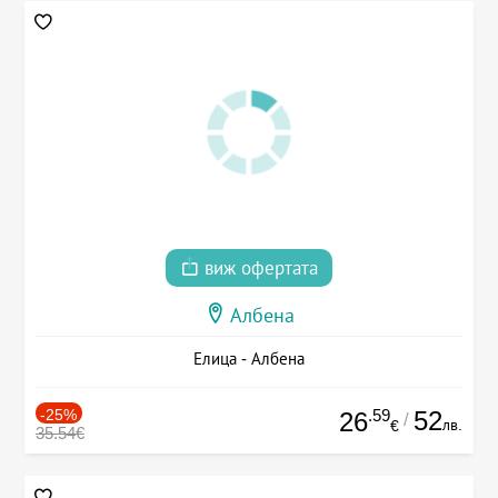
виж офертата
Албена
Елица - Албена
-25%
.59
52
26
/
лв.
€
35.54€