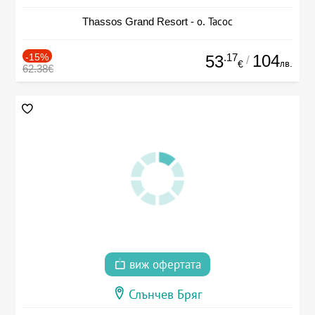
Thassos Grand Resort - о. Тасос
-15%
.17
104
53
/
лв.
€
62.38€
виж офертата
Слънчев Бряг