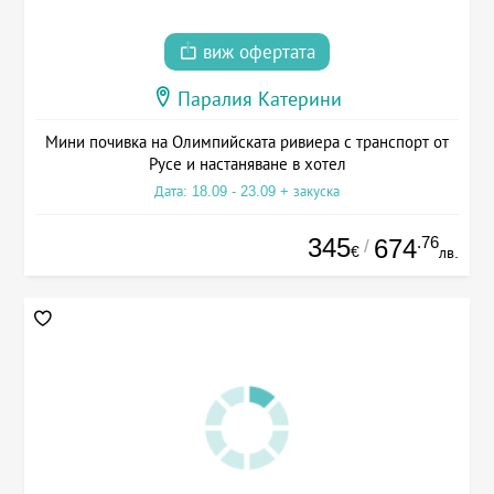
виж офертата
Паралия Катерини
Мини почивка на Олимпийската ривиера с транспорт от
Русе и настаняване в хотел
Дата: 18.09 - 23.09 + закуска
345
.76
674
/
€
лв.