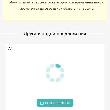
Моля, опитайте търсене по категория или премахнете някои
параметри за да се разшири обхвата на търсене.
Други изгодни предложения
виж офертата