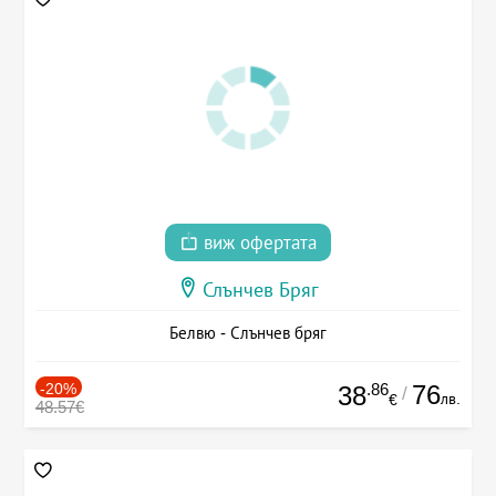
виж офертата
Слънчев Бряг
Белвю - Слънчев бряг
-20%
.86
76
38
/
лв.
€
48.57€