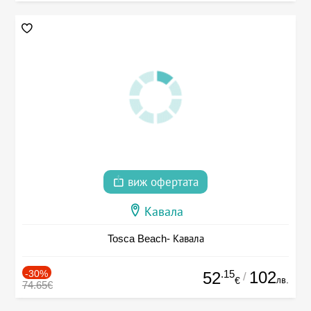
виж офертата
Кавала
Tosca Beach- Кавала
-30%
.15
102
52
/
лв.
€
74.65€