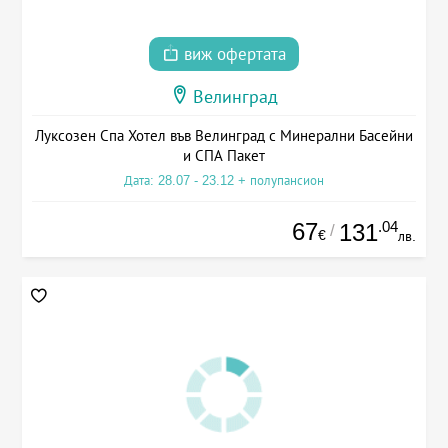
виж офертата
Велинград
Луксозен Спа Хотел във Велинград с Минерални Басейни
и СПА Пакет
Дата: 28.07 - 23.12 + полупансион
67
.04
131
/
€
лв.