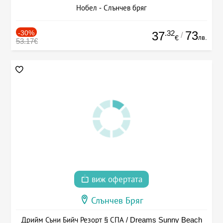
Нобел - Слънчев бряг
-30%
.32
73
37
/
лв.
€
53.17€
виж офертата
Слънчев Бряг
Дрийм Съни Бийч Резорт § СПА / Dreams Sunny Beach