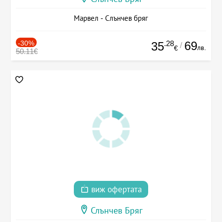
Марвел - Слънчев бряг
-30%
.28
69
35
/
лв.
€
50.11€
виж офертата
Слънчев Бряг