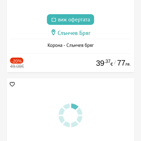
виж офертата
Слънчев Бряг
Корона - Слънчев бряг
-20%
.37
77
39
/
лв.
€
49.08€