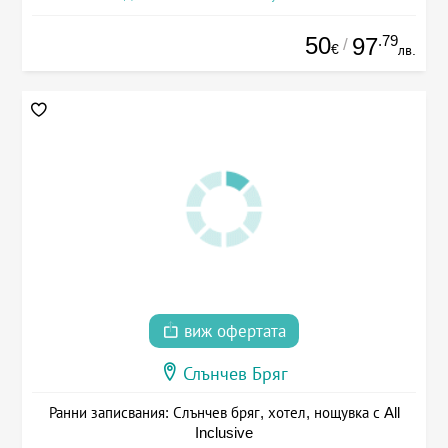
50
.79
97
/
€
лв.
виж офертата
Слънчев Бряг
Ранни записвания: Слънчев бряг, хотел, нощувка с All
Inclusive