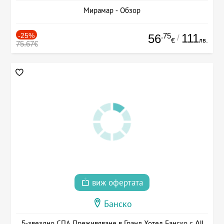
Мирамар - Обзор
-25%
.75
111
56
/
лв.
€
75.67€
виж офертата
Банско
5-звездно СПА Преживяване в Гранд Хотел Банско с All