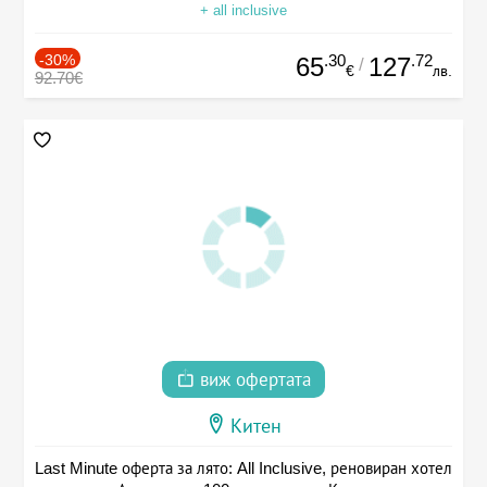
+ all inclusive
-30%
.30
.72
65
127
/
€
лв.
92.70€
виж офертата
Китен
Last Minute оферта за лято: All Inclusive, реновиран хотел