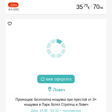
-20%
.79
70
35
/
лв.
€
44.99€
виж офертата
Ловеч
Промоция: Безплатна нощувка при престой от 3+
нощувки в Парк Хотел Стратеш в Ловеч
Дата: 14.05 - 01.10 + полупансион