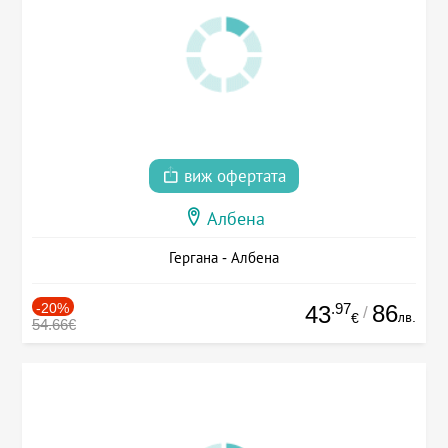
виж офертата
Албена
Гергана - Албена
-20%
.97
86
43
/
лв.
€
54.66€