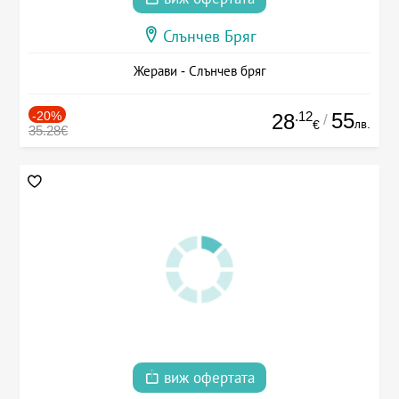
Слънчев Бряг
Жерави - Слънчев бряг
-20%
.12
55
28
/
лв.
€
35.28€
виж офертата