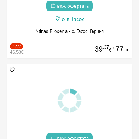
виж офертата
о-в Тасос
Ntinas Filoxenia - о. Тасос, Гърция
-15%
.37
77
39
/
лв.
€
46.53€
виж офертата