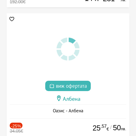
192.00€
виж офертата
Албена
Оазис - Албена
-25%
.57
50
25
/
лв.
€
34.05€