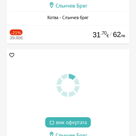
Слънчев Бряг
Котва - Слънчев бряг
-21%
.70
62
31
/
лв.
€
39.88€
виж офертата
Слънчев Бряг