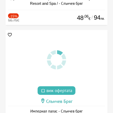
Resort and Spa / - Слънчев бряг
-15%
.06
94
48
/
лв.
€
56.75€
виж офертата
Слънчев Бряг
Империал палас - Слънчев бряг