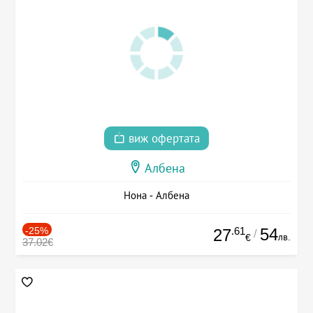
виж офертата
Албена
Нона - Албена
-25%
.61
54
27
/
лв.
€
37.02€