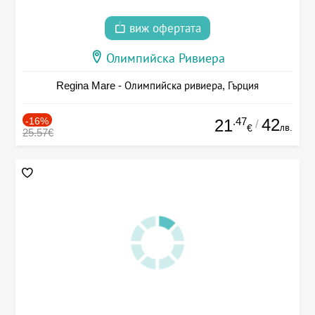
виж офертата
Олимпийска Ривиера
Regina Mare - Олимпийска ривиера, Гърция
-16%
.47
42
21
/
лв.
€
25.57€