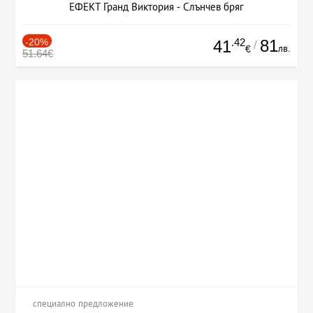
ЕФЕКТ Гранд Виктория - Слънчев бряг
-20%
.42
81
41
/
лв.
€
51.64€
специално предложение