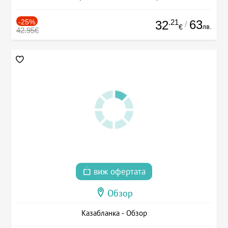
-25%
.21
63
32
/
лв.
€
42.95€
виж офертата
Обзор
Казабланка - Обзор