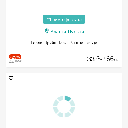
виж офертата
Златни Пясъци
Берлин Грийн Парк - Златни пясъци
-25%
.75
66
33
/
лв.
€
44.99€