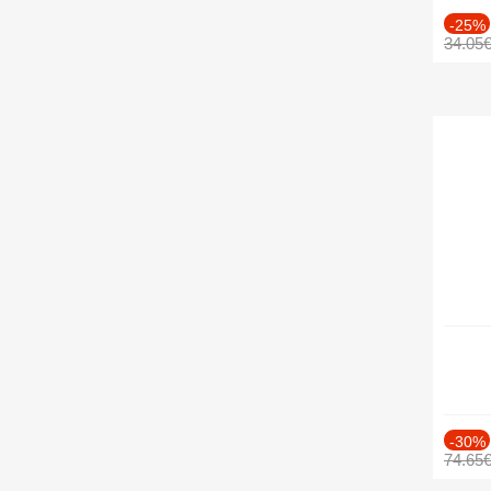
-25%
34.05
-30%
74.65