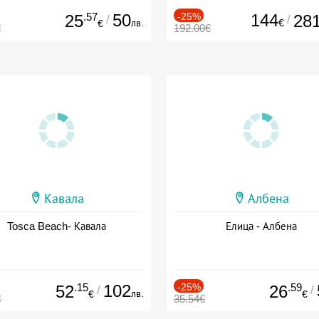
.57
50
-25%
144
25
28
/
/
лв.
€
€
€
192.00€
Кавала
Албена
Tosca Beach- Кавала
Елица - Албена
.15
102
-25%
.59
52
26
/
/
лв.
€
€
€
35.54€