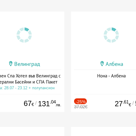
Велинград
Албена
зен Спа Хотел във Велинград с
Нона - Албена
ерални Басейни и СПА Пакет
а: 28.07 - 23.12 + полупансион
67
.04
-25%
.61
131
27
/
/
€
лв.
€
37.02€