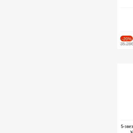
-20%
35.28
5-зве
Х