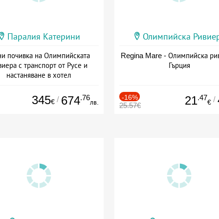
Паралия Катерини
Олимпийска Ривие
и почивка на Олимпийската
Regina Mare - Олимпийска ри
виера с транспорт от Русе и
Гърция
настаняване в хотел
Дата: 18.09 - 23.09 + закуска
345
.76
-16%
.47
674
21
/
/
€
лв.
€
25.57€