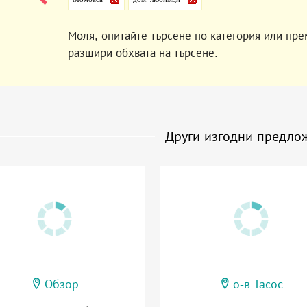
Моля, опитайте търсене по категория или пре
разшири обхвата на търсене.
Други изгодни предло
Обзор
о-в Тасос