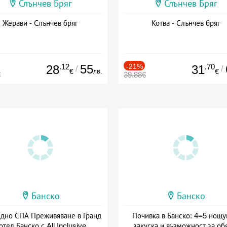
Слънчев Бряг
Слънчев Бряг
Жерави - Слънчев бряг
Котва - Слънчев бряг
.12
55
-21%
.70
28
31
/
/
лв.
€
€
€
39.88€
Банско
Банско
здно СПА Преживяване в Гранд
Почивка в Банско: 4=5 нощу
отел Банско с All Inclusive
закуска и възможност за об