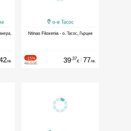
ра
о-в Тасос
виера,
Ntinas Filoxenia - о. Тасос, Гърция
42
-15%
.37
77
39
/
лв.
лв.
€
46.53€