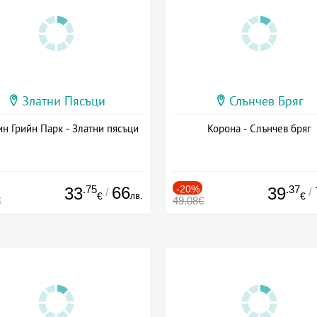
Златни Пясъци
Слънчев Бряг
н Грийн Парк - Златни пясъци
Корона - Слънчев бряг
.75
66
-20%
.37
33
39
/
/
лв.
€
€
€
49.08€