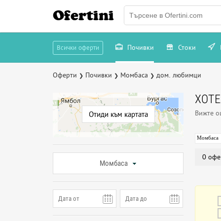
Ofertini
Почивки
Стоки
Всички оферти
Оферти
Почивки
Момбаса
дом. любимци
❯
❯
❯
ХОТ
Вижте 
Отиди към картата
Момбаса
0 офе
Момбаса