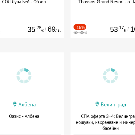
СОЛ Луна Бей - Обзор
Thassos Grand Resort - о. Т
.28
69
-15%
.17
1
35
53
/
/
лв.
€
€
€
62.38€
Албена
Велинград
Оазис - Албена
СПА оферта 3=4: Велингра
нощувки, изхранване и мине
басейни
Дата: 01.07 - 30.09 + полупан