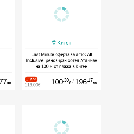
Китен
Last Minute оферта за лято: All
Inclusive, реновиран хотел Атлиман
на 100 м от плажа в Китен
Дата: 01.06 - 29.09 + all inclusive
77
-15%
.30
.17
100
196
/
лв.
€
лв.
118.00€