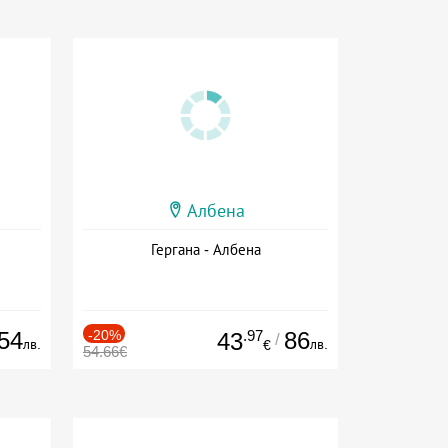
Албена
Гергана - Албена
54
-20%
.97
86
43
/
лв.
лв.
€
54.66€