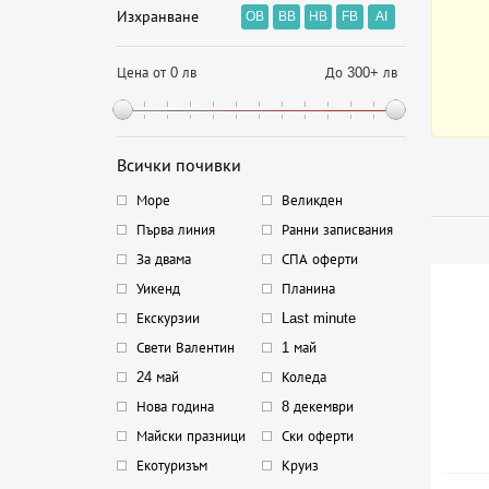
Изхранване
OB
BB
HB
FB
AI
Цена от 0 лв
До 300+ лв
Всички почивки
Море
Великден
Първа линия
Ранни записвания
За двама
СПА оферти
Уикенд
Планина
Екскурзии
Last minute
Свети Валентин
1 май
24 май
Коледа
Нова година
8 декември
Майски празници
Ски оферти
Екотуризъм
Круиз