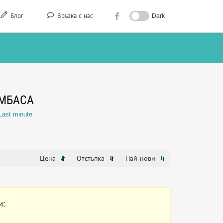
Блог
Връзка с нас
Dark
МБАСА
Last minute
Цена
Отстъпка
Най-нови
и: