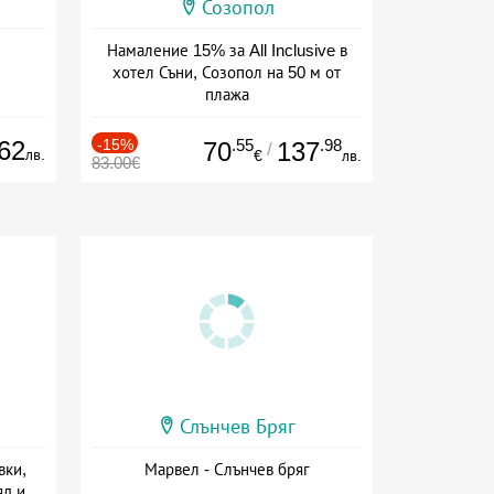
Созопол
Намаление 15% за All Inclusive в
хотел Съни, Созопол на 50 м от
плажа
Дата: 30.07 - 30.09 + all inclusive
62
-15%
.55
.98
70
137
/
лв.
€
лв.
83.00€
Слънчев Бряг
вки,
Марвел - Слънчев бряг
яд и