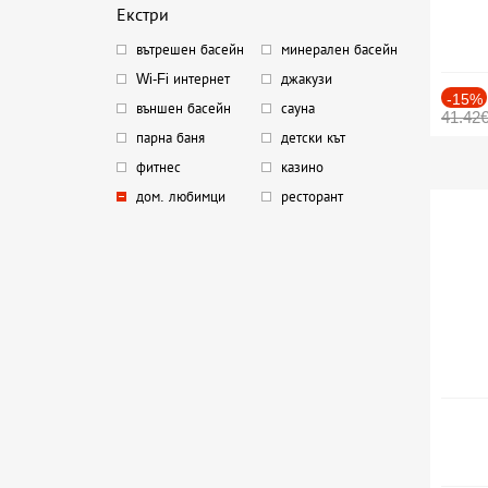
Екстри
вътрешен басейн
минерален басейн
Wi-Fi интернет
джакузи
-15%
външен басейн
сауна
41.42
парна баня
детски кът
фитнес
казино
дом. любимци
ресторант