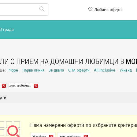
Любими оферти
В града
ЕЛИ С ПРИЕМ НА ДОМАШНИ ЛЮБИМЦИ В
МО
още:
Море
Първа линия
За двама
СПА оферти
All inclusive
Уикенд
дом. любимци
рти
Няма намерени оферти по избраните критери
Момбаса
дом. любимци