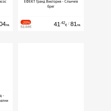
асос
ЕФЕКТ Гранд Виктория - Слънчев
бряг
04
-20%
.42
81
41
/
лв.
лв.
€
51.64€
д -
рални
сион