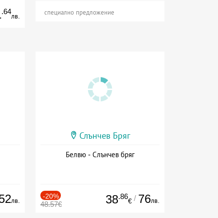
.64
1
специално предложение
лв.
Слънчев Бряг
Белвю - Слънчев бряг
52
-20%
.86
76
38
/
лв.
лв.
€
48.57€