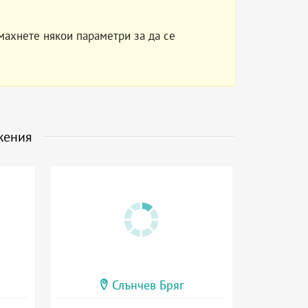
махнете някои параметри за да се
жения
Слънчев Бряг