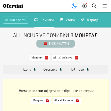
Ofertini
Почивки
Стоки
В града
Всички оферти
ALL INCLUSIVE ПОЧИВКИ В
МОНРЕАЛ
ВИЖ ФИЛТРИ
Монреал
AI - all inclusive
Цена
Отстъпка
Най-нови
Няма намерени оферти по избраните критерии:
Монреал
AI - all inclusive