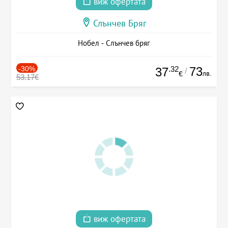
виж офертата
Слънчев Бряг
Нобел - Слънчев бряг
-30%
.32
73
37
/
лв.
€
53.17€
виж офертата