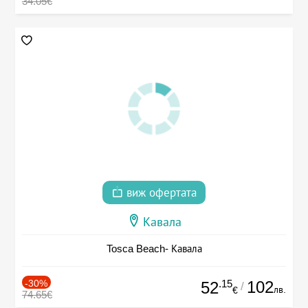
34.05€
виж офертата
Кавала
Tosca Beach- Кавала
-30%
.15
102
52
/
лв.
€
74.65€