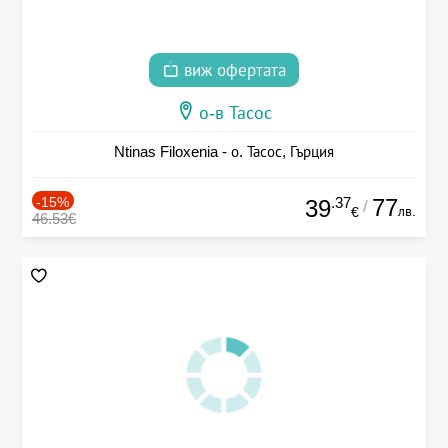
виж офертата
о-в Тасос
Ntinas Filoxenia - о. Тасос, Гърция
-15%
.37
77
39
/
лв.
€
46.53€