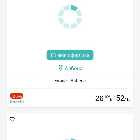
виж офертата
Албена
Елица - Албена
-25%
.59
52
26
/
лв.
€
35.54€