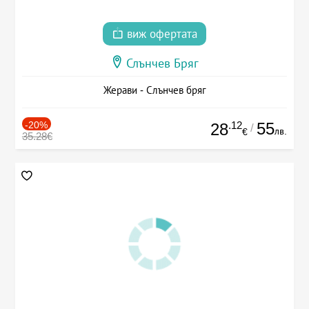
виж офертата
Слънчев Бряг
Жерави - Слънчев бряг
-20%
.12
55
28
/
лв.
€
35.28€