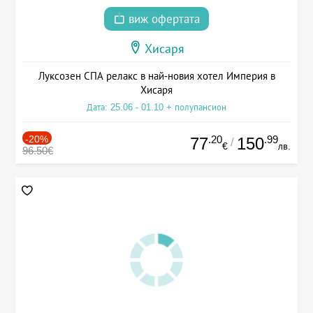
виж офертата
Хисаря
Луксозен СПА релакс в най-новия хотел Империя в
Хисаря
Дата: 25.06 - 01.10 + полупансион
-20%
.20
.99
77
150
/
€
лв.
96.50€