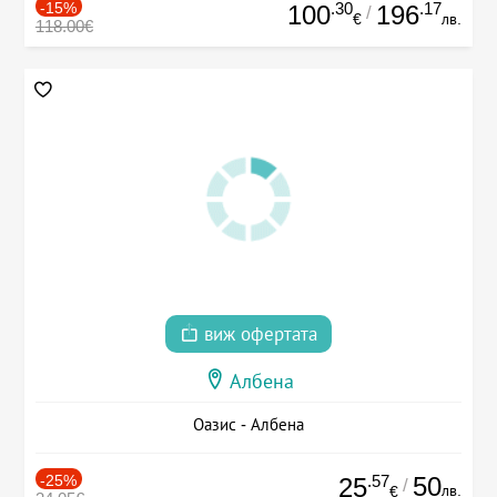
-15%
.30
.17
100
196
/
€
лв.
118.00€
виж офертата
Албена
Оазис - Албена
-25%
.57
50
25
/
лв.
€