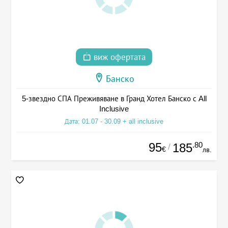
виж офертата
Банско
5-звездно СПА Преживяване в Гранд Хотел Банско с All
Inclusive
Дата: 01.07 - 30.09 + all inclusive
95
.80
185
/
€
лв.