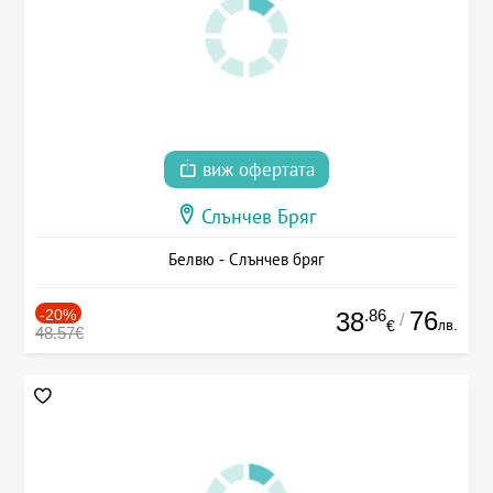
виж офертата
Слънчев Бряг
Белвю - Слънчев бряг
-20%
.86
76
38
/
лв.
€
48.57€