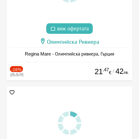
виж офертата
Олимпийска Ривиера
Regina Mare - Олимпийска ривиера, Гърция
-16%
.47
42
21
/
лв.
€
25.57€