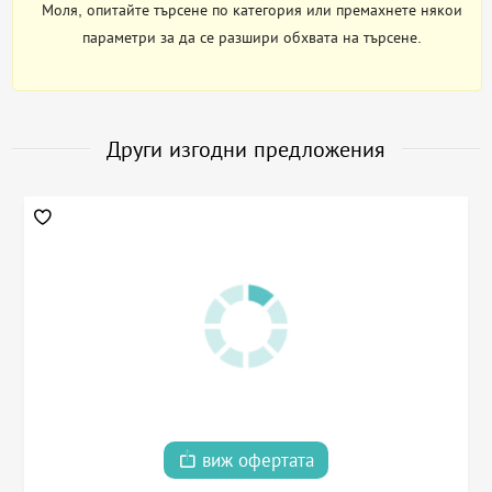
Моля, опитайте търсене по категория или премахнете някои
параметри за да се разшири обхвата на търсене.
Други изгодни предложения
виж офертата