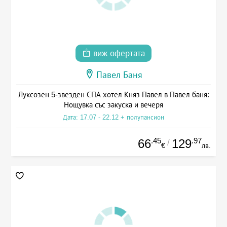
виж офертата
Павел Баня
Луксозен 5-звезден СПА хотел Княз Павел в Павел баня:
Нощувка със закуска и вечеря
Дата: 17.07 - 22.12 + полупансион
.45
.97
66
129
/
€
лв.