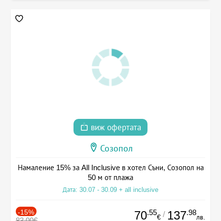
виж офертата
Созопол
Намаление 15% за All Inclusive в хотел Съни, Созопол на
50 м от плажа
Дата: 30.07 - 30.09 + all inclusive
-15%
.55
.98
70
137
/
€
лв.
83.00€