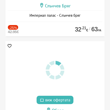
Слънчев Бряг
Империал палас - Слънчев бряг
-25%
.21
63
32
/
лв.
€
42.95€
виж офертата