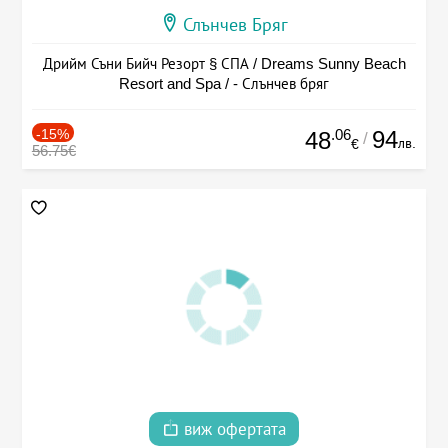
Слънчев Бряг
Дрийм Съни Бийч Резорт § СПА / Dreams Sunny Beach
Resort and Spa / - Слънчев бряг
-15%
.06
94
48
/
лв.
€
56.75€
виж офертата