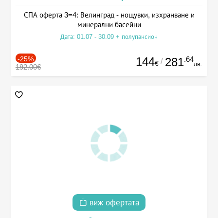
СПА оферта 3=4: Велинград - нощувки, изхранване и
минерални басейни
Дата: 01.07 - 30.09 + полупансион
-25%
144
.64
281
/
€
лв.
192.00€
виж офертата