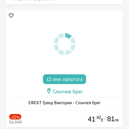
виж офертата
Слънчев Бряг
ЕФЕКТ Гранд Виктория - Слънчев бряг
-20%
.42
81
41
/
лв.
€
51.64€