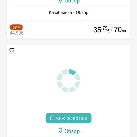
Обзор
Казабланка - Обзор
-20%
.79
70
35
/
лв.
€
44.99€
виж офертата
Обзор