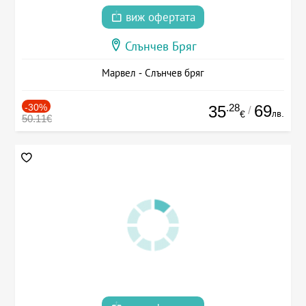
виж офертата
Слънчев Бряг
Марвел - Слънчев бряг
-30%
.28
69
35
/
лв.
€
50.11€