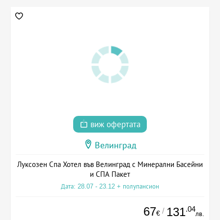
виж офертата
Велинград
Луксозен Спа Хотел във Велинград с Минерални Басейни
и СПА Пакет
Дата: 28.07 - 23.12 + полупансион
67
.04
131
/
€
лв.