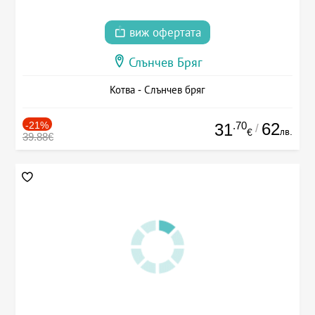
виж офертата
Слънчев Бряг
Котва - Слънчев бряг
-21%
.70
62
31
/
лв.
€
39.88€