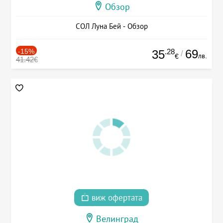
Обзор
СОЛ Луна Бей - Обзор
-15%
.28
69
35
/
лв.
€
41.42€
виж офертата
Велинград