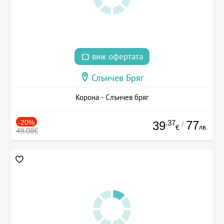
виж офертата
Слънчев Бряг
Корона - Слънчев бряг
-20%
.37
77
39
/
лв.
€
49.08€