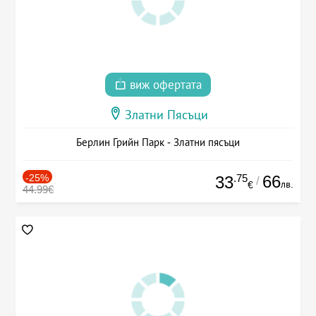
виж офертата
Златни Пясъци
Берлин Грийн Парк - Златни пясъци
-25%
.75
66
33
/
лв.
€
44.99€