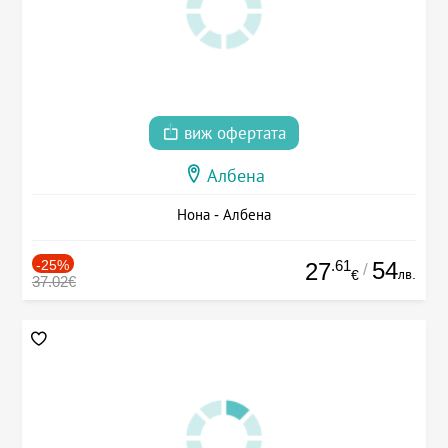
виж офертата
Албена
Нона - Албена
-25%
.61
54
27
/
лв.
€
37.02€