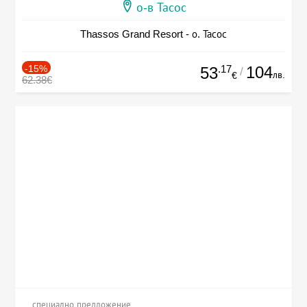
о-в Тасос
Thassos Grand Resort - о. Тасос
-15%
.17
104
53
/
лв.
€
62.38€
специално предложение