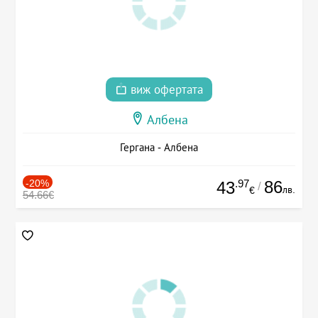
виж офертата
Албена
Гергана - Албена
-20%
.97
86
43
/
лв.
€
54.66€