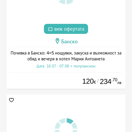
виж офертата
Банско
Почивка в Банско: 4=5 нощувки, закуска и възможност за
обяд и вечеря в хотел Мария Антоанета
Дата: 16.07 - 07.09 + полупансион
120
.70
234
/
€
лв.