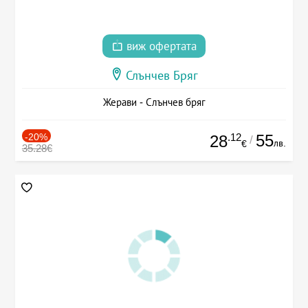
виж офертата
Слънчев Бряг
Жерави - Слънчев бряг
-20%
.12
55
28
/
лв.
€
35.28€