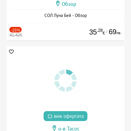
Обзор
СОЛ Луна Бей - Обзор
-15%
.28
69
35
/
лв.
€
41.42€
виж офертата
о-в Тасос