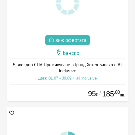
виж офертата
Банско
5-звездно СПА Преживяване в Гранд Хотел Банско с All
Inclusive
Дата: 01.07 - 30.09 + all inclusive
95
.80
185
/
€
лв.