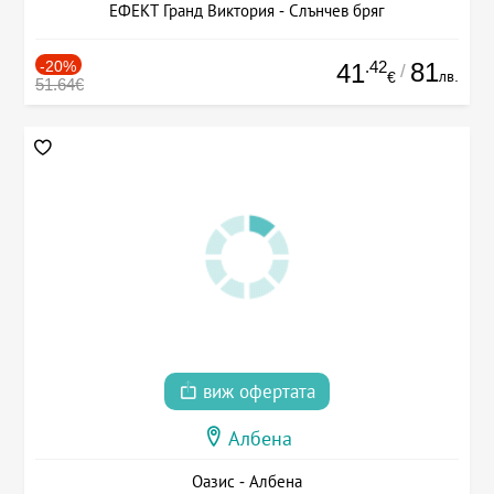
ЕФЕКТ Гранд Виктория - Слънчев бряг
-20%
.42
81
41
/
лв.
€
51.64€
виж офертата
Албена
Оазис - Албена