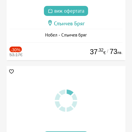
виж офертата
Слънчев Бряг
Нобел - Слънчев бряг
-30%
.32
73
37
/
лв.
€
53.17€