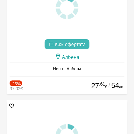
виж офертата
Албена
Нона - Албена
-25%
.61
54
27
/
лв.
€
37.02€