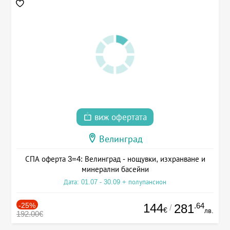
виж офертата
Велинград
СПА оферта 3=4: Велинград - нощувки, изхранване и
минерални басейни
Дата: 01.07 - 30.09 + полупансион
-25%
144
.64
281
/
€
лв.
192.00€