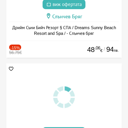
виж офертата
Слънчев Бряг
Дрийм Съни Бийч Резорт § СПА / Dreams Sunny Beach
Resort and Spa / - Слънчев бряг
-15%
.06
94
48
/
лв.
€
56.75€