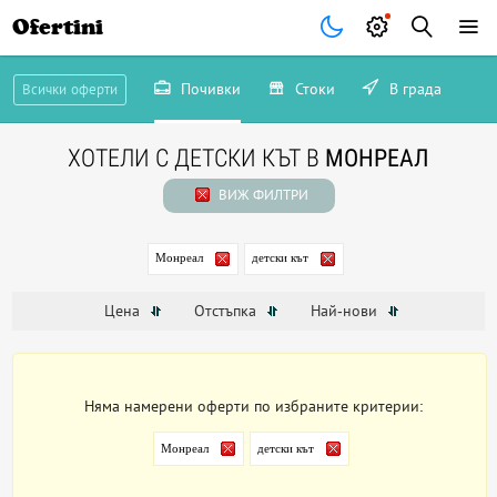
Ofertini
Почивки
Стоки
В града
Всички оферти
ХОТЕЛИ С ДЕТСКИ КЪТ В
МОНРЕАЛ
ВИЖ ФИЛТРИ
Монреал
детски кът
Цена
Отстъпка
Най-нови
Няма намерени оферти по избраните критерии:
Монреал
детски кът