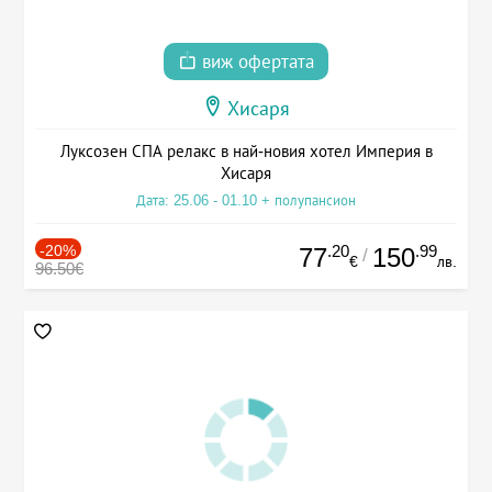
виж офертата
Хисаря
Луксозен СПА релакс в най-новия хотел Империя в
Хисаря
Дата: 25.06 - 01.10 + полупансион
-20%
.20
.99
77
150
/
€
лв.
96.50€