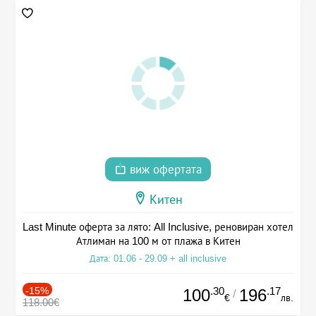
виж офертата
Китен
Last Minute оферта за лято: All Inclusive, реновиран хотел
Атлиман на 100 м от плажа в Китен
Дата: 01.06 - 29.09 + all inclusive
-15%
.30
.17
100
196
/
€
лв.
118.00€