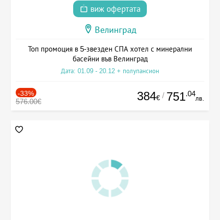
виж офертата
Велинград
Топ промоция в 5-звезден СПА хотел с минерални
басейни във Велинград
Дата: 01.09 - 20.12 + полупансион
-33%
384
.04
751
/
€
лв.
576.00€