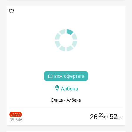
виж офертата
Албена
Елица - Албена
-25%
.59
52
26
/
лв.
€
35.54€