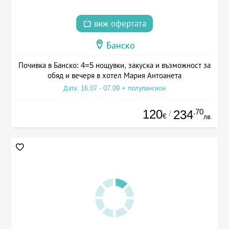
виж офертата
Банско
Почивка в Банско: 4=5 нощувки, закуска и възможност за
обяд и вечеря в хотел Мария Антоанета
Дата: 16.07 - 07.09 + полупансион
120
.70
234
/
€
лв.