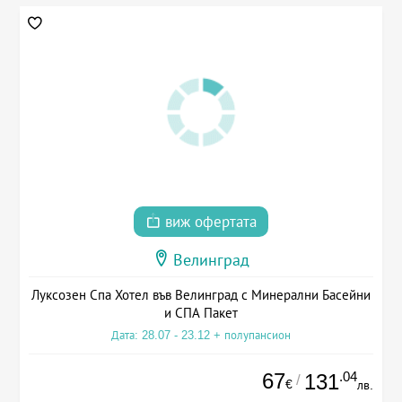
виж офертата
Велинград
Луксозен Спа Хотел във Велинград с Минерални Басейни
и СПА Пакет
Дата: 28.07 - 23.12 + полупансион
67
.04
131
/
€
лв.