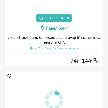
виж офертата
Павел Баня
Лято в Павел баня: Балнеохотел Дианамар 5* със закуска,
вечеря и СПА
Дата: 23.07 - 22.12 + полупансион
74
.73
144
/
€
лв.