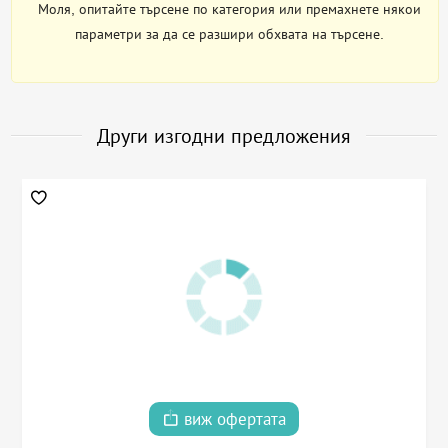
Моля, опитайте търсене по категория или премахнете някои
параметри за да се разшири обхвата на търсене.
Други изгодни предложения
виж офертата