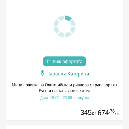
виж офертата
Паралия Катерини
Мини почивка на Олимпийската ривиера с транспорт от
Русе и настаняване в хотел
Дата: 18.09 - 23.09 + закуска
345
.76
674
/
€
лв.