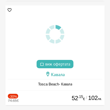
виж офертата
Кавала
Tosca Beach- Кавала
-30%
.15
102
52
/
лв.
€
74.65€