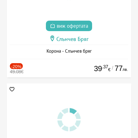
виж офертата
Слънчев Бряг
Корона - Слънчев бряг
-20%
.37
77
39
/
лв.
€
49.08€