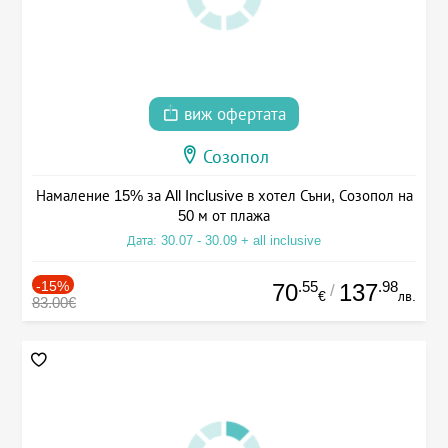
виж офертата
Созопол
Намаление 15% за All Inclusive в хотел Съни, Созопол на
50 м от плажа
Дата: 30.07 - 30.09 + all inclusive
-15%
.55
.98
70
137
/
€
лв.
83.00€