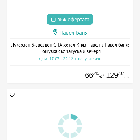
виж офертата
Павел Баня
Луксозен 5-звезден СПА хотел Княз Павел в Павел баня:
Нощувка със закуска и вечеря
Дата: 17.07 - 22.12 + полупансион
.45
.97
66
129
/
€
лв.