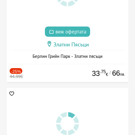
виж офертата
Златни Пясъци
Берлин Грийн Парк - Златни пясъци
-25%
.75
66
33
/
лв.
€
44.99€