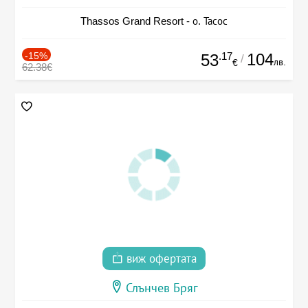
Thassos Grand Resort - о. Тасос
-15%
.17
104
53
/
лв.
€
62.38€
виж офертата
Слънчев Бряг