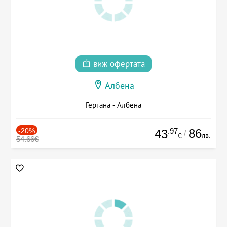
виж офертата
Албена
Гергана - Албена
-20%
.97
86
43
/
лв.
€
54.66€