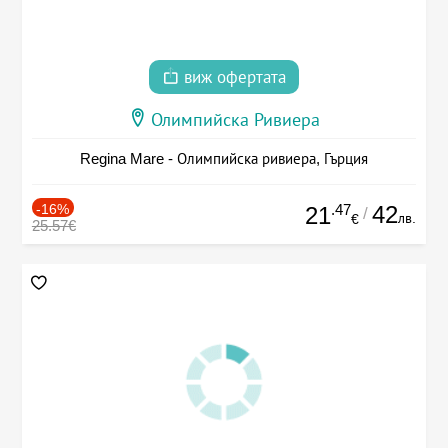
виж офертата
Олимпийска Ривиера
Regina Mare - Олимпийска ривиера, Гърция
-16%
.47
42
21
/
лв.
€
25.57€