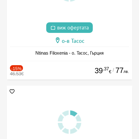
виж офертата
о-в Тасос
Ntinas Filoxenia - о. Тасос, Гърция
-15%
.37
77
39
/
лв.
€
46.53€