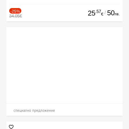
-25%
.57
50
25
/
лв.
€
34.05€
специално предложение