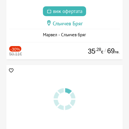
виж офертата
Слънчев Бряг
Марвел - Слънчев бряг
-30%
.28
69
35
/
лв.
€
50.11€