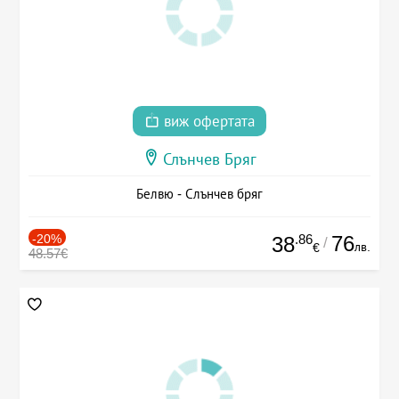
виж офертата
Слънчев Бряг
Белвю - Слънчев бряг
-20%
.86
76
38
/
лв.
€
48.57€