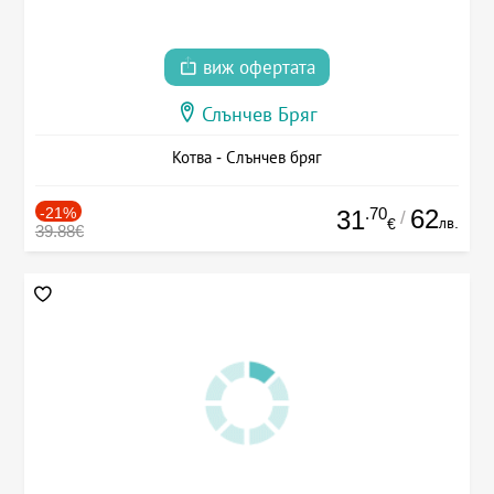
виж офертата
Слънчев Бряг
Котва - Слънчев бряг
-21%
.70
62
31
/
лв.
€
39.88€