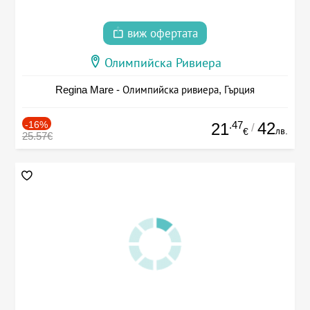
виж офертата
Олимпийска Ривиера
Regina Mare - Олимпийска ривиера, Гърция
-16%
.47
42
21
/
лв.
€
25.57€