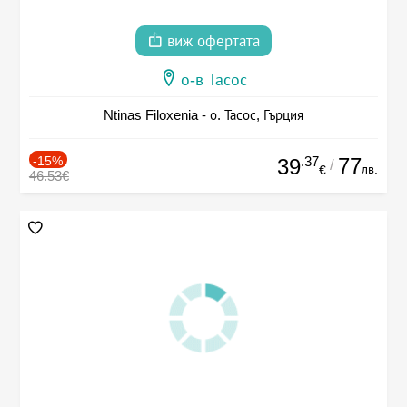
виж офертата
о-в Тасос
Ntinas Filoxenia - о. Тасос, Гърция
-15%
.37
77
39
/
лв.
€
46.53€