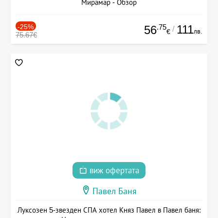
Мирамар - Обзор
-25%
.75
111
56
/
лв.
€
75.67€
виж офертата
Павел Баня
Луксозен 5-звезден СПА хотел Княз Павел в Павел баня: