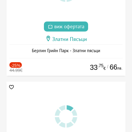
виж офертата
Златни Пясъци
Берлин Грийн Парк - Златни пясъци
-25%
.75
66
33
/
лв.
€
44.99€