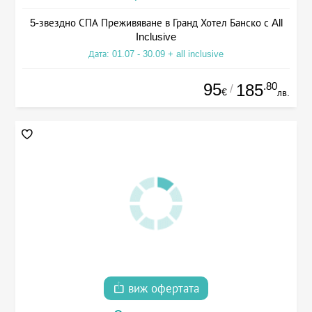
5-звездно СПА Преживяване в Гранд Хотел Банско с All
Inclusive
Дата: 01.07 - 30.09 + all inclusive
95
.80
185
/
€
лв.
виж офертата