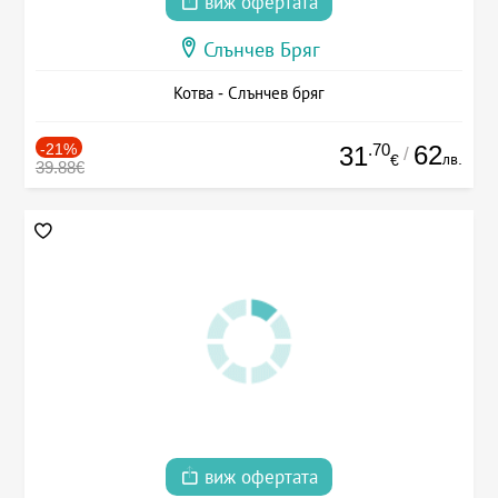
виж офертата
Слънчев Бряг
Котва - Слънчев бряг
-21%
.70
62
31
/
лв.
€
39.88€
виж офертата