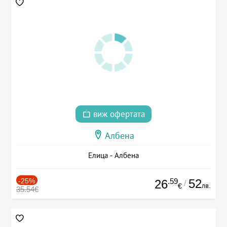
виж офертата
Албена
Елица - Албена
-25%
.59
52
26
/
лв.
€
35.54€