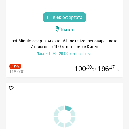
виж офертата
Китен
Last Minute оферта за лято: All Inclusive, реновиран хотел
Атлиман на 100 м от плажа в Китен
Дата: 01.06 - 29.09 + all inclusive
-15%
.30
.17
100
196
/
€
лв.
118.00€