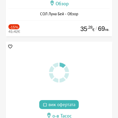
Обзор
СОЛ Луна Бей - Обзор
-15%
.28
69
35
/
лв.
€
41.42€
виж офертата
о-в Тасос