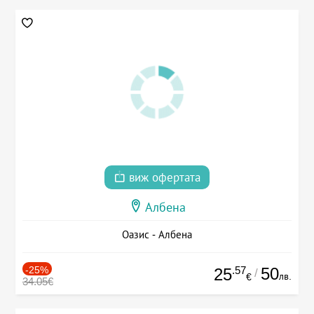
виж офертата
Албена
Оазис - Албена
-25%
.57
50
25
/
лв.
€
34.05€