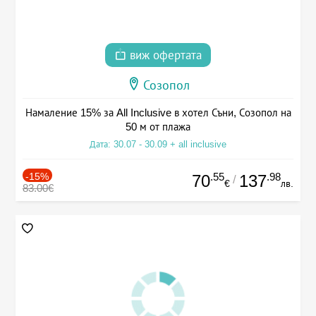
виж офертата
Созопол
Намаление 15% за All Inclusive в хотел Съни, Созопол на
50 м от плажа
Дата: 30.07 - 30.09 + all inclusive
-15%
.55
.98
70
137
/
€
лв.
83.00€