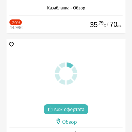
Казабланка - Обзор
-20%
.79
70
35
/
лв.
€
44.99€
виж офертата
Обзор