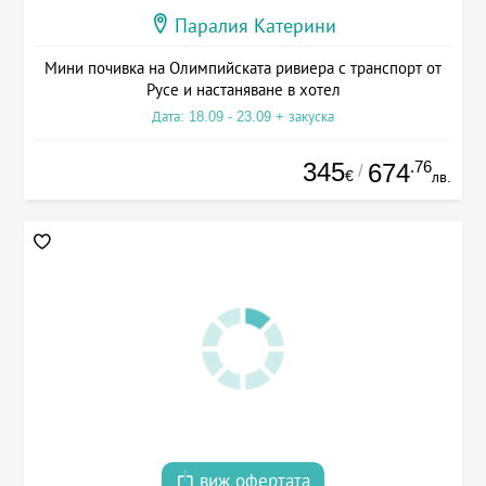
Паралия Катерини
Мини почивка на Олимпийската ривиера с транспорт от
Русе и настаняване в хотел
Дата: 18.09 - 23.09 + закуска
345
.76
674
/
€
лв.
виж офертата