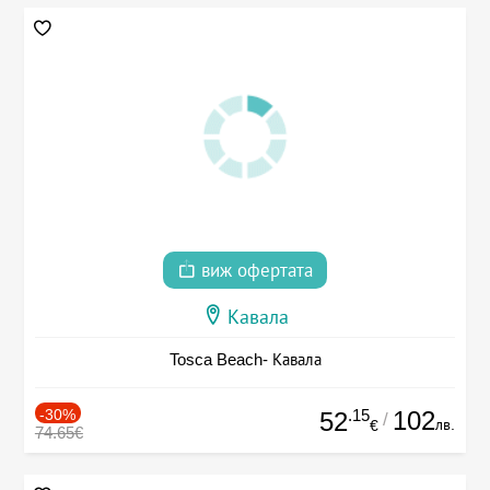
виж офертата
Кавала
Tosca Beach- Кавала
-30%
.15
102
52
/
лв.
€
74.65€