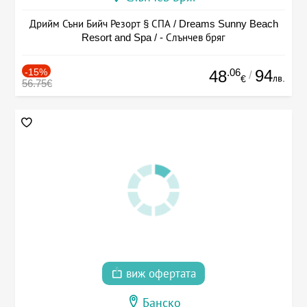
Дрийм Съни Бийч Резорт § СПА / Dreams Sunny Beach
Resort and Spa / - Слънчев бряг
-15%
.06
94
48
/
лв.
€
56.75€
виж офертата
Банско