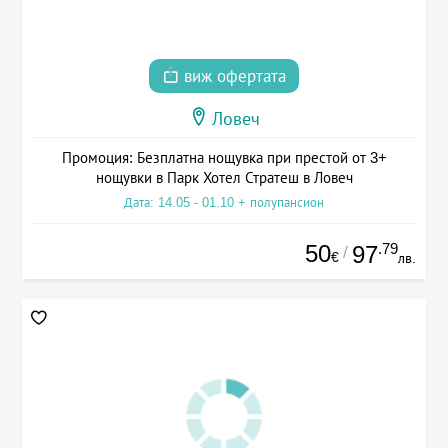
виж офертата
Ловеч
Промоция: Безплатна нощувка при престой от 3+
нощувки в Парк Хотел Стратеш в Ловеч
Дата: 14.05 - 01.10 + полупансион
50
.79
97
/
€
лв.