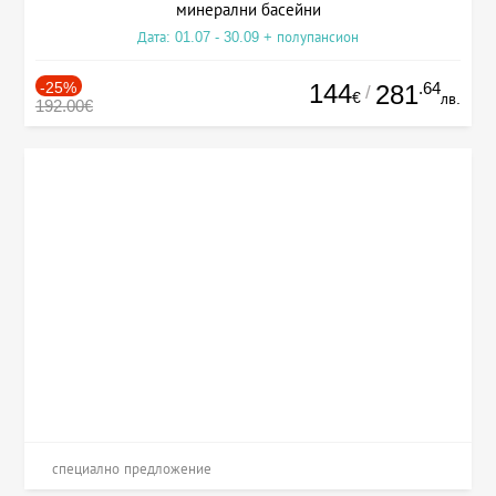
минерални басейни
Дата: 01.07 - 30.09 + полупансион
-25%
144
.64
281
/
€
лв.
192.00€
специално предложение