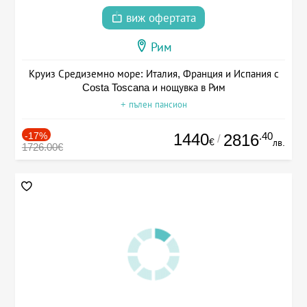
виж офертата
Рим
Круиз Средиземно море: Италия, Франция и Испания с
Costa Toscana и нощувка в Рим
+ пълен пансион
-17%
1440
.40
2816
/
€
лв.
1726.00€