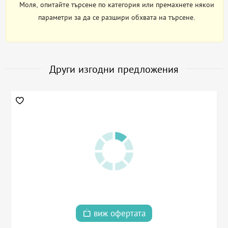
Моля, опитайте търсене по категория или премахнете някои
параметри за да се разшири обхвата на търсене.
Други изгодни предложения
виж офертата