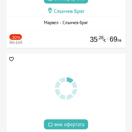
Слънчев Бряг
Марвел - Слънчев бряг
-30%
.28
69
35
/
лв.
€
50.11€
виж офертата