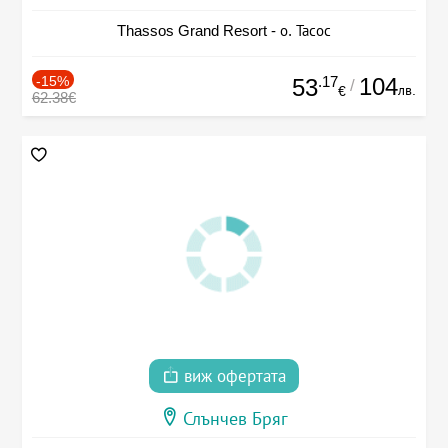
Thassos Grand Resort - о. Тасос
-15%
.17
104
53
/
лв.
€
62.38€
виж офертата
Слънчев Бряг