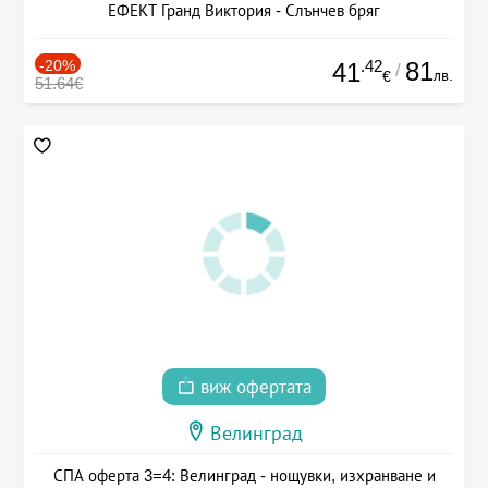
ЕФЕКТ Гранд Виктория - Слънчев бряг
-20%
.42
81
41
/
лв.
€
51.64€
виж офертата
Велинград
СПА оферта 3=4: Велинград - нощувки, изхранване и