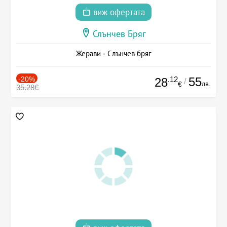
виж офертата
Слънчев Бряг
Жерави - Слънчев бряг
-20%
.12
55
28
/
лв.
€
35.28€