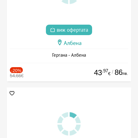
виж офертата
Албена
Гергана - Албена
-20%
.97
86
43
/
лв.
€
54.66€