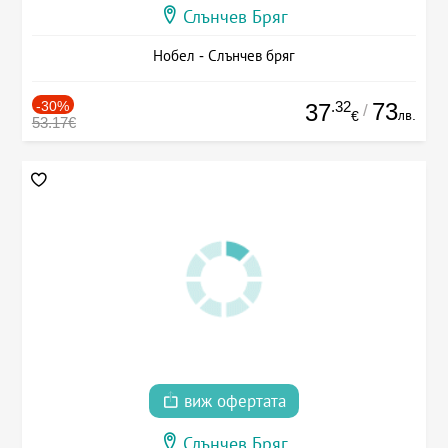
Слънчев Бряг
Нобел - Слънчев бряг
-30%
.32
73
37
/
лв.
€
53.17€
виж офертата
Слънчев Бряг