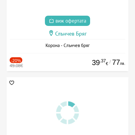
виж офертата
Слънчев Бряг
Корона - Слънчев бряг
-20%
.37
77
39
/
лв.
€
49.08€