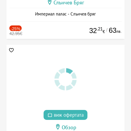
Слънчев Бряг
Империал палас - Слънчев бряг
-25%
.21
63
32
/
лв.
€
42.95€
виж офертата
Обзор