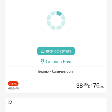
виж офертата
Слънчев Бряг
Белвю - Слънчев бряг
-20%
.86
76
38
/
лв.
€
48.57€