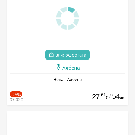
виж офертата
Албена
Нона - Албена
-25%
.61
54
27
/
лв.
€
37.02€