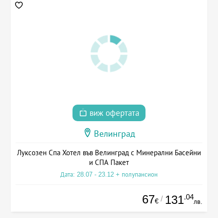
виж офертата
Велинград
Луксозен Спа Хотел във Велинград с Минерални Басейни
и СПА Пакет
Дата: 28.07 - 23.12 + полупансион
67
.04
131
/
€
лв.