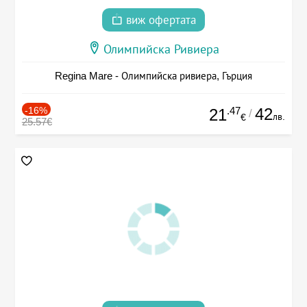
виж офертата
Олимпийска Ривиера
Regina Mare - Олимпийска ривиера, Гърция
-16%
.47
42
21
/
лв.
€
25.57€