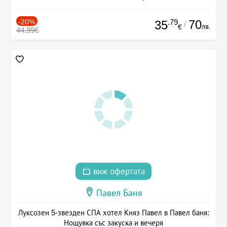
-20%
.79
70
35
/
лв.
€
44.99€
виж офертата
Павел Баня
Луксозен 5-звезден СПА хотел Княз Павел в Павел баня:
Нощувка със закуска и вечеря