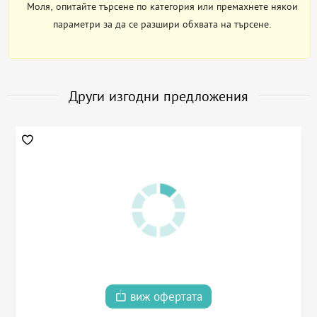
Моля, опитайте търсене по категория или премахнете някои
параметри за да се разшири обхвата на търсене.
Други изгодни предложения
виж офертата