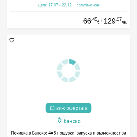
Дата: 17.07 - 22.12 + полупансион
.45
.97
66
129
/
€
лв.
виж офертата
Банско
Почивка в Банско: 4=5 нощувки, закуска и възможност за