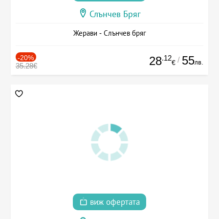
Слънчев Бряг
Жерави - Слънчев бряг
-20%
.12
55
28
/
лв.
€
35.28€
виж офертата