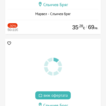
Слънчев Бряг
Марвел - Слънчев бряг
-30%
.28
69
35
/
лв.
€
50.11€
виж офертата
Слънчев Бряг