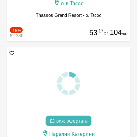
о-в Тасос
Thassos Grand Resort - о. Тасос
-15%
.17
104
53
/
лв.
€
62.38€
виж офертата
Паралия Катерини