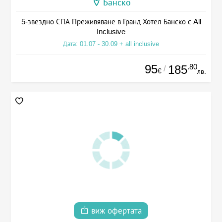
Банско
5-звездно СПА Преживяване в Гранд Хотел Банско с All
Inclusive
Дата: 01.07 - 30.09 + all inclusive
95
.80
185
/
€
лв.
виж офертата