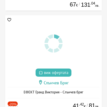
67
.04
131
/
€
лв.
виж офертата
Слънчев Бряг
ЕФЕКТ Гранд Виктория - Слънчев бряг
-20%
.42
81
41
/
лв.
€