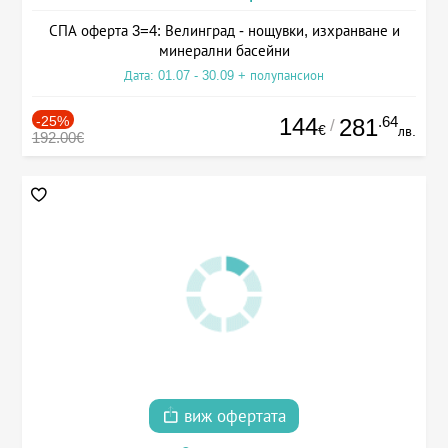
СПА оферта 3=4: Велинград - нощувки, изхранване и
минерални басейни
Дата: 01.07 - 30.09 + полупансион
-25%
144
.64
281
/
€
лв.
192.00€
виж офертата