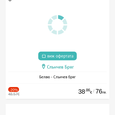
виж офертата
Слънчев Бряг
Белвю - Слънчев бряг
-20%
.86
76
38
/
лв.
€
48.57€