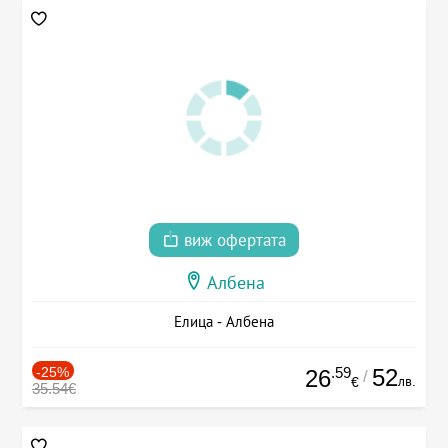
виж офертата
Албена
Елица - Албена
-25%
.59
52
26
/
лв.
€
35.54€