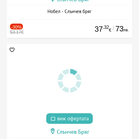
Нобел - Слънчев бряг
-30%
.32
73
37
/
лв.
€
53.17€
виж офертата
Слънчев Бряг