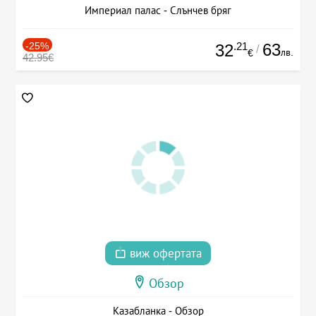
Империал палас - Слънчев бряг
-25%
.21
63
32
/
лв.
€
42.95€
виж офертата
Обзор
Казабланка - Обзор