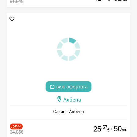
51.64€
виж офертата
Албена
Оазис - Албена
-25%
.57
50
25
/
лв.
€
34.05€