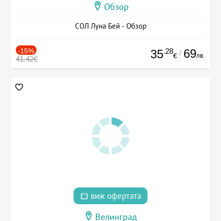
Обзор
СОЛ Луна Бей - Обзор
-15%
.28
69
35
/
лв.
€
41.42€
виж офертата
Велинград