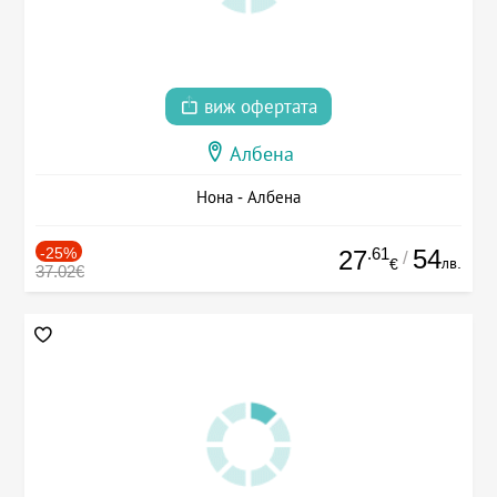
виж офертата
Албена
Нона - Албена
-25%
.61
54
27
/
лв.
€
37.02€