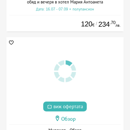
обяд и вечеря в хотел Мария Антоанета
Дата: 16.07 - 07.09 + полупансион
120
.70
234
/
€
лв.
виж офертата
Обзор