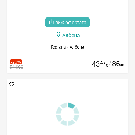
виж офертата
Албена
Гергана - Албена
-20%
.97
86
43
/
лв.
€
54.66€