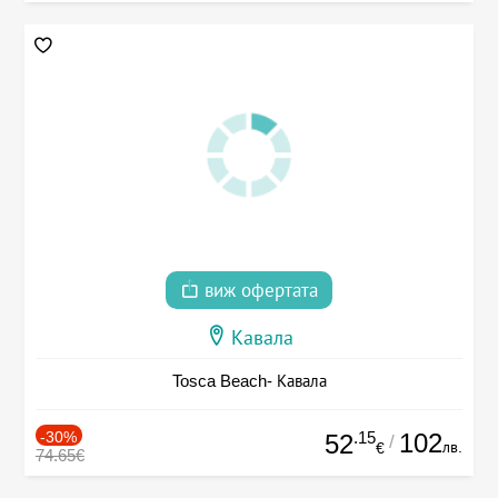
виж офертата
Кавала
Tosca Beach- Кавала
-30%
.15
102
52
/
лв.
€
74.65€