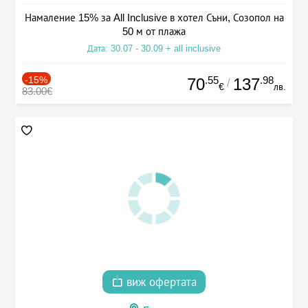
Намаление 15% за All Inclusive в хотел Съни, Созопол на
50 м от плажа
Дата: 30.07 - 30.09 + all inclusive
-15%
.55
.98
70
137
/
€
лв.
83.00€
виж офертата