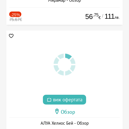
Мирамар - Обзор
-25%
.75
111
56
/
лв.
€
75.67€
виж офертата
Обзор
АЛУА Хелиос Бей - Обзор