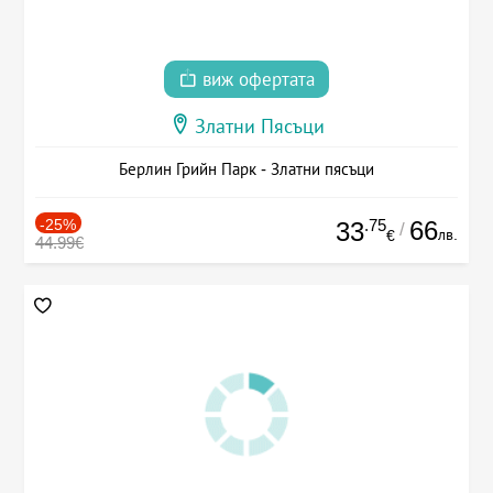
виж офертата
Златни Пясъци
Берлин Грийн Парк - Златни пясъци
-25%
.75
66
33
/
лв.
€
44.99€