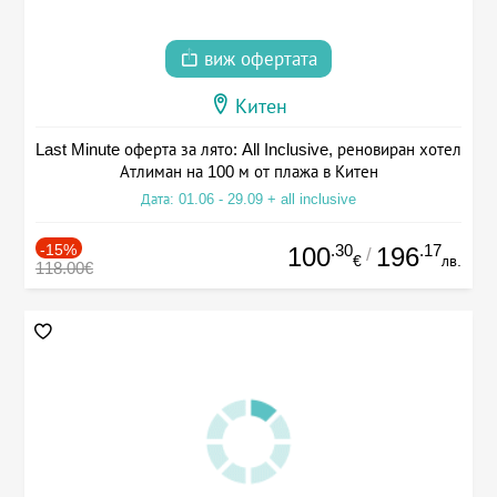
виж офертата
Китен
Last Minute оферта за лято: All Inclusive, реновиран хотел
Атлиман на 100 м от плажа в Китен
Дата: 01.06 - 29.09 + all inclusive
-15%
.30
.17
100
196
/
€
лв.
118.00€