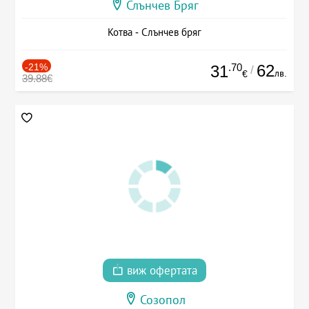
Слънчев Бряг
Котва - Слънчев бряг
-21%
.70
62
31
/
лв.
€
39.88€
виж офертата
Созопол