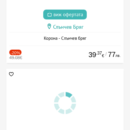
виж офертата
Слънчев Бряг
Корона - Слънчев бряг
-20%
.37
77
39
/
лв.
€
49.08€