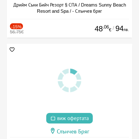
Дрийм Съни Бийч Резорт § СПА / Dreams Sunny Beach
Resort and Spa / - Слънчев бряг
-15%
.06
94
48
/
лв.
€
56.75€
виж офертата
Слънчев Бряг