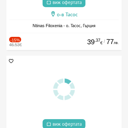
виж офертата
о-в Тасос
Ntinas Filoxenia - о. Тасос, Гърция
-15%
.37
77
39
/
лв.
€
46.53€
виж офертата