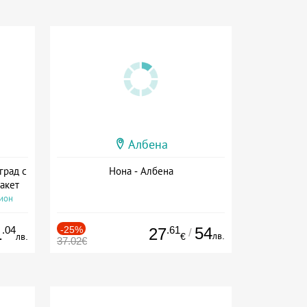
Албена
град с
Нона - Албена
акет
сион
.04
-25%
.61
54
1
27
/
лв.
лв.
€
37.02€