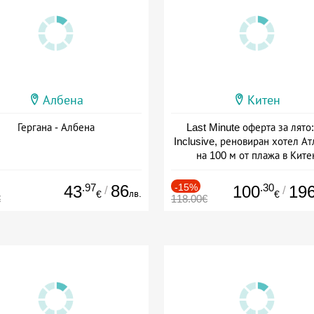
Албена
Китен
Гергана - Албена
Last Minute оферта за лято: 
Inclusive, реновиран хотел А
на 100 м от плажа в Ките
Дата: 01.06 - 29.09 + all inclus
.97
86
-15%
.30
43
100
19
/
/
лв.
€
€
€
118.00€