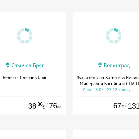
Слънчев Бряг
Велинград
Белвю - Слънчев бряг
Луксозен Спа Хотел във Велин
Минерални Басейни и СПА П
Дата: 28.07 - 23.12 + полупан
.86
76
67
38
13
/
/
лв.
€
€
€