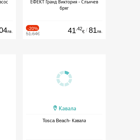
асос
ЕФЕКТ Гранд Виктория - Слънчев
бряг
04
-20%
.42
81
41
/
лв.
лв.
€
51.64€
Кавала
Tosca Beach- Кавала