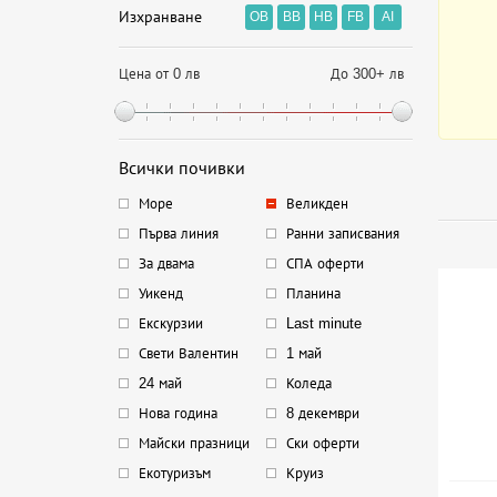
Изхранване
OB
BB
HB
FB
AI
Цена от 0 лв
До 300+ лв
Всички почивки
Море
Великден
Първа линия
Ранни записвания
За двама
СПА оферти
Уикенд
Планина
Екскурзии
Last minute
Свети Валентин
1 май
24 май
Коледа
Нова година
8 декември
Майски празници
Ски оферти
Екотуризъм
Круиз