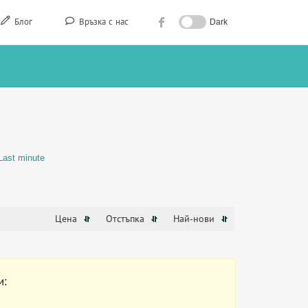
Блог
Връзка с нас
Dark
Last minute
Цена
Отстъпка
Най-нови
и: