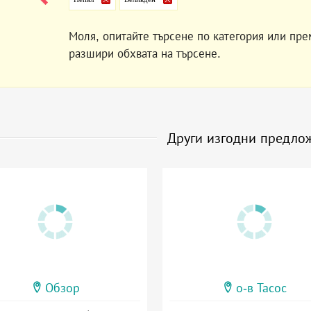
Моля, опитайте търсене по категория или пре
разшири обхвата на търсене.
Други изгодни предло
Обзор
о-в Тасос