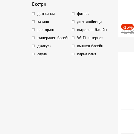
Екстри
детски кът
фитнес
казино
дом. любимци
-15%
ресторант
вътрешен басейн
41.42
минерален басейн
Wi-Fi интернет
джакузи
външен басейн
сауна
парна баня