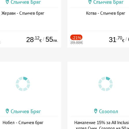
Слънчев Бряг
Слънчев Бряг
Жерави - Слънчев бряг
Котва - Слънчев бряг
.12
55
-21%
.70
28
31
/
/
лв.
€
€
€
39.88€
Слънчев Бряг
Созопол
Нобел - Слънчев бряг
Намаление 15% за All Inclus
хотел Съни, Созопол на 50 