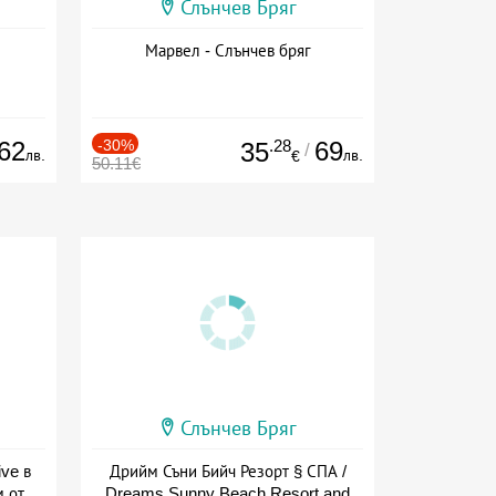
Слънчев Бряг
Марвел - Слънчев бряг
62
-30%
.28
69
35
/
лв.
лв.
€
50.11€
Слънчев Бряг
ive в
Дрийм Съни Бийч Резорт § СПА /
м от
Dreams Sunny Beach Resort and