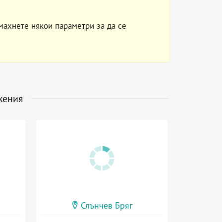
махнете някои параметри за да се
жения
Слънчев Бряг