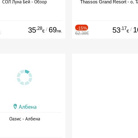
СОЛ Луна Бей - Обзор
Thassos Grand Resort - о. Т
.28
69
-15%
.17
1
35
53
/
/
лв.
€
€
€
62.38€
Албена
Оазис - Албена