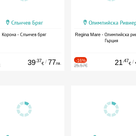
Слънчев Бряг
Олимпийска Ривие
Корона - Слънчев бряг
Regina Mare - Олимпийска ри
Гърция
.37
77
-16%
.47
39
21
/
/
лв.
€
€
€
25.57€