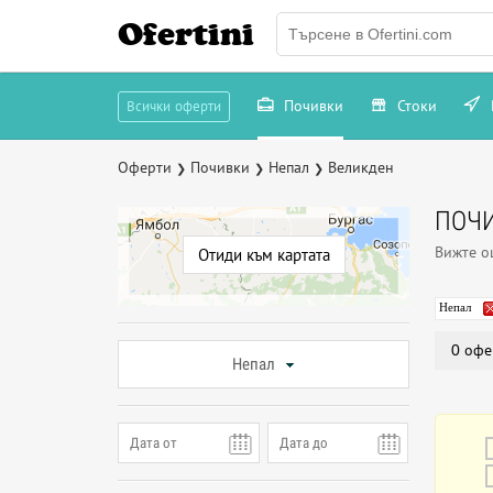
Ofertini
Почивки
Стоки
Всички оферти
Оферти
Почивки
Непал
Великден
❯
❯
❯
ПОЧИ
Вижте 
Отиди към картата
Непал
0 офе
Непал