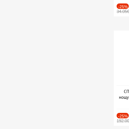
-25%
34.05
СП
нощу
Дат
-25%
192.0