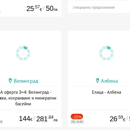
.57
50
25
/
специално предложение
лв.
€
€
Велинград
Албена
А оферта 3=4: Велинград -
Елица - Албена
вки, изхранване и минерални
басейни
а: 01.07 - 30.09 + полупансион
144
.64
-25%
.59
281
26
/
/
€
лв.
€
0€
35.54€