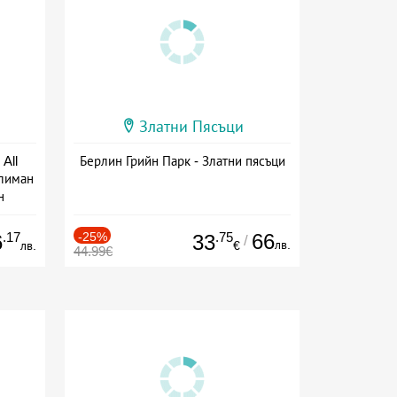
Златни Пясъци
All
Берлин Грийн Парк - Златни пясъци
тлиман
н
ive
.17
-25%
.75
66
6
33
/
лв.
лв.
€
44.99€