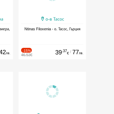
ра
о-в Тасос
виера,
Ntinas Filoxenia - о. Тасос, Гърция
42
-15%
.37
77
39
/
лв.
лв.
€
46.53€