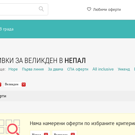
Любими оферти
В града
ВКИ ЗА ВЕЛИКДЕН В
НЕПАЛ
още:
Море
Първа линия
За двама
СПА оферти
All inclusive
Уикенд
Великден
рти
Няма намерени оферти по избраните критери
Непал
Великден