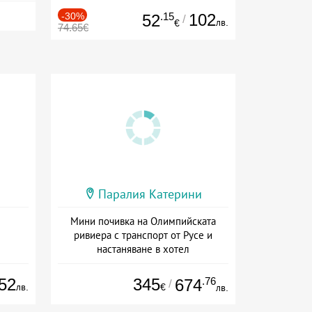
-30%
.15
102
52
/
лв.
€
74.65€
Паралия Катерини
Мини почивка на Олимпийската
ривиера с транспорт от Русе и
настаняване в хотел
Дата: 18.09 - 23.09 + закуска
52
345
.76
674
/
лв.
€
лв.