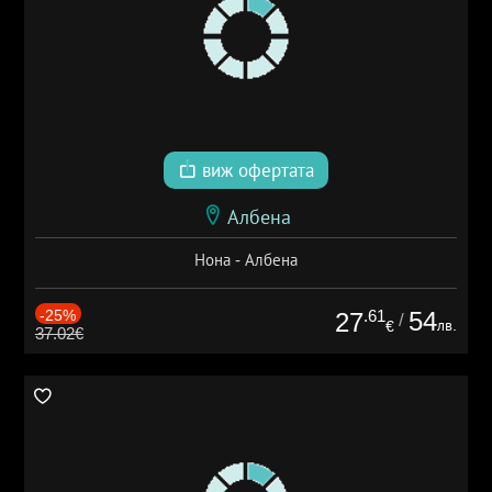
виж офертата
Албена
Нона - Албена
-25%
.61
54
27
/
лв.
€
37.02€