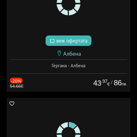
виж офертата
Албена
Гергана - Албена
-20%
.97
86
43
/
лв.
€
54.66€