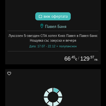
виж офертата
Павел Баня
Луксозен 5-звезден СПА хотел Княз Павел в Павел баня:
Нощувка със закуска и вечеря
Дата: 17.07 - 22.12 + полупансион
.45
.97
66
129
/
€
лв.