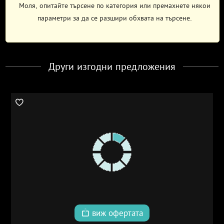
Моля, опитайте търсене по категория или премахнете някои
параметри за да се разшири обхвата на търсене.
Други изгодни предложения
виж офертата