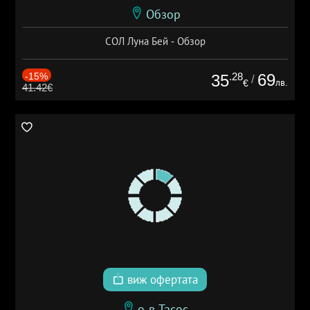
Обзор
СОЛ Луна Бей - Обзор
-15%
.28
69
35
/
лв.
€
41.42€
виж офертата
о-в Тасос