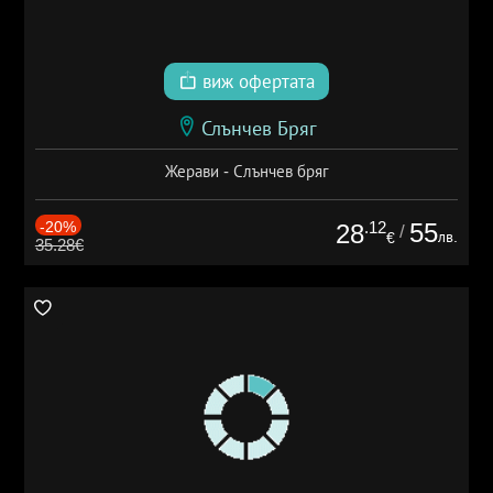
виж офертата
Слънчев Бряг
Жерави - Слънчев бряг
-20%
.12
55
28
/
лв.
€
35.28€