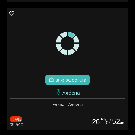
виж офертата
Албена
Елица - Албена
-25%
.59
52
26
/
лв.
€
35.54€