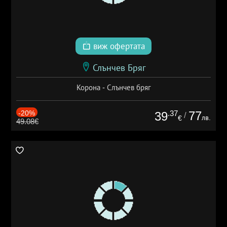
виж офертата
Слънчев Бряг
Корона - Слънчев бряг
-20%
.37
77
39
/
лв.
€
49.08€