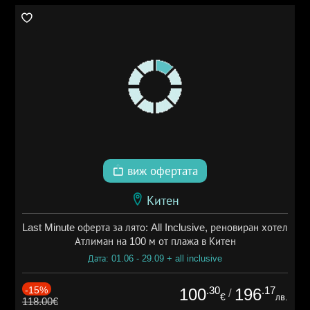
виж офертата
Китен
Last Minute оферта за лято: All Inclusive, реновиран хотел
Атлиман на 100 м от плажа в Китен
Дата: 01.06 - 29.09 + all inclusive
-15%
.30
.17
100
196
/
€
лв.
118.00€