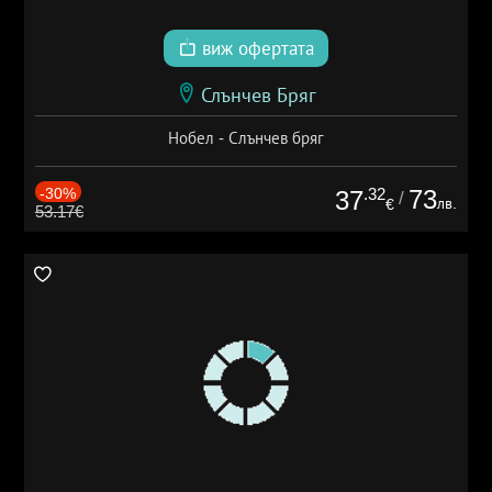
виж офертата
Слънчев Бряг
Нобел - Слънчев бряг
-30%
.32
73
37
/
лв.
€
53.17€