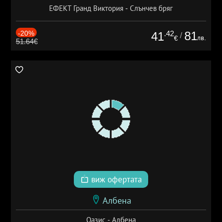
ЕФЕКТ Гранд Виктория - Слънчев бряг
-20%
.42
81
41
/
лв.
€
51.64€
виж офертата
Албена
Оазис - Албена