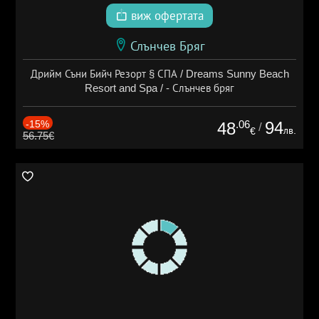
виж офертата
Слънчев Бряг
Дрийм Съни Бийч Резорт § СПА / Dreams Sunny Beach
Resort and Spa / - Слънчев бряг
-15%
.06
94
48
/
лв.
€
56.75€