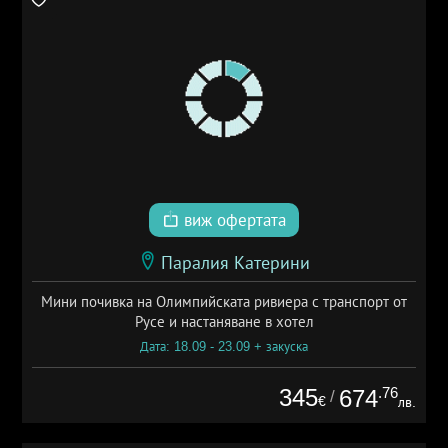
виж офертата
Паралия Катерини
Мини почивка на Олимпийската ривиера с транспорт от
Русе и настаняване в хотел
Дата: 18.09 - 23.09 + закуска
345
.76
674
/
€
лв.