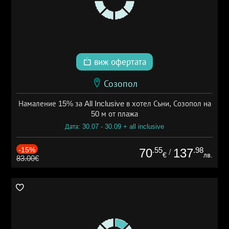
виж офертата
Созопол
Намаление 15% за All Inclusive в хотел Съни, Созопол на
50 м от плажа
Дата: 30.07 - 30.09 + all inclusive
-15%
.55
.98
70
137
/
€
лв.
83.00€