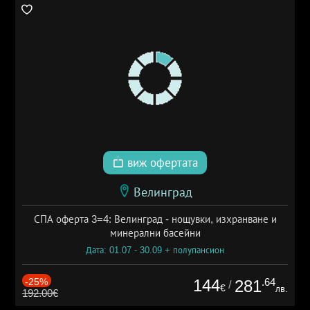
виж офертата
Велинград
СПА оферта 3=4: Велинград - нощувки, изхранване и
минерални басейни
Дата: 01.07 - 30.09 + полупансион
-25%
144
.64
281
/
€
лв.
192.00€