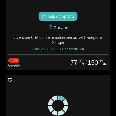
виж офертата
Хисаря
Луксозен СПА релакс в най-новия хотел Империя в
Хисаря
Дата: 25.06 - 01.10 + полупансион
-20%
.20
.99
77
150
/
€
лв.
96.50€