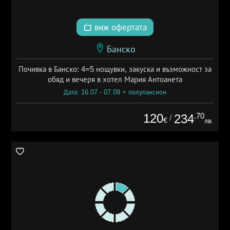
виж офертата
Банско
Почивка в Банско: 4=5 нощувки, закуска и възможност за
обяд и вечеря в хотел Мария Антоанета
Дата: 16.07 - 07.09 + полупансион
120
.70
234
/
€
лв.