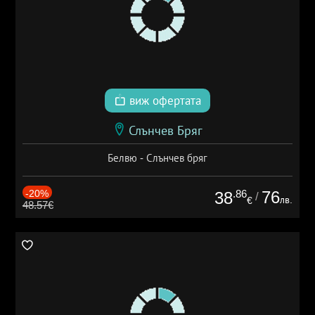
виж офертата
Слънчев Бряг
Белвю - Слънчев бряг
-20%
.86
76
38
/
лв.
€
48.57€