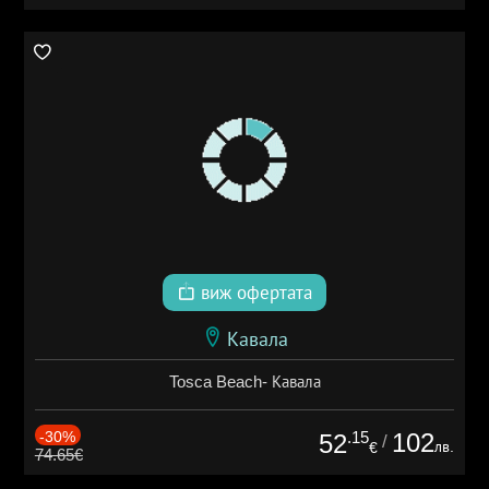
виж офертата
Кавала
Tosca Beach- Кавала
-30%
.15
102
52
/
лв.
€
74.65€