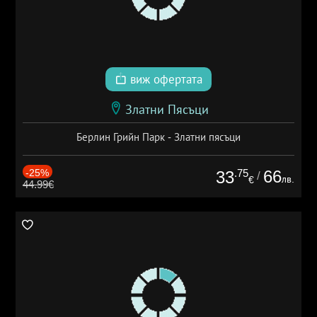
виж офертата
Златни Пясъци
Берлин Грийн Парк - Златни пясъци
-25%
.75
66
33
/
лв.
€
44.99€