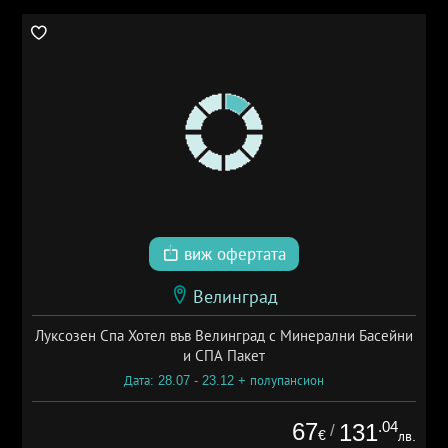
виж офертата
Велинград
Луксозен Спа Хотел във Велинград с Минерални Басейни
и СПА Пакет
Дата: 28.07 - 23.12 + полупансион
67
.04
131
/
€
лв.