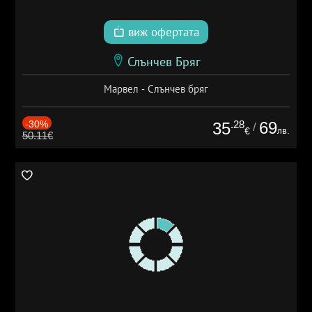
виж офертата
Слънчев Бряг
Марвел - Слънчев бряг
-30%
.28
69
35
/
лв.
€
50.11€