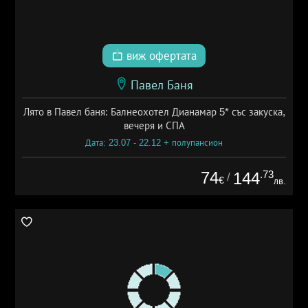
виж офертата
Павел Баня
Лято в Павел баня: Балнеохотел Дианамар 5* със закуска,
вечеря и СПА
Дата: 23.07 - 22.12 + полупансион
74
.73
144
/
€
лв.