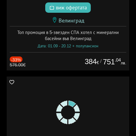
виж офертата
Велинград
Топ промоция в 5-звезден СПА хотел с минерални
басейни във Велинград
Дата: 01.09 - 20.12 + полупансион
-33%
384
.04
751
/
€
лв.
576.00€