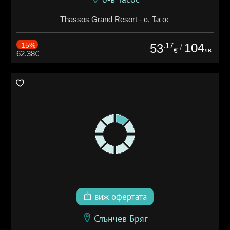
Thassos Grand Resort - о. Тасос
-15%
.17
104
53
/
лв.
€
62.38€
виж офертата
Слънчев Бряг