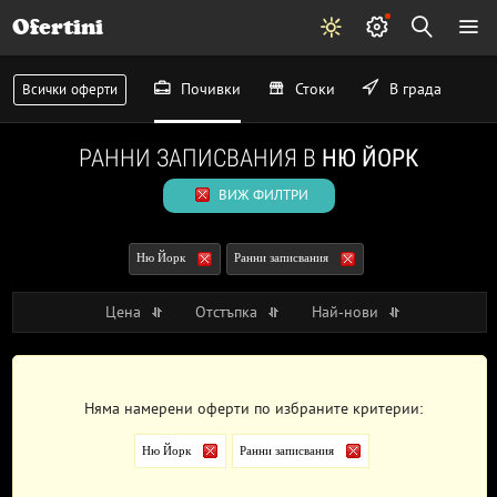
Ofertini
Почивки
Стоки
В града
Всички оферти
РАННИ ЗАПИСВАНИЯ В
НЮ ЙОРК
ВИЖ ФИЛТРИ
Ню Йорк
Ранни записвания
Цена
Отстъпка
Най-нови
Няма намерени оферти по избраните критерии:
Ню Йорк
Ранни записвания