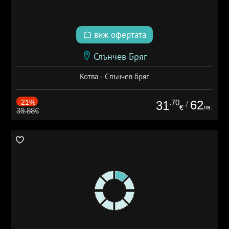
виж офертата
Слънчев Бряг
Котва - Слънчев бряг
-21%
.70
62
31
/
лв.
€
39.88€