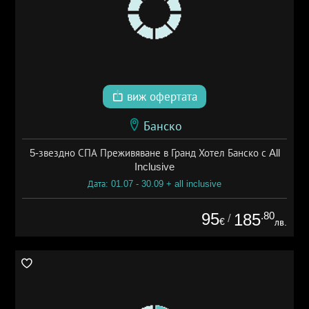
виж офертата
Банско
5-звездно СПА Преживяване в Гранд Хотел Банско с All
Inclusive
Дата: 01.07 - 30.09 + all inclusive
95
.80
185
/
€
лв.