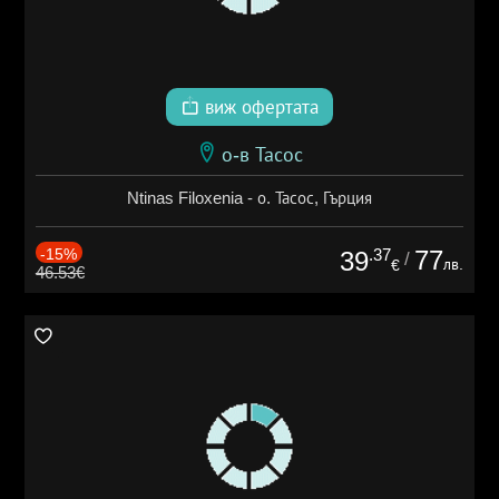
виж офертата
о-в Тасос
Ntinas Filoxenia - о. Тасос, Гърция
-15%
.37
77
39
/
лв.
€
46.53€