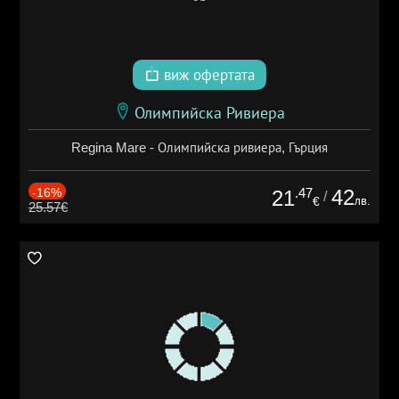
виж офертата
Олимпийска Ривиера
Regina Mare - Олимпийска ривиера, Гърция
-16%
.47
42
21
/
лв.
€
25.57€