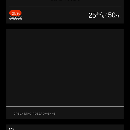
-25%
.57
50
25
/
лв.
€
34.05€
специално предложение