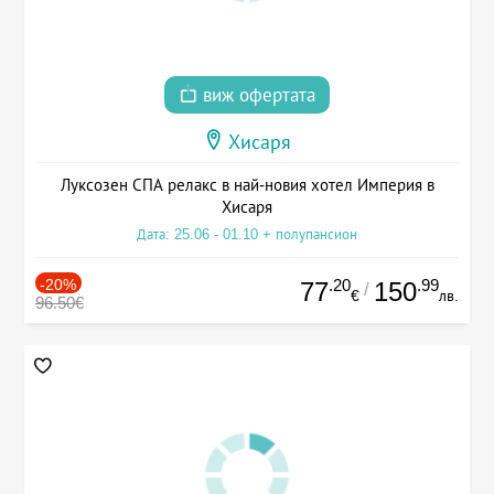
виж офертата
Хисаря
Луксозен СПА релакс в най-новия хотел Империя в
Хисаря
Дата: 25.06 - 01.10 + полупансион
-20%
.20
.99
77
150
/
€
лв.
96.50€