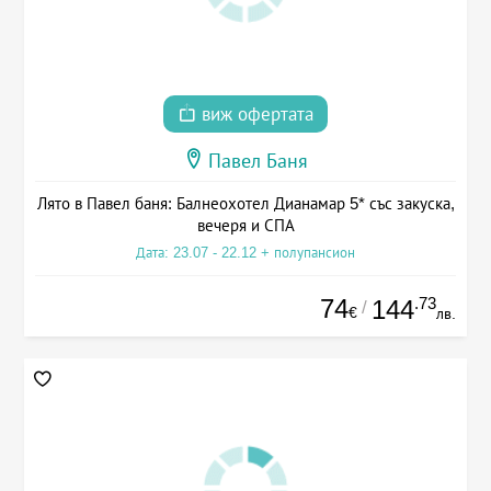
виж офертата
Павел Баня
Лято в Павел баня: Балнеохотел Дианамар 5* със закуска,
вечеря и СПА
Дата: 23.07 - 22.12 + полупансион
74
.73
144
/
€
лв.