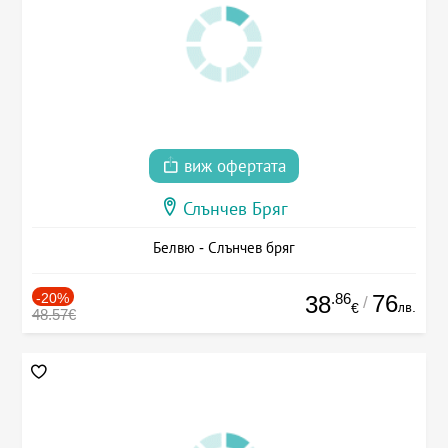
виж офертата
Слънчев Бряг
Белвю - Слънчев бряг
-20%
.86
76
38
/
лв.
€
48.57€