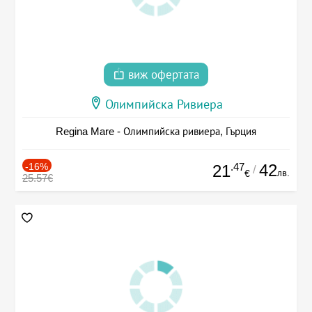
виж офертата
Олимпийска Ривиера
Regina Mare - Олимпийска ривиера, Гърция
-16%
.47
42
21
/
лв.
€
25.57€