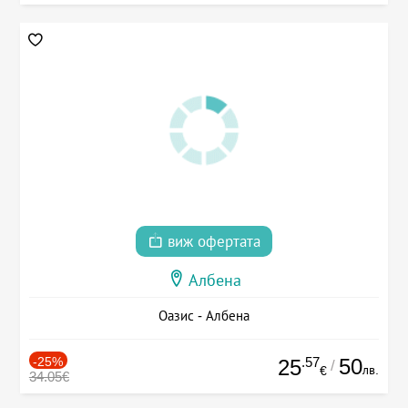
виж офертата
Албена
Оазис - Албена
-25%
.57
50
25
/
лв.
€
34.05€