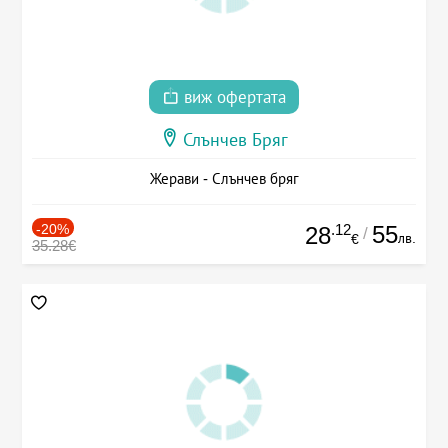
виж офертата
Слънчев Бряг
Жерави - Слънчев бряг
-20%
.12
55
28
/
лв.
€
35.28€