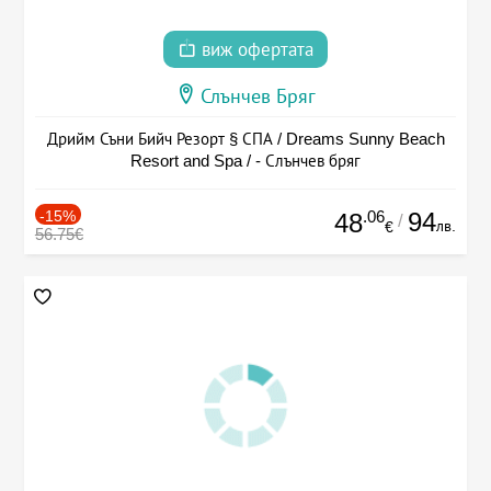
виж офертата
Слънчев Бряг
Дрийм Съни Бийч Резорт § СПА / Dreams Sunny Beach
Resort and Spa / - Слънчев бряг
-15%
.06
94
48
/
лв.
€
56.75€