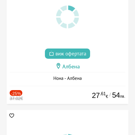
виж офертата
Албена
Нона - Албена
-25%
.61
54
27
/
лв.
€
37.02€