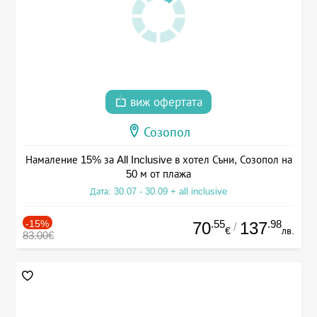
виж офертата
Созопол
Намаление 15% за All Inclusive в хотел Съни, Созопол на
50 м от плажа
Дата: 30.07 - 30.09 + all inclusive
-15%
.55
.98
70
137
/
€
лв.
83.00€