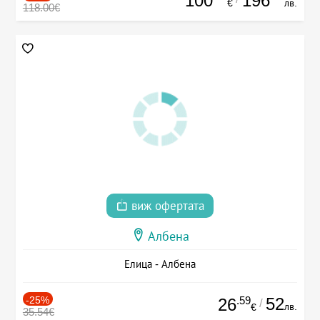
100
196
€
лв.
118.00€
виж офертата
Албена
Елица - Албена
-25%
.59
52
26
/
лв.
€
35.54€