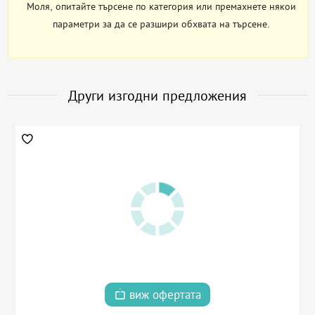
Моля, опитайте търсене по категория или премахнете някои
параметри за да се разшири обхвата на търсене.
Други изгодни предложения
виж офертата