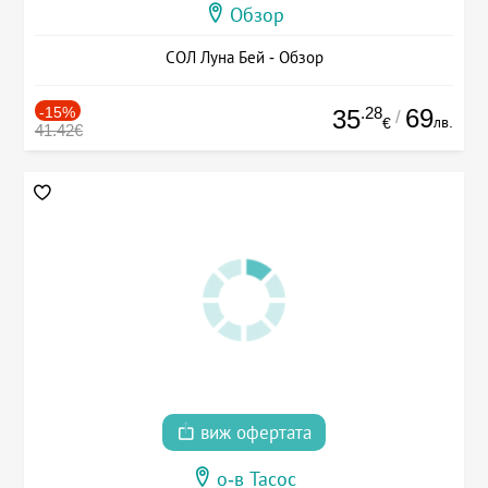
Обзор
СОЛ Луна Бей - Обзор
-15%
.28
69
35
/
лв.
€
41.42€
виж офертата
о-в Тасос