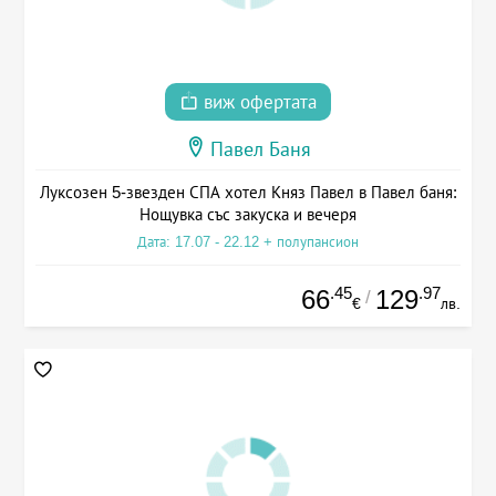
виж офертата
Павел Баня
Луксозен 5-звезден СПА хотел Княз Павел в Павел баня:
Нощувка със закуска и вечеря
Дата: 17.07 - 22.12 + полупансион
.45
.97
66
129
/
€
лв.