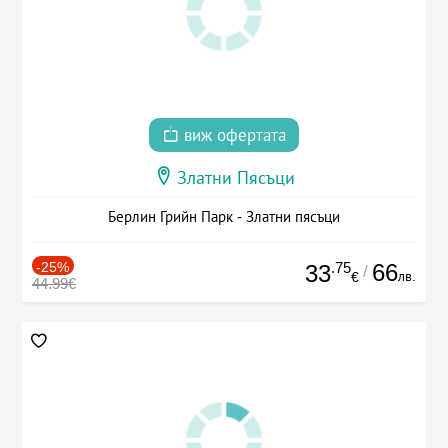
виж офертата
Златни Пясъци
Берлин Грийн Парк - Златни пясъци
-25%
.75
66
33
/
лв.
€
44.99€