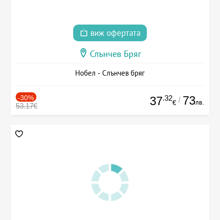
виж офертата
Слънчев Бряг
Нобел - Слънчев бряг
-30%
.32
73
37
/
лв.
€
53.17€