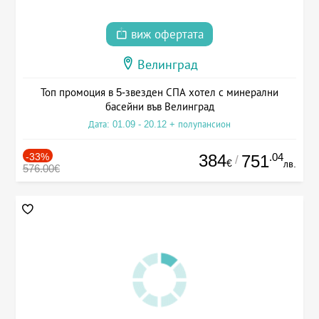
виж офертата
Велинград
Топ промоция в 5-звезден СПА хотел с минерални
басейни във Велинград
Дата: 01.09 - 20.12 + полупансион
-33%
384
.04
751
/
€
лв.
576.00€