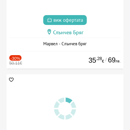
виж офертата
Слънчев Бряг
Марвел - Слънчев бряг
-30%
.28
69
35
/
лв.
€
50.11€