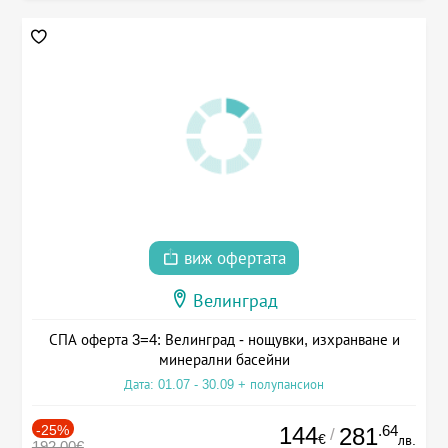
виж офертата
Велинград
СПА оферта 3=4: Велинград - нощувки, изхранване и
минерални басейни
Дата: 01.07 - 30.09 + полупансион
-25%
144
.64
281
/
€
лв.
192.00€