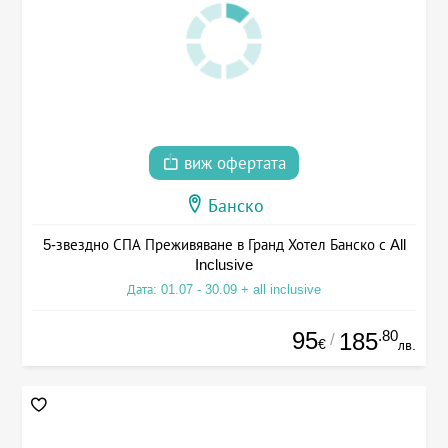
виж офертата
Банско
5-звездно СПА Преживяване в Гранд Хотел Банско с All
Inclusive
Дата: 01.07 - 30.09 + all inclusive
95
.80
185
/
€
лв.