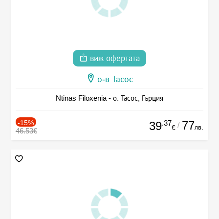
виж офертата
о-в Тасос
Ntinas Filoxenia - о. Тасос, Гърция
-15%
.37
77
39
/
лв.
€
46.53€