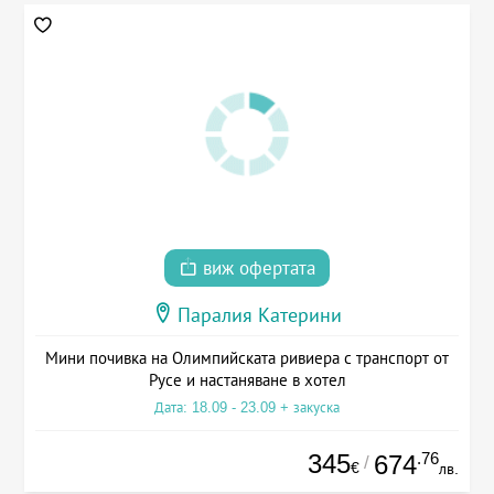
виж офертата
Паралия Катерини
Мини почивка на Олимпийската ривиера с транспорт от
Русе и настаняване в хотел
Дата: 18.09 - 23.09 + закуска
345
.76
674
/
€
лв.