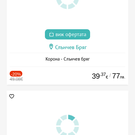
виж офертата
Слънчев Бряг
Корона - Слънчев бряг
-20%
.37
77
39
/
лв.
€
49.08€