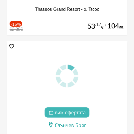
Thassos Grand Resort - о. Тасос
-15%
.17
104
53
/
лв.
€
62.38€
виж офертата
Слънчев Бряг