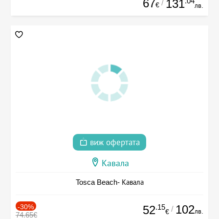
67
.04
131
/
€
лв.
виж офертата
Кавала
Tosca Beach- Кавала
-30%
.15
102
52
/
лв.
€
74.65€