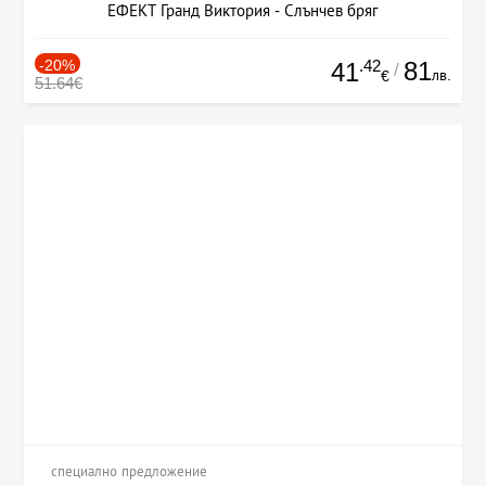
ЕФЕКТ Гранд Виктория - Слънчев бряг
-20%
.42
81
41
/
лв.
€
51.64€
специално предложение