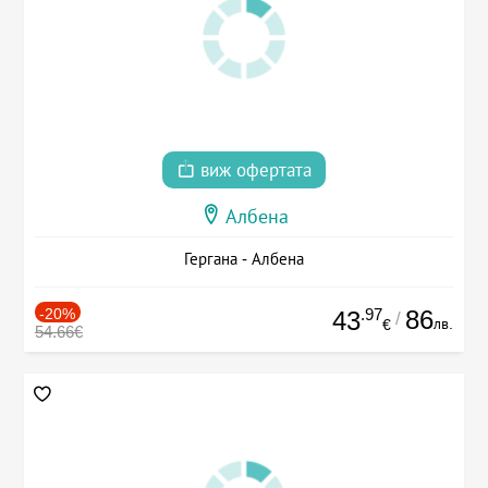
виж офертата
Албена
Гергана - Албена
-20%
.97
86
43
/
лв.
€
54.66€