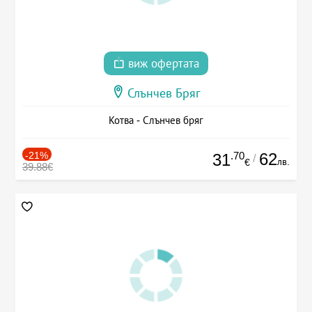
виж офертата
Слънчев Бряг
Котва - Слънчев бряг
-21%
.70
62
31
/
лв.
€
39.88€