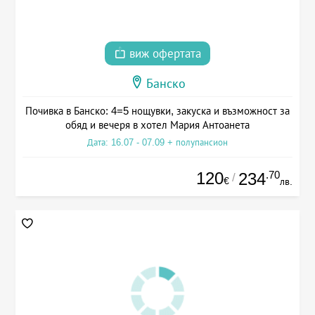
виж офертата
Банско
Почивка в Банско: 4=5 нощувки, закуска и възможност за
обяд и вечеря в хотел Мария Антоанета
Дата: 16.07 - 07.09 + полупансион
120
.70
234
/
€
лв.