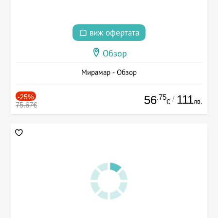
виж офертата
Обзор
Мирамар - Обзор
-25%
.75
111
56
/
лв.
€
75.67€