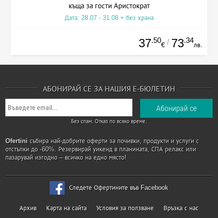
къща за гости Аристократ
Дата: 28.07 - 31.08 + без храна
.50
.34
37
73
/
€
лв.
АБОНИРАЙ СЕ ЗА НАШИЯ Е-БЮЛЕТИН
Без спам. Отказ по всяко време.
Ofertini
събира най-добрите оферти за почивки, продукти и услуги с
отстъпки до -60%. Резервирай уикенд в планината, СПА релакс или
пазарувай изгодно – всичко на едно място!
Следете Офертините във Facebook
Архив
Карта на сайта
Условия за ползване
Връзка с нас