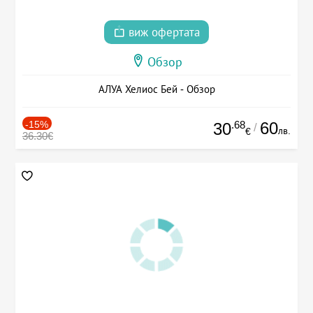
виж офертата
Обзор
АЛУА Хелиос Бей - Обзор
-15%
.68
60
30
/
лв.
€
36.30€