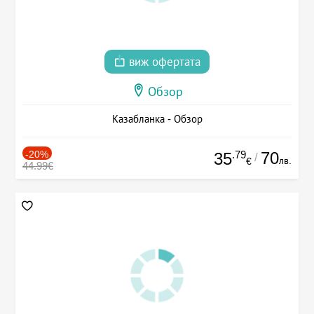
виж офертата
Обзор
Казабланка - Обзор
-20%
.79
70
35
/
лв.
€
44.99€