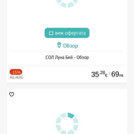
виж офертата
Обзор
СОЛ Луна Бей - Обзор
-15%
.28
69
35
/
лв.
€
41.42€