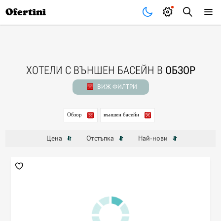
Почивки
Стоки
В града
Всички оферти
Ofertini
ХОТЕЛИ С ВЪНШЕН БАСЕЙН В
ОБЗОР
ВИЖ ФИЛТРИ
Обзор
външен басейн
Цена
Отстъпка
Най-нови