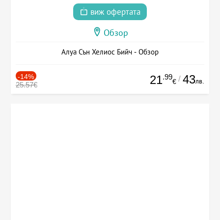
виж офертата
Обзор
Алуа Сън Хелиос Бийч - Обзор
-14%
.99
43
21
/
лв.
€
25.57€