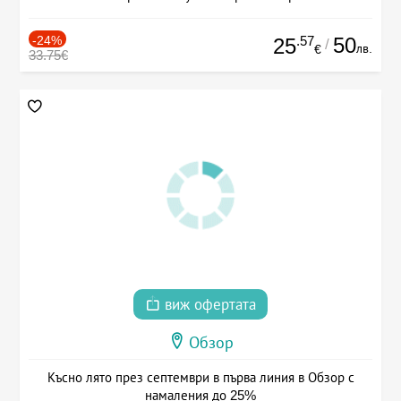
-24%
.57
50
25
/
лв.
€
33.75€
виж офертата
Обзор
Късно лято през септември в първа линия в Обзор с
намаления до 25%