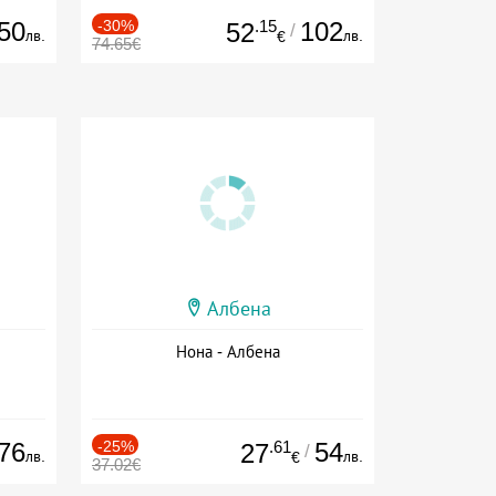
50
-30%
.15
102
52
/
лв.
лв.
€
74.65€
Албена
Нона - Албена
76
-25%
.61
54
27
/
лв.
лв.
€
37.02€