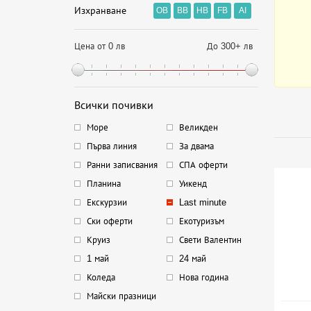
Изхранване
OB
BB
HB
FB
AI
Цена от 0 лв
До 300+ лв
Всички почивки
Море
Великден
Първа линия
За двама
Ранни записвания
СПА оферти
Планина
Уикенд
Екскурзии
Last minute
Ски оферти
Екотуризъм
Круиз
Свети Валентин
1 май
24 май
Коледа
Нова година
Майски празници