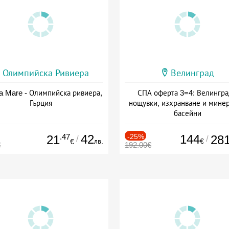
Олимпийска Ривиера
Велинград
a Mare - Олимпийска ривиера,
СПА оферта 3=4: Велингра
Гърция
нощувки, изхранване и мине
басейни
Дата: 01.07 - 30.09 + полупан
.47
42
-25%
144
21
28
/
/
лв.
€
€
€
192.00€