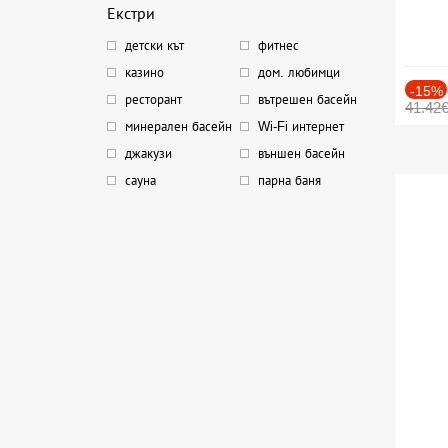
Екстри
детски кът
фитнес
казино
дом. любимци
-15%
ресторант
вътрешен басейн
41.42
минерален басейн
Wi-Fi интернет
джакузи
външен басейн
сауна
парна баня