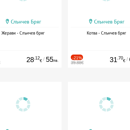
Слънчев Бряг
Слънчев Бряг
Жерави - Слънчев бряг
Котва - Слънчев бряг
.12
55
-21%
.70
28
31
/
/
лв.
€
€
€
39.88€