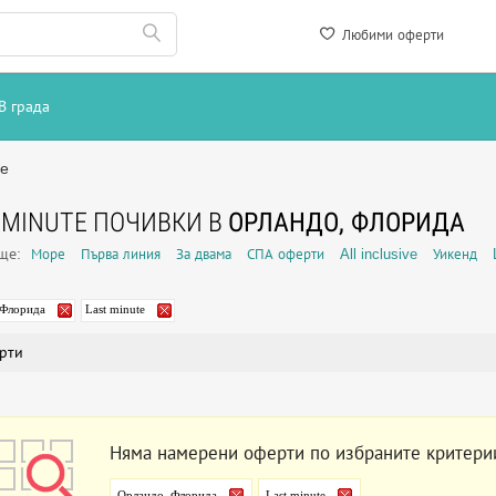
Любими оферти
В града
te
 MINUTE ПОЧИВКИ В
ОРЛАНДО, ФЛОРИДА
още:
Море
Първа линия
За двама
СПА оферти
All inclusive
Уикенд
 Флорида
Last minute
рти
Няма намерени оферти по избраните критери
Орландо, Флорида
Last minute