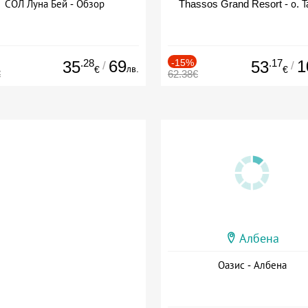
СОЛ Луна Бей - Обзор
Thassos Grand Resort - о. Т
.28
69
-15%
.17
1
35
53
/
/
лв.
€
€
€
62.38€
Албена
Оазис - Албена