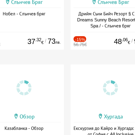
Слънчев Бряг
Слънчев Бряг
Нобел - Слънчев бряг
Дрийм Съни Бийч Резорт § С
Dreams Sunny Beach Resort
Spa / - Слънчев бряг
.32
73
-15%
.06
37
48
/
/
лв.
€
€
€
56.75€
Обзор
Хургада
Казабланка - Обзор
Екскурзия до Кайро и Хургада:
от София с All Inclusive