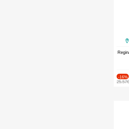
Regin
-16%
25.57