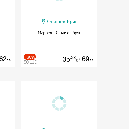
Слънчев Бряг
Марвел - Слънчев бряг
62
-30%
.28
69
35
/
лв.
лв.
€
50.11€