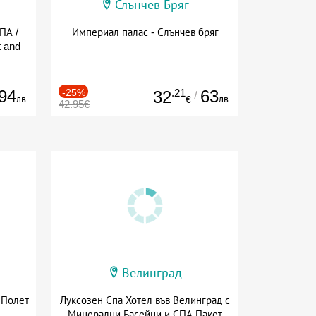
Слънчев Бряг
ПА /
Империал палас - Слънчев бряг
 and
94
-25%
.21
63
32
/
лв.
лв.
€
42.95€
Велинград
 Полет
Луксозен Спа Хотел във Велинград с
Минерални Басейни и СПА Пакет