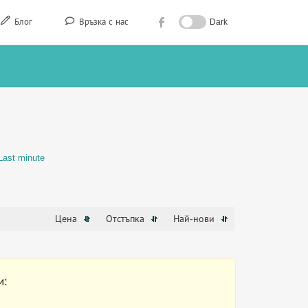
Блог
Връзка с нас
Dark
Last minute
Цена
Отстъпка
Най-нови
и: