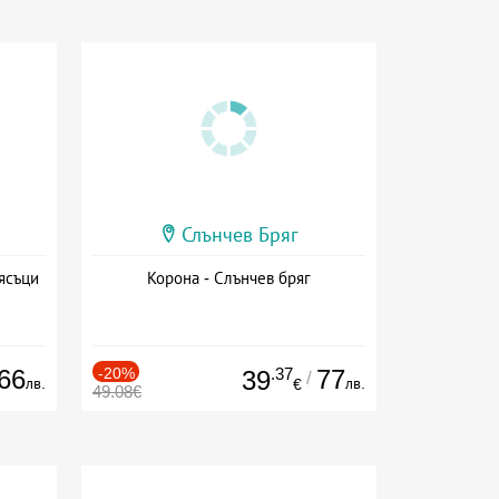
Слънчев Бряг
ясъци
Корона - Слънчев бряг
66
-20%
.37
77
39
/
лв.
лв.
€
49.08€