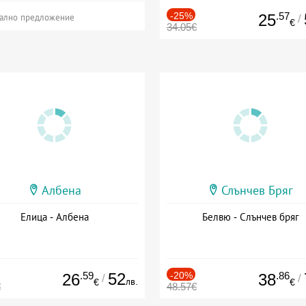
-25%
.57
25
/
ално предложение
€
34.05€
Албена
Слънчев Бряг
Елица - Албена
Белвю - Слънчев бряг
.59
52
-20%
.86
26
38
/
/
лв.
€
€
€
48.57€