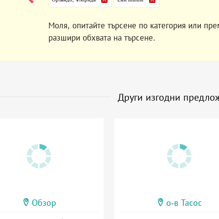
Моля, опитайте търсене по категория или пре
разшири обхвата на търсене.
Други изгодни предло
Обзор
о-в Тасос