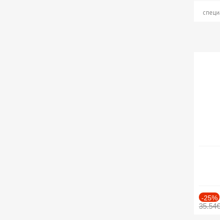
специ
-25%
35.54