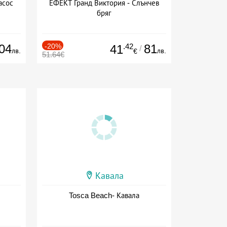
асос
ЕФЕКТ Гранд Виктория - Слънчев
бряг
04
-20%
.42
81
41
/
лв.
лв.
€
51.64€
Кавала
Tosca Beach- Кавала