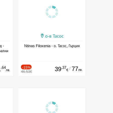
о-в Тасос
д -
Ntinas Filoxenia - о. Тасос, Гърция
рални
сион
.64
-15%
.37
77
1
39
/
лв.
лв.
€
46.53€