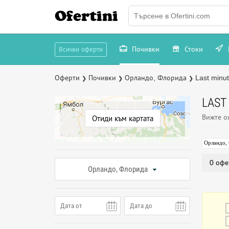
Ofertini
Почивки
Стоки
Всички оферти
Оферти
Почивки
Орландо, Флорида
Last minu
❯
❯
❯
LAST
Вижте 
Отиди към картата
Орландо,
0 офе
Орландо, Флорида