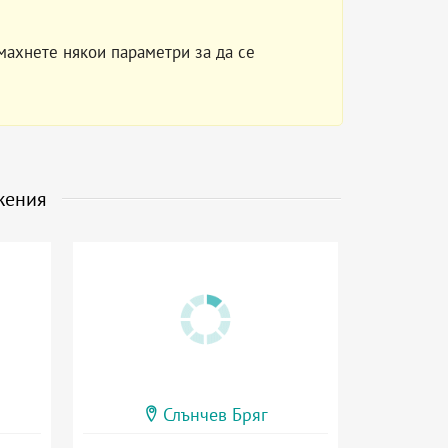
махнете някои параметри за да се
жения
Слънчев Бряг