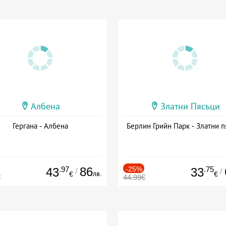
Албена
Златни Пясъци
Гергана - Албена
Берлин Грийн Парк - Златни п
.97
86
-25%
.75
43
33
/
/
лв.
€
€
€
44.99€