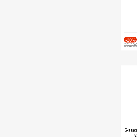
-20%
35.28
5-зве
Х