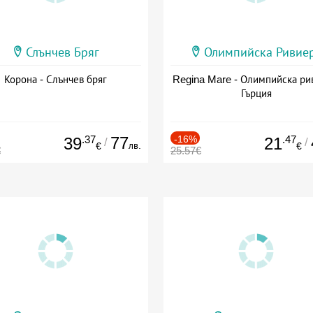
Слънчев Бряг
Олимпийска Ривие
Корона - Слънчев бряг
Regina Mare - Олимпийска ри
Гърция
.37
77
-16%
.47
39
21
/
/
лв.
€
€
€
25.57€