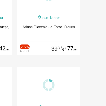
ра
о-в Тасос
виера,
Ntinas Filoxenia - о. Тасос, Гърция
42
-15%
.37
77
39
/
лв.
лв.
€
46.53€