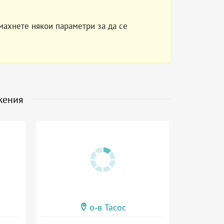
махнете някои параметри за да се
жения
о-в Тасос