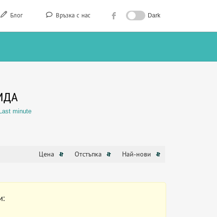
Блог
Връзка с нас
Dark
ИДА
Last minute
Цена
Отстъпка
Най-нови
и: