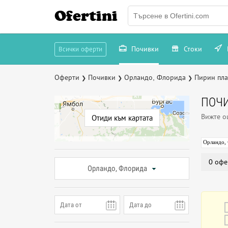
Ofertini
Почивки
Стоки
Всички оферти
Оферти
Почивки
Орландо, Флорида
Пирин пл
❯
❯
❯
ПОЧИ
Вижте 
Отиди към картата
Орландо,
0 офе
Орландо, Флорида