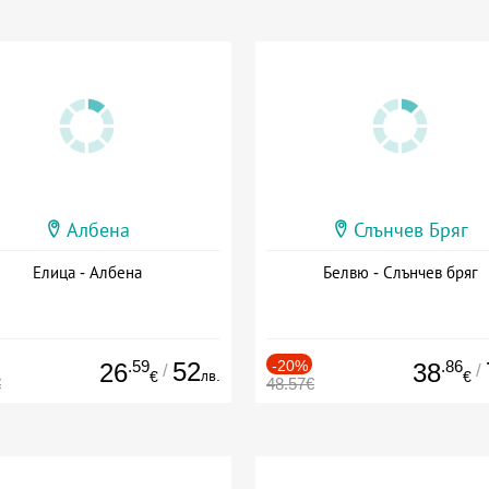
Албена
Слънчев Бряг
Елица - Албена
Белвю - Слънчев бряг
.59
52
-20%
.86
26
38
/
/
лв.
€
€
€
48.57€