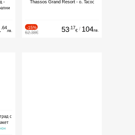
д -
Thassos Grand Resort - о. Тасос
рални
сион
.64
-15%
.17
104
1
53
/
лв.
лв.
€
62.38€
град с
акет
сион