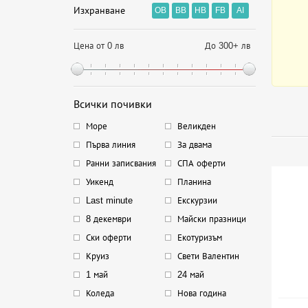
Изхранване
OB
BB
HB
FB
AI
Цена от 0 лв
До 300+ лв
Всички почивки
Море
Великден
Първа линия
За двама
Ранни записвания
СПА оферти
Уикенд
Планина
Last minute
Екскурзии
8 декември
Майски празници
Ски оферти
Екотуризъм
Круиз
Свети Валентин
1 май
24 май
Коледа
Нова година