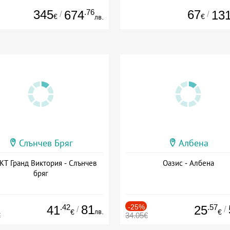
345
.76
67
674
13
/
/
€
€
лв.
Слънчев Бряг
Албена
Т Гранд Виктория - Слънчев
Оазис - Албена
бряг
.42
81
-25%
.57
41
25
/
/
лв.
€
€
€
34.05€