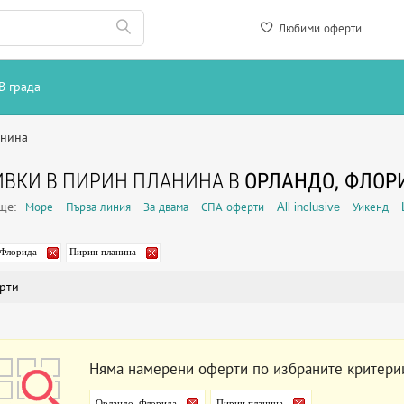
Любими оферти
В града
анина
ВКИ В ПИРИН ПЛАНИНА В
ОРЛАНДО, ФЛОР
още:
Море
Първа линия
За двама
СПА оферти
All inclusive
Уикенд
 Флорида
Пирин планина
рти
Няма намерени оферти по избраните критери
Орландо, Флорида
Пирин планина