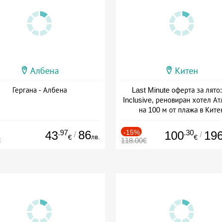
Албена
Китен
Гергана - Албена
Last Minute оферта за лято: 
Inclusive, реновиран хотел А
на 100 м от плажа в Ките
Дата: 01.06 - 29.09 + all inclus
.97
86
-15%
.30
43
100
19
/
/
лв.
€
€
€
118.00€