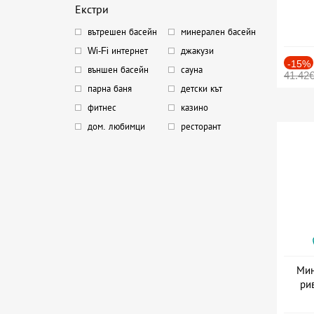
Екстри
вътрешен басейн
минерален басейн
Wi-Fi интернет
джакузи
-15%
външен басейн
сауна
41.42
парна баня
детски кът
фитнес
казино
дом. любимци
ресторант
Мин
ри