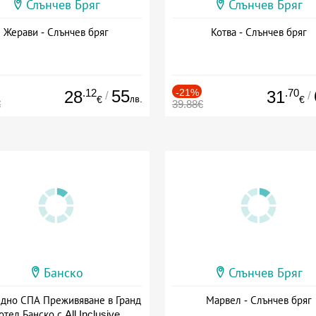
Слънчев Бряг
Слънчев Бряг
Жерави - Слънчев бряг
Котва - Слънчев бряг
.12
55
-21%
.70
28
31
/
/
лв.
€
€
€
39.88€
Банско
Слънчев Бряг
здно СПА Преживяване в Гранд
Марвел - Слънчев бряг
отел Банско с All Inclusive