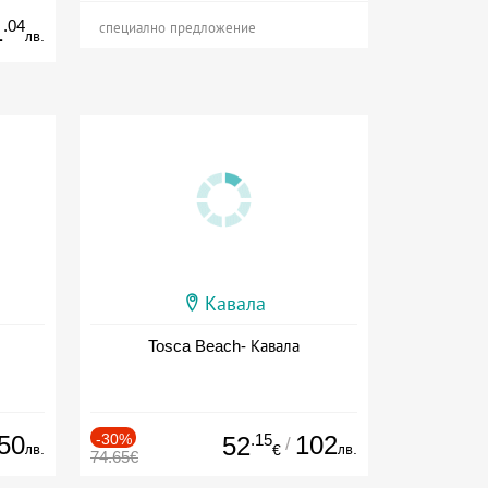
.04
1
специално предложение
лв.
Кавала
Tosca Beach- Кавала
50
-30%
.15
102
52
/
лв.
лв.
€
74.65€