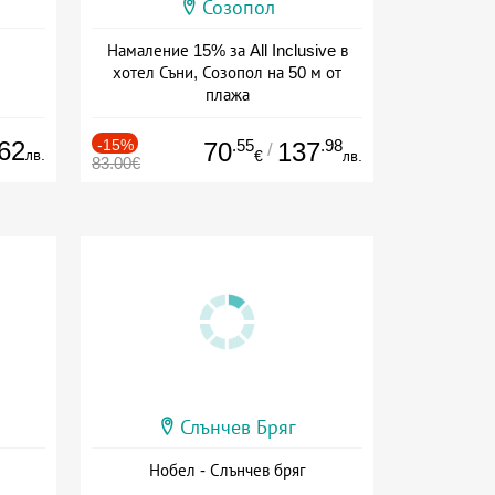
Созопол
Намаление 15% за All Inclusive в
хотел Съни, Созопол на 50 м от
плажа
Дата: 30.07 - 30.09 + all inclusive
62
-15%
.55
.98
70
137
/
лв.
€
лв.
83.00€
Слънчев Бряг
Нобел - Слънчев бряг