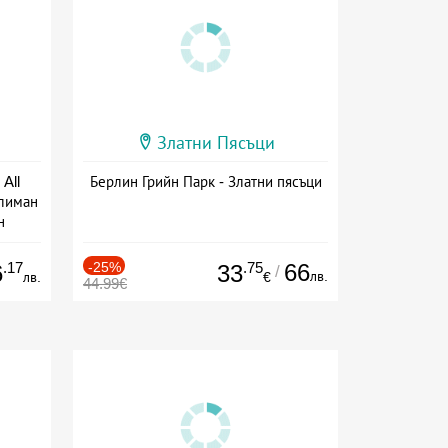
Златни Пясъци
All
Берлин Грийн Парк - Златни пясъци
тлиман
н
ive
.17
-25%
.75
66
6
33
/
лв.
лв.
€
44.99€