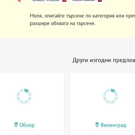
Моля, опитайте търсене по категория или пре
разшири обхвата на търсене.
Други изгодни предло
Обзор
Велинград