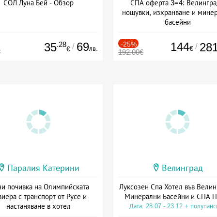
СОЛ Луна Бей - Обзор
СПА оферта 3=4: Велингра
нощувки, изхранване и мине
басейни
Дата: 01.07 - 30.09 + полупан
.28
69
-25%
144
35
28
/
/
лв.
€
€
€
192.00€
Паралия Катерини
Велинград
и почивка на Олимпийската
Луксозен Спа Хотел във Велин
виера с транспорт от Русе и
Минерални Басейни и СПА П
настаняване в хотел
Дата: 28.07 - 23.12 + полупан
Дата: 18.09 - 23.09 + закуска