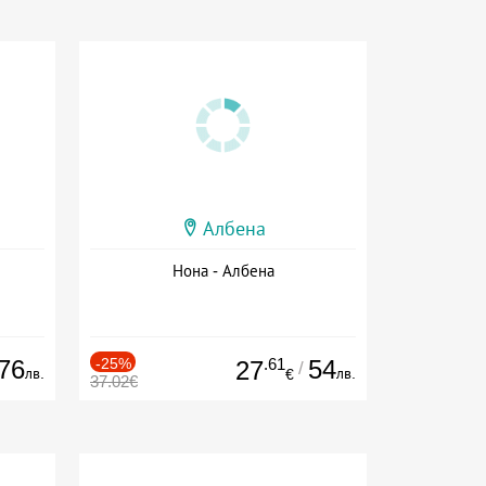
Албена
Нона - Албена
76
-25%
.61
54
27
/
лв.
лв.
€
37.02€