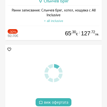
Слънчев Бряг
Ранни записвания: Слънчев бряг, хотел, нощувка с All
Inclusive
+ all inclusive
-30%
.30
.72
65
127
/
€
лв.
92.70€
виж офертата