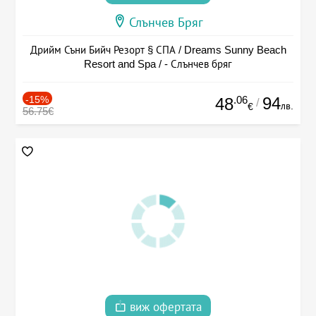
Слънчев Бряг
Дрийм Съни Бийч Резорт § СПА / Dreams Sunny Beach
Resort and Spa / - Слънчев бряг
-15%
.06
94
48
/
лв.
€
56.75€
виж офертата