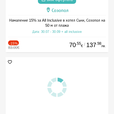
Созопол
Намаление 15% за All Inclusive в хотел Съни, Созопол на
50 м от плажа
Дата: 30.07 - 30.09 + all inclusive
-15%
.55
.98
70
137
/
€
лв.
83.00€