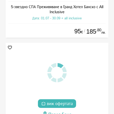
5-звездно СПА Преживяване в Гранд Хотел Банско с All
Inclusive
Дата: 01.07 - 30.09 + all inclusive
95
.80
185
/
€
лв.
виж офертата