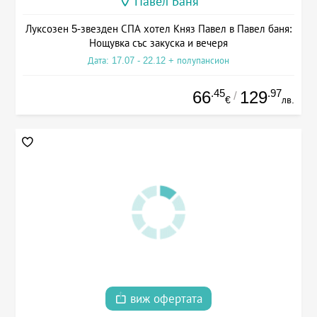
Павел Баня
Луксозен 5-звезден СПА хотел Княз Павел в Павел баня:
Нощувка със закуска и вечеря
Дата: 17.07 - 22.12 + полупансион
.45
.97
66
129
/
€
лв.
виж офертата