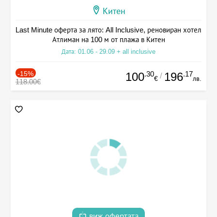
Китен
Last Minute оферта за лято: All Inclusive, реновиран хотел
Атлиман на 100 м от плажа в Китен
Дата: 01.06 - 29.09 + all inclusive
-15%
.30
.17
100
196
/
€
лв.
118.00€
виж офертата