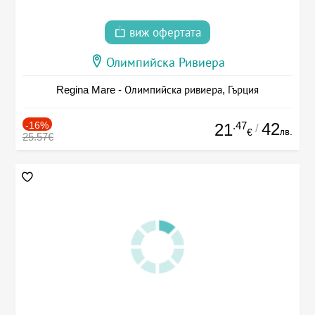
виж офертата
Олимпийска Ривиера
Regina Mare - Олимпийска ривиера, Гърция
-16%
.47
42
21
/
лв.
€
25.57€