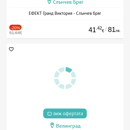
Слънчев Бряг
ЕФЕКТ Гранд Виктория - Слънчев бряг
-20%
.42
81
41
/
лв.
€
51.64€
виж офертата
Велинград