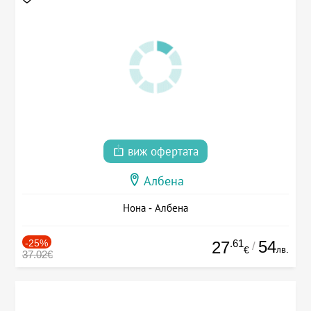
виж офертата
Албена
Нона - Албена
-25%
.61
54
27
/
лв.
€
37.02€