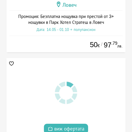
Ловеч
Промоция: Безплатна нощувка при престой от 3+
нощувки в Парк Хотел Стратеш в Ловеч
Дата: 14.05 - 01.10 + полупансион
50
.79
97
/
€
лв.
виж офертата