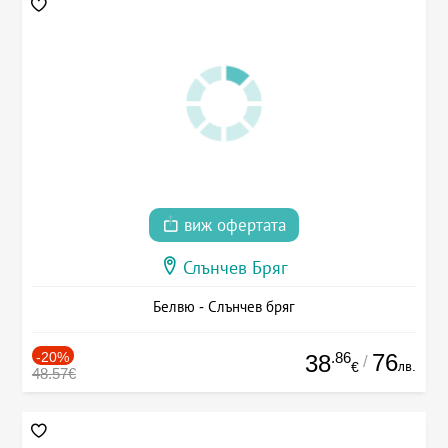
виж офертата
Слънчев Бряг
Белвю - Слънчев бряг
-20%
.86
76
38
/
лв.
€
48.57€