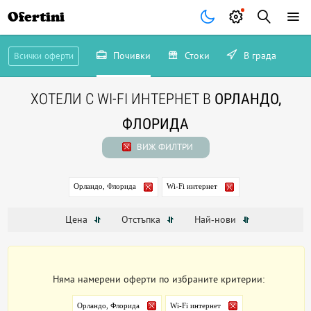
Ofertini
Почивки
Стоки
В града
Всички оферти
ХОТЕЛИ С WI-FI ИНТЕРНЕТ В
ОРЛАНДО,
ФЛОРИДА
ВИЖ ФИЛТРИ
Орландо, Флорида
Wi-Fi интернет
Цена
Отстъпка
Най-нови
Няма намерени оферти по избраните критерии:
Орландо, Флорида
Wi-Fi интернет