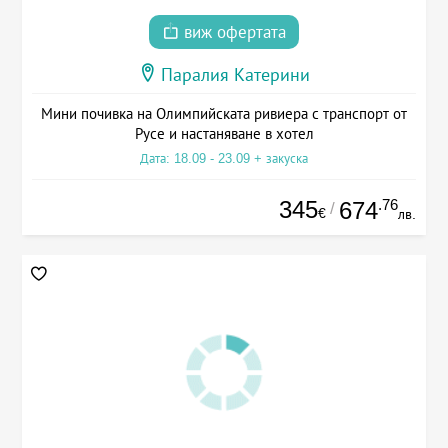
виж офертата
Паралия Катерини
Мини почивка на Олимпийската ривиера с транспорт от
Русе и настаняване в хотел
Дата: 18.09 - 23.09 + закуска
345
.76
674
/
€
лв.