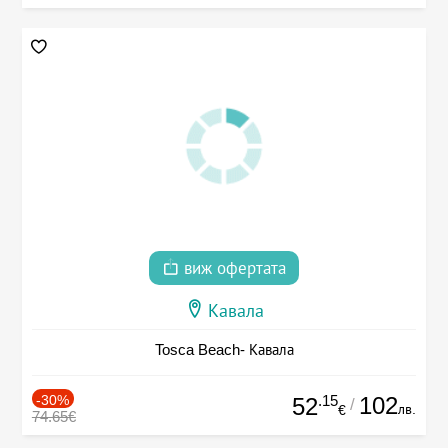
виж офертата
Кавала
Tosca Beach- Кавала
-30%
.15
102
52
/
лв.
€
74.65€