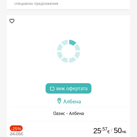
специално предложение
виж офертата
Албена
Оазис - Албена
-25%
.57
50
25
/
лв.
€
34.05€