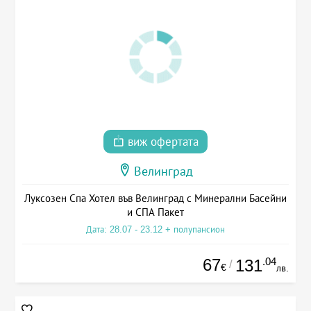
виж офертата
Велинград
Луксозен Спа Хотел във Велинград с Минерални Басейни
и СПА Пакет
Дата: 28.07 - 23.12 + полупансион
67
.04
131
/
€
лв.