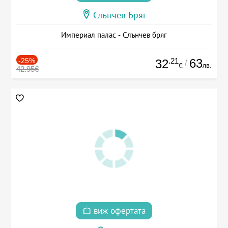
Слънчев Бряг
Империал палас - Слънчев бряг
-25%
.21
63
32
/
лв.
€
42.95€
виж офертата