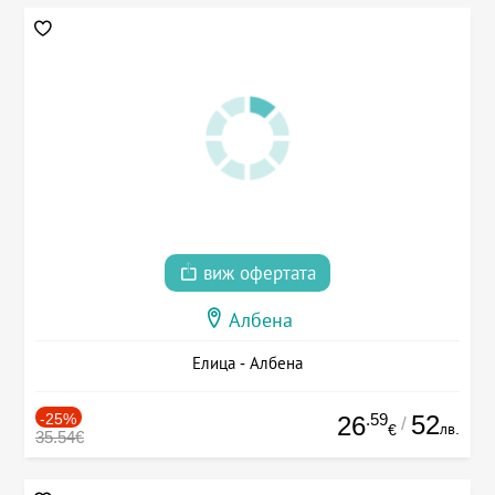
виж офертата
Албена
Елица - Албена
-25%
.59
52
26
/
лв.
€
35.54€