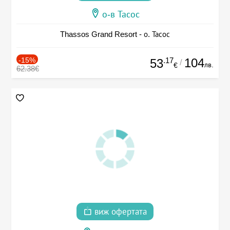
о-в Тасос
Thassos Grand Resort - о. Тасос
-15%
.17
104
53
/
лв.
€
62.38€
виж офертата