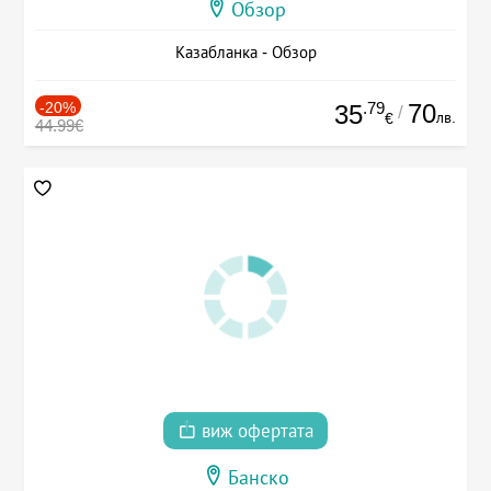
Обзор
Казабланка - Обзор
-20%
.79
70
35
/
лв.
€
44.99€
виж офертата
Банско