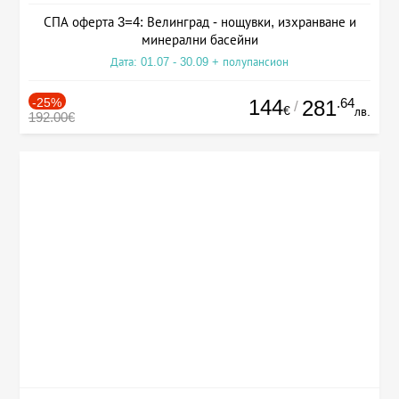
СПА оферта 3=4: Велинград - нощувки, изхранване и
минерални басейни
Дата: 01.07 - 30.09 + полупансион
-25%
144
.64
281
/
€
лв.
192.00€