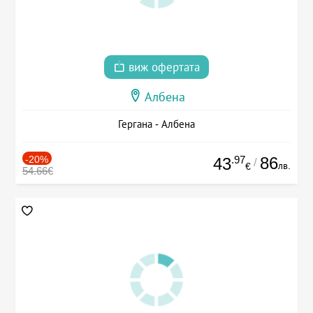
виж офертата
Албена
Гергана - Албена
-20%
.97
86
43
/
лв.
€
54.66€