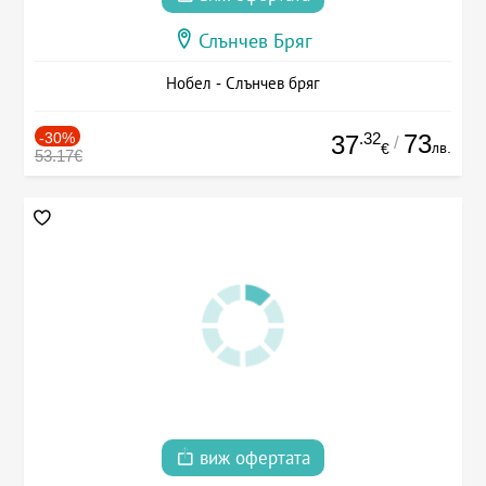
Слънчев Бряг
Нобел - Слънчев бряг
-30%
.32
73
37
/
лв.
€
53.17€
виж офертата