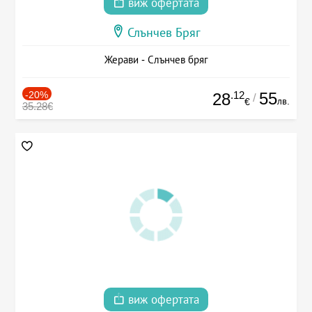
виж офертата
Слънчев Бряг
Жерави - Слънчев бряг
-20%
.12
55
28
/
лв.
€
35.28€
виж офертата