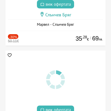
виж офертата
Слънчев Бряг
Марвел - Слънчев бряг
-30%
.28
69
35
/
лв.
€
50.11€
виж офертата