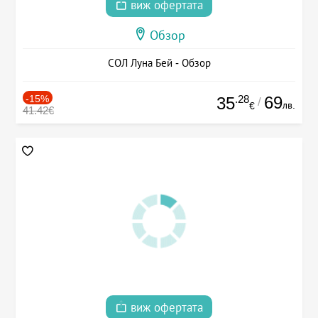
виж офертата
Обзор
СОЛ Луна Бей - Обзор
-15%
.28
69
35
/
лв.
€
41.42€
виж офертата