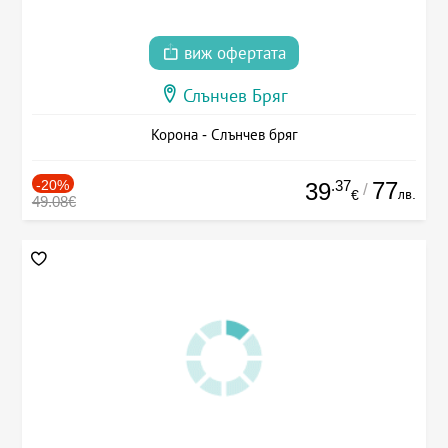
виж офертата
Слънчев Бряг
Корона - Слънчев бряг
-20%
.37
77
39
/
лв.
€
49.08€