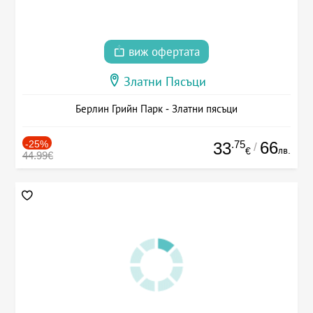
виж офертата
Златни Пясъци
Берлин Грийн Парк - Златни пясъци
-25%
.75
66
33
/
лв.
€
44.99€