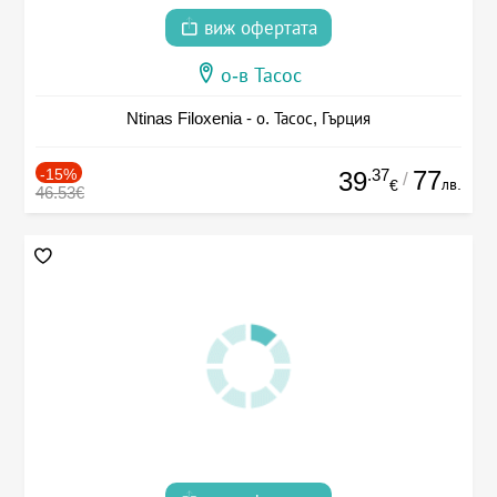
виж офертата
о-в Тасос
Ntinas Filoxenia - о. Тасос, Гърция
-15%
.37
77
39
/
лв.
€
46.53€