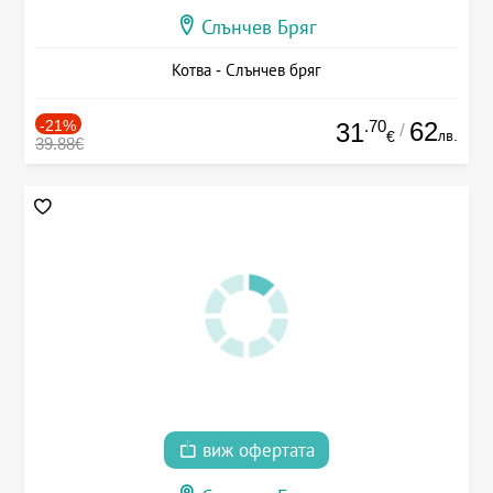
Слънчев Бряг
Котва - Слънчев бряг
-21%
.70
62
31
/
лв.
€
39.88€
виж офертата