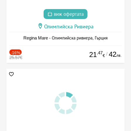
виж офертата
Олимпийска Ривиера
Regina Mare - Олимпийска ривиера, Гърция
-16%
.47
42
21
/
лв.
€
25.57€