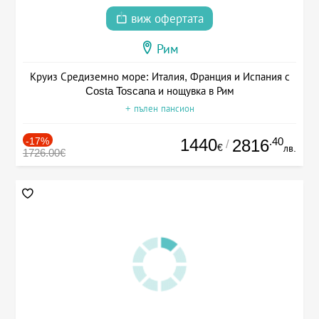
виж офертата
Рим
Круиз Средиземно море: Италия, Франция и Испания с
Costa Toscana и нощувка в Рим
+ пълен пансион
-17%
1440
.40
2816
/
€
лв.
1726.00€