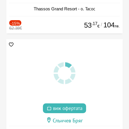
Thassos Grand Resort - о. Тасос
-15%
.17
104
53
/
лв.
€
62.38€
виж офертата
Слънчев Бряг