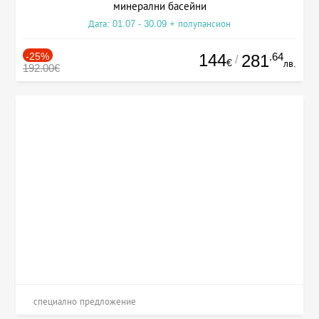
минерални басейни
Дата: 01.07 - 30.09 + полупансион
-25%
144
.64
281
/
€
лв.
192.00€
специално предложение