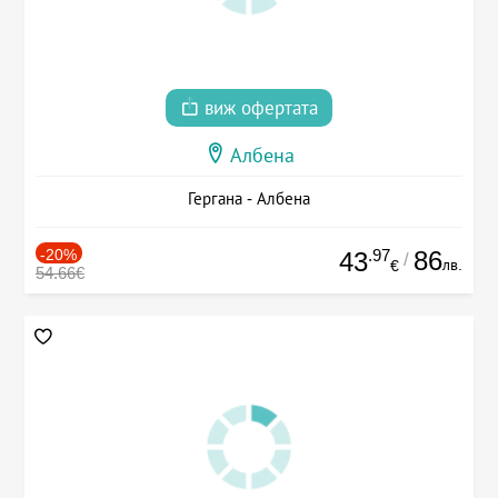
виж офертата
Албена
Гергана - Албена
-20%
.97
86
43
/
лв.
€
54.66€