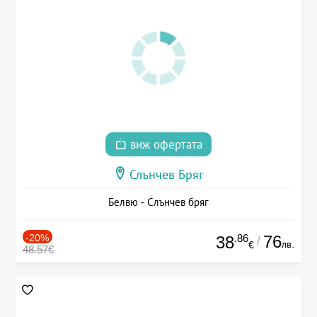
виж офертата
Слънчев Бряг
Белвю - Слънчев бряг
-20%
.86
76
38
/
лв.
€
48.57€