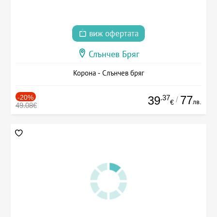
виж офертата
Слънчев Бряг
Корона - Слънчев бряг
-20%
.37
77
39
/
лв.
€
49.08€