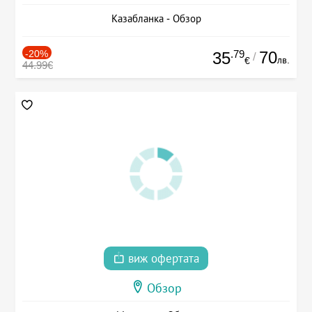
Казабланка - Обзор
-20%
.79
70
35
/
лв.
€
44.99€
виж офертата
Обзор