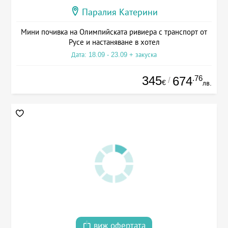
Паралия Катерини
Мини почивка на Олимпийската ривиера с транспорт от
Русе и настаняване в хотел
Дата: 18.09 - 23.09 + закуска
345
.76
674
/
€
лв.
виж офертата