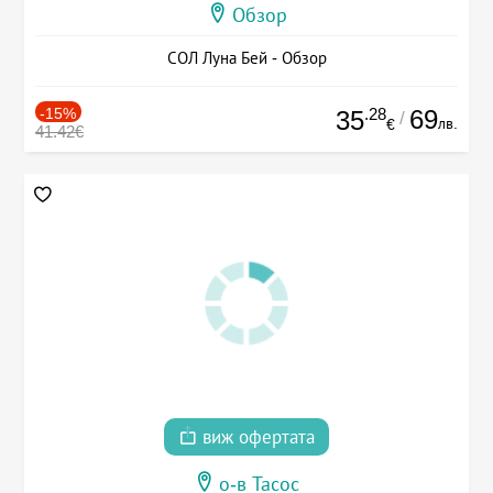
Обзор
СОЛ Луна Бей - Обзор
-15%
.28
69
35
/
лв.
€
41.42€
виж офертата
о-в Тасос