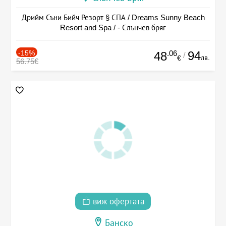
Дрийм Съни Бийч Резорт § СПА / Dreams Sunny Beach
Resort and Spa / - Слънчев бряг
-15%
.06
94
48
/
лв.
€
56.75€
виж офертата
Банско