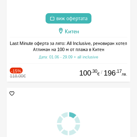
виж офертата
Китен
Last Minute оферта за лято: All Inclusive, реновиран хотел
Атлиман на 100 м от плажа в Китен
Дата: 01.06 - 29.09 + all inclusive
-15%
.30
.17
100
196
/
€
лв.
118.00€