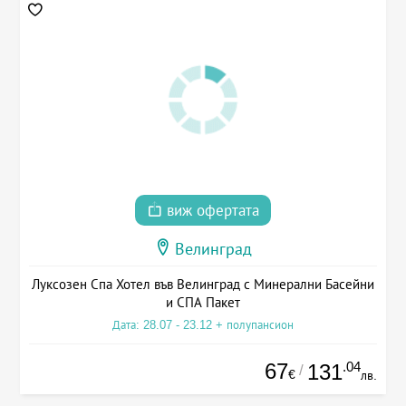
виж офертата
Велинград
Луксозен Спа Хотел във Велинград с Минерални Басейни
и СПА Пакет
Дата: 28.07 - 23.12 + полупансион
67
.04
131
/
€
лв.