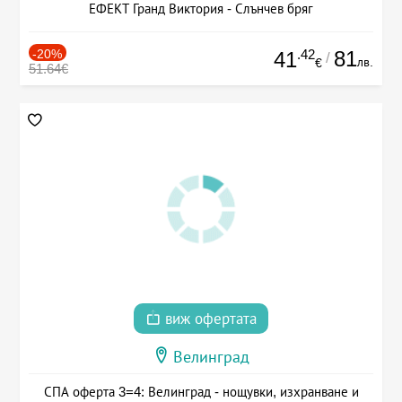
ЕФЕКТ Гранд Виктория - Слънчев бряг
-20%
.42
81
41
/
лв.
€
51.64€
виж офертата
Велинград
СПА оферта 3=4: Велинград - нощувки, изхранване и