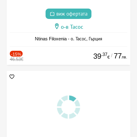
виж офертата
о-в Тасос
Ntinas Filoxenia - о. Тасос, Гърция
-15%
.37
77
39
/
лв.
€
46.53€