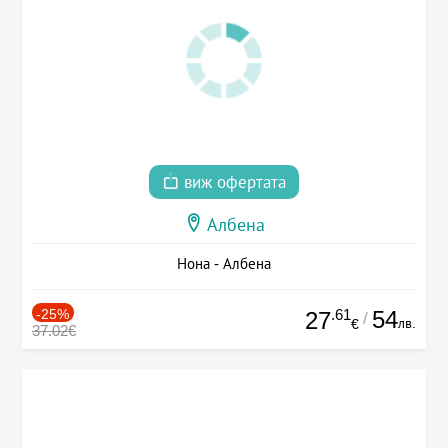
виж офертата
Албена
Нона - Албена
-25%
.61
54
27
/
лв.
€
37.02€