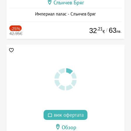
Слънчев Бряг
Империал палас - Слънчев бряг
-25%
.21
63
32
/
лв.
€
42.95€
виж офертата
Обзор