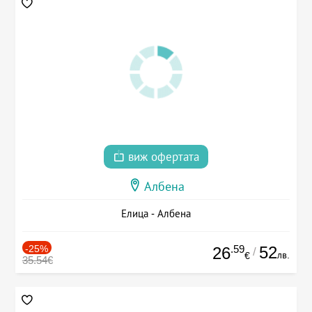
виж офертата
Албена
Елица - Албена
-25%
.59
52
26
/
лв.
€
35.54€