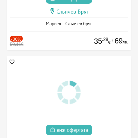
Слънчев Бряг
Марвел - Слънчев бряг
-30%
.28
69
35
/
лв.
€
50.11€
виж офертата