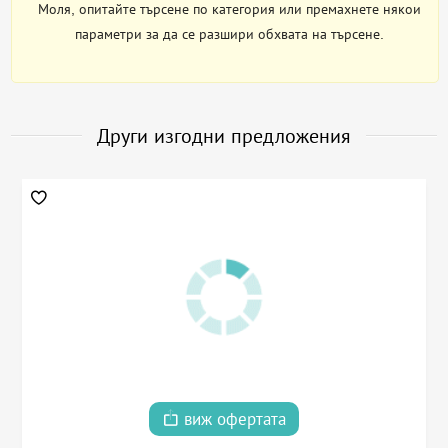
Моля, опитайте търсене по категория или премахнете някои
параметри за да се разшири обхвата на търсене.
Други изгодни предложения
виж офертата