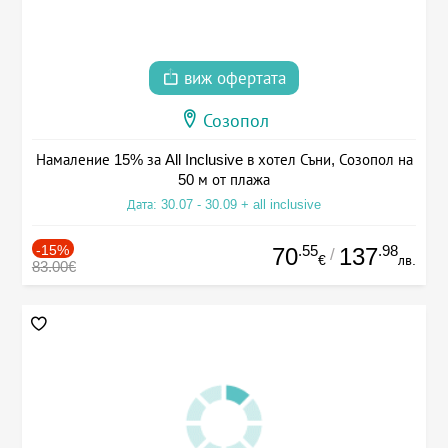
виж офертата
Созопол
Намаление 15% за All Inclusive в хотел Съни, Созопол на
50 м от плажа
Дата: 30.07 - 30.09 + all inclusive
-15%
.55
.98
70
137
/
€
лв.
83.00€