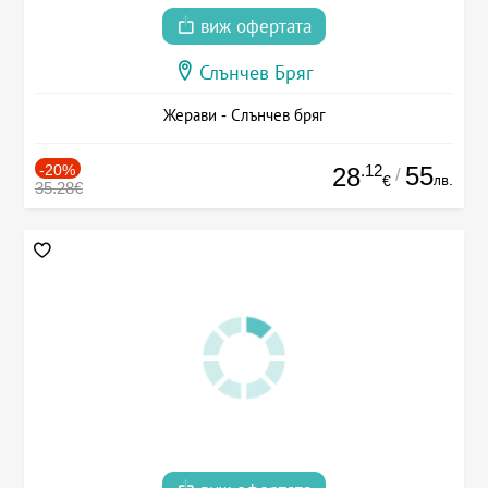
виж офертата
Слънчев Бряг
Жерави - Слънчев бряг
-20%
.12
55
28
/
лв.
€
35.28€