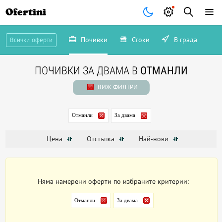
Ofertini
Почивки
Стоки
В града
Всички оферти
ПОЧИВКИ ЗА ДВАМА В
ОТМАНЛИ
ВИЖ ФИЛТРИ
Отманли
За двама
Цена
Отстъпка
Най-нови
Няма намерени оферти по избраните критерии:
Отманли
За двама