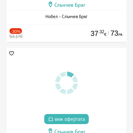
Слънчев Бряг
Нобел - Слънчев бряг
-30%
.32
73
37
/
лв.
€
53.17€
виж офертата
Слънчев Бряг