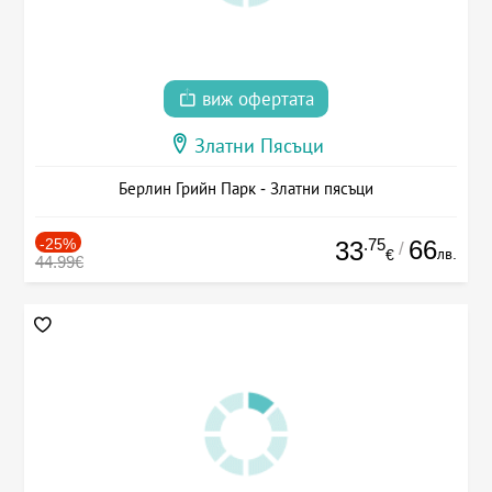
виж офертата
Златни Пясъци
Берлин Грийн Парк - Златни пясъци
-25%
.75
66
33
/
лв.
€
44.99€