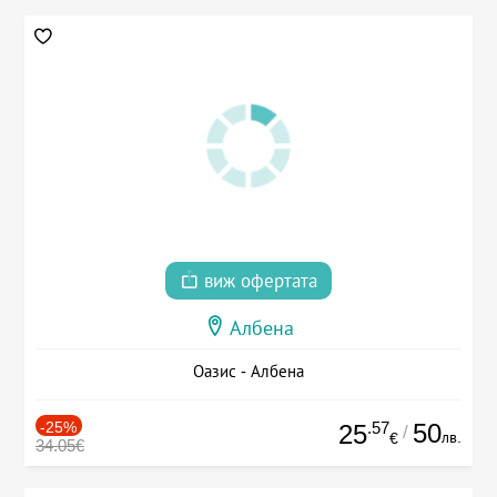
виж офертата
Албена
Оазис - Албена
-25%
.57
50
25
/
лв.
€
34.05€