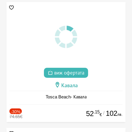
виж офертата
Кавала
Tosca Beach- Кавала
-30%
.15
102
52
/
лв.
€
74.65€