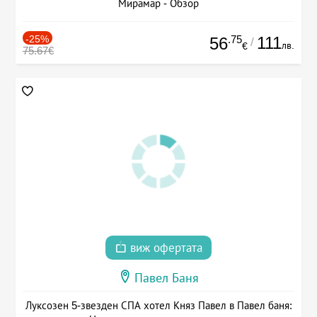
Мирамар - Обзор
-25%
.75
111
56
/
лв.
€
75.67€
виж офертата
Павел Баня
Луксозен 5-звезден СПА хотел Княз Павел в Павел баня: