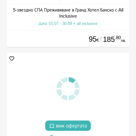
5-звездно СПА Преживяване в Гранд Хотел Банско с All
Inclusive
Дата: 01.07 - 30.09 + all inclusive
95
.80
185
/
€
лв.
виж офертата