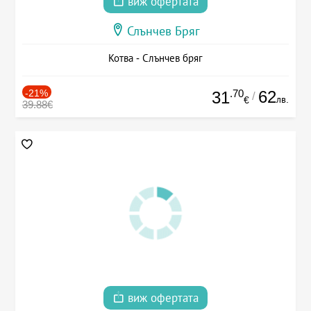
виж офертата
Слънчев Бряг
Котва - Слънчев бряг
-21%
.70
62
31
/
лв.
€
39.88€
виж офертата