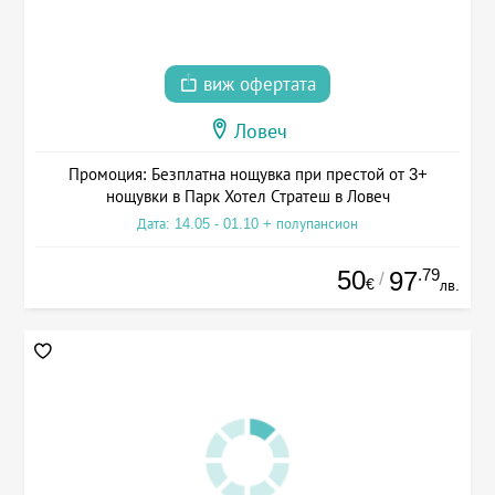
виж офертата
Ловеч
Промоция: Безплатна нощувка при престой от 3+
нощувки в Парк Хотел Стратеш в Ловеч
Дата: 14.05 - 01.10 + полупансион
50
.79
97
/
€
лв.