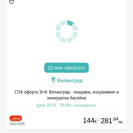
виж офертата
Велинград
СПА оферта 3=4: Велинград - нощувки, изхранване и
минерални басейни
Дата: 01.07 - 30.09 + полупансион
-25%
144
.64
281
/
€
лв.
192.00€