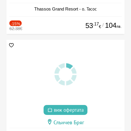
Thassos Grand Resort - о. Тасос
-15%
.17
104
53
/
лв.
€
62.38€
виж офертата
Слънчев Бряг