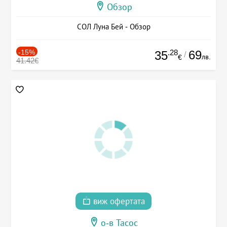
Обзор
СОЛ Луна Бей - Обзор
-15%
.28
69
35
/
лв.
€
41.42€
виж офертата
о-в Тасос