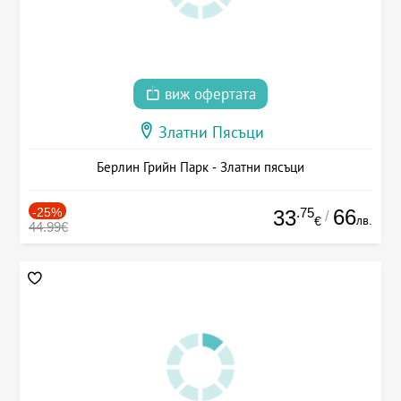
виж офертата
Златни Пясъци
Берлин Грийн Парк - Златни пясъци
-25%
.75
66
33
/
лв.
€
44.99€