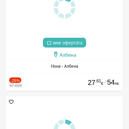
виж офертата
Албена
Нона - Албена
-25%
.61
54
27
/
лв.
€
37.02€