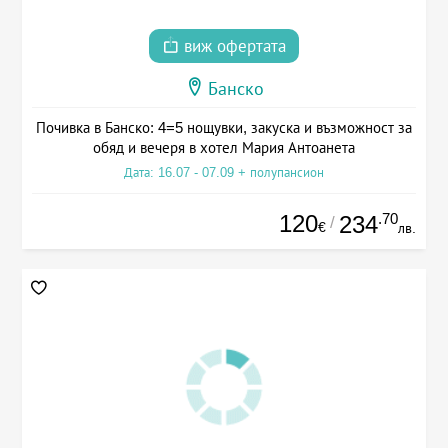
виж офертата
Банско
Почивка в Банско: 4=5 нощувки, закуска и възможност за
обяд и вечеря в хотел Мария Антоанета
Дата: 16.07 - 07.09 + полупансион
120
.70
234
/
€
лв.