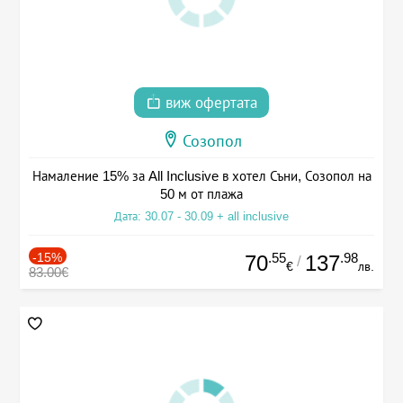
виж офертата
Созопол
Намаление 15% за All Inclusive в хотел Съни, Созопол на
50 м от плажа
Дата: 30.07 - 30.09 + all inclusive
-15%
.55
.98
70
137
/
€
лв.
83.00€