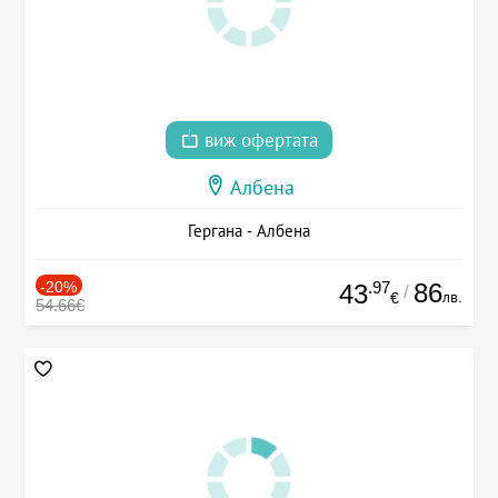
виж офертата
Албена
Гергана - Албена
-20%
.97
86
43
/
лв.
€
54.66€