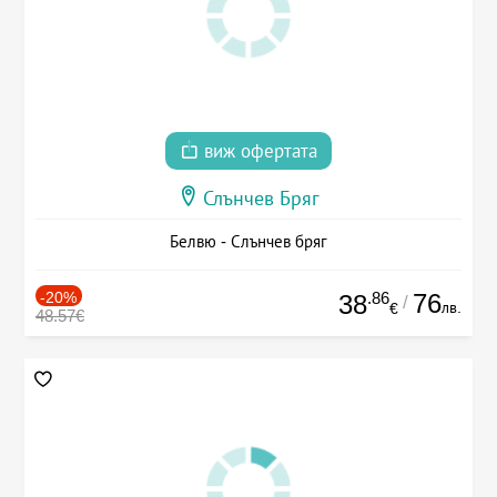
виж офертата
Слънчев Бряг
Белвю - Слънчев бряг
-20%
.86
76
38
/
лв.
€
48.57€