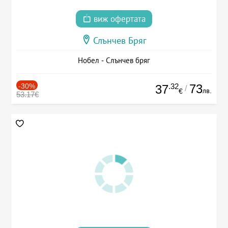
виж офертата
Слънчев Бряг
Нобел - Слънчев бряг
-30%
.32
73
37
/
лв.
€
53.17€