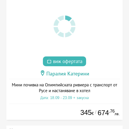
виж офертата
Паралия Катерини
Мини почивка на Олимпийската ривиера с транспорт от
Русе и настаняване в хотел
Дата: 18.09 - 23.09 + закуска
345
.76
674
/
€
лв.