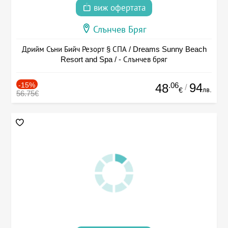
виж офертата
Слънчев Бряг
Дрийм Съни Бийч Резорт § СПА / Dreams Sunny Beach
Resort and Spa / - Слънчев бряг
-15%
.06
94
48
/
лв.
€
56.75€