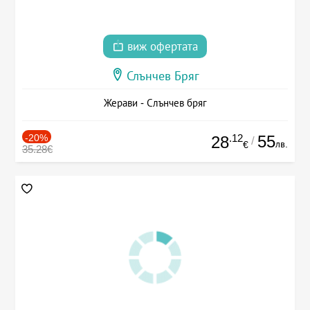
виж офертата
Слънчев Бряг
Жерави - Слънчев бряг
-20%
.12
55
28
/
лв.
€
35.28€