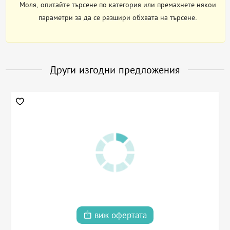
Моля, опитайте търсене по категория или премахнете някои
параметри за да се разшири обхвата на търсене.
Други изгодни предложения
виж офертата