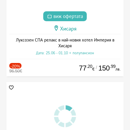
виж офертата
Хисаря
Луксозен СПА релакс в най-новия хотел Империя в
Хисаря
Дата: 25.06 - 01.10 + полупансион
-20%
.20
.99
77
150
/
€
лв.
96.50€