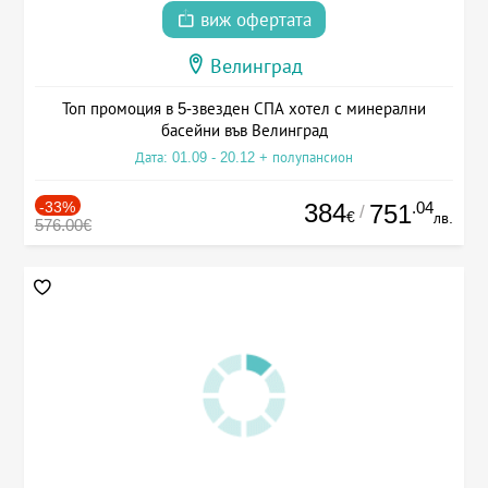
виж офертата
Велинград
Топ промоция в 5-звезден СПА хотел с минерални
басейни във Велинград
Дата: 01.09 - 20.12 + полупансион
-33%
384
.04
751
/
€
лв.
576.00€