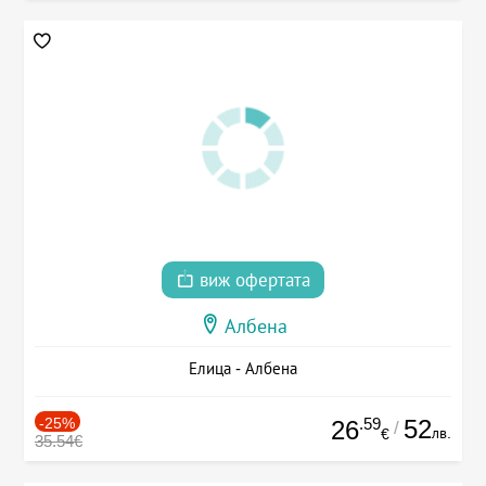
виж офертата
Албена
Елица - Албена
-25%
.59
52
26
/
лв.
€
35.54€