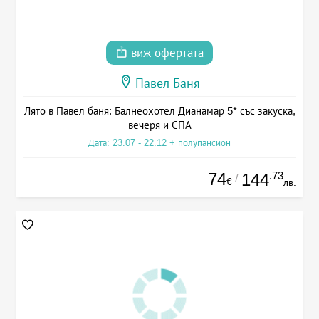
виж офертата
Павел Баня
Лято в Павел баня: Балнеохотел Дианамар 5* със закуска,
вечеря и СПА
Дата: 23.07 - 22.12 + полупансион
74
.73
144
/
€
лв.