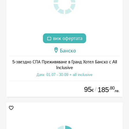
виж офертата
Банско
5-звездно СПА Преживяване в Гранд Хотел Банско с All
Inclusive
Дата: 01.07 - 30.09 + all inclusive
95
.80
185
/
€
лв.