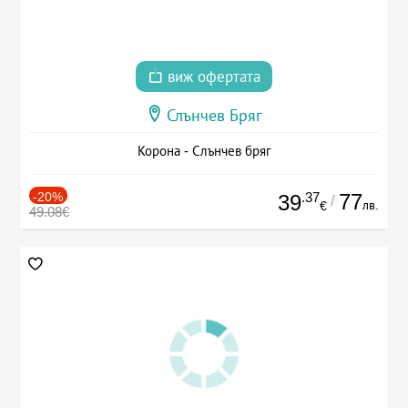
виж офертата
Слънчев Бряг
Корона - Слънчев бряг
-20%
.37
77
39
/
лв.
€
49.08€