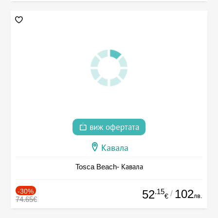
виж офертата
Кавала
Tosca Beach- Кавала
-30%
.15
102
52
/
лв.
€
74.65€