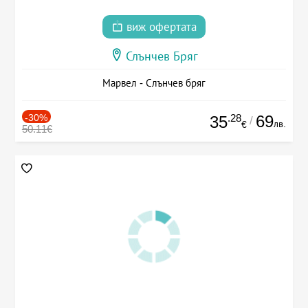
виж офертата
Слънчев Бряг
Марвел - Слънчев бряг
-30%
.28
69
35
/
лв.
€
50.11€