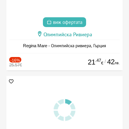
виж офертата
Олимпийска Ривиера
Regina Mare - Олимпийска ривиера, Гърция
-16%
.47
42
21
/
лв.
€
25.57€