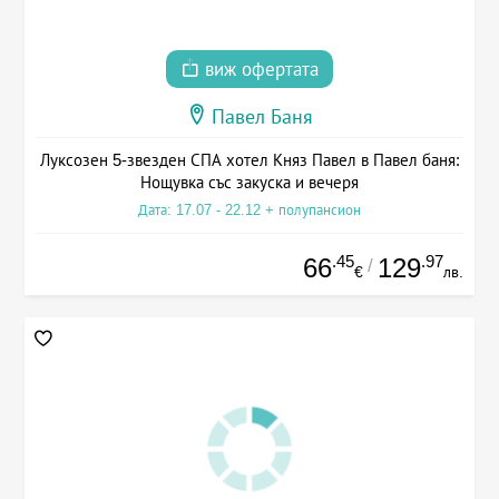
виж офертата
Павел Баня
Луксозен 5-звезден СПА хотел Княз Павел в Павел баня:
Нощувка със закуска и вечеря
Дата: 17.07 - 22.12 + полупансион
.45
.97
66
129
/
€
лв.