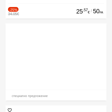
-25%
.57
50
25
/
лв.
€
34.05€
специално предложение