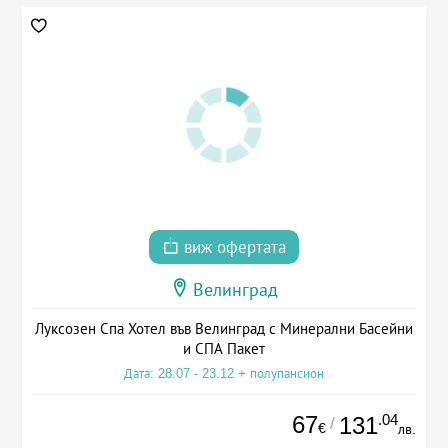
виж офертата
Велинград
Луксозен Спа Хотел във Велинград с Минерални Басейни
и СПА Пакет
Дата: 28.07 - 23.12 + полупансион
67
.04
131
/
€
лв.