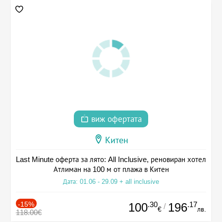
виж офертата
Китен
Last Minute оферта за лято: All Inclusive, реновиран хотел
Атлиман на 100 м от плажа в Китен
Дата: 01.06 - 29.09 + all inclusive
-15%
.30
.17
100
196
/
€
лв.
118.00€