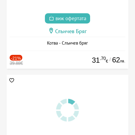
виж офертата
Слънчев Бряг
Котва - Слънчев бряг
-21%
.70
62
31
/
лв.
€
39.88€