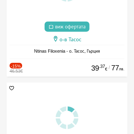
виж офертата
о-в Тасос
Ntinas Filoxenia - о. Тасос, Гърция
-15%
.37
77
39
/
лв.
€
46.53€