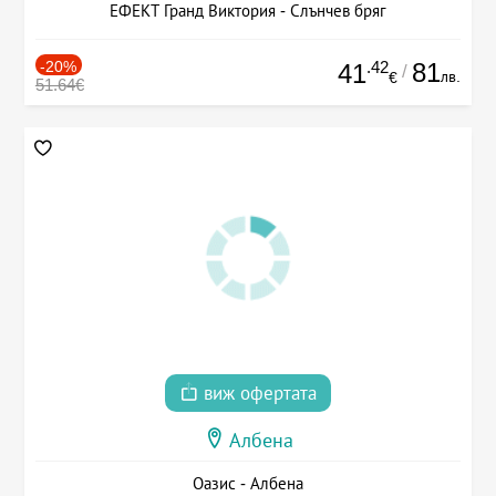
ЕФЕКТ Гранд Виктория - Слънчев бряг
-20%
.42
81
41
/
лв.
€
51.64€
виж офертата
Албена
Оазис - Албена