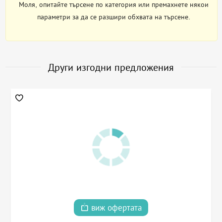
Моля, опитайте търсене по категория или премахнете някои
параметри за да се разшири обхвата на търсене.
Други изгодни предложения
виж офертата