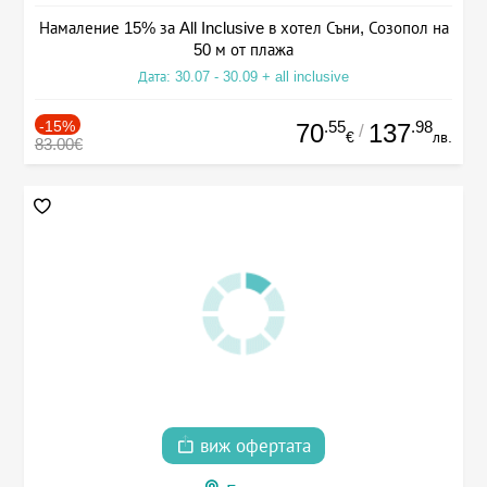
Намаление 15% за All Inclusive в хотел Съни, Созопол на
50 м от плажа
Дата: 30.07 - 30.09 + all inclusive
-15%
.55
.98
70
137
/
€
лв.
83.00€
виж офертата