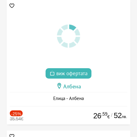
виж офертата
Албена
Елица - Албена
-25%
.59
52
26
/
лв.
€
35.54€