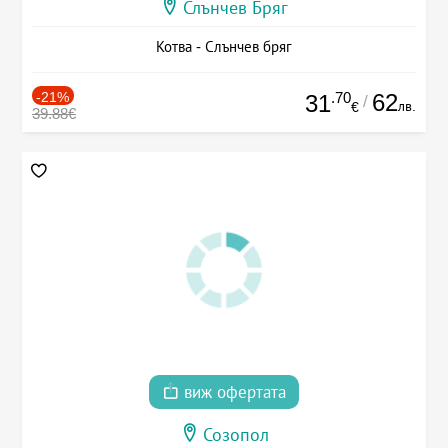
Слънчев Бряг
Котва - Слънчев бряг
-21%
.70
62
31
/
лв.
€
39.88€
виж офертата
Созопол