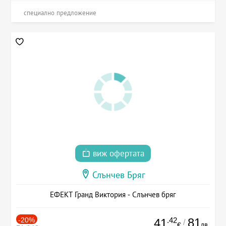
специално предложение
виж офертата
Слънчев Бряг
ЕФЕКТ Гранд Виктория - Слънчев бряг
-20%
.42
81
41
/
лв.
€