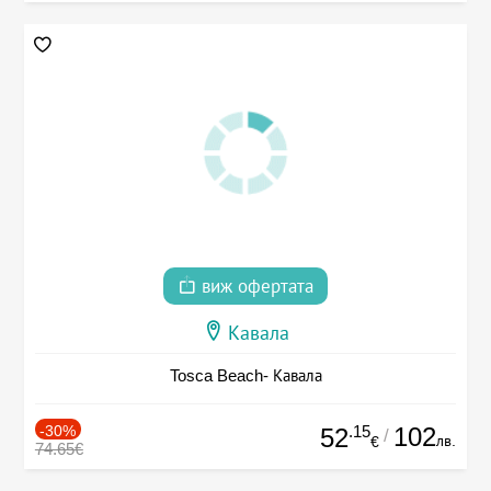
виж офертата
Кавала
Tosca Beach- Кавала
-30%
.15
102
52
/
лв.
€
74.65€