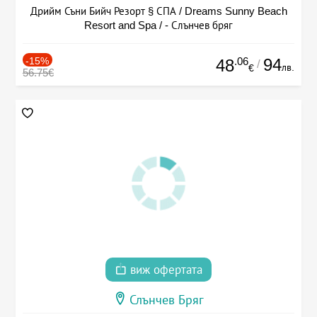
Дрийм Съни Бийч Резорт § СПА / Dreams Sunny Beach
Resort and Spa / - Слънчев бряг
-15%
.06
94
48
/
лв.
€
56.75€
виж офертата
Слънчев Бряг