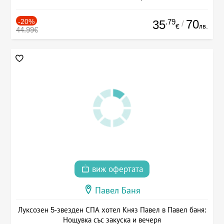
-20%
.79
70
35
/
лв.
€
44.99€
виж офертата
Павел Баня
Луксозен 5-звезден СПА хотел Княз Павел в Павел баня:
Нощувка със закуска и вечеря