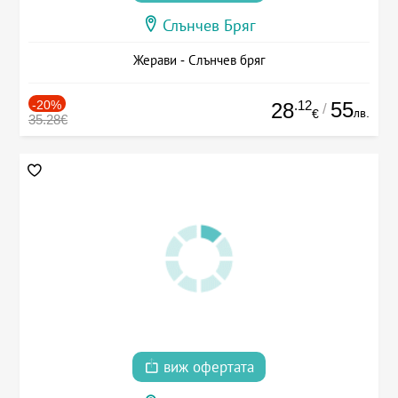
Слънчев Бряг
Жерави - Слънчев бряг
-20%
.12
55
28
/
лв.
€
35.28€
виж офертата