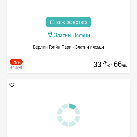
виж офертата
Златни Пясъци
Берлин Грийн Парк - Златни пясъци
-25%
.75
66
33
/
лв.
€
44.99€