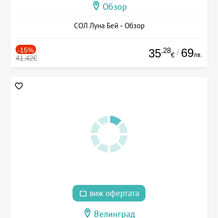
Обзор
СОЛ Луна Бей - Обзор
-15%
.28
69
35
/
лв.
€
41.42€
виж офертата
Велинград