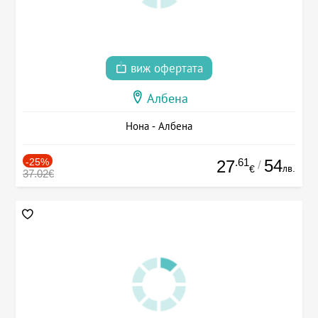
виж офертата
Албена
Нона - Албена
-25%
.61
54
27
/
лв.
€
37.02€