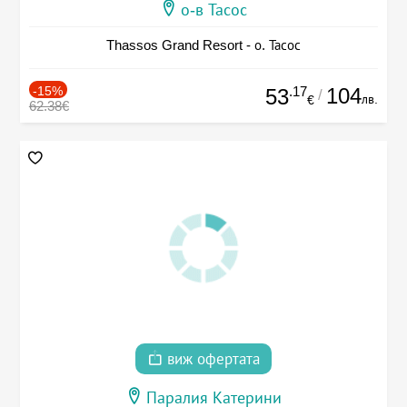
о-в Тасос
Thassos Grand Resort - о. Тасос
-15%
.17
104
53
/
лв.
€
62.38€
виж офертата
Паралия Катерини