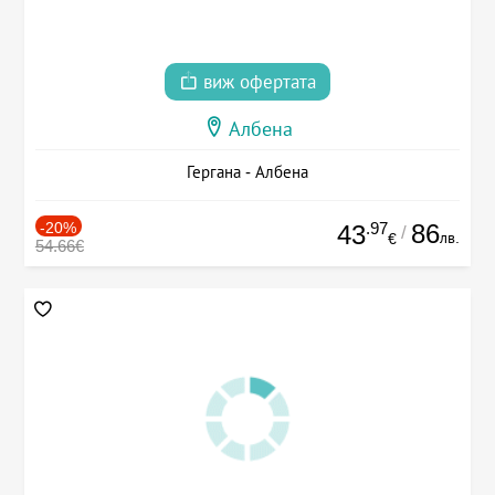
виж офертата
Албена
Гергана - Албена
-20%
.97
86
43
/
лв.
€
54.66€