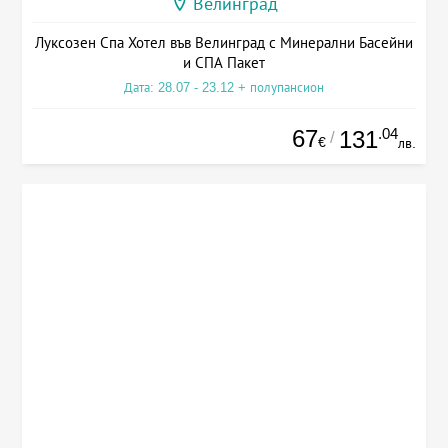
Велинград
Луксозен Спа Хотел във Велинград с Минерални Басейни
и СПА Пакет
Дата: 28.07 - 23.12 + полупансион
67
.04
131
/
€
лв.