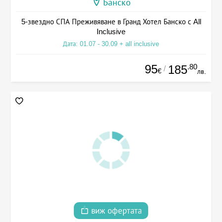
Банско
5-звездно СПА Преживяване в Гранд Хотел Банско с All
Inclusive
Дата: 01.07 - 30.09 + all inclusive
95
.80
185
/
€
лв.
виж офертата