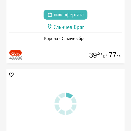
виж офертата
Слънчев Бряг
Корона - Слънчев бряг
-20%
.37
77
39
/
лв.
€
49.08€