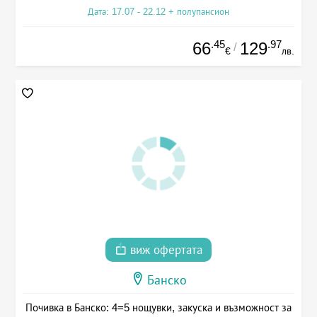
Дата: 17.07 - 22.12 + полупансион
.45
.97
66
129
/
€
лв.
виж офертата
Банско
Почивка в Банско: 4=5 нощувки, закуска и възможност за