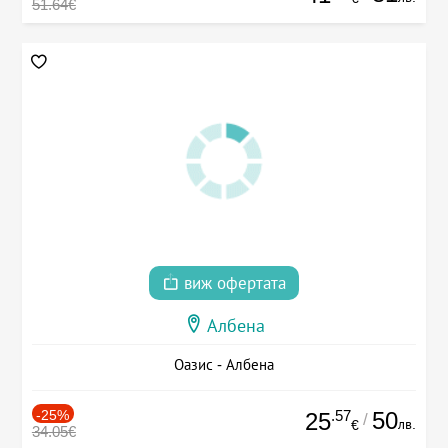
51.64€
виж офертата
Албена
Оазис - Албена
-25%
.57
50
25
/
лв.
€
34.05€