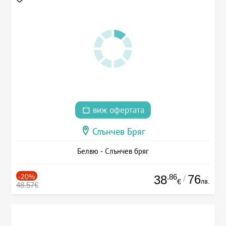
виж офертата
Слънчев Бряг
Белвю - Слънчев бряг
-20%
.86
76
38
/
лв.
€
48.57€