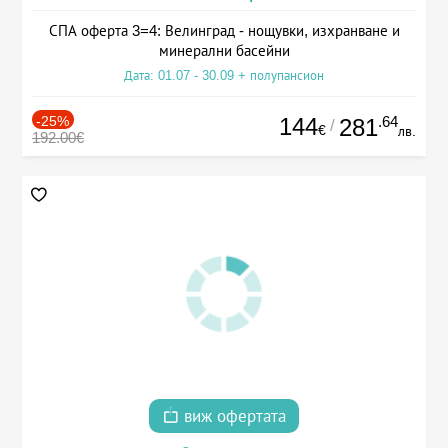
СПА оферта 3=4: Велинград - нощувки, изхранване и
минерални басейни
Дата: 01.07 - 30.09 + полупансион
-25%
144
.64
281
/
€
лв.
192.00€
виж офертата