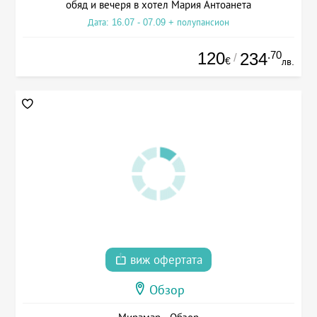
обяд и вечеря в хотел Мария Антоанета
Дата: 16.07 - 07.09 + полупансион
120
.70
234
/
€
лв.
виж офертата
Обзор