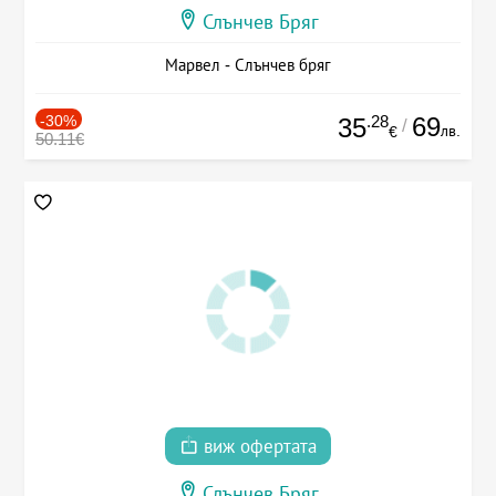
Слънчев Бряг
Марвел - Слънчев бряг
-30%
.28
69
35
/
лв.
€
50.11€
виж офертата
Слънчев Бряг