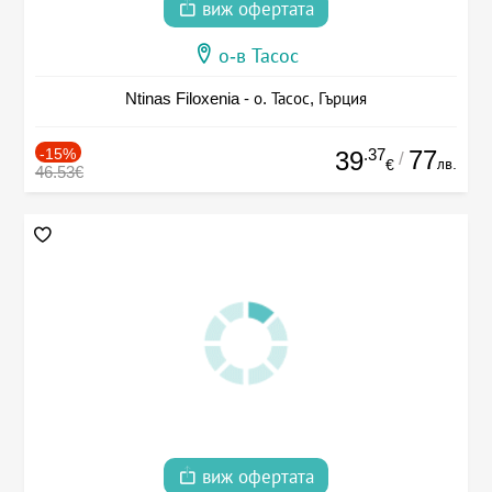
виж офертата
о-в Тасос
Ntinas Filoxenia - о. Тасос, Гърция
-15%
.37
77
39
/
лв.
€
46.53€
виж офертата