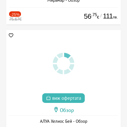
Мирамар - Обзор
-25%
.75
111
56
/
лв.
€
75.67€
виж офертата
Обзор
АЛУА Хелиос Бей - Обзор