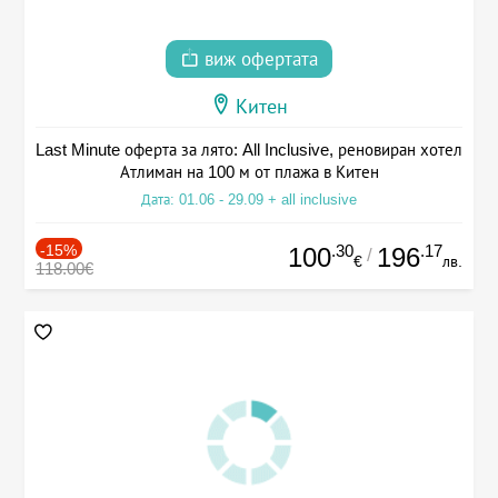
виж офертата
Китен
Last Minute оферта за лято: All Inclusive, реновиран хотел
Атлиман на 100 м от плажа в Китен
Дата: 01.06 - 29.09 + all inclusive
-15%
.30
.17
100
196
/
€
лв.
118.00€