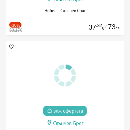
Нобел - Слънчев бряг
-30%
.32
73
37
/
лв.
€
53.17€
виж офертата
Слънчев Бряг