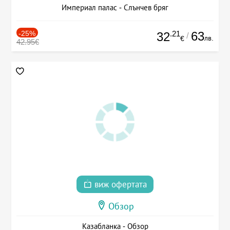
Империал палас - Слънчев бряг
-25%
.21
63
32
/
лв.
€
42.95€
виж офертата
Обзор
Казабланка - Обзор