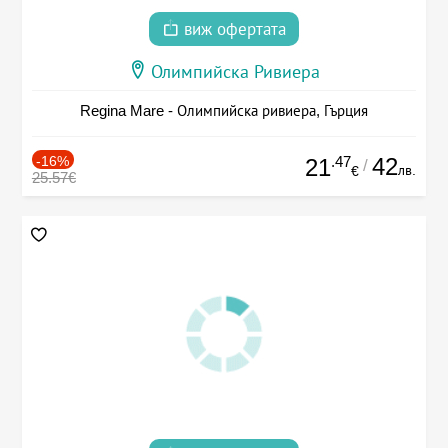
виж офертата
Олимпийска Ривиера
Regina Mare - Олимпийска ривиера, Гърция
-16%
.47
42
21
/
лв.
€
25.57€