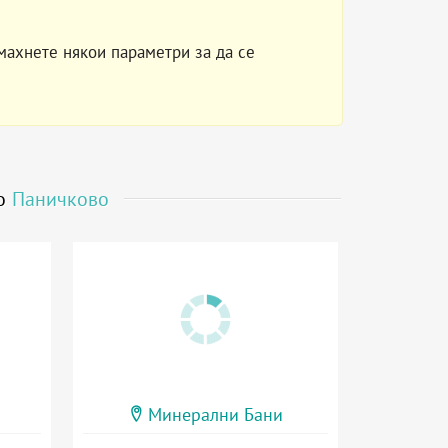
махнете някои параметри за да се
до
Паничково
Минерални Бани