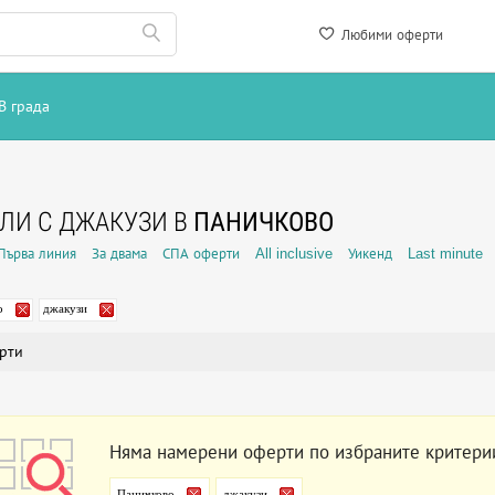
Любими оферти
В града
ЛИ С ДЖАКУЗИ В
ПАНИЧКОВО
Първа линия
За двама
СПА оферти
All inclusive
Уикенд
Last minute
о
джакузи
рти
Няма намерени оферти по избраните критери
Паничково
джакузи