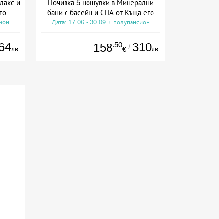
лакс и
Почивка 5 нощувки в Минерални
го
бани с басейн и СПА от Къща его
сион
Дата: 17.06 - 30.09 + полупансион
64
.50
310
158
/
лв.
лв.
€