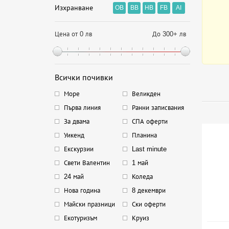
Изхранване
OB
BB
HB
FB
AI
Цена от 0 лв
До 300+ лв
Всички почивки
Море
Великден
Първа линия
Ранни записвания
За двама
СПА оферти
Уикенд
Планина
Екскурзии
Last minute
Свети Валентин
1 май
24 май
Коледа
Нова година
8 декември
Майски празници
Ски оферти
Екотуризъм
Круиз