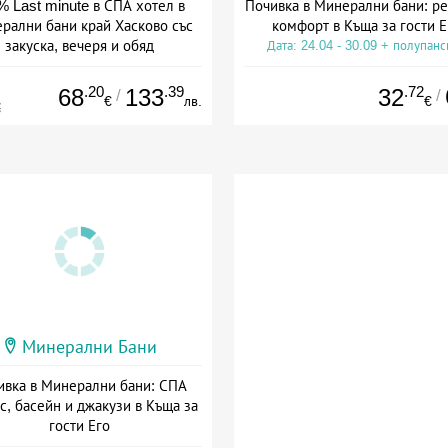
% Last minute в СПА хотел в
Почивка в Минерални бани: ре
рални бани край Хасково със
комфорт в Къща за гости Е
закуска, вечеря и обяд
Дата: 24.04 - 30.09 + полупан
: 31.07 - 31.08 + пълен пансион
.20
.39
.72
68
133
32
/
/
€
лв.
€
€
Минерални Бани
ивка в Минерални бани: СПА
с, басейн и джакузи в Къща за
гости Его
та: 17.06 - 30.09 + без храна