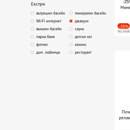
-25
Екстри
Мине
вътрешен басейн
минерален басейн
Дата
Wi-Fi интернет
джакузи
-25%
външен басейн
сауна
91.50
парна баня
детски кът
фитнес
казино
дом. любимци
ресторант
Поч
релак
Да