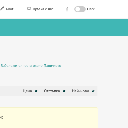
Блог
Връзка с нас
Dark
Забележителности около Паничково
Цена
Отстъпка
Най-нови
и: