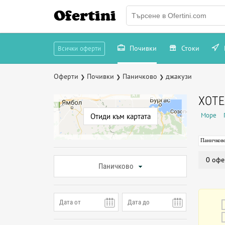
Ofertini
Почивки
Стоки
Всички оферти
Оферти
Почивки
Паничково
джакузи
❯
❯
❯
ХОТЕ
Море
Отиди към картата
Паничков
0 офе
Паничково