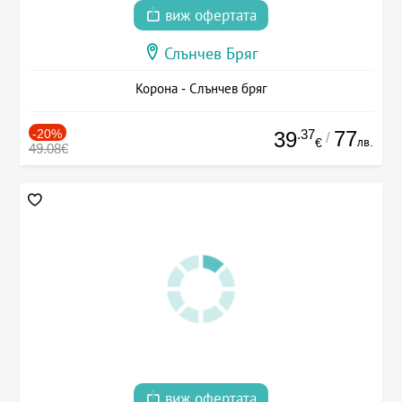
виж офертата
Слънчев Бряг
Корона - Слънчев бряг
-20%
.37
77
39
/
лв.
€
49.08€
виж офертата