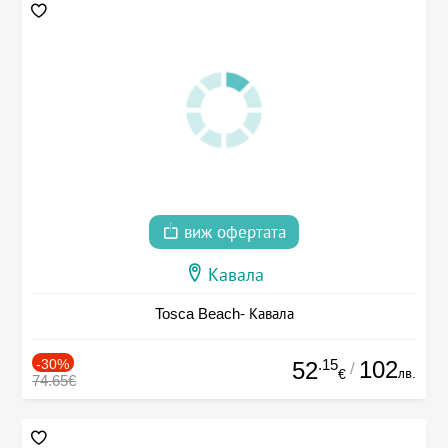
виж офертата
Кавала
Tosca Beach- Кавала
-30%
.15
102
52
/
лв.
€
74.65€