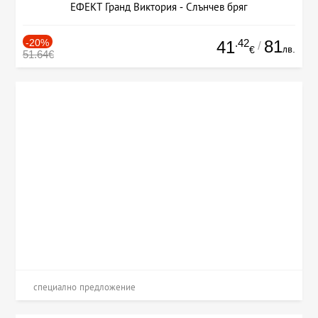
ЕФЕКТ Гранд Виктория - Слънчев бряг
-20%
.42
81
41
/
лв.
€
51.64€
специално предложение