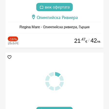
виж офертата
Олимпийска Ривиера
Regina Mare - Олимпийска ривиера, Гърция
-16%
.47
42
21
/
лв.
€
25.57€