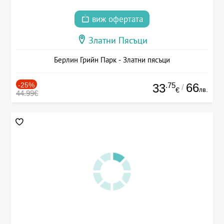
виж офертата
Златни Пясъци
Берлин Грийн Парк - Златни пясъци
-25%
.75
66
33
/
лв.
€
44.99€