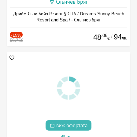
Слънчев Бряг
Дрийм Съни Бийч Резорт § СПА / Dreams Sunny Beach
Resort and Spa / - Слънчев бряг
-15%
.06
94
48
/
лв.
€
56.75€
виж офертата