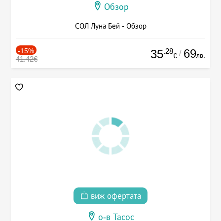
Обзор
СОЛ Луна Бей - Обзор
-15%
.28
69
35
/
лв.
€
41.42€
виж офертата
о-в Тасос