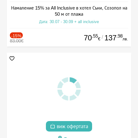
Намаление 15% за All Inclusive в хотел Съни, Созопол на
50 м от плажа
Дата: 30.07 - 30.09 + all inclusive
-15%
.55
.98
70
137
/
€
лв.
83.00€
виж офертата