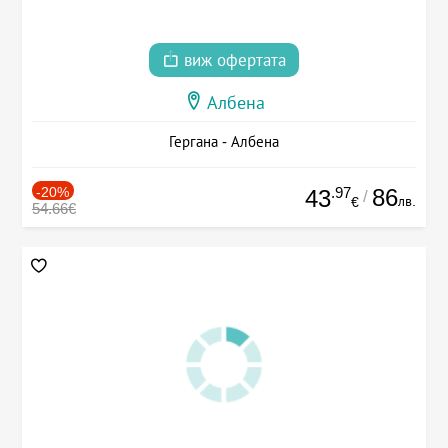
виж офертата
Албена
Гергана - Албена
-20%
.97
86
43
/
лв.
€
54.66€