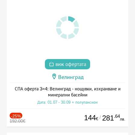
виж офертата
Велинград
СПА оферта 3=4: Велинград - нощувки, изхранване и
минерални басейни
Дата: 01.07 - 30.09 + полупансион
-25%
144
.64
281
/
€
лв.
192.00€