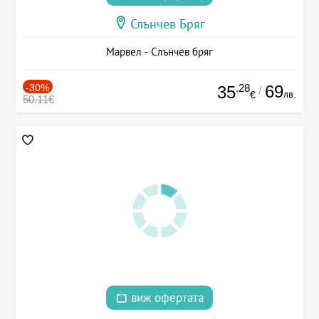
Слънчев Бряг
Марвел - Слънчев бряг
-30%
.28
69
35
/
лв.
€
50.11€
виж офертата