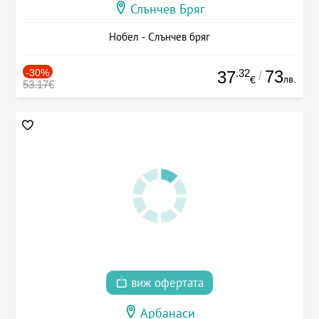
Слънчев Бряг
Нобел - Слънчев бряг
-30%
.32
73
37
/
лв.
€
53.17€
виж офертата
Арбанаси