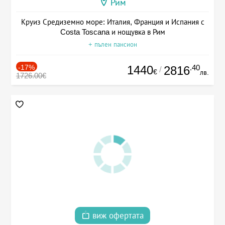
Рим
Круиз Средиземно море: Италия, Франция и Испания с
Costa Toscana и нощувка в Рим
+ пълен пансион
-17%
1440
.40
2816
/
€
лв.
1726.00€
виж офертата