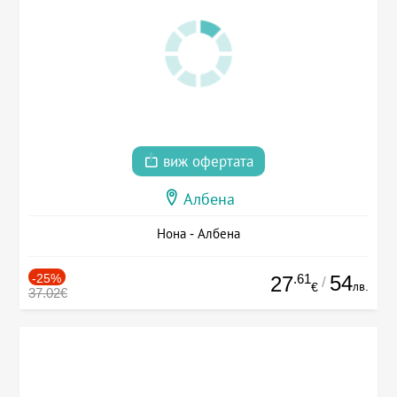
виж офертата
Албена
Нона - Албена
-25%
.61
54
27
/
лв.
€
37.02€