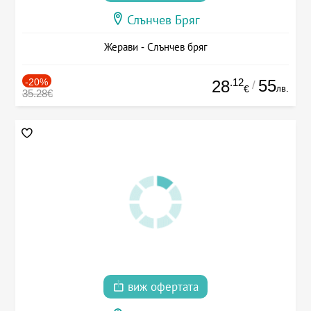
Слънчев Бряг
Жерави - Слънчев бряг
-20%
.12
55
28
/
лв.
€
35.28€
виж офертата