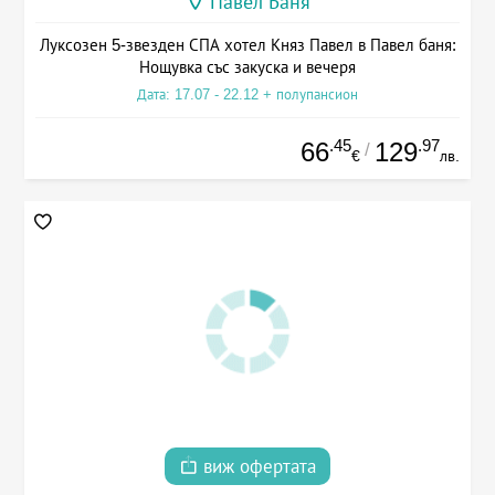
Павел Баня
Луксозен 5-звезден СПА хотел Княз Павел в Павел баня:
Нощувка със закуска и вечеря
Дата: 17.07 - 22.12 + полупансион
.45
.97
66
129
/
€
лв.
виж офертата