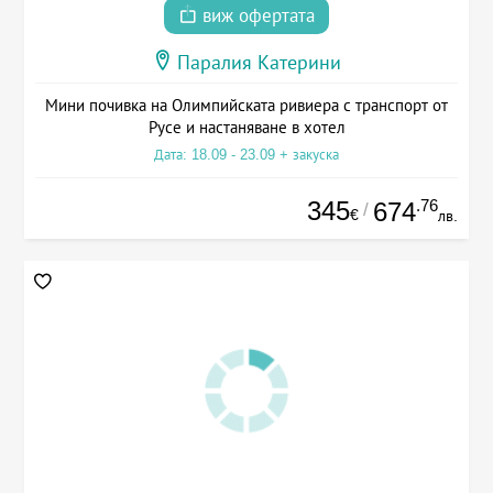
виж офертата
Паралия Катерини
Мини почивка на Олимпийската ривиера с транспорт от
Русе и настаняване в хотел
Дата: 18.09 - 23.09 + закуска
345
.76
674
/
€
лв.