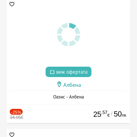
виж офертата
Албена
Оазис - Албена
-25%
.57
50
25
/
лв.
€
34.05€