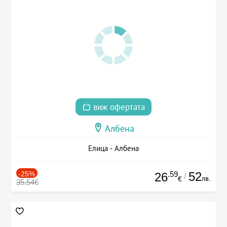
виж офертата
Албена
Елица - Албена
-25%
.59
52
26
/
лв.
€
35.54€