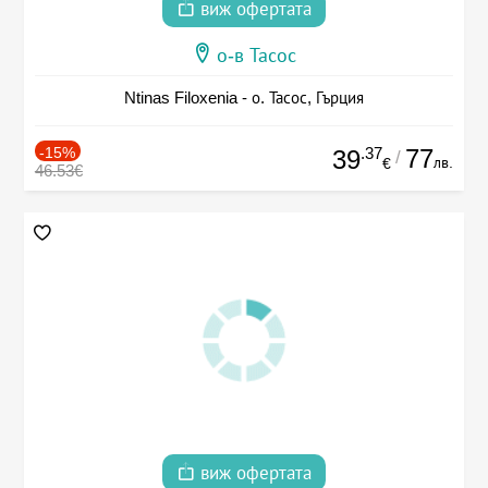
виж офертата
о-в Тасос
Ntinas Filoxenia - о. Тасос, Гърция
-15%
.37
77
39
/
лв.
€
46.53€
виж офертата