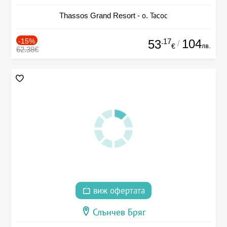
Thassos Grand Resort - о. Тасос
-15%
.17
104
53
/
лв.
€
62.38€
виж офертата
Слънчев Бряг