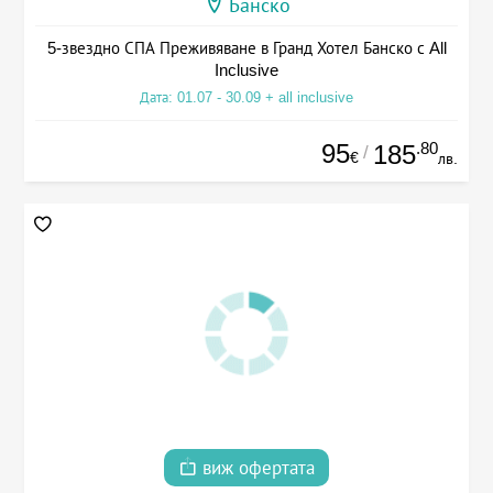
Банско
5-звездно СПА Преживяване в Гранд Хотел Банско с All
Inclusive
Дата: 01.07 - 30.09 + all inclusive
95
.80
185
/
€
лв.
виж офертата