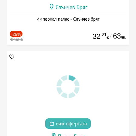
Слънчев Бряг
Империал палас - Слънчев бряг
-25%
.21
63
32
/
лв.
€
42.95€
виж офертата