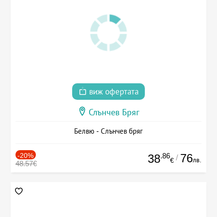
виж офертата
Слънчев Бряг
Белвю - Слънчев бряг
-20%
.86
76
38
/
лв.
€
48.57€