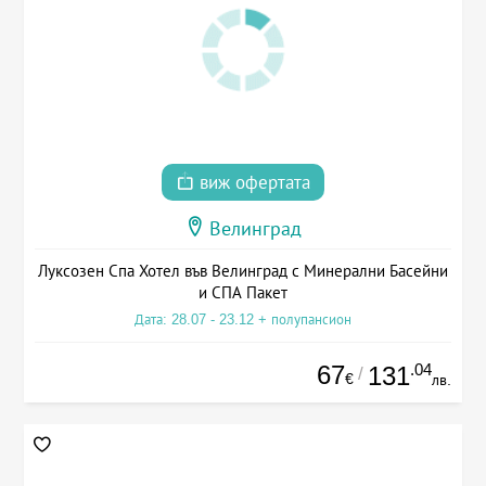
виж офертата
Велинград
Луксозен Спа Хотел във Велинград с Минерални Басейни
и СПА Пакет
Дата: 28.07 - 23.12 + полупансион
67
.04
131
/
€
лв.