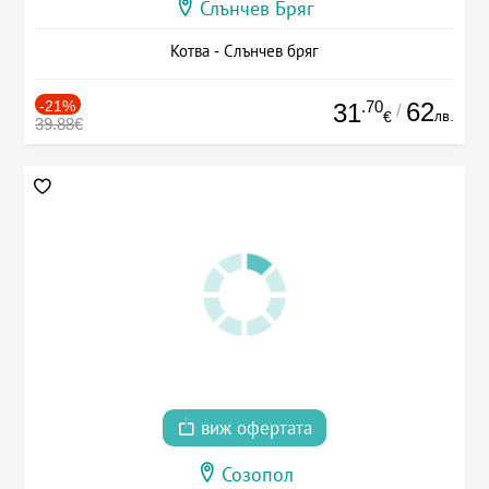
Слънчев Бряг
Котва - Слънчев бряг
-21%
.70
62
31
/
лв.
€
39.88€
виж офертата
Созопол