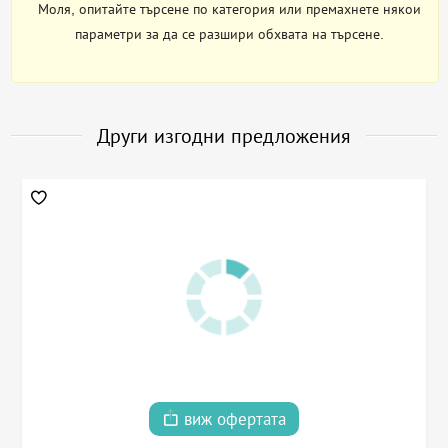
Моля, опитайте търсене по категория или премахнете някои
параметри за да се разшири обхвата на търсене.
Други изгодни предложения
виж офертата