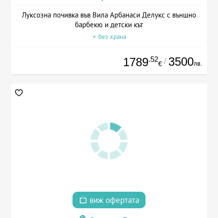
Луксозна почивка във Вила Арбанаси Делукс с външно
барбекю и детски кът
+ без храна
.52
3500
1789
/
лв.
€
виж офертата