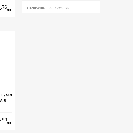
.76
4
специално предложение
лв.
ощувка
А в
сион
.93
2
лв.