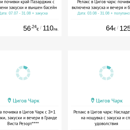
и почивки край Пазарджик с
Релакс в Цигов чарк: почивк
ени закуски и външен басейн
включена закуска и вечеря и 
Дата: 07.07 - 31.08 + закуска
Дата: 03.08 - 31.08 + полупан
.24
110
64
56
12
/
/
лв.
€
€
Цигов Чарк
Цигов Чарк
а почивка в Цигов Чарк с 3+1
Релакс в Цигов чарк: Насладе
ки, закуски и вечери в Гранде
на нощувка с закуска и сп
Виста Резорт****
удоволствия
а: 01.08 - 03.09 + полупансион
Дата: 20.07 - 31.08 + закуск