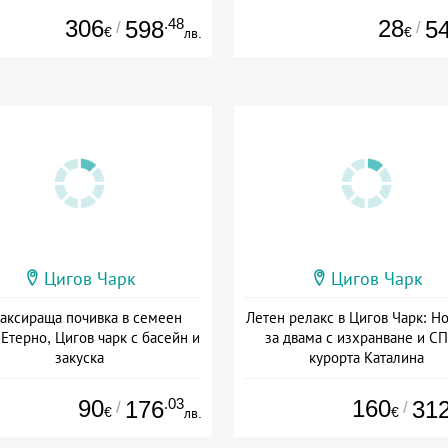
306
.48
28
598
5
/
/
€
€
лв.
Цигов Чарк
Цигов Чарк
аксираща почивка в семеен
Летен релакс в Цигов Чарк: Н
 Етерно, Цигов чарк с басейн и
за двама с изхранване и СП
закуска
курорта Каталина
+ закуска
Дата: 04.08 - 31.08 + полупан
90
.03
160
176
31
/
/
€
€
лв.