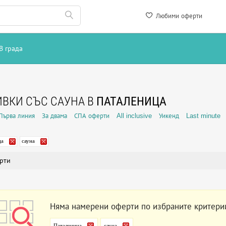
Любими оферти
В града
ВКИ СЪС САУНА В
ПАТАЛЕНИЦА
Първа линия
За двама
СПА оферти
All inclusive
Уикенд
Last minute
ца
сауна
рти
Няма намерени оферти по избраните критери
Паталеница
сауна