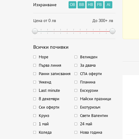
Изхранване
OB
BB
HB
FB
AI
Цена от 0 лв
До 300+ лв
Всички почивки
Море
Великден
Първа линия
За двама
Ранни записвания
СПА оферти
Уикенд
Планина
Last minute
Екскурзии
8 декември
Майски празници
Ски оферти
Екотуризъм
Круиз
Свети Валентин
1 май
24 май
Коледа
Нова година