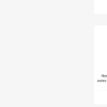
Рел
хотел