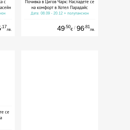
а с
Почивка в Цигов Чарк: Насладете се
басейн
на комфорт в Хотел Парадайс
сион
Дата: 08.09 - 20.12 + полупансион
.17
.50
.81
5
49
96
/
лв.
€
лв.
те се
а
а