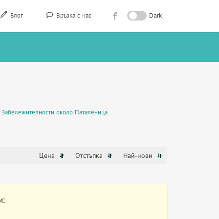
Блог
Връзка с нас
Dark
Забележителности около Паталеница
Цена
Отстъпка
Най-нови
и: