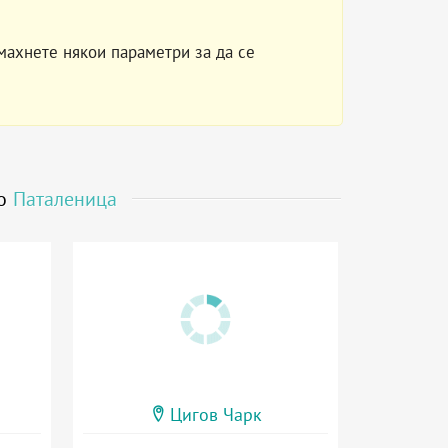
махнете някои параметри за да се
до
Паталеница
Цигов Чарк