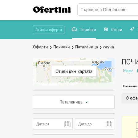
Ofertini
Почивки
Стоки
Всички оферти
Оферти
Почивки
Паталеница
сауна
❯
❯
❯
ПОЧИ
Море
Отиди към картата
Паталени
0 офе
Паталеница