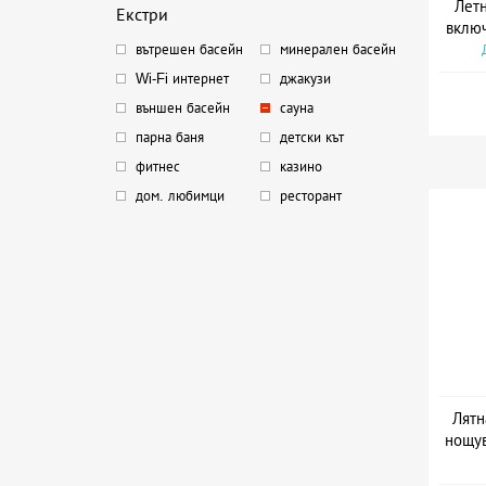
Летн
Екстри
включ
вътрешен басейн
минерален басейн
Wi-Fi интернет
джакузи
външен басейн
сауна
парна баня
детски кът
фитнес
казино
дом. любимци
ресторант
Лятн
нощув
Дат