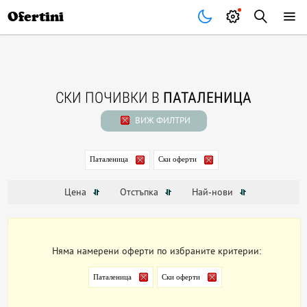
Почивки
Стоки
В града
Всички оферти
Ofertini
СКИ ПОЧИВКИ В
ПАТАЛЕНИЦА
ВИЖ ФИЛТРИ
Паталеница
Ски оферти
Цена
Отстъпка
Най-нови
Няма намерени оферти по избраните критерии:
Паталеница
Ски оферти