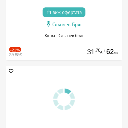
виж офертата
Слънчев Бряг
Котва - Слънчев бряг
-21%
.70
62
31
/
лв.
€
39.88€