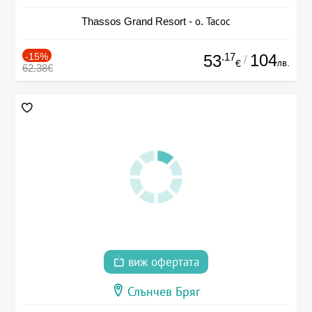
Thassos Grand Resort - о. Тасос
-15%
.17
104
53
/
лв.
€
62.38€
виж офертата
Слънчев Бряг