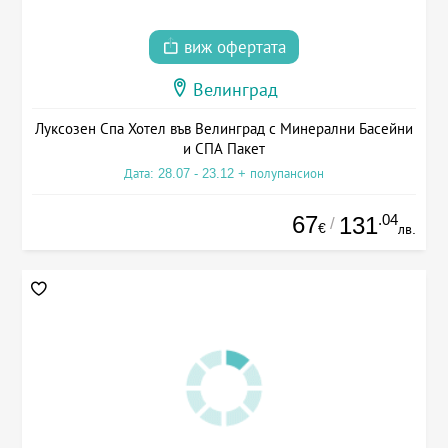
виж офертата
Велинград
Луксозен Спа Хотел във Велинград с Минерални Басейни
и СПА Пакет
Дата: 28.07 - 23.12 + полупансион
67
.04
131
/
€
лв.