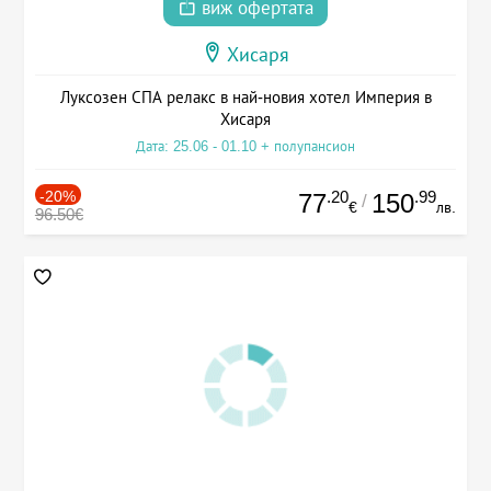
виж офертата
Хисаря
Луксозен СПА релакс в най-новия хотел Империя в
Хисаря
Дата: 25.06 - 01.10 + полупансион
-20%
.20
.99
77
150
/
€
лв.
96.50€