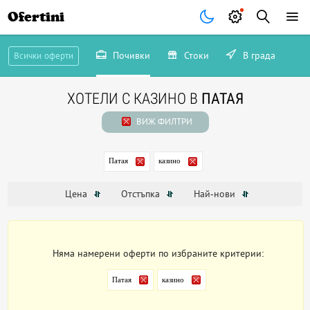
Ofertini
Почивки
Стоки
В града
Всички оферти
ХОТЕЛИ С КАЗИНО В
ПАТАЯ
ВИЖ ФИЛТРИ
Патая
казино
Цена
Отстъпка
Най-нови
Няма намерени оферти по избраните критерии:
Патая
казино