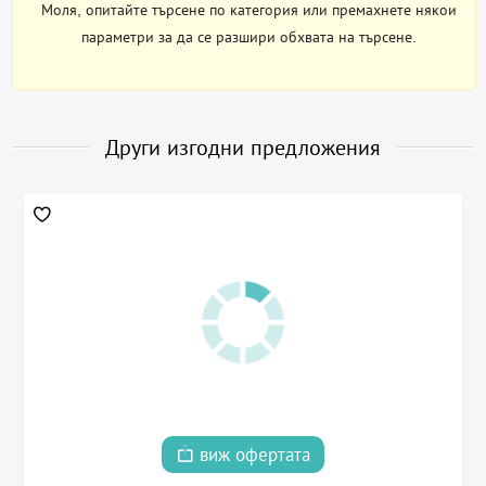
Моля, опитайте търсене по категория или премахнете някои
параметри за да се разшири обхвата на търсене.
Други изгодни предложения
виж офертата