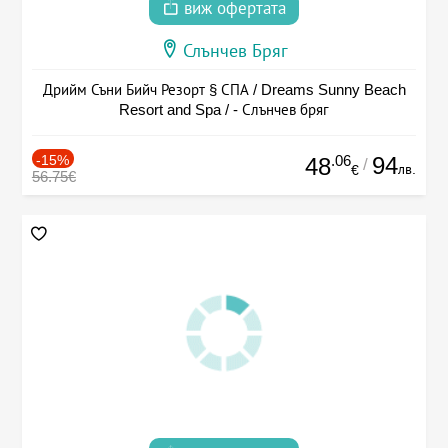
виж офертата
Слънчев Бряг
Дрийм Съни Бийч Резорт § СПА / Dreams Sunny Beach
Resort and Spa / - Слънчев бряг
-15%
.06
94
48
/
лв.
€
56.75€