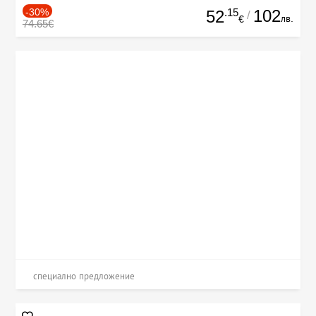
-30%
.15
102
52
/
лв.
€
74.65€
специално предложение