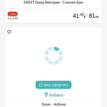
ЕФЕКТ Гранд Виктория - Слънчев бряг
-20%
.42
81
41
/
лв.
€
51.64€
виж офертата
Албена
Оазис - Албена