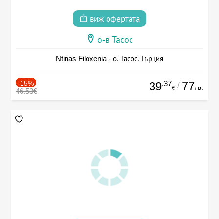
виж офертата
о-в Тасос
Ntinas Filoxenia - о. Тасос, Гърция
-15%
.37
77
39
/
лв.
€
46.53€