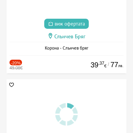
виж офертата
Слънчев Бряг
Корона - Слънчев бряг
-20%
.37
77
39
/
лв.
€
49.08€