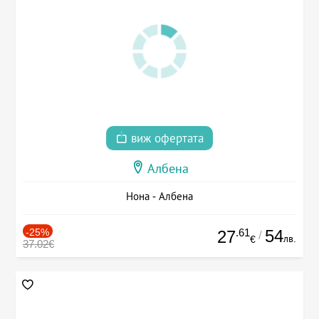
виж офертата
Албена
Нона - Албена
-25%
.61
54
27
/
лв.
€
37.02€