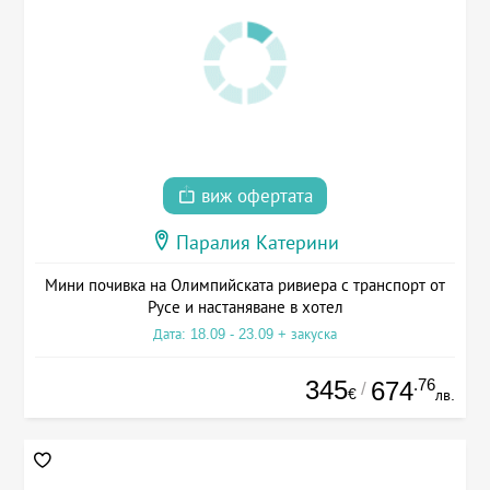
виж офертата
Паралия Катерини
Мини почивка на Олимпийската ривиера с транспорт от
Русе и настаняване в хотел
Дата: 18.09 - 23.09 + закуска
345
.76
674
/
€
лв.