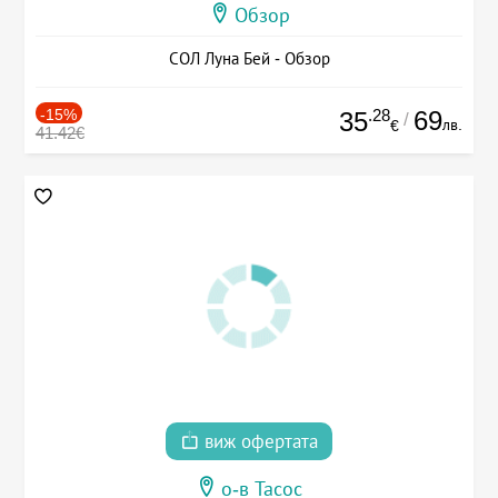
Обзор
СОЛ Луна Бей - Обзор
-15%
.28
69
35
/
лв.
€
41.42€
виж офертата
о-в Тасос