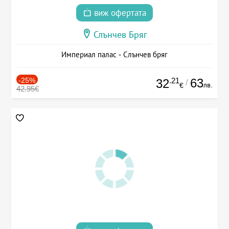
виж офертата
Слънчев Бряг
Империал палас - Слънчев бряг
-25%
.21
63
32
/
лв.
€
42.95€