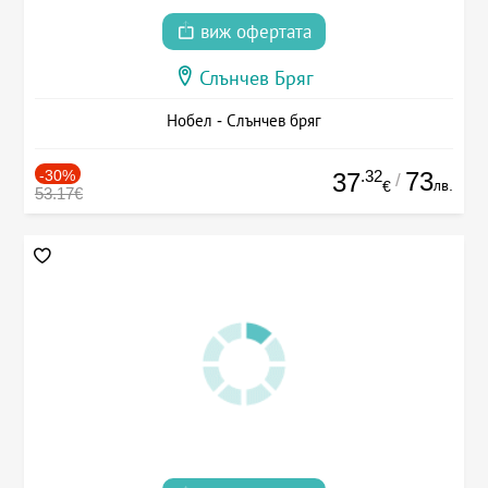
виж офертата
Слънчев Бряг
Нобел - Слънчев бряг
-30%
.32
73
37
/
лв.
€
53.17€