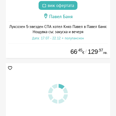
виж офертата
Павел Баня
Луксозен 5-звезден СПА хотел Княз Павел в Павел баня:
Нощувка със закуска и вечеря
Дата: 17.07 - 22.12 + полупансион
.45
.97
66
129
/
€
лв.