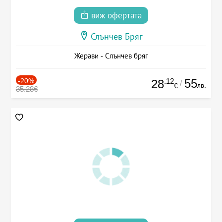
виж офертата
Слънчев Бряг
Жерави - Слънчев бряг
-20%
.12
55
28
/
лв.
€
35.28€