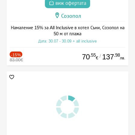
виж офертата
Созопол
Намаление 15% за All Inclusive в хотел Съни, Созопол на
50 м от плажа
Дата: 30.07 - 30.09 + all inclusive
-15%
.55
.98
70
137
/
€
лв.
83.00€