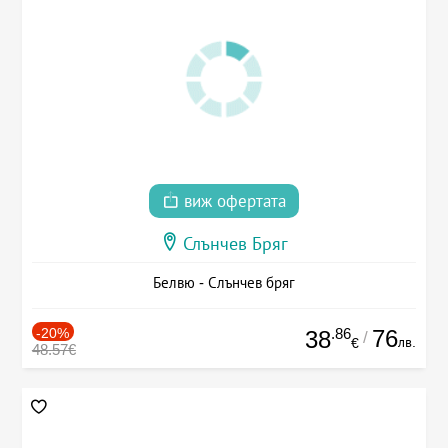
виж офертата
Слънчев Бряг
Белвю - Слънчев бряг
-20%
.86
76
38
/
лв.
€
48.57€