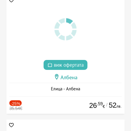
виж офертата
Албена
Елица - Албена
-25%
.59
52
26
/
лв.
€
35.54€