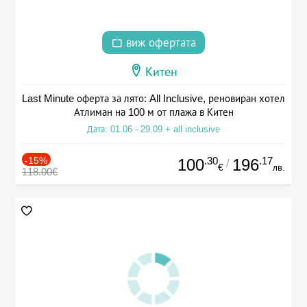
виж офертата
Китен
Last Minute оферта за лято: All Inclusive, реновиран хотел
Атлиман на 100 м от плажа в Китен
Дата: 01.06 - 29.09 + all inclusive
-15%
.30
.17
100
196
/
€
лв.
118.00€