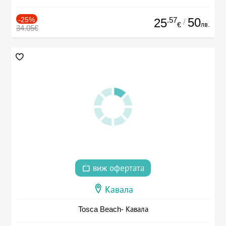
-25%
.57
50
25
/
лв.
€
34.05€
виж офертата
Кавала
Tosca Beach- Кавала