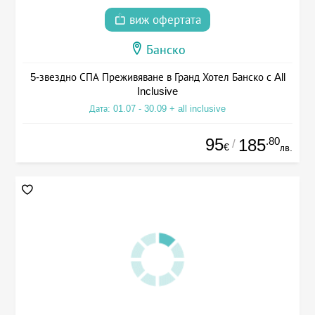
виж офертата
Банско
5-звездно СПА Преживяване в Гранд Хотел Банско с All
Inclusive
Дата: 01.07 - 30.09 + all inclusive
95
.80
185
/
€
лв.