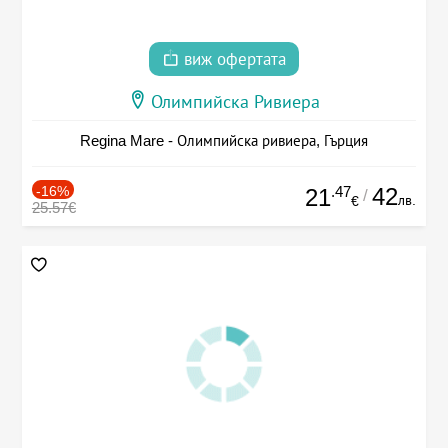
виж офертата
Олимпийска Ривиера
Regina Mare - Олимпийска ривиера, Гърция
-16%
.47
42
21
/
лв.
€
25.57€