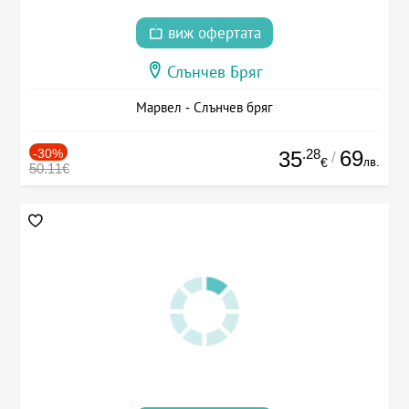
виж офертата
Слънчев Бряг
Марвел - Слънчев бряг
-30%
.28
69
35
/
лв.
€
50.11€