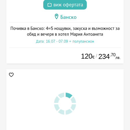
виж офертата
Банско
Почивка в Банско: 4=5 нощувки, закуска и възможност за
обяд и вечеря в хотел Мария Антоанета
Дата: 16.07 - 07.09 + полупансион
120
.70
234
/
€
лв.