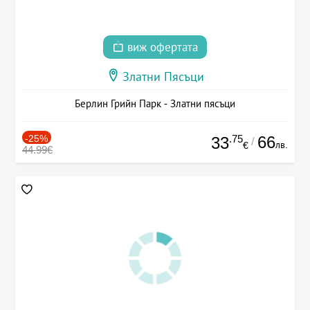
виж офертата
Златни Пясъци
Берлин Грийн Парк - Златни пясъци
-25%
.75
66
33
/
лв.
€
44.99€