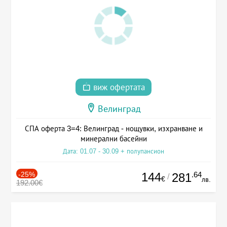
виж офертата
Велинград
СПА оферта 3=4: Велинград - нощувки, изхранване и
минерални басейни
Дата: 01.07 - 30.09 + полупансион
-25%
144
.64
281
/
€
лв.
192.00€