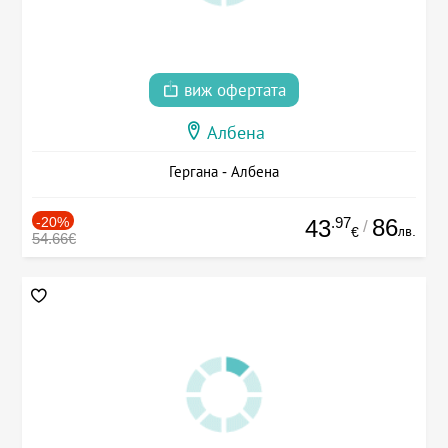
виж офертата
Албена
Гергана - Албена
-20%
.97
86
43
/
лв.
€
54.66€