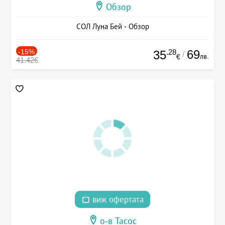
Обзор
СОЛ Луна Бей - Обзор
-15%
.28
69
35
/
лв.
€
41.42€
виж офертата
о-в Тасос