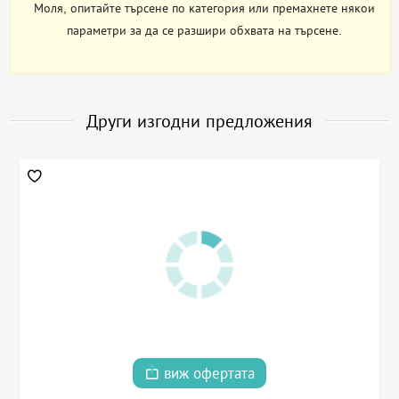
Моля, опитайте търсене по категория или премахнете някои
параметри за да се разшири обхвата на търсене.
Други изгодни предложения
виж офертата