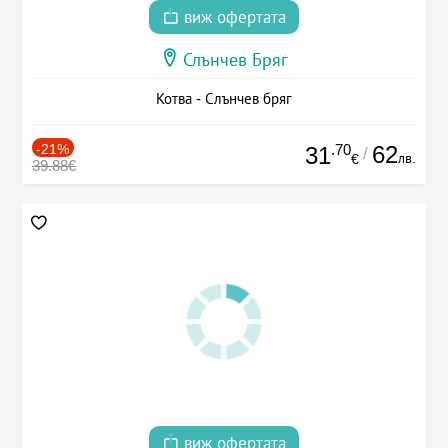
виж офертата
Слънчев Бряг
Котва - Слънчев бряг
-21%
.70
62
31
/
лв.
€
39.88€
виж офертата