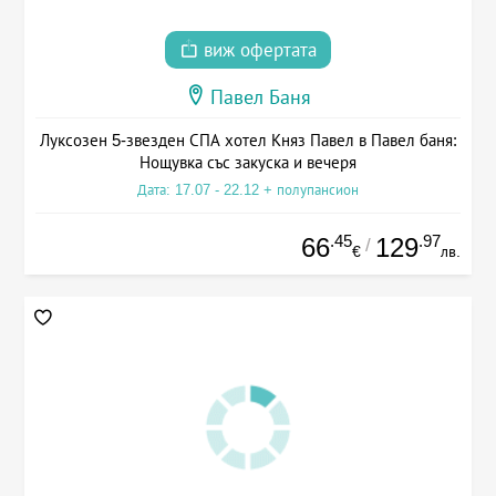
виж офертата
Павел Баня
Луксозен 5-звезден СПА хотел Княз Павел в Павел баня:
Нощувка със закуска и вечеря
Дата: 17.07 - 22.12 + полупансион
.45
.97
66
129
/
€
лв.