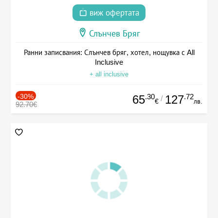
виж офертата
Слънчев Бряг
Ранни записвания: Слънчев бряг, хотел, нощувка с All
Inclusive
+ all inclusive
-30%
.30
.72
65
127
/
€
лв.
92.70€