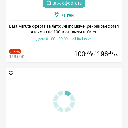
виж офертата
Китен
Last Minute оферта за лято: All Inclusive, реновиран хотел
Атлиман на 100 м от плажа в Китен
Дата: 01.06 - 29.09 + all inclusive
-15%
.30
.17
100
196
/
€
лв.
118.00€