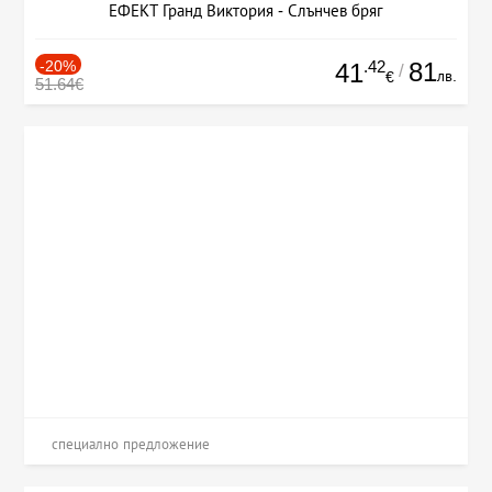
ЕФЕКТ Гранд Виктория - Слънчев бряг
-20%
.42
81
41
/
лв.
€
51.64€
специално предложение