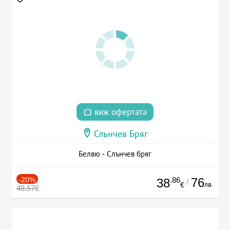
виж офертата
Слънчев Бряг
Белвю - Слънчев бряг
-20%
.86
76
38
/
лв.
€
48.57€