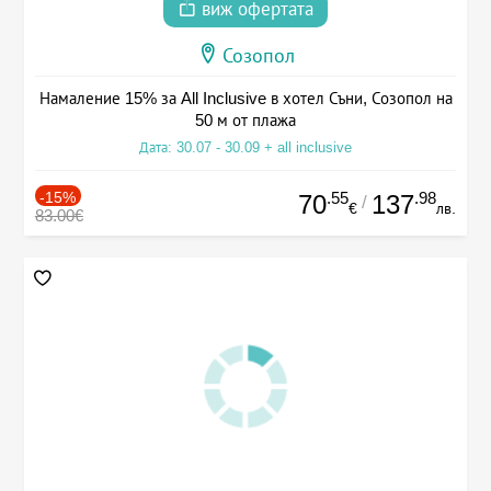
виж офертата
Созопол
Намаление 15% за All Inclusive в хотел Съни, Созопол на
50 м от плажа
Дата: 30.07 - 30.09 + all inclusive
-15%
.55
.98
70
137
/
€
лв.
83.00€