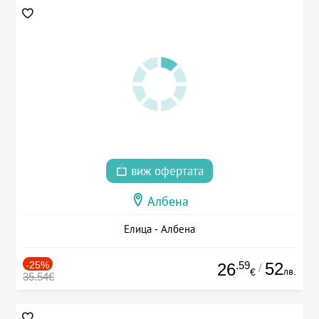
виж офертата
Албена
Елица - Албена
-25%
.59
52
26
/
лв.
€
35.54€