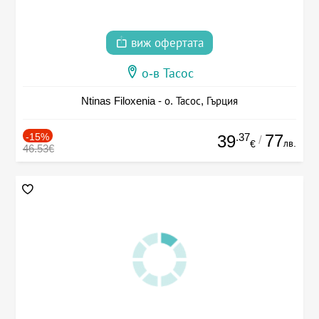
виж офертата
о-в Тасос
Ntinas Filoxenia - о. Тасос, Гърция
-15%
.37
77
39
/
лв.
€
46.53€