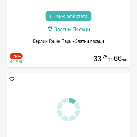
виж офертата
Златни Пясъци
Берлин Грийн Парк - Златни пясъци
-25%
.75
66
33
/
лв.
€
44.99€