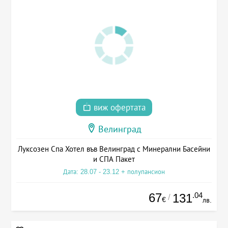
виж офертата
Велинград
Луксозен Спа Хотел във Велинград с Минерални Басейни
и СПА Пакет
Дата: 28.07 - 23.12 + полупансион
67
.04
131
/
€
лв.