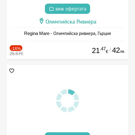
виж офертата
Олимпийска Ривиера
Regina Mare - Олимпийска ривиера, Гърция
-16%
.47
42
21
/
лв.
€
25.57€