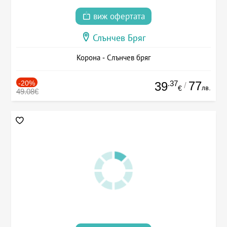
виж офертата
Слънчев Бряг
Корона - Слънчев бряг
-20%
.37
77
39
/
лв.
€
49.08€