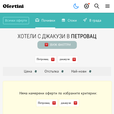
Ofertini
Почивки
Стоки
В града
Всички оферти
ХОТЕЛИ С ДЖАКУЗИ В
ПЕТРОВАЦ
ВИЖ ФИЛТРИ
Петровац
джакузи
Цена
Отстъпка
Най-нови
Няма намерени оферти по избраните критерии:
Петровац
джакузи