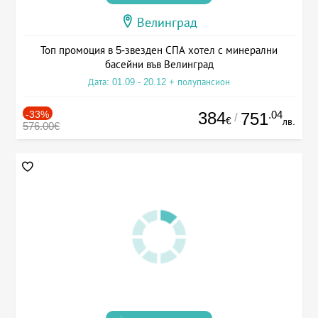
Велинград
Топ промоция в 5-звезден СПА хотел с минерални
басейни във Велинград
Дата: 01.09 - 20.12 + полупансион
-33%
384
.04
751
/
€
лв.
576.00€