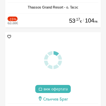
Thassos Grand Resort - о. Тасос
-15%
.17
104
53
/
лв.
€
62.38€
виж офертата
Слънчев Бряг