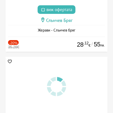
виж офертата
Слънчев Бряг
Жерави - Слънчев бряг
-20%
.12
55
28
/
лв.
€
35.28€