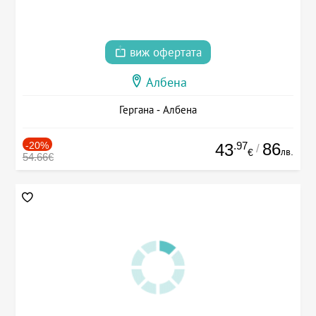
виж офертата
Албена
Гергана - Албена
-20%
.97
86
43
/
лв.
€
54.66€