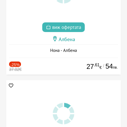
виж офертата
Албена
Нона - Албена
-25%
.61
54
27
/
лв.
€
37.02€