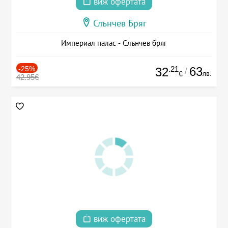
виж офертата
Слънчев Бряг
Империал палас - Слънчев бряг
-25%
.21
63
32
/
лв.
€
42.95€
виж офертата