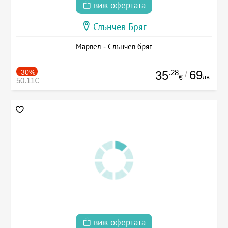
виж офертата
Слънчев Бряг
Марвел - Слънчев бряг
-30%
.28
69
35
/
лв.
€
50.11€
виж офертата