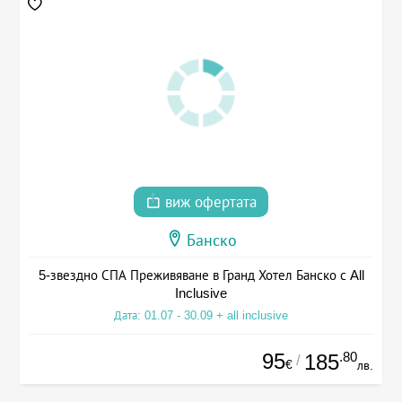
виж офертата
Банско
5-звездно СПА Преживяване в Гранд Хотел Банско с All
Inclusive
Дата: 01.07 - 30.09 + all inclusive
95
.80
185
/
€
лв.