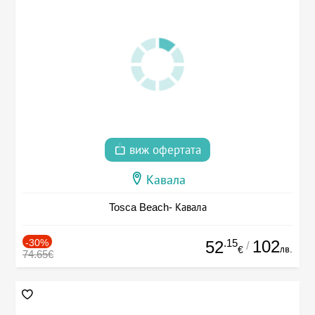
виж офертата
Кавала
Tosca Beach- Кавала
-30%
.15
102
52
/
лв.
€
74.65€