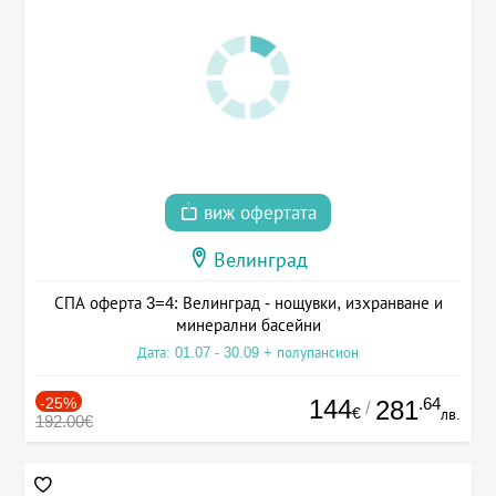
виж офертата
Велинград
СПА оферта 3=4: Велинград - нощувки, изхранване и
минерални басейни
Дата: 01.07 - 30.09 + полупансион
-25%
144
.64
281
/
€
лв.
192.00€