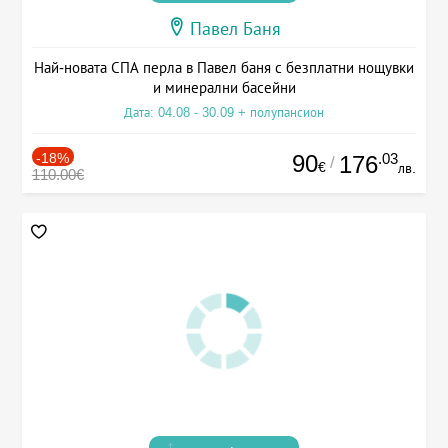
Павел Баня
Най-новата СПА перла в Павел баня с безплатни нощувки
и минерални басейни
Дата: 04.08 - 30.09 + полупансион
-18%
90
.03
176
/
€
лв.
110.00€