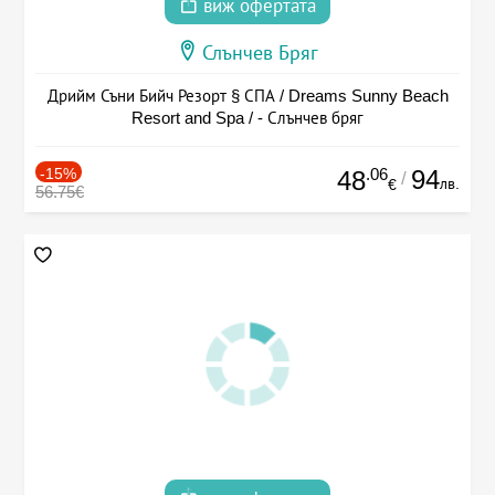
виж офертата
Слънчев Бряг
Дрийм Съни Бийч Резорт § СПА / Dreams Sunny Beach
Resort and Spa / - Слънчев бряг
-15%
.06
94
48
/
лв.
€
56.75€