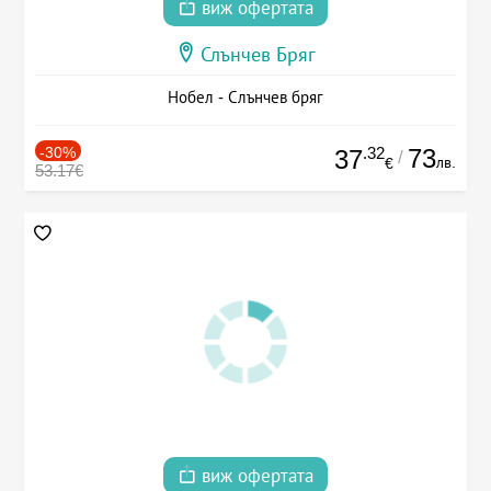
виж офертата
Слънчев Бряг
Нобел - Слънчев бряг
-30%
.32
73
37
/
лв.
€
53.17€
виж офертата