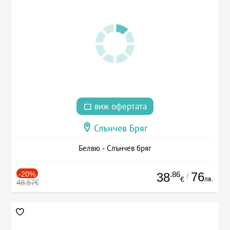
виж офертата
Слънчев Бряг
Белвю - Слънчев бряг
-20%
.86
76
38
/
лв.
€
48.57€