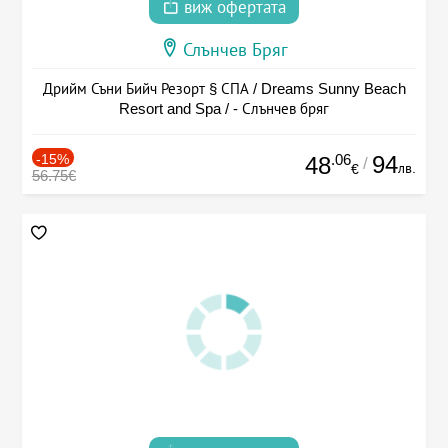
виж офертата
Слънчев Бряг
Дрийм Съни Бийч Резорт § СПА / Dreams Sunny Beach
Resort and Spa / - Слънчев бряг
-15%
.06
94
48
/
лв.
€
56.75€