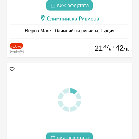
виж офертата
Олимпийска Ривиера
Regina Mare - Олимпийска ривиера, Гърция
-16%
.47
42
21
/
лв.
€
25.57€
виж офертата