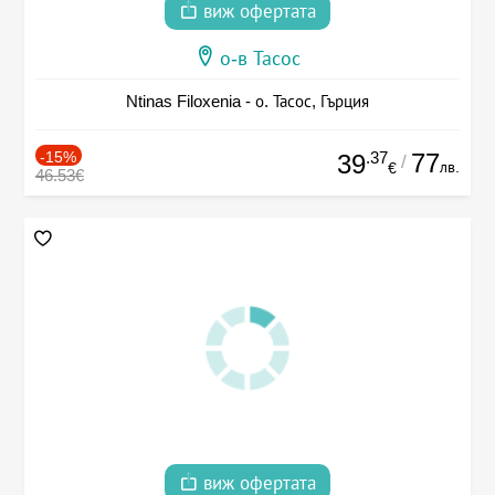
виж офертата
о-в Тасос
Ntinas Filoxenia - о. Тасос, Гърция
-15%
.37
77
39
/
лв.
€
46.53€
виж офертата