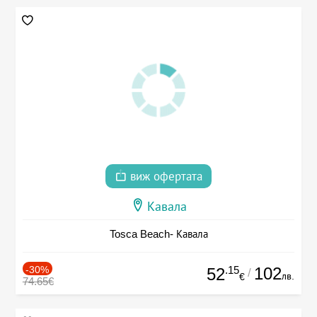
виж офертата
Кавала
Tosca Beach- Кавала
-30%
.15
102
52
/
лв.
€
74.65€