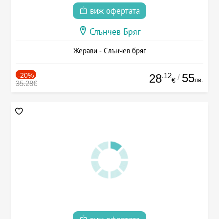
виж офертата
Слънчев Бряг
Жерави - Слънчев бряг
-20%
.12
55
28
/
лв.
€
35.28€