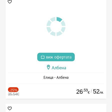
виж офертата
Албена
Елица - Албена
-25%
.59
52
26
/
лв.
€
35.54€