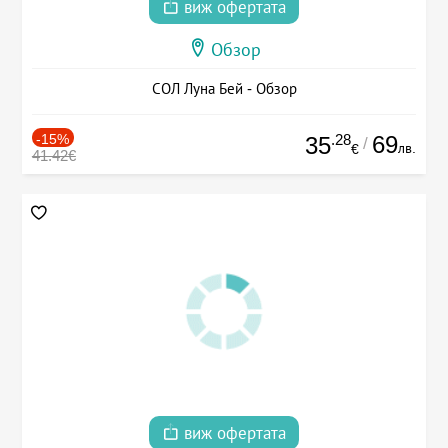
виж офертата
Обзор
СОЛ Луна Бей - Обзор
-15%
.28
69
35
/
лв.
€
41.42€
виж офертата