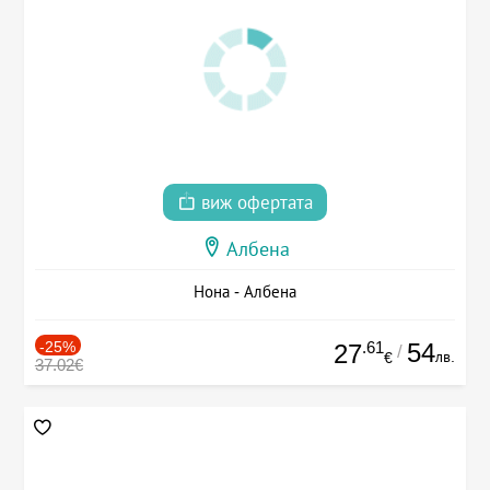
виж офертата
Албена
Нона - Албена
-25%
.61
54
27
/
лв.
€
37.02€