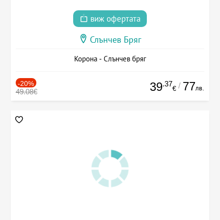
виж офертата
Слънчев Бряг
Корона - Слънчев бряг
-20%
.37
77
39
/
лв.
€
49.08€