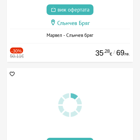
виж офертата
Слънчев Бряг
Марвел - Слънчев бряг
-30%
.28
69
35
/
лв.
€
50.11€