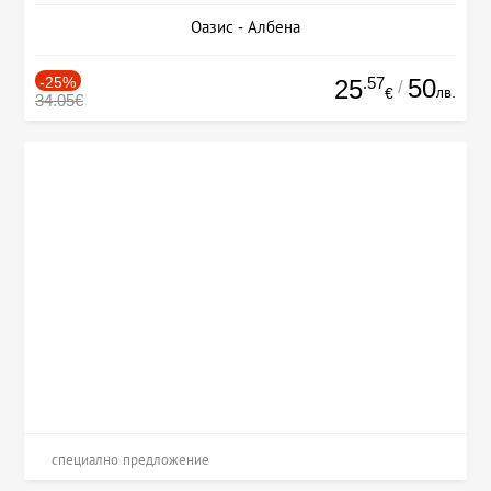
Оазис - Албена
-25%
.57
50
25
/
лв.
€
34.05€
специално предложение