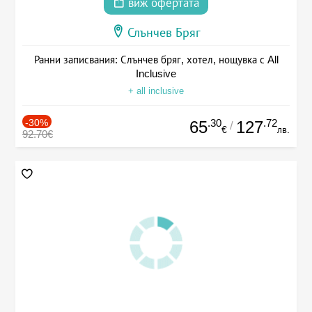
виж офертата
Слънчев Бряг
Ранни записвания: Слънчев бряг, хотел, нощувка с All
Inclusive
+ all inclusive
-30%
.30
.72
65
127
/
€
лв.
92.70€