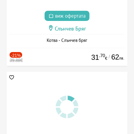
виж офертата
Слънчев Бряг
Котва - Слънчев бряг
-21%
.70
62
31
/
лв.
€
39.88€