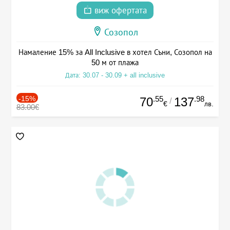
виж офертата
Созопол
Намаление 15% за All Inclusive в хотел Съни, Созопол на
50 м от плажа
Дата: 30.07 - 30.09 + all inclusive
-15%
.55
.98
70
137
/
€
лв.
83.00€