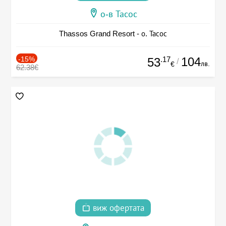
о-в Тасос
Thassos Grand Resort - о. Тасос
-15%
.17
104
53
/
лв.
€
62.38€
виж офертата