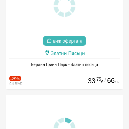
виж офертата
Златни Пясъци
Берлин Грийн Парк - Златни пясъци
-25%
.75
66
33
/
лв.
€
44.99€