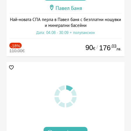
Павел Баня
Най-новата СПА перла в Павел баня с безплатни нощувки
и минерални басейни
Дата: 04.08 - 30.09 + полупансион
-18%
90
.03
176
/
€
лв.
110.00€