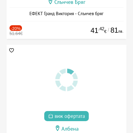
Слънчев Бряг
ЕФЕКТ Гранд Виктория - Слънчев бряг
-20%
.42
81
41
/
лв.
€
51.64€
виж офертата
Албена