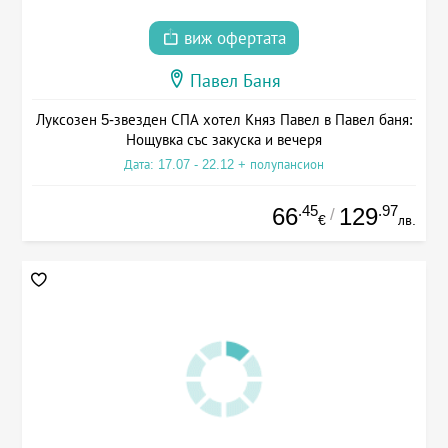
виж офертата
Павел Баня
Луксозен 5-звезден СПА хотел Княз Павел в Павел баня:
Нощувка със закуска и вечеря
Дата: 17.07 - 22.12 + полупансион
.45
.97
66
129
/
€
лв.