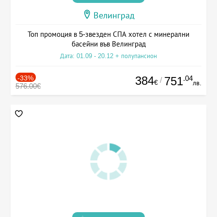
Велинград
Топ промоция в 5-звезден СПА хотел с минерални
басейни във Велинград
Дата: 01.09 - 20.12 + полупансион
-33%
384
.04
751
/
€
лв.
576.00€