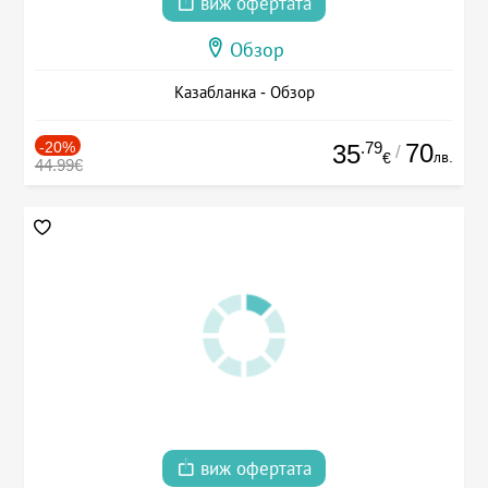
виж офертата
Обзор
Казабланка - Обзор
-20%
.79
70
35
/
лв.
€
44.99€
виж офертата