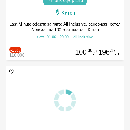
виж офертата
Китен
Last Minute оферта за лято: All Inclusive, реновиран хотел
Атлиман на 100 м от плажа в Китен
Дата: 01.06 - 29.09 + all inclusive
-15%
.30
.17
100
196
/
€
лв.
118.00€