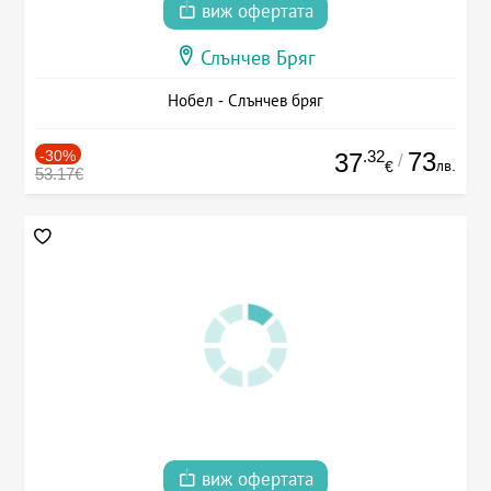
виж офертата
Слънчев Бряг
Нобел - Слънчев бряг
-30%
.32
73
37
/
лв.
€
53.17€
виж офертата