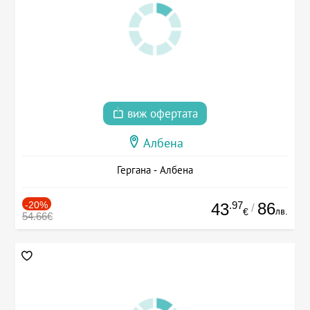
виж офертата
Албена
Гергана - Албена
-20%
.97
86
43
/
лв.
€
54.66€