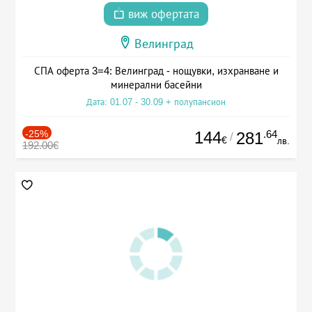
виж офертата
Велинград
СПА оферта 3=4: Велинград - нощувки, изхранване и
минерални басейни
Дата: 01.07 - 30.09 + полупансион
-25%
144
.64
281
/
€
лв.
192.00€