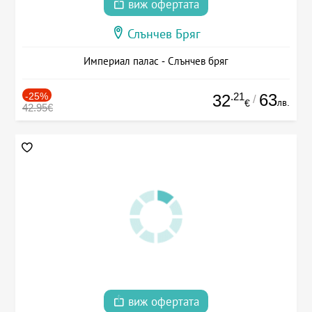
виж офертата
Слънчев Бряг
Империал палас - Слънчев бряг
-25%
.21
63
32
/
лв.
€
42.95€
виж офертата