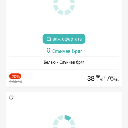
виж офертата
Слънчев Бряг
Белвю - Слънчев бряг
-20%
.86
76
38
/
лв.
€
48.57€