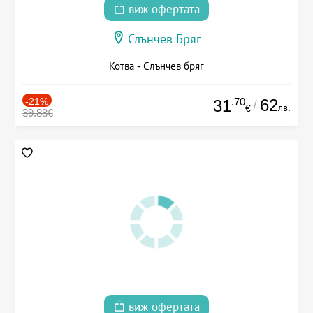
виж офертата
Слънчев Бряг
Котва - Слънчев бряг
-21%
.70
62
31
/
лв.
€
39.88€
виж офертата