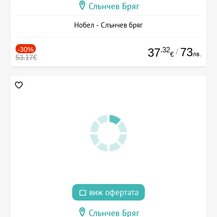
Слънчев Бряг
Нобел - Слънчев бряг
-30%
.32
73
37
/
лв.
€
53.17€
виж офертата
Слънчев Бряг