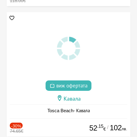
118.00€
виж офертата
Кавала
Tosca Beach- Кавала
-30%
.15
102
52
/
лв.
€
74.65€