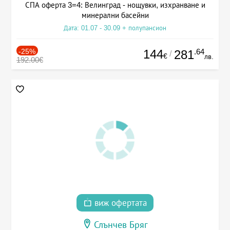
СПА оферта 3=4: Велинград - нощувки, изхранване и
минерални басейни
Дата: 01.07 - 30.09 + полупансион
-25%
144
.64
281
/
€
лв.
192.00€
виж офертата
Слънчев Бряг