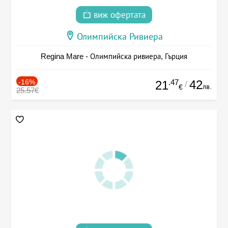
виж офертата
Олимпийска Ривиера
Regina Mare - Олимпийска ривиера, Гърция
-16%
.47
42
21
/
лв.
€
25.57€