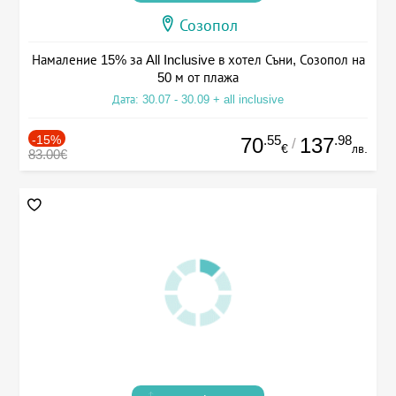
Созопол
Намаление 15% за All Inclusive в хотел Съни, Созопол на
50 м от плажа
Дата: 30.07 - 30.09 + all inclusive
-15%
.55
.98
70
137
/
€
лв.
83.00€