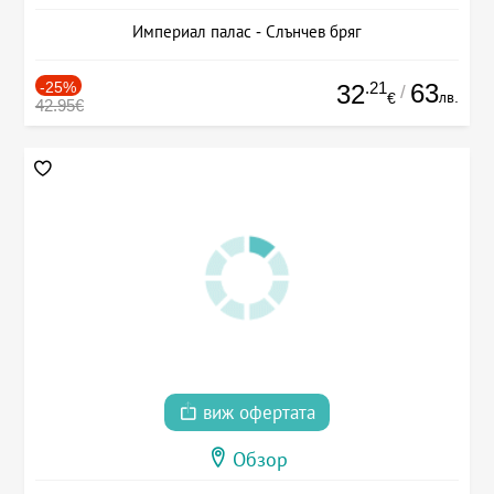
Империал палас - Слънчев бряг
-25%
.21
63
32
/
лв.
€
42.95€
виж офертата
Обзор