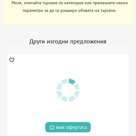
Моля, опитайте търсене по категория или премахнете някои
параметри за да се разшири обхвата на търсене.
Други изгодни предложения
виж офертата