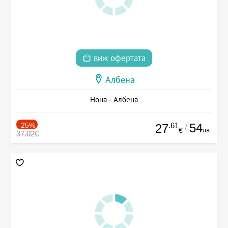
виж офертата
Албена
Нона - Албена
-25%
.61
54
27
/
лв.
€
37.02€