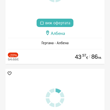
виж офертата
Албена
Гергана - Албена
-20%
.97
86
43
/
лв.
€
54.66€