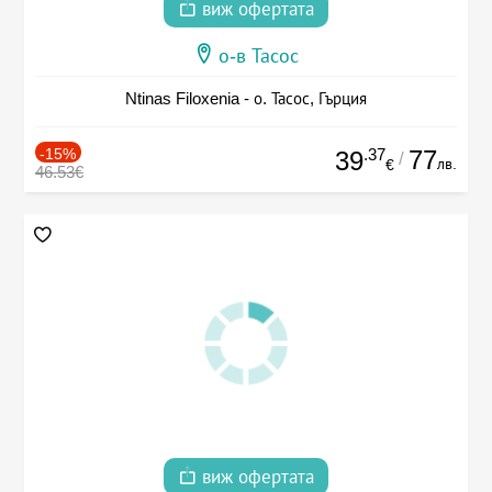
виж офертата
о-в Тасос
Ntinas Filoxenia - о. Тасос, Гърция
-15%
.37
77
39
/
лв.
€
46.53€
виж офертата