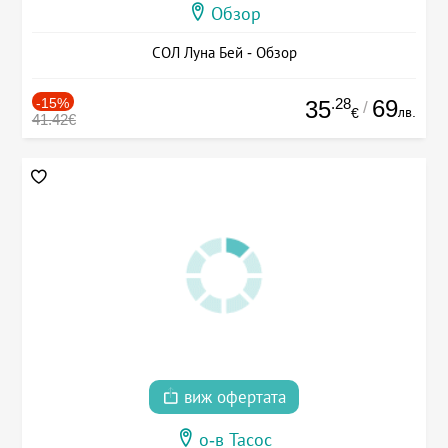
Обзор
СОЛ Луна Бей - Обзор
-15%
.28
69
35
/
лв.
€
41.42€
виж офертата
о-в Тасос