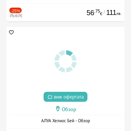
-25%
.75
111
56
/
лв.
€
75.67€
виж офертата
Обзор
АЛУА Хелиос Бей - Обзор