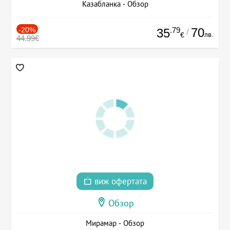
Казабланка - Обзор
-20%
.79
70
35
/
лв.
€
44.99€
виж офертата
Обзор
Мирамар - Обзор