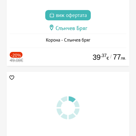
виж офертата
Слънчев Бряг
Корона - Слънчев бряг
-20%
.37
77
39
/
лв.
€
49.08€