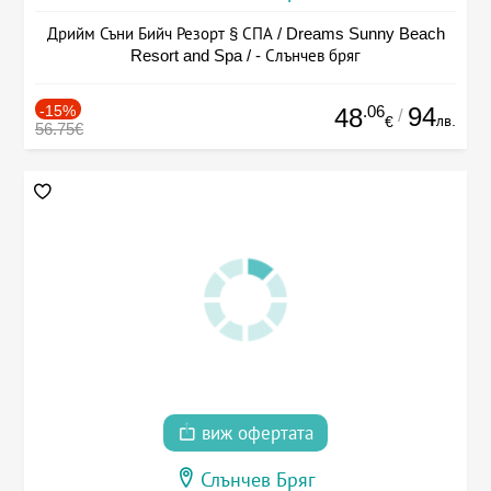
Дрийм Съни Бийч Резорт § СПА / Dreams Sunny Beach
Resort and Spa / - Слънчев бряг
-15%
.06
94
48
/
лв.
€
56.75€
виж офертата
Слънчев Бряг