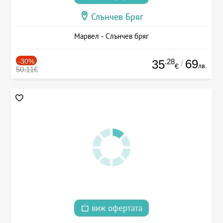
Слънчев Бряг
Марвел - Слънчев бряг
-30%
.28
69
35
/
лв.
€
50.11€
виж офертата