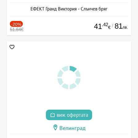
ЕФЕКТ Гранд Виктория - Слънчев бряг
-20%
.42
81
41
/
лв.
€
51.64€
виж офертата
Велинград