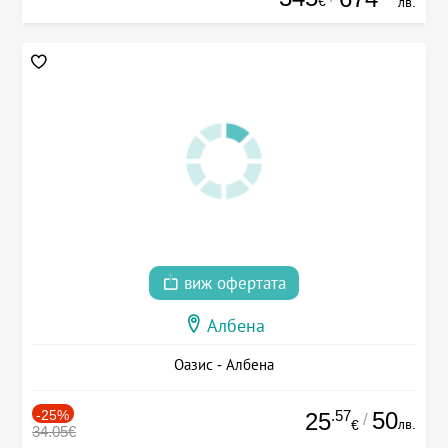
€
лв.
виж офертата
Албена
Оазис - Албена
-25%
.57
50
25
/
лв.
€
34.05€