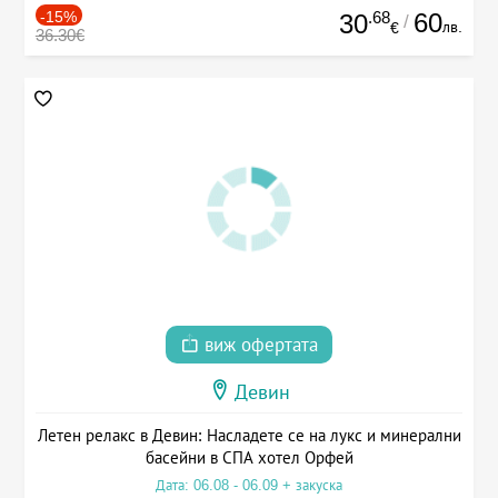
-15%
.68
60
30
/
лв.
€
36.30€
виж офертата
Девин
Летен релакс в Девин: Насладете се на лукс и минерални
басейни в СПА хотел Орфей
Дата: 06.08 - 06.09 + закуска