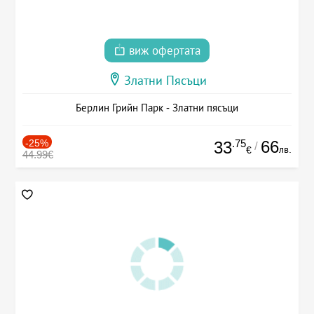
виж офертата
Златни Пясъци
Берлин Грийн Парк - Златни пясъци
-25%
.75
66
33
/
лв.
€
44.99€