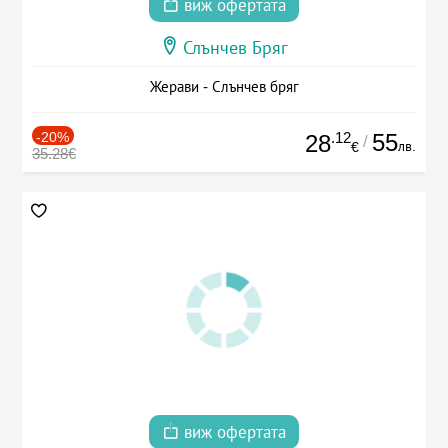
виж офертата
Слънчев Бряг
Жерави - Слънчев бряг
-20%
.12
55
28
/
лв.
€
35.28€
виж офертата