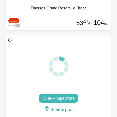
Thassos Grand Resort - о. Тасос
-15%
.17
104
53
/
лв.
€
62.38€
виж офертата
Велинград