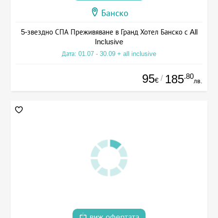
Банско
5-звездно СПА Преживяване в Гранд Хотел Банско с All
Inclusive
Дата: 01.07 - 30.09 + all inclusive
95
.80
185
/
€
лв.
виж офертата