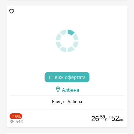
виж офертата
Албена
Елица - Албена
-25%
.59
52
26
/
лв.
€
35.54€