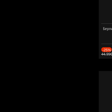
Берли
-25%
44.99