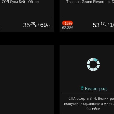
СОЛ Луна Бей - Обзор
Thassos Grand Resort - о. Т
.28
69
-15%
.17
1
35
53
/
/
лв.
€
€
€
62.38€
Велинград
СПА оферта 3=4: Велингра
нощувки, изхранване и мине
басейни
Дата: 01.07 - 30.09 + полупан