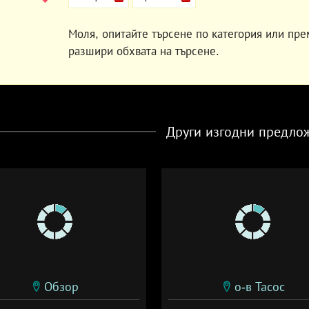
Моля, опитайте търсене по категория или пре
разшири обхвата на търсене.
Други изгодни предло
Обзор
о-в Тасос