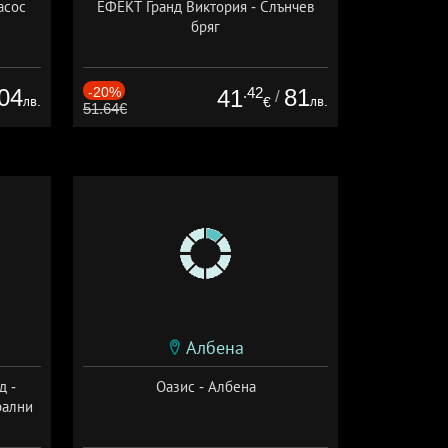
асос
ЕФЕКТ Гранд Виктория - Слънчев
бряг
04
-20%
.42
81
41
/
лв.
лв.
€
51.64€
Албена
д -
Оазис - Албена
рални
сион