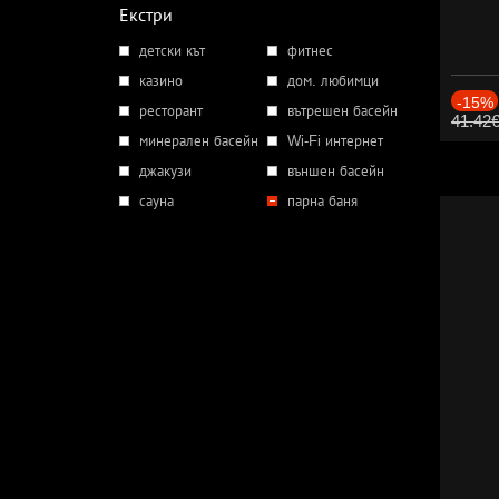
Екстри
детски кът
фитнес
казино
дом. любимци
-15%
ресторант
вътрешен басейн
41.42
минерален басейн
Wi-Fi интернет
джакузи
външен басейн
сауна
парна баня