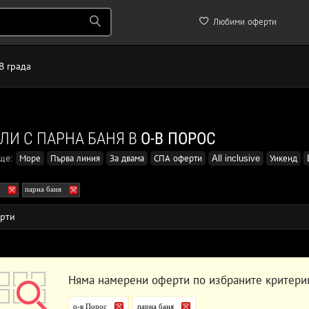
Любими оферти
В града
ЛИ С ПАРНА БАНЯ В
О-В ПОРОС
още:
Море
Първа линия
За двама
СПА оферти
All inclusive
Уикенд
парна баня
рти
Няма намерени оферти по избраните критери
о-в Порос
парна баня