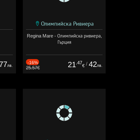
Олимпийска Ривиера
Regina Mare - Олимпийска ривиера,
Гърция
77
-16%
.47
42
21
/
лв.
лв.
€
25.57€