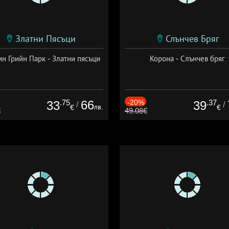
Златни Пясъци
Слънчев Бряг
н Грийн Парк - Златни пясъци
Корона - Слънчев бряг
.75
66
-20%
.37
33
39
/
/
лв.
€
€
€
49.08€