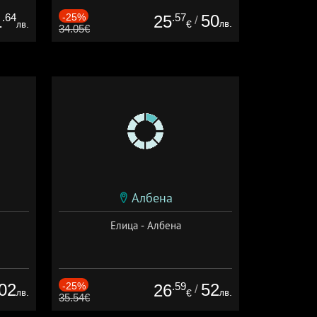
.64
-25%
.57
50
1
25
/
лв.
лв.
€
34.05€
Албена
Елица - Албена
02
-25%
.59
52
26
/
лв.
лв.
€
35.54€