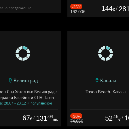
-25%
144
28
/
ално предложение
€
192.00€
Велинград
Кавала
зен Спа Хотел във Велинград с
Tosca Beach- Кавала
ерални Басейни и СПА Пакет
а: 28.07 - 23.12 + полупансион
67
.04
-30%
.15
1
131
52
/
/
€
лв.
€
74.65€