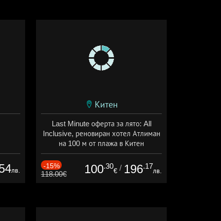
Китен
Last Minute оферта за лято: All
Inclusive, реновиран хотел Атлиман
на 100 м от плажа в Китен
Дата: 01.06 - 29.09 + all inclusive
54
-15%
.30
.17
100
196
/
лв.
€
лв.
118.00€