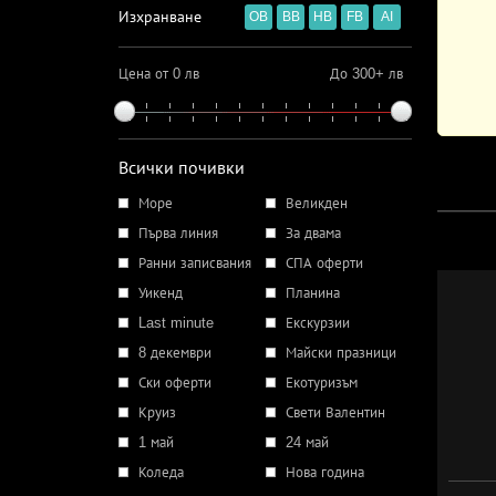
Изхранване
OB
BB
HB
FB
AI
Цена от 0 лв
До 300+ лв
Всички почивки
Море
Великден
Първа линия
За двама
Ранни записвания
СПА оферти
Уикенд
Планина
Last minute
Екскурзии
8 декември
Майски празници
Ски оферти
Екотуризъм
Круиз
Свети Валентин
1 май
24 май
Коледа
Нова година