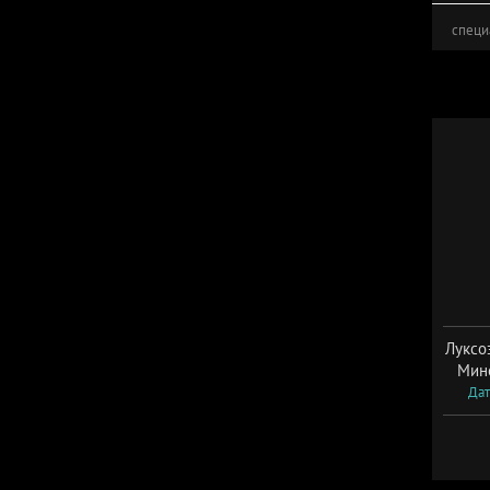
специ
Луксо
Мин
Дат