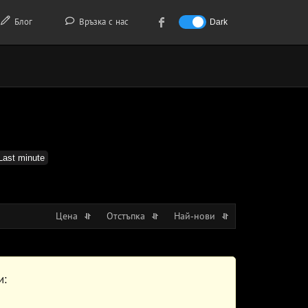
Блог
Връзка с нас
Dark
Last minute
Цена
Отстъпка
Най-нови
и: