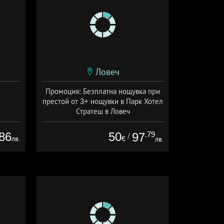
Ловеч
Промоция: Безплатна нощувка при
престой от 3+ нощувки в Парк Хотел
Стратеш в Ловеч
Дата: 14.05 - 01.10 + полупансион
86
50
.79
97
/
лв.
€
лв.