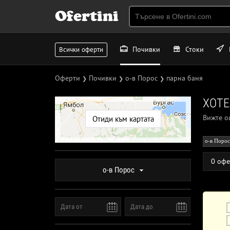
Ofertini
Почивки
Стоки
Всички оферти
Оферти
Почивки
о-в Порос
парна баня
❯
❯
❯
ХОТЕ
Вижте 
Отиди към картата
о-в Порос
0 офе
о-в Порос