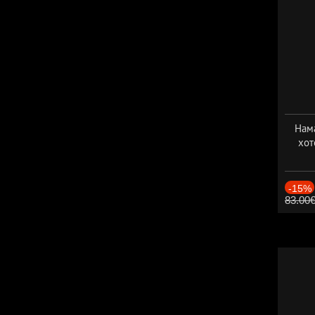
Нама
хот
Дат
-15%
83.00