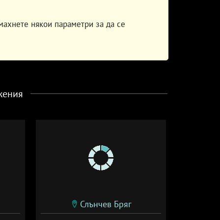
махнете някои параметри за да се
жения
Слънчев Бряг