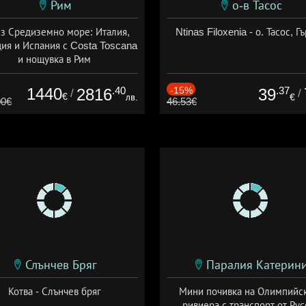
Рим
о-в Тасос
з Средиземно море: Италия,
Ntinas Filoxenia - о. Тасос, Г
ия и Испания с Costa Toscana
и нощувка в Рим
+ пълен пансион
1440
.40
-15%
.37
2816
39
/
/
€
лв.
€
00€
46.53€
Слънчев Бряг
Паралия Катерин
Котва - Слънчев бряг
Мини почивка на Олимпийс
ривиера с транспорт от Рус