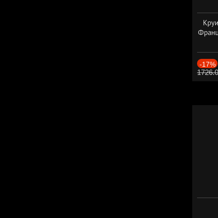
Круи
Франц
-17%
1726.