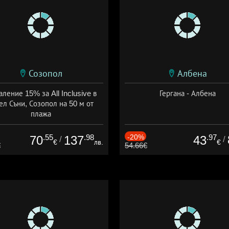
Созопол
Албена
ление 15% за All Inclusive в
Гергана - Албена
ел Съни, Созопол на 50 м от
плажа
а: 30.07 - 30.09 + all inclusive
.55
.98
-20%
.97
70
137
43
/
/
€
лв.
€
€
54.66€