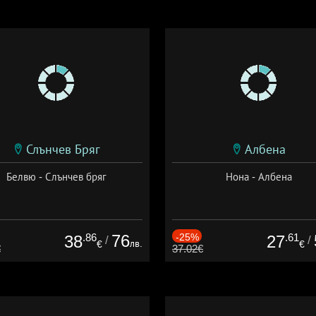
Слънчев Бряг
Албена
Белвю - Слънчев бряг
Нона - Албена
.86
76
-25%
.61
38
27
/
/
лв.
€
€
€
37.02€