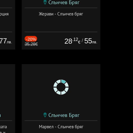
Слънчев Бряг
ърция
Жерави - Слънчев бряг
77
-20%
.12
55
28
/
лв.
лв.
€
35.28€
и
Слънчев Бряг
ката
Марвел - Слънчев бряг
е и