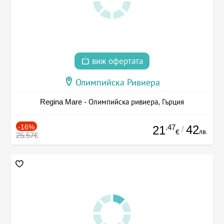
виж офертата
Олимпийска Ривиера
Regina Mare - Олимпийска ривиера, Гърция
-16%
.47
42
21
/
лв.
€
25.57€