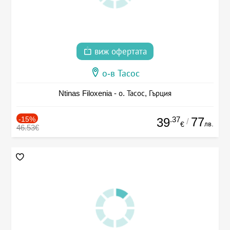
виж офертата
о-в Тасос
Ntinas Filoxenia - о. Тасос, Гърция
-15%
.37
77
39
/
лв.
€
46.53€