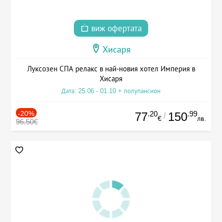
виж офертата
Хисаря
Луксозен СПА релакс в най-новия хотел Империя в
Хисаря
Дата: 25.06 - 01.10 + полупансион
-20%
.20
.99
77
150
/
€
лв.
96.50€