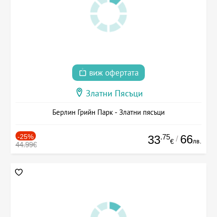
виж офертата
Златни Пясъци
Берлин Грийн Парк - Златни пясъци
-25%
.75
66
33
/
лв.
€
44.99€