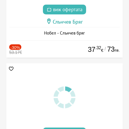
виж офертата
Слънчев Бряг
Нобел - Слънчев бряг
-30%
.32
73
37
/
лв.
€
53.17€