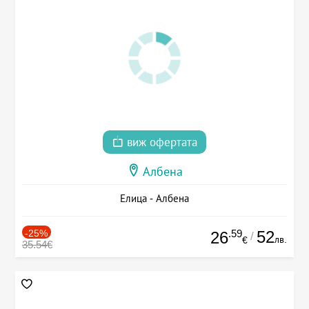
виж офертата
Албена
Елица - Албена
-25%
.59
52
26
/
лв.
€
35.54€