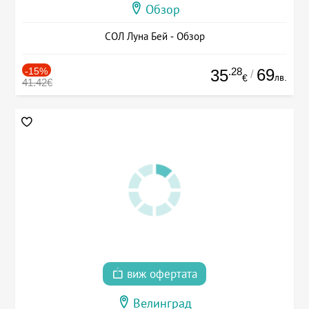
Обзор
СОЛ Луна Бей - Обзор
-15%
.28
69
35
/
лв.
€
41.42€
виж офертата
Велинград