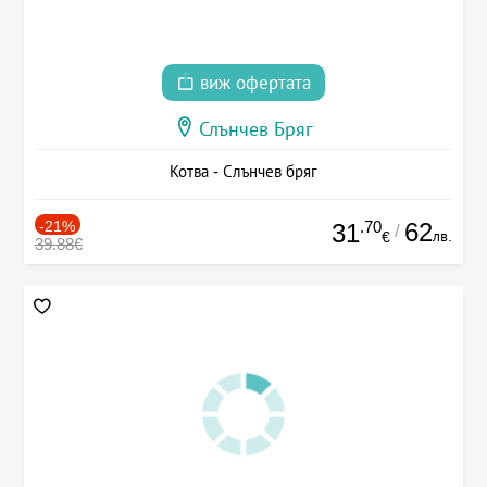
виж офертата
Слънчев Бряг
Котва - Слънчев бряг
-21%
.70
62
31
/
лв.
€
39.88€