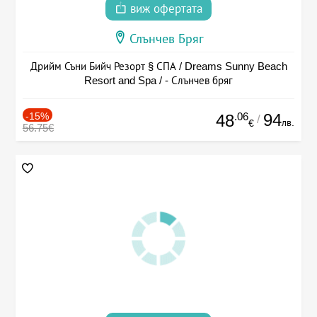
виж офертата
Слънчев Бряг
Дрийм Съни Бийч Резорт § СПА / Dreams Sunny Beach
Resort and Spa / - Слънчев бряг
-15%
.06
94
48
/
лв.
€
56.75€