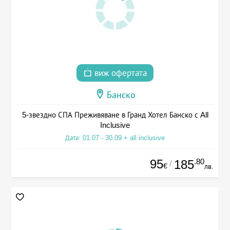
виж офертата
Банско
5-звездно СПА Преживяване в Гранд Хотел Банско с All
Inclusive
Дата: 01.07 - 30.09 + all inclusive
95
.80
185
/
€
лв.