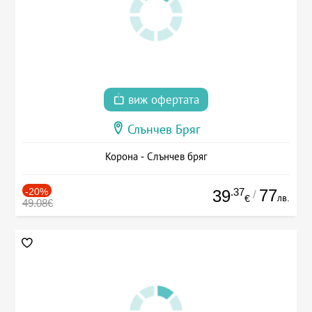
виж офертата
Слънчев Бряг
Корона - Слънчев бряг
-20%
.37
77
39
/
лв.
€
49.08€