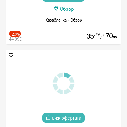
Обзор
Казабланка - Обзор
-20%
.79
70
35
/
лв.
€
44.99€
виж офертата