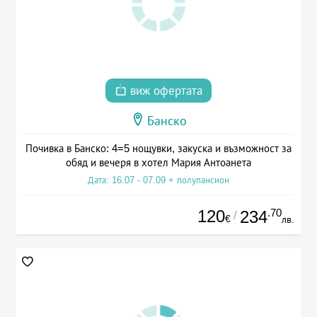
виж офертата
Банско
Почивка в Банско: 4=5 нощувки, закуска и възможност за
обяд и вечеря в хотел Мария Антоанета
Дата: 16.07 - 07.09 + полупансион
120
.70
234
/
€
лв.