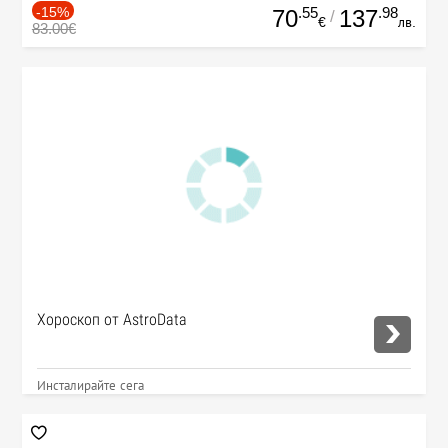
-15%
.55
.98
70
137
/
€
лв.
83.00€
Хороскоп от AstroData
Инсталирайте сега