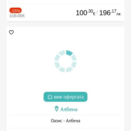
-15%
.30
.17
100
196
/
€
лв.
118.00€
виж офертата
Албена
Оазис - Албена