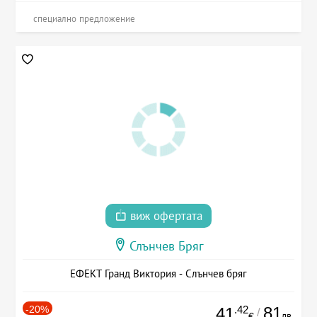
специално предложение
виж офертата
Слънчев Бряг
ЕФЕКТ Гранд Виктория - Слънчев бряг
-20%
.42
81
41
/
лв.
€