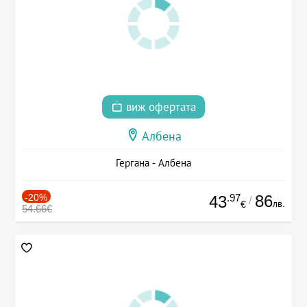
виж офертата
Албена
Гергана - Албена
-20%
.97
86
43
/
лв.
€
54.66€