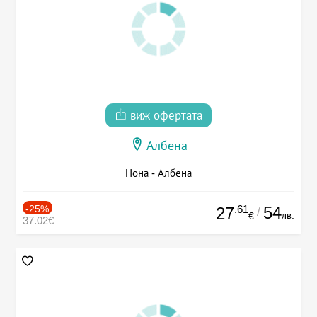
виж офертата
Албена
Нона - Албена
-25%
.61
54
27
/
лв.
€
37.02€