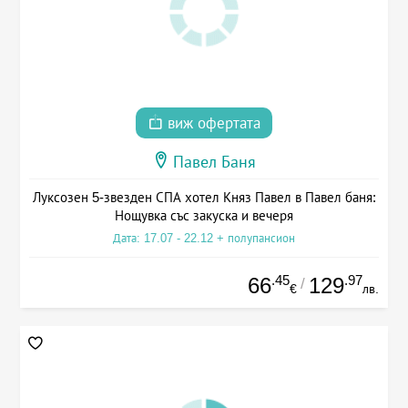
виж офертата
Павел Баня
Луксозен 5-звезден СПА хотел Княз Павел в Павел баня:
Нощувка със закуска и вечеря
Дата: 17.07 - 22.12 + полупансион
.45
.97
66
129
/
€
лв.