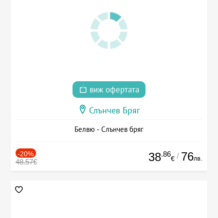
виж офертата
Слънчев Бряг
Белвю - Слънчев бряг
-20%
.86
76
38
/
лв.
€
48.57€