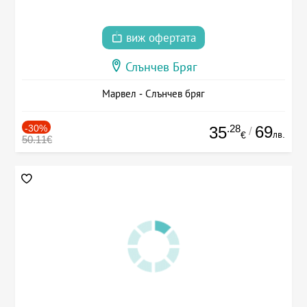
виж офертата
Слънчев Бряг
Марвел - Слънчев бряг
-30%
.28
69
35
/
лв.
€
50.11€