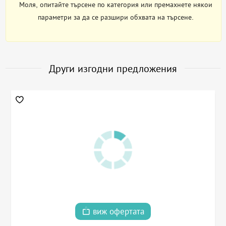
Моля, опитайте търсене по категория или премахнете някои
параметри за да се разшири обхвата на търсене.
Други изгодни предложения
виж офертата