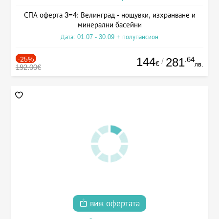
СПА оферта 3=4: Велинград - нощувки, изхранване и
минерални басейни
Дата: 01.07 - 30.09 + полупансион
-25%
144
.64
281
/
€
лв.
192.00€
виж офертата