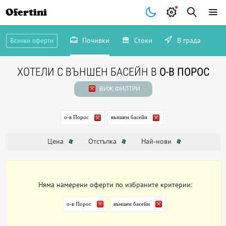
Ofertini
Почивки
Стоки
В града
Всички оферти
ХОТЕЛИ С ВЪНШЕН БАСЕЙН В
О-В ПОРОС
ВИЖ ФИЛТРИ
о-в Порос
външен басейн
Цена
Отстъпка
Най-нови
Няма намерени оферти по избраните критерии:
о-в Порос
външен басейн