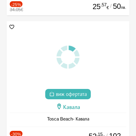
-25%
.57
50
25
/
лв.
€
34.05€
виж офертата
Кавала
Tosca Beach- Кавала
-30%
.15
102
/