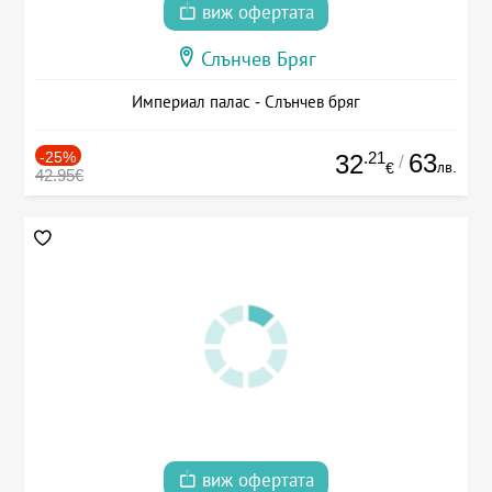
виж офертата
Слънчев Бряг
Империал палас - Слънчев бряг
-25%
.21
63
32
/
лв.
€
42.95€
виж офертата