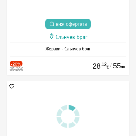
виж офертата
Слънчев Бряг
Жерави - Слънчев бряг
-20%
.12
55
28
/
лв.
€
35.28€