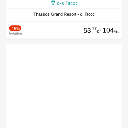
о-в Тасос
Thassos Grand Resort - о. Тасос
-15%
.17
104
53
/
лв.
€
62.38€