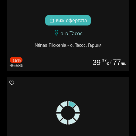
виж офертата
о-в Тасос
Ntinas Filoxenia - о. Тасос, Гърция
-15%
.37
77
39
/
лв.
€
46.53€