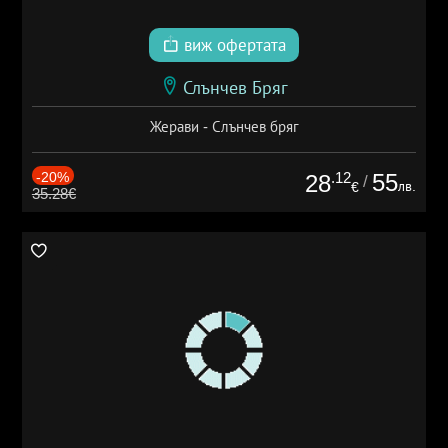
виж офертата
Слънчев Бряг
Жерави - Слънчев бряг
-20%
.12
55
28
/
лв.
€
35.28€