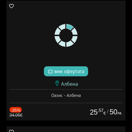
виж офертата
Албена
Оазис - Албена
-25%
.57
50
25
/
лв.
€
34.05€