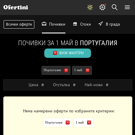
Ofertini
Почивки
Стоки
В града
Всички оферти
ПОЧИВКИ ЗА 1 МАЙ В
ПОРТУГАЛИЯ
ВИЖ ФИЛТРИ
Португалия
1 май
Цена
Отстъпка
Най-нови
Няма намерени оферти по избраните критерии:
Португалия
1 май