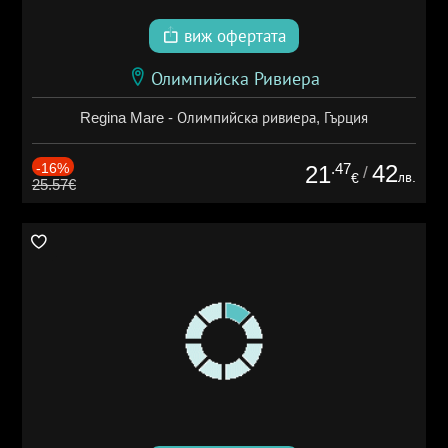
виж офертата
Олимпийска Ривиера
Regina Mare - Олимпийска ривиера, Гърция
-16%
.47
42
21
/
лв.
€
25.57€