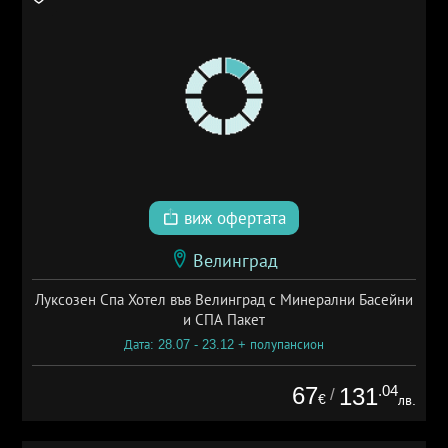
виж офертата
Велинград
Луксозен Спа Хотел във Велинград с Минерални Басейни
и СПА Пакет
Дата: 28.07 - 23.12 + полупансион
67
.04
131
/
€
лв.