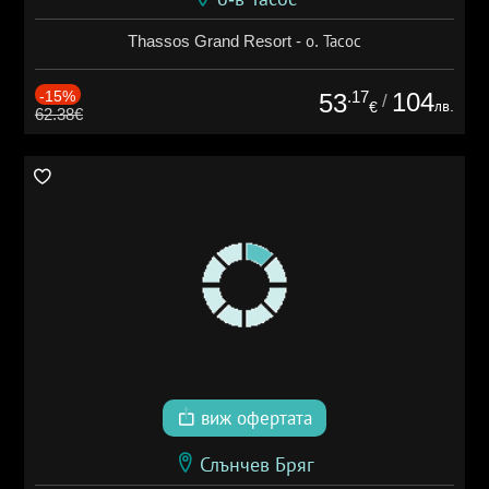
Thassos Grand Resort - о. Тасос
-15%
.17
104
53
/
лв.
€
62.38€
виж офертата
Слънчев Бряг