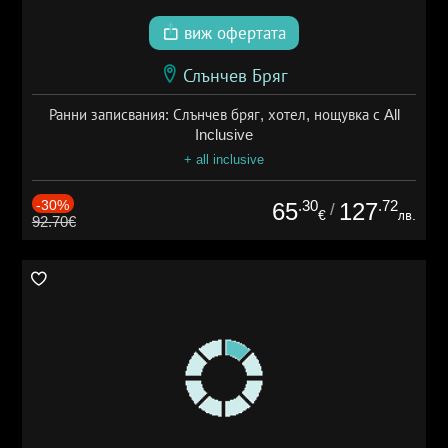
виж офертата
Слънчев Бряг
Ранни записвания: Слънчев бряг, хотел, нощувка с All
Inclusive
+ all inclusive
-30%
.30
.72
65
127
/
€
лв.
92.70€