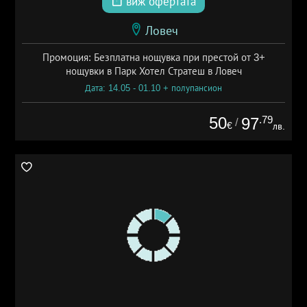
виж офертата
Ловеч
Промоция: Безплатна нощувка при престой от 3+
нощувки в Парк Хотел Стратеш в Ловеч
Дата: 14.05 - 01.10 + полупансион
50
.79
97
/
€
лв.