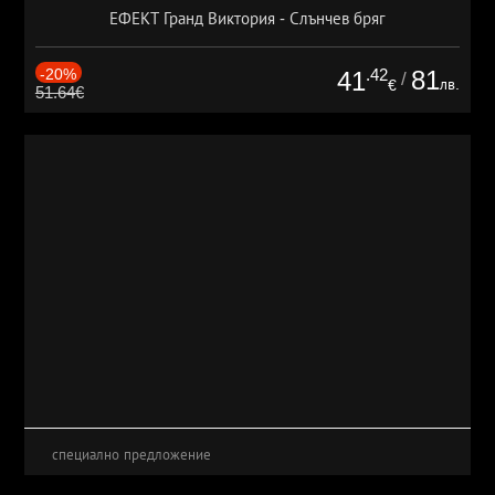
ЕФЕКТ Гранд Виктория - Слънчев бряг
-20%
.42
81
41
/
лв.
€
51.64€
специално предложение