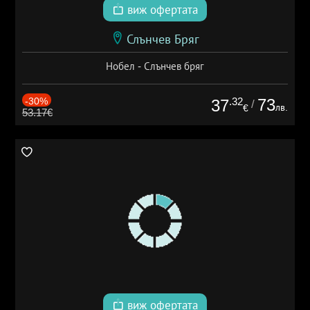
виж офертата
Слънчев Бряг
Нобел - Слънчев бряг
-30%
.32
73
37
/
лв.
€
53.17€
виж офертата