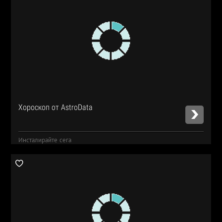
Хороскоп от AstroData
Инсталирайте сега