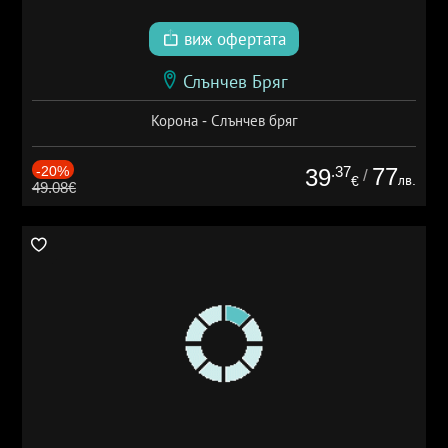
виж офертата
Слънчев Бряг
Корона - Слънчев бряг
-20%
.37
77
39
/
лв.
€
49.08€