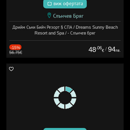
виж офертата
Слънчев Бряг
Дрийм Съни Бийч Резорт § СПА / Dreams Sunny Beach
Resort and Spa / - Слънчев бряг
-15%
.06
94
48
/
лв.
€
56.75€