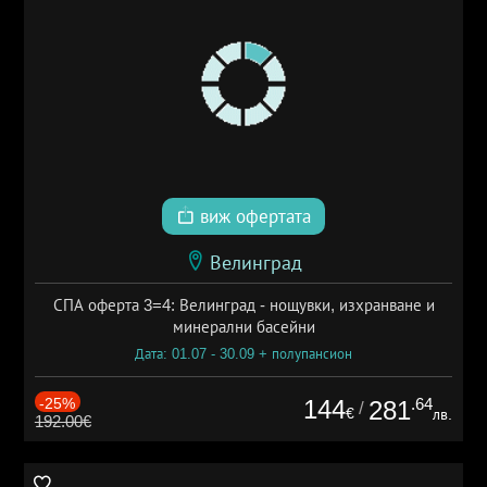
виж офертата
Велинград
СПА оферта 3=4: Велинград - нощувки, изхранване и
минерални басейни
Дата: 01.07 - 30.09 + полупансион
-25%
144
.64
281
/
€
лв.
192.00€