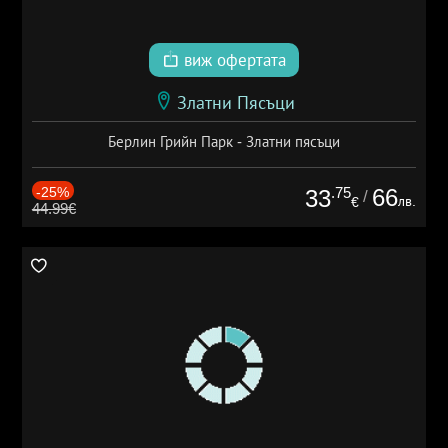
виж офертата
Златни Пясъци
Берлин Грийн Парк - Златни пясъци
-25%
.75
66
33
/
лв.
€
44.99€