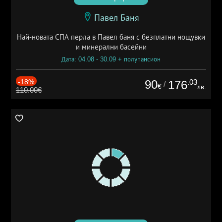
Павел Баня
Най-новата СПА перла в Павел баня с безплатни нощувки
и минерални басейни
Дата: 04.08 - 30.09 + полупансион
-18%
90
.03
176
/
€
лв.
110.00€