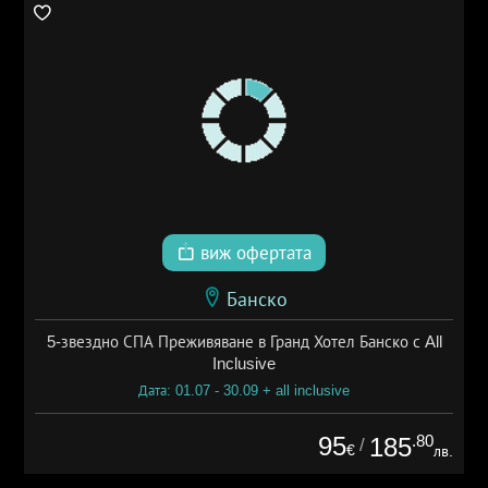
виж офертата
Банско
5-звездно СПА Преживяване в Гранд Хотел Банско с All
Inclusive
Дата: 01.07 - 30.09 + all inclusive
95
.80
185
/
€
лв.