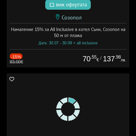
виж офертата
Созопол
Намаление 15% за All Inclusive в хотел Съни, Созопол на
50 м от плажа
Дата: 30.07 - 30.09 + all inclusive
-15%
.55
.98
70
137
/
€
лв.
83.00€