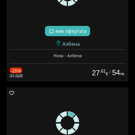
виж офертата
Албена
Нона - Албена
-25%
.61
54
27
/
лв.
€
37.02€