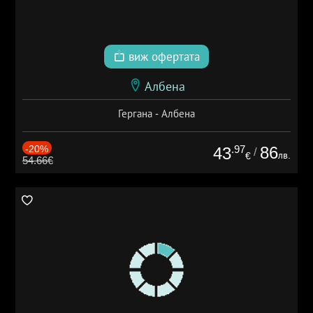
виж офертата
Албена
Гергана - Албена
-20%
.97
86
43
/
лв.
€
54.66€