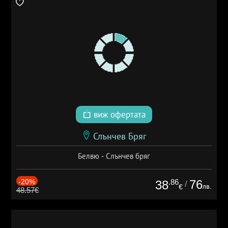
виж офертата
Слънчев Бряг
Белвю - Слънчев бряг
-20%
.86
76
38
/
лв.
€
48.57€