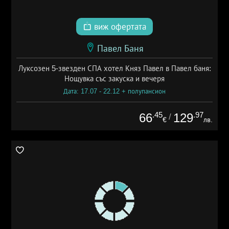
виж офертата
Павел Баня
Луксозен 5-звезден СПА хотел Княз Павел в Павел баня:
Нощувка със закуска и вечеря
Дата: 17.07 - 22.12 + полупансион
.45
.97
66
129
/
€
лв.