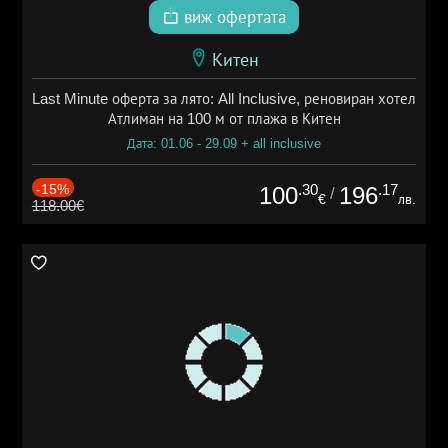
виж офертата
Китен
Last Minute оферта за лято: All Inclusive, реновиран хотел
Атлиман на 100 м от плажа в Китен
Дата: 01.06 - 29.09 + all inclusive
-15%
.30
.17
100
196
/
€
лв.
118.00€