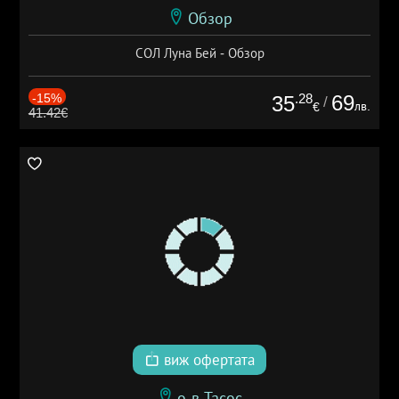
Обзор
СОЛ Луна Бей - Обзор
-15%
.28
69
35
/
лв.
€
41.42€
виж офертата
о-в Тасос