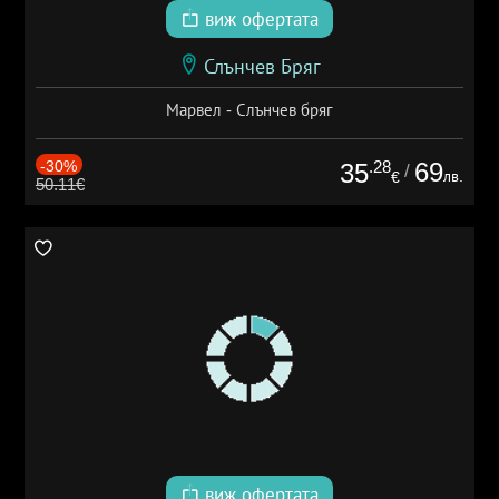
виж офертата
Слънчев Бряг
Марвел - Слънчев бряг
-30%
.28
69
35
/
лв.
€
50.11€
виж офертата