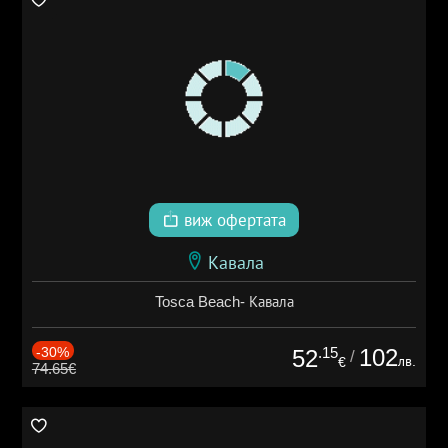
виж офертата
Кавала
Tosca Beach- Кавала
-30%
.15
102
52
/
лв.
€
74.65€