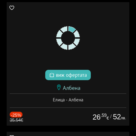
виж офертата
Албена
Елица - Албена
-25%
.59
52
26
/
лв.
€
35.54€