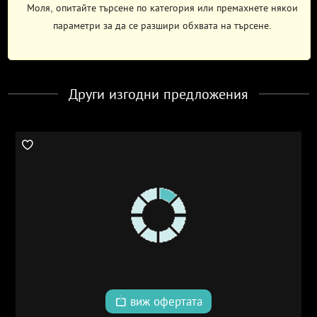
Моля, опитайте търсене по категория или премахнете някои
параметри за да се разшири обхвата на търсене.
Други изгодни предложения
виж офертата