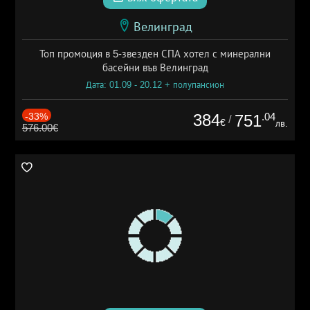
Велинград
Топ промоция в 5-звезден СПА хотел с минерални
басейни във Велинград
Дата: 01.09 - 20.12 + полупансион
-33%
384
.04
751
/
€
лв.
576.00€