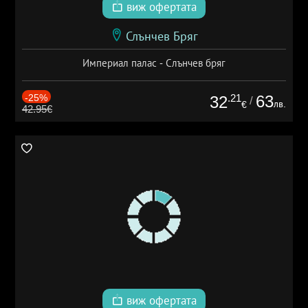
виж офертата
Слънчев Бряг
Империал палас - Слънчев бряг
-25%
.21
63
32
/
лв.
€
42.95€
виж офертата