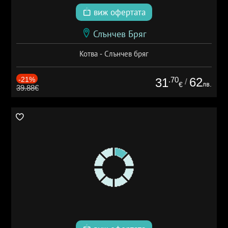
виж офертата
Слънчев Бряг
Котва - Слънчев бряг
-21%
.70
62
31
/
лв.
€
39.88€