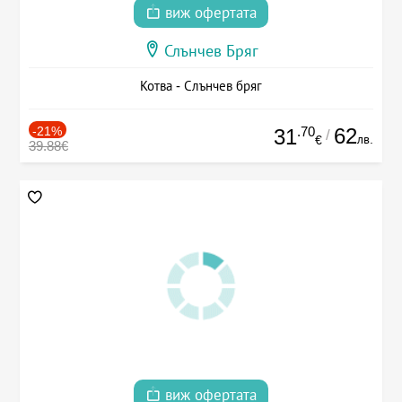
виж офертата
Слънчев Бряг
Котва - Слънчев бряг
-21%
.70
62
31
/
лв.
€
39.88€
виж офертата