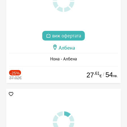
виж офертата
Албена
Нона - Албена
-25%
.61
54
27
/
лв.
€
37.02€