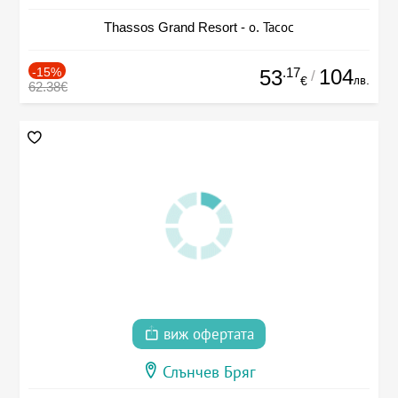
Thassos Grand Resort - о. Тасос
-15%
.17
104
53
/
лв.
€
62.38€
виж офертата
Слънчев Бряг