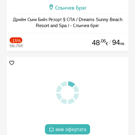
Слънчев Бряг
Дрийм Съни Бийч Резорт § СПА / Dreams Sunny Beach
Resort and Spa / - Слънчев бряг
-15%
.06
94
48
/
лв.
€
56.75€
виж офертата