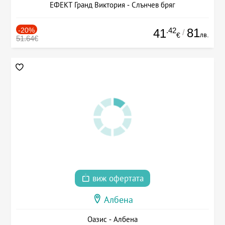
ЕФЕКТ Гранд Виктория - Слънчев бряг
-20%
.42
81
41
/
лв.
€
51.64€
виж офертата
Албена
Оазис - Албена