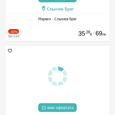
Слънчев Бряг
Марвел - Слънчев бряг
-30%
.28
69
35
/
лв.
€
50.11€
виж офертата