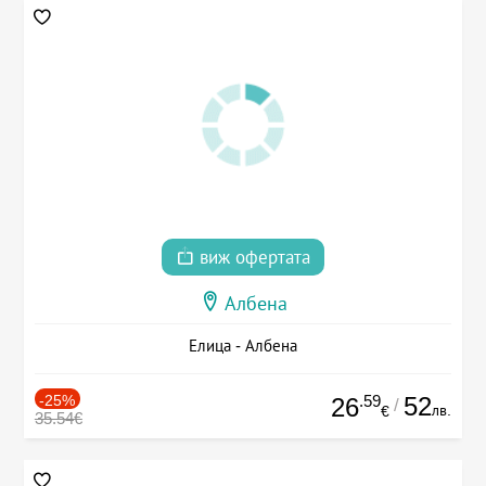
виж офертата
Албена
Елица - Албена
-25%
.59
52
26
/
лв.
€
35.54€