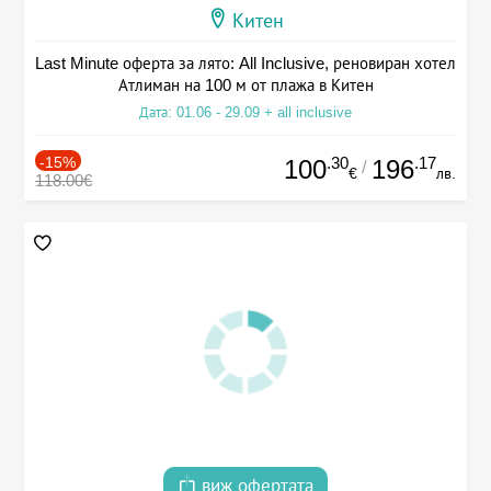
Китен
Last Minute оферта за лято: All Inclusive, реновиран хотел
Атлиман на 100 м от плажа в Китен
Дата: 01.06 - 29.09 + all inclusive
-15%
.30
.17
100
196
/
€
лв.
118.00€
виж офертата