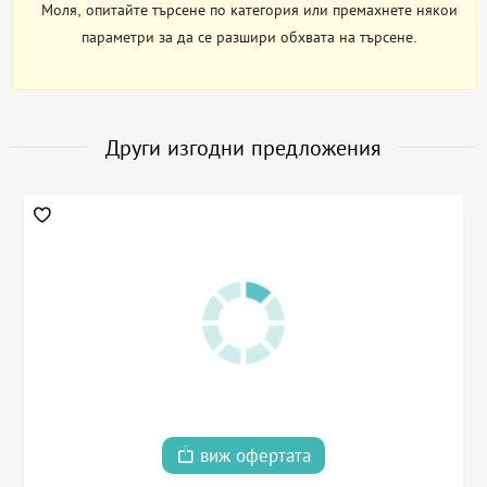
Моля, опитайте търсене по категория или премахнете някои
параметри за да се разшири обхвата на търсене.
Други изгодни предложения
виж офертата