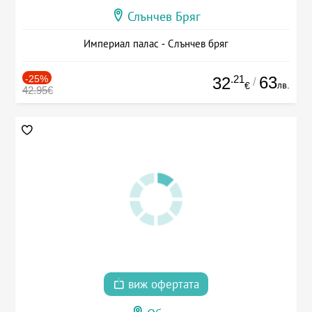
Слънчев Бряг
Империал палас - Слънчев бряг
-25%
.21
63
32
/
лв.
€
42.95€
виж офертата