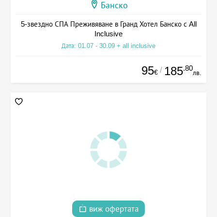
Банско
5-звездно СПА Преживяване в Гранд Хотел Банско с All
Inclusive
Дата: 01.07 - 30.09 + all inclusive
95
.80
185
/
€
лв.
виж офертата