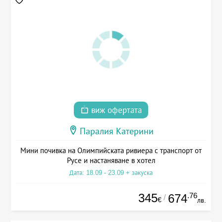
виж офертата
Паралия Катерини
Мини почивка на Олимпийската ривиера с транспорт от
Русе и настаняване в хотел
Дата: 18.09 - 23.09 + закуска
345
.76
674
/
€
лв.