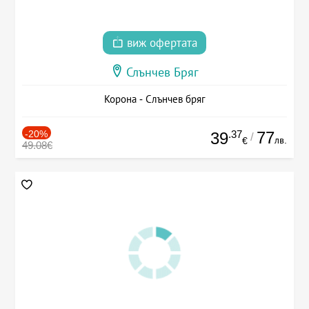
виж офертата
Слънчев Бряг
Корона - Слънчев бряг
-20%
.37
77
39
/
лв.
€
49.08€