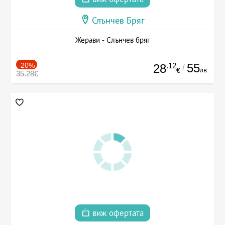
Слънчев Бряг
Жерави - Слънчев бряг
-20%
.12
55
28
/
лв.
€
35.28€
виж офертата