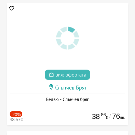
виж офертата
Слънчев Бряг
Белвю - Слънчев бряг
-20%
.86
76
38
/
лв.
€
48.57€