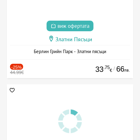
виж офертата
Златни Пясъци
Берлин Грийн Парк - Златни пясъци
-25%
.75
66
33
/
лв.
€
44.99€