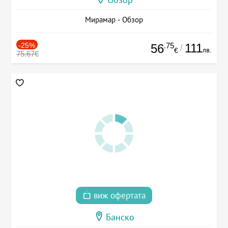
Обзор
Мирамар - Обзор
-25%
.75
111
56
/
лв.
€
75.67€
виж офертата
Банско