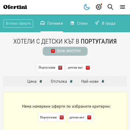
Ofertini
Почивки
Стоки
В града
Всички оферти
ХОТЕЛИ С ДЕТСКИ КЪТ В
ПОРТУГАЛИЯ
ВИЖ ФИЛТРИ
Португалия
детски кът
Цена
Отстъпка
Най-нови
Няма намерени оферти по избраните критерии:
Португалия
детски кът