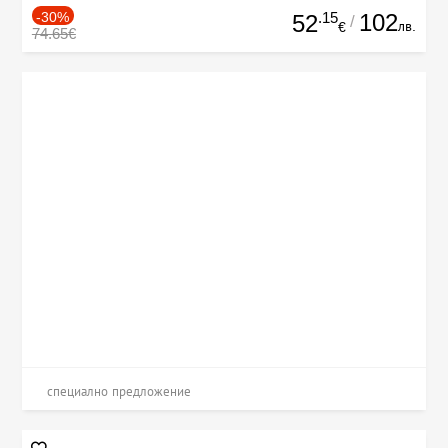
-30%
.15
102
52
/
лв.
€
74.65€
специално предложение