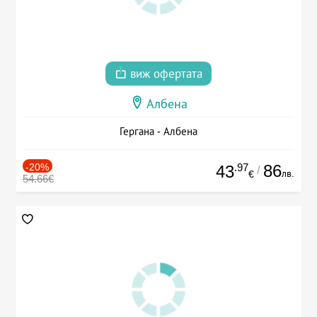
виж офертата
Албена
Гергана - Албена
-20%
.97
86
43
/
лв.
€
54.66€