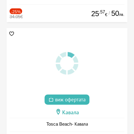
-25%
.57
50
25
/
лв.
€
34.05€
виж офертата
Кавала
Tosca Beach- Кавала