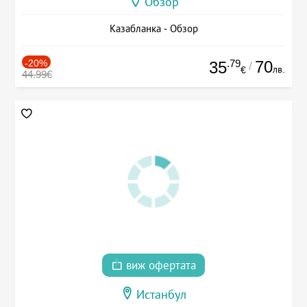
Обзор
Казабланка - Обзор
-20%
.79
70
35
/
лв.
€
44.99€
виж офертата
Истанбул