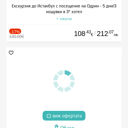
Екскурзия до Истанбул с посещение на Одрин - 5 дни/3
нощувки в 3* хотел
+ закуска
-17%
.43
.07
108
212
/
€
лв.
130.00€
виж офертата