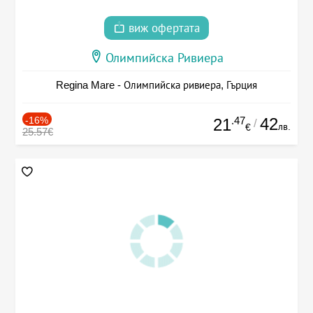
виж офертата
Олимпийска Ривиера
Regina Mare - Олимпийска ривиера, Гърция
-16%
.47
42
21
/
лв.
€
25.57€