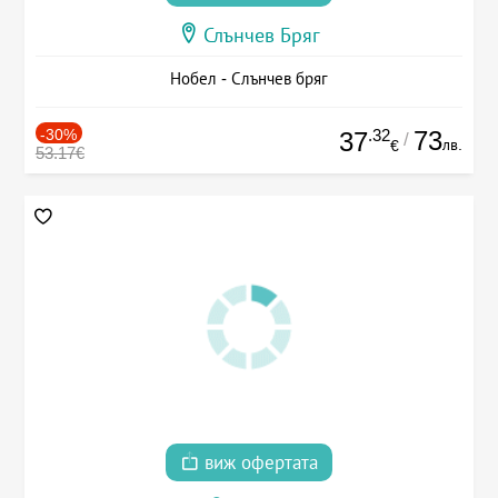
Слънчев Бряг
Нобел - Слънчев бряг
-30%
.32
73
37
/
лв.
€
53.17€
виж офертата