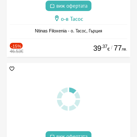
виж офертата
о-в Тасос
Ntinas Filoxenia - о. Тасос, Гърция
-15%
.37
77
39
/
лв.
€
46.53€
виж офертата