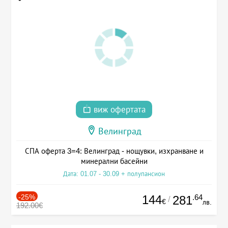
виж офертата
Велинград
СПА оферта 3=4: Велинград - нощувки, изхранване и
минерални басейни
Дата: 01.07 - 30.09 + полупансион
-25%
144
.64
281
/
€
лв.
192.00€