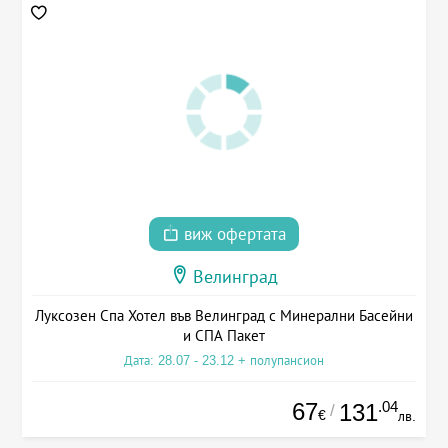
виж офертата
Велинград
Луксозен Спа Хотел във Велинград с Минерални Басейни
и СПА Пакет
Дата: 28.07 - 23.12 + полупансион
67
.04
131
/
€
лв.