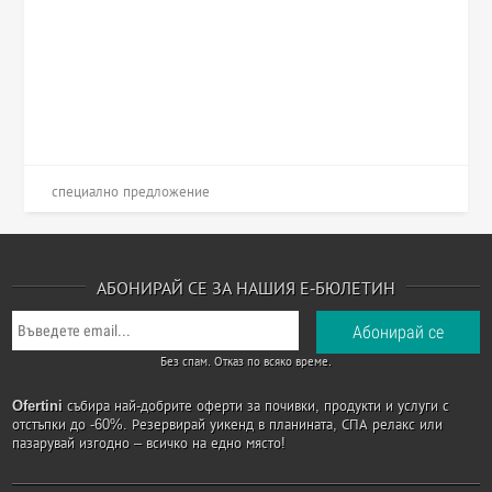
специално предложение
АБОНИРАЙ СЕ ЗА НАШИЯ Е-БЮЛЕТИН
Без спам. Отказ по всяко време.
Ofertini
събира най-добрите оферти за почивки, продукти и услуги с
отстъпки до -60%. Резервирай уикенд в планината, СПА релакс или
пазарувай изгодно – всичко на едно място!