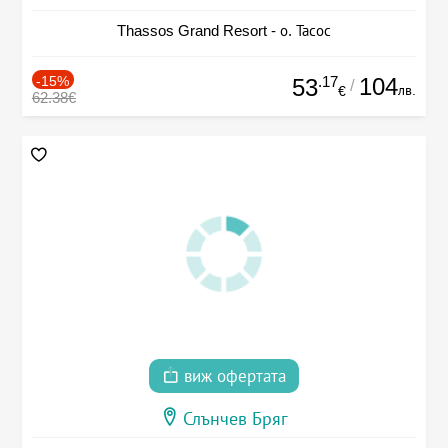
Thassos Grand Resort - о. Тасос
-15%
.17
104
53
/
лв.
€
62.38€
виж офертата
Слънчев Бряг