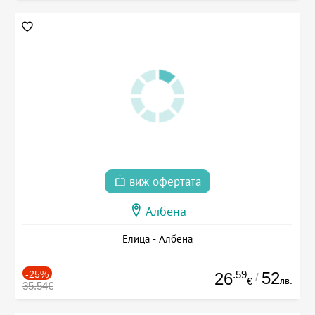
виж офертата
Албена
Елица - Албена
-25%
.59
52
26
/
лв.
€
35.54€