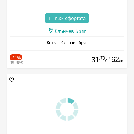
виж офертата
Слънчев Бряг
Котва - Слънчев бряг
-21%
.70
62
31
/
лв.
€
39.88€