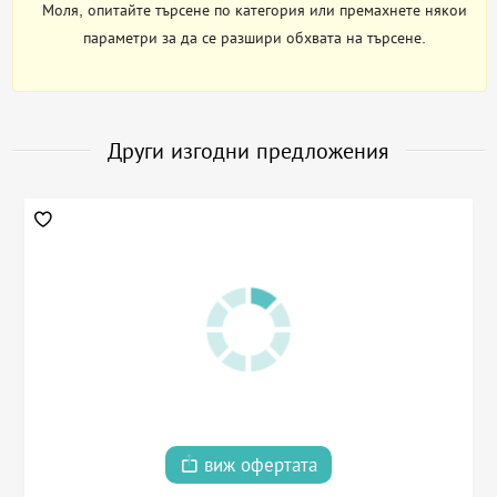
Моля, опитайте търсене по категория или премахнете някои
параметри за да се разшири обхвата на търсене.
Други изгодни предложения
виж офертата