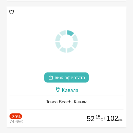
виж офертата
Кавала
Tosca Beach- Кавала
-30%
.15
102
52
/
лв.
€
74.65€