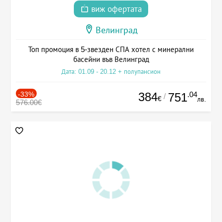
виж офертата
Велинград
Топ промоция в 5-звезден СПА хотел с минерални
басейни във Велинград
Дата: 01.09 - 20.12 + полупансион
-33%
384
.04
751
/
€
лв.
576.00€