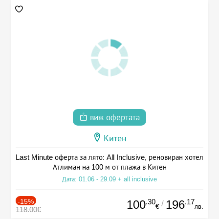
виж офертата
Китен
Last Minute оферта за лято: All Inclusive, реновиран хотел
Атлиман на 100 м от плажа в Китен
Дата: 01.06 - 29.09 + all inclusive
-15%
.30
.17
100
196
/
€
лв.
118.00€