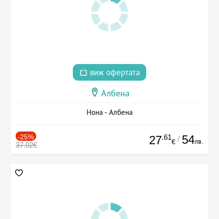
виж офертата
Албена
Нона - Албена
-25%
.61
54
27
/
лв.
€
37.02€