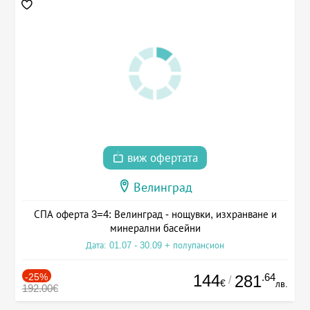
виж офертата
Велинград
СПА оферта 3=4: Велинград - нощувки, изхранване и
минерални басейни
Дата: 01.07 - 30.09 + полупансион
-25%
144
.64
281
/
€
лв.
192.00€