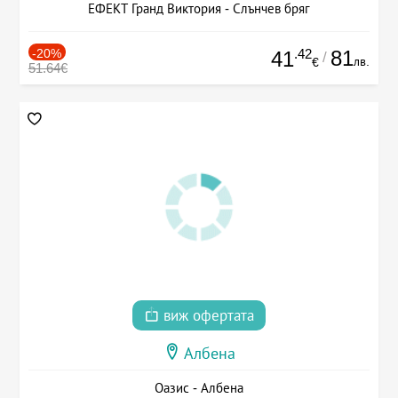
ЕФЕКТ Гранд Виктория - Слънчев бряг
-20%
.42
81
41
/
лв.
€
51.64€
виж офертата
Албена
Оазис - Албена