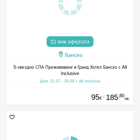
виж офертата
Банско
5-звездно СПА Преживяване в Гранд Хотел Банско с All
Inclusive
Дата: 01.07 - 30.09 + all inclusive
95
.80
185
/
€
лв.