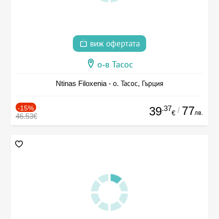
виж офертата
о-в Тасос
Ntinas Filoxenia - о. Тасос, Гърция
-15%
.37
77
39
/
лв.
€
46.53€