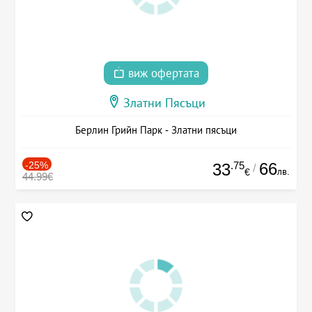
виж офертата
Златни Пясъци
Берлин Грийн Парк - Златни пясъци
-25%
.75
66
33
/
лв.
€
44.99€