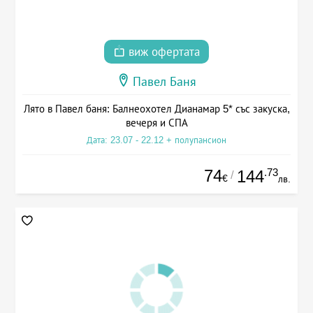
виж офертата
Павел Баня
Лято в Павел баня: Балнеохотел Дианамар 5* със закуска,
вечеря и СПА
Дата: 23.07 - 22.12 + полупансион
74
.73
144
/
€
лв.