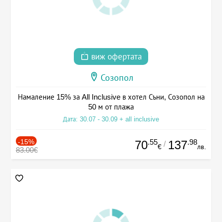
виж офертата
Созопол
Намаление 15% за All Inclusive в хотел Съни, Созопол на
50 м от плажа
Дата: 30.07 - 30.09 + all inclusive
-15%
.55
.98
70
137
/
€
лв.
83.00€