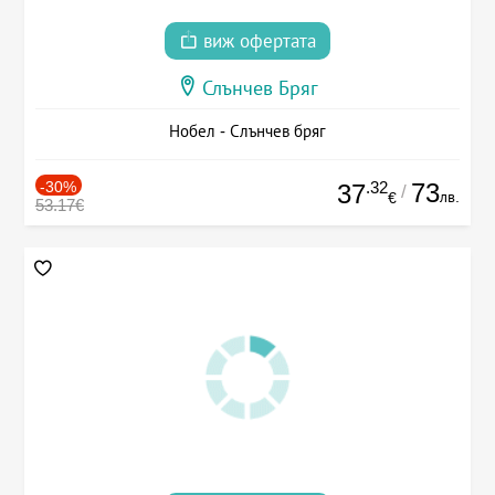
виж офертата
Слънчев Бряг
Нобел - Слънчев бряг
-30%
.32
73
37
/
лв.
€
53.17€