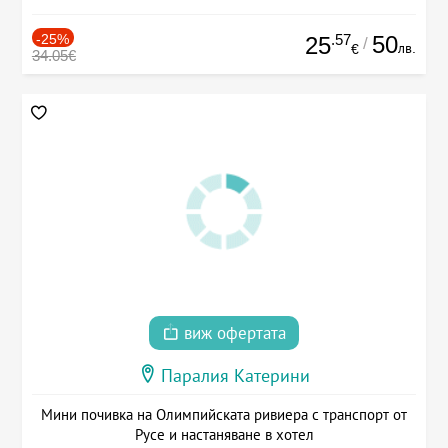
-25%
.57
50
25
/
лв.
€
34.05€
виж офертата
Паралия Катерини
Мини почивка на Олимпийската ривиера с транспорт от
Русе и настаняване в хотел