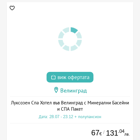
виж офертата
Велинград
Луксозен Спа Хотел във Велинград с Минерални Басейни
и СПА Пакет
Дата: 28.07 - 23.12 + полупансион
67
.04
131
/
€
лв.