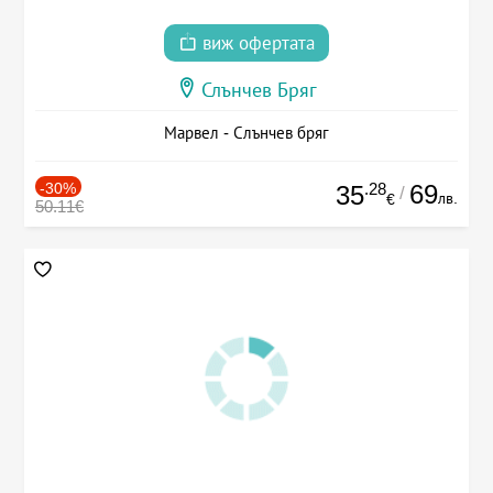
виж офертата
Слънчев Бряг
Марвел - Слънчев бряг
-30%
.28
69
35
/
лв.
€
50.11€