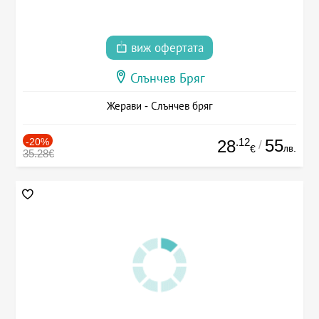
виж офертата
Слънчев Бряг
Жерави - Слънчев бряг
-20%
.12
55
28
/
лв.
€
35.28€