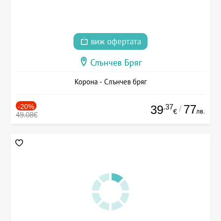
виж офертата
Слънчев Бряг
Корона - Слънчев бряг
-20%
.37
77
39
/
лв.
€
49.08€