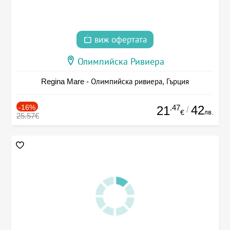
виж офертата
Олимпийска Ривиера
Regina Mare - Олимпийска ривиера, Гърция
-16%
.47
42
21
/
лв.
€
25.57€