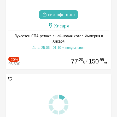
виж офертата
Хисаря
Луксозен СПА релакс в най-новия хотел Империя в
Хисаря
Дата: 25.06 - 01.10 + полупансион
-20%
.20
.99
77
150
/
€
лв.
96.50€