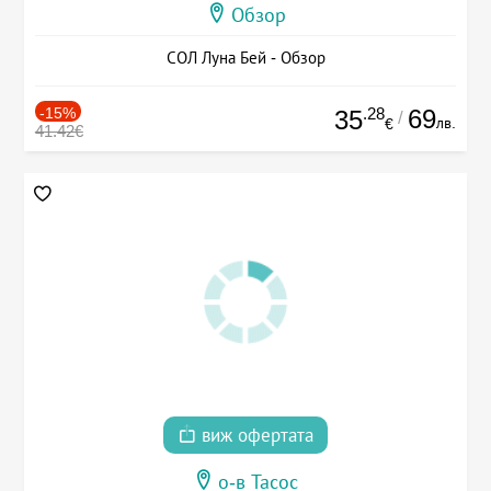
Обзор
СОЛ Луна Бей - Обзор
-15%
.28
69
35
/
лв.
€
41.42€
виж офертата
о-в Тасос