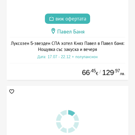
виж офертата
Павел Баня
Луксозен 5-звезден СПА хотел Княз Павел в Павел баня:
Нощувка със закуска и вечеря
Дата: 17.07 - 22.12 + полупансион
.45
.97
66
129
/
€
лв.