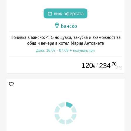
виж офертата
Банско
Почивка в Банско: 4=5 нощувки, закуска и възможност за
обяд и вечеря в хотел Мария Антоанета
Дата: 16.07 - 07.09 + полупансион
120
.70
234
/
€
лв.