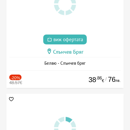
виж офертата
Слънчев Бряг
Белвю - Слънчев бряг
-20%
.86
76
38
/
лв.
€
48.57€