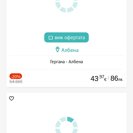
виж офертата
Албена
Гергана - Албена
-20%
.97
86
43
/
лв.
€
54.66€