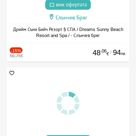
виж офертата
Слънчев Бряг
Дрийм Съни Бийч Резорт § СПА / Dreams Sunny Beach
Resort and Spa / - Слънчев бряг
-15%
.06
94
48
/
лв.
€
56.75€