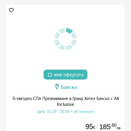
виж офертата
Банско
5-звездно СПА Преживяване в Гранд Хотел Банско с All
Inclusive
Дата: 01.07 - 30.09 + all inclusive
95
.80
185
/
€
лв.