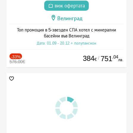
виж офертата
Велинград
Топ промоция в 5-звезден СПА хотел с минерални
басейни във Велинград
Дата: 01.09 - 20.12 + полупансион
-33%
384
.04
751
/
€
лв.
576.00€