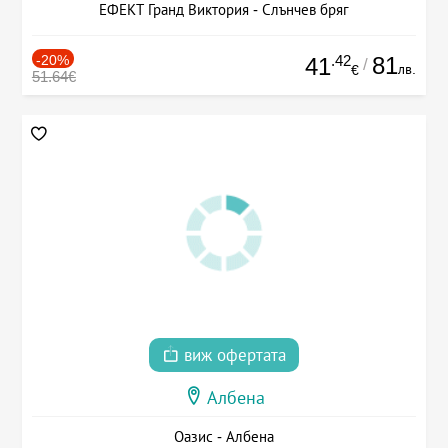
ЕФЕКТ Гранд Виктория - Слънчев бряг
-20%
.42
81
41
/
лв.
€
51.64€
виж офертата
Албена
Оазис - Албена