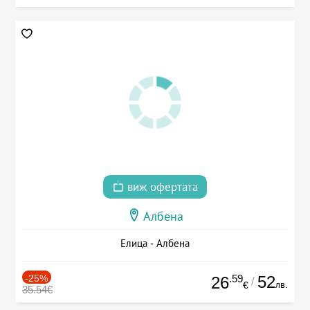
виж офертата
Албена
Елица - Албена
-25%
.59
52
26
/
лв.
€
35.54€