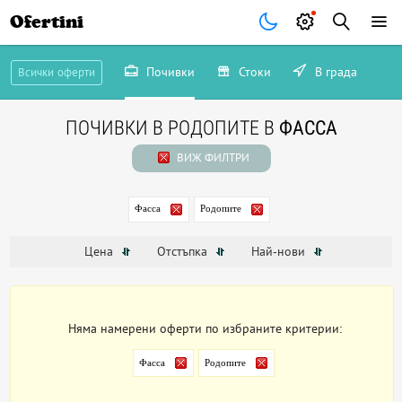
Ofertini
Почивки
Стоки
В града
Всички оферти
ПОЧИВКИ В РОДОПИТЕ В
ФАССА
ВИЖ ФИЛТРИ
Фасса
Родопите
Цена
Отстъпка
Най-нови
Няма намерени оферти по избраните критерии:
Фасса
Родопите