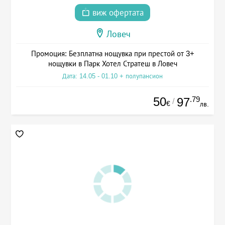
виж офертата
Ловеч
Промоция: Безплатна нощувка при престой от 3+
нощувки в Парк Хотел Стратеш в Ловеч
Дата: 14.05 - 01.10 + полупансион
50
.79
97
/
€
лв.