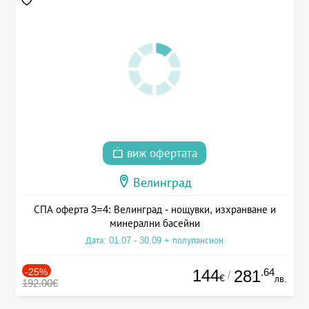
виж офертата
Велинград
СПА оферта 3=4: Велинград - нощувки, изхранване и
минерални басейни
Дата: 01.07 - 30.09 + полупансион
-25%
144
.64
281
/
€
лв.
192.00€