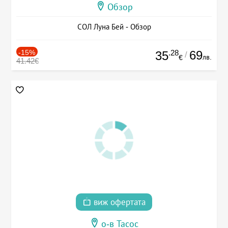
Обзор
СОЛ Луна Бей - Обзор
-15%
.28
69
35
/
лв.
€
41.42€
виж офертата
о-в Тасос