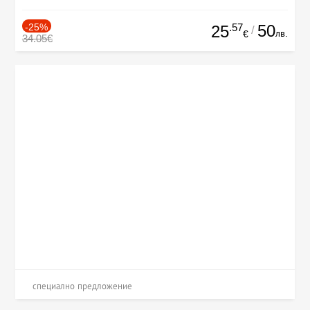
-25%
.57
50
25
/
лв.
€
34.05€
специално предложение