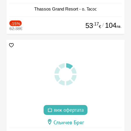
Thassos Grand Resort - о. Тасос
-15%
.17
104
53
/
лв.
€
62.38€
виж офертата
Слънчев Бряг