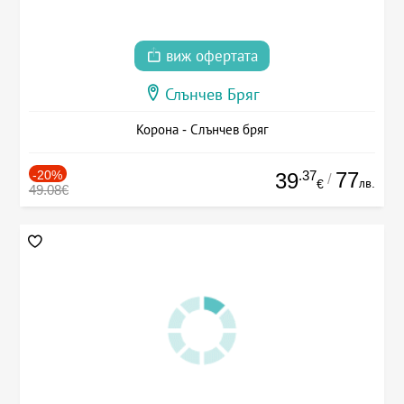
виж офертата
Слънчев Бряг
Корона - Слънчев бряг
-20%
.37
77
39
/
лв.
€
49.08€