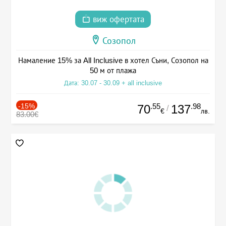
виж офертата
Созопол
Намаление 15% за All Inclusive в хотел Съни, Созопол на
50 м от плажа
Дата: 30.07 - 30.09 + all inclusive
-15%
.55
.98
70
137
/
€
лв.
83.00€