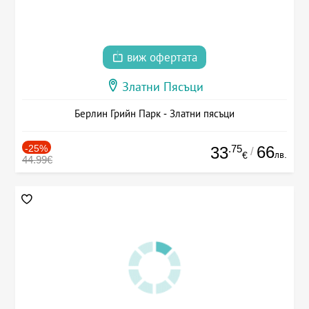
виж офертата
Златни Пясъци
Берлин Грийн Парк - Златни пясъци
-25%
.75
66
33
/
лв.
€
44.99€