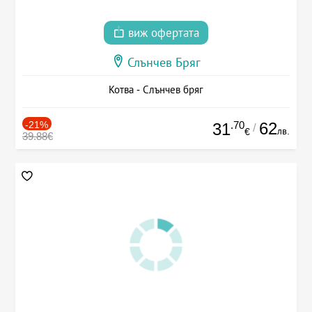
виж офертата
Слънчев Бряг
Котва - Слънчев бряг
-21%
.70
62
31
/
лв.
€
39.88€