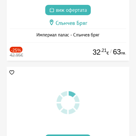
виж офертата
Слънчев Бряг
Империал палас - Слънчев бряг
-25%
.21
63
32
/
лв.
€
42.95€