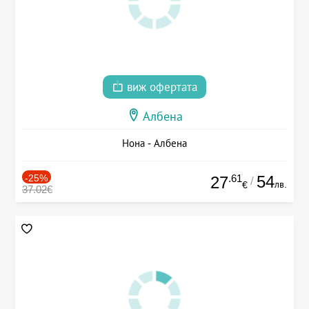
виж офертата
Албена
Нона - Албена
-25%
.61
54
27
/
лв.
€
37.02€