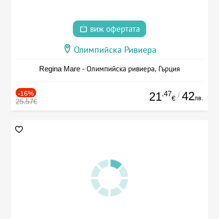
виж офертата
Олимпийска Ривиера
Regina Mare - Олимпийска ривиера, Гърция
-16%
.47
42
21
/
лв.
€
25.57€