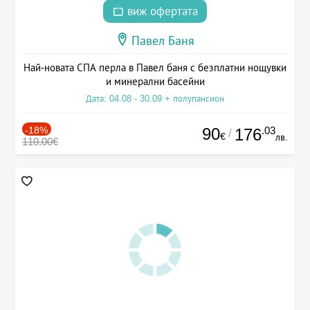
виж офертата
Павел Баня
Най-новата СПА перла в Павел баня с безплатни нощувки
и минерални басейни
Дата: 04.08 - 30.09 + полупансион
-18%
90
.03
176
/
€
лв.
110.00€