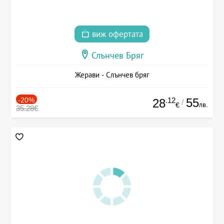
виж офертата
Слънчев Бряг
Жерави - Слънчев бряг
-20%
.12
55
28
/
лв.
€
35.28€