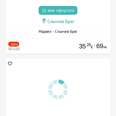
виж офертата
Слънчев Бряг
Марвел - Слънчев бряг
-30%
.28
69
35
/
лв.
€
50.11€