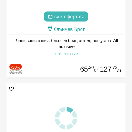
виж офертата
Слънчев Бряг
Ранни записвания: Слънчев бряг, хотел, нощувка с All
Inclusive
+ all inclusive
-30%
.30
.72
65
127
/
€
лв.
92.70€