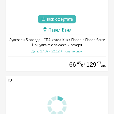
виж офертата
Павел Баня
Луксозен 5-звезден СПА хотел Княз Павел в Павел баня:
Нощувка със закуска и вечеря
Дата: 17.07 - 22.12 + полупансион
.45
.97
66
129
/
€
лв.