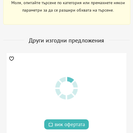
Моля, опитайте търсене по категория или премахнете някои
параметри за да се разшири обхвата на търсене.
Други изгодни предложения
виж офертата