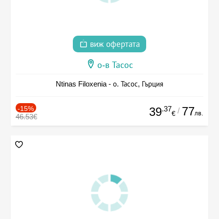
виж офертата
о-в Тасос
Ntinas Filoxenia - о. Тасос, Гърция
-15%
.37
77
39
/
лв.
€
46.53€