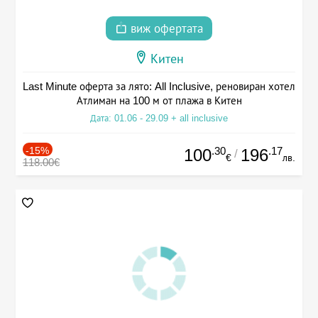
виж офертата
Китен
Last Minute оферта за лято: All Inclusive, реновиран хотел
Атлиман на 100 м от плажа в Китен
Дата: 01.06 - 29.09 + all inclusive
-15%
.30
.17
100
196
/
€
лв.
118.00€