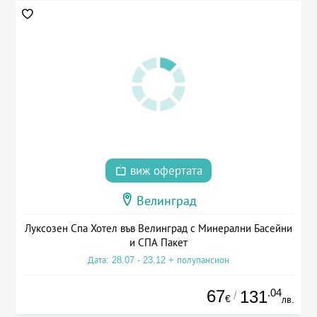
виж офертата
Велинград
Луксозен Спа Хотел във Велинград с Минерални Басейни
и СПА Пакет
Дата: 28.07 - 23.12 + полупансион
67
.04
131
/
€
лв.