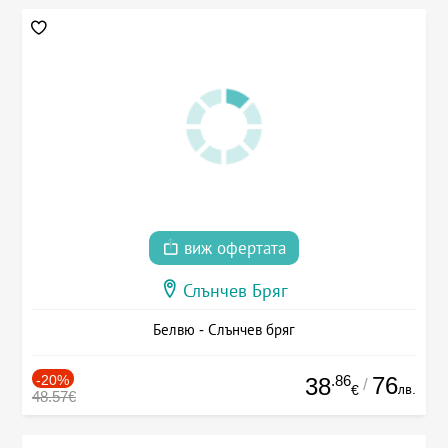
виж офертата
Слънчев Бряг
Белвю - Слънчев бряг
-20%
.86
76
38
/
лв.
€
48.57€