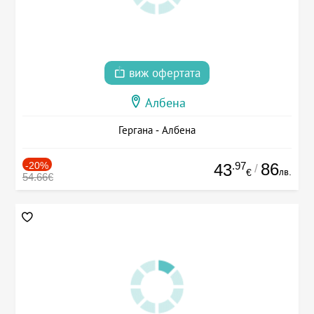
виж офертата
Албена
Гергана - Албена
-20%
.97
86
43
/
лв.
€
54.66€