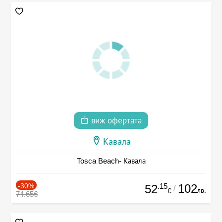
виж офертата
Кавала
Tosca Beach- Кавала
-30%
.15
102
52
/
лв.
€
74.65€