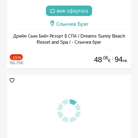
виж офертата
Слънчев Бряг
Дрийм Съни Бийч Резорт § СПА / Dreams Sunny Beach
Resort and Spa / - Слънчев бряг
-15%
.06
94
48
/
лв.
€
56.75€