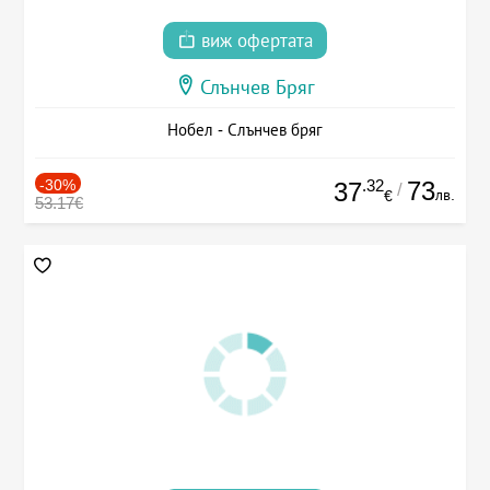
виж офертата
Слънчев Бряг
Нобел - Слънчев бряг
-30%
.32
73
37
/
лв.
€
53.17€