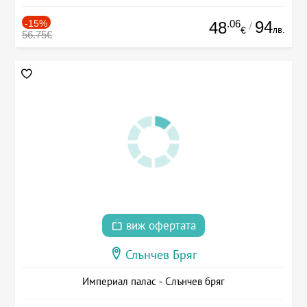
-15%
.06
94
48
/
лв.
€
56.75€
виж офертата
Слънчев Бряг
Империал палас - Слънчев бряг