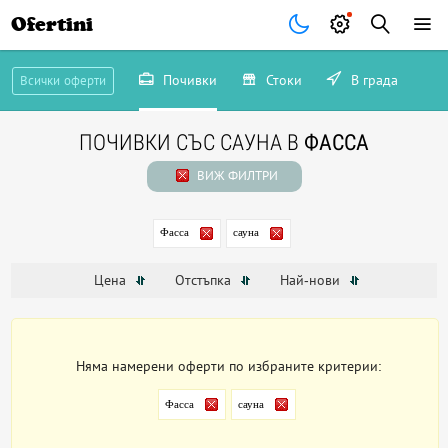
Ofertini
Почивки
Стоки
В града
Всички оферти
ПОЧИВКИ СЪС САУНА В
ФАССА
ВИЖ ФИЛТРИ
Фасса
сауна
Цена
Отстъпка
Най-нови
Няма намерени оферти по избраните критерии:
Фасса
сауна