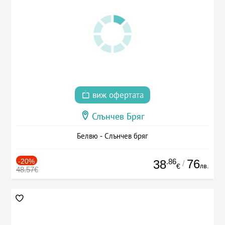
виж офертата
Слънчев Бряг
Белвю - Слънчев бряг
-20%
.86
76
38
/
лв.
€
48.57€