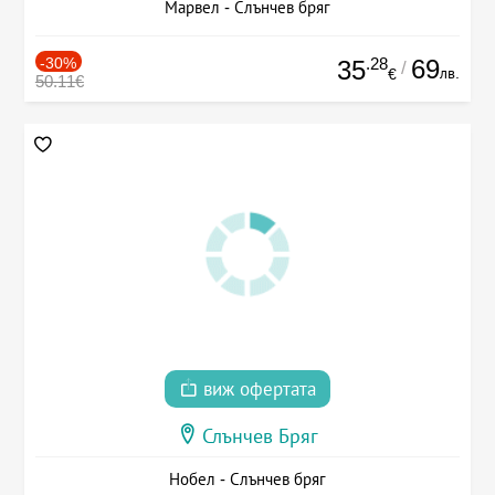
Марвел - Слънчев бряг
-30%
.28
69
35
/
лв.
€
50.11€
виж офертата
Слънчев Бряг
Нобел - Слънчев бряг