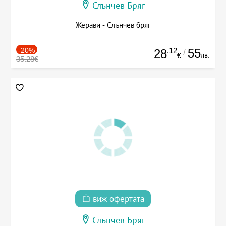
Слънчев Бряг
Жерави - Слънчев бряг
-20%
.12
55
28
/
лв.
€
35.28€
виж офертата
Слънчев Бряг