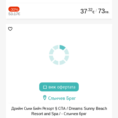
-30%
.32
73
37
/
лв.
€
53.17€
виж офертата
Слънчев Бряг
Дрийм Съни Бийч Резорт § СПА / Dreams Sunny Beach
Resort and Spa / - Слънчев бряг