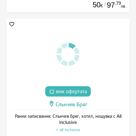
50
.79
97
/
€
лв.
виж офертата
Слънчев Бряг
Ранни записвания: Слънчев бряг, хотел, нощувка с All
Inclusive
+ all inclusive