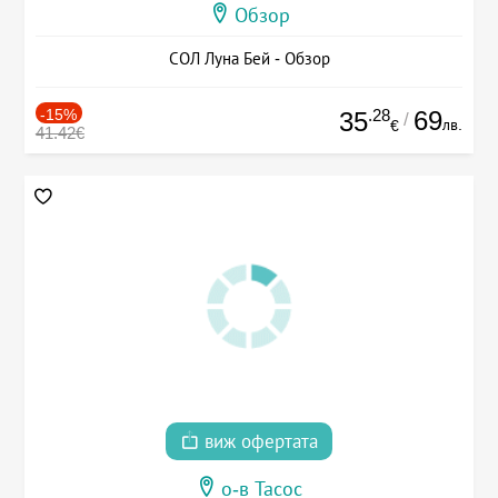
Обзор
СОЛ Луна Бей - Обзор
-15%
.28
69
35
/
лв.
€
41.42€
виж офертата
о-в Тасос