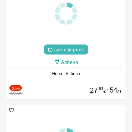
виж офертата
Албена
Нона - Албена
-25%
.61
54
27
/
лв.
€
37.02€