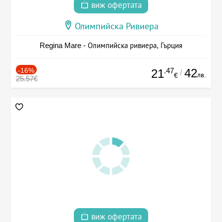
виж офертата
Олимпийска Ривиера
Regina Mare - Олимпийска ривиера, Гърция
-16%
.47
42
21
/
лв.
€
25.57€
виж офертата