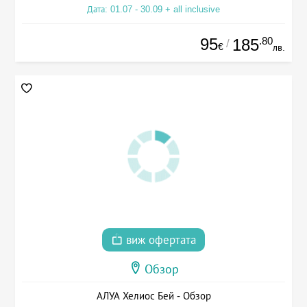
Дата: 01.07 - 30.09 + all inclusive
95
.80
185
/
€
лв.
виж офертата
Обзор
АЛУА Хелиос Бей - Обзор