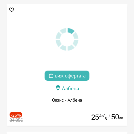
виж офертата
Албена
Оазис - Албена
-25%
.57
50
25
/
лв.
€
34.05€