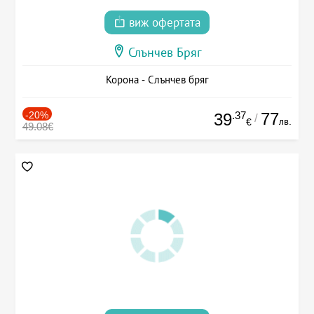
виж офертата
Слънчев Бряг
Корона - Слънчев бряг
-20%
.37
77
39
/
лв.
€
49.08€