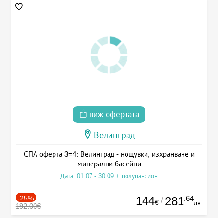
виж офертата
Велинград
СПА оферта 3=4: Велинград - нощувки, изхранване и
минерални басейни
Дата: 01.07 - 30.09 + полупансион
-25%
144
.64
281
/
€
лв.
192.00€