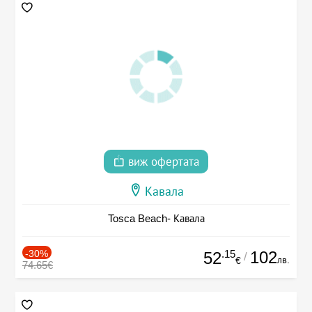
виж офертата
Кавала
Tosca Beach- Кавала
-30%
.15
102
52
/
лв.
€
74.65€