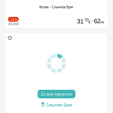
Котва - Слънчев бряг
-21%
.70
62
31
/
лв.
€
39.88€
виж офертата
Слънчев Бряг