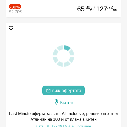
-30%
.30
.72
65
127
/
€
лв.
92.70€
виж офертата
Китен
Last Minute оферта за лято: All Inclusive, реновиран хотел
Атлиман на 100 м от плажа в Китен
Дата: 01.06 - 29.09 + all inclusive