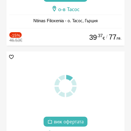
о-в Тасос
Ntinas Filoxenia - о. Тасос, Гърция
-15%
.37
77
39
/
лв.
€
46.53€
виж офертата