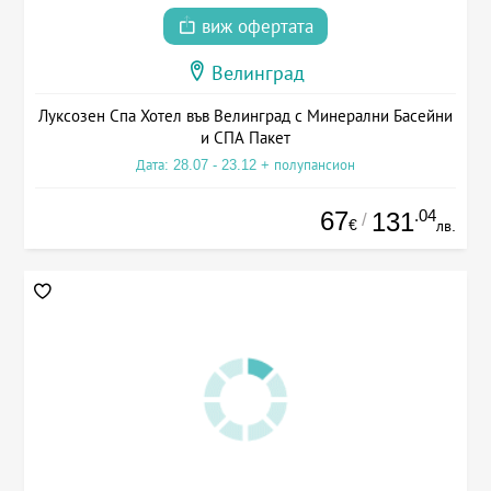
виж офертата
Велинград
Луксозен Спа Хотел във Велинград с Минерални Басейни
и СПА Пакет
Дата: 28.07 - 23.12 + полупансион
67
.04
131
/
€
лв.