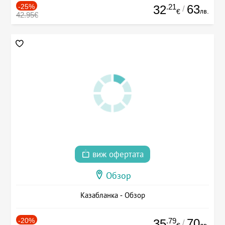
-25%
.21
63
32
/
лв.
€
42.95€
виж офертата
Обзор
Казабланка - Обзор
-20%
.79
70
35
/