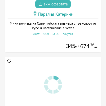
виж офертата
Паралия Катерини
Мини почивка на Олимпийската ривиера с транспорт от
Русе и настаняване в хотел
Дата: 18.09 - 23.09 + закуска
345
.76
674
/
€
лв.