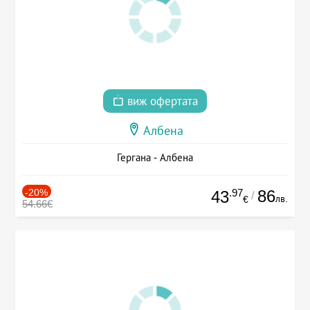
виж офертата
Албена
Гергана - Албена
-20%
.97
86
43
/
лв.
€
54.66€