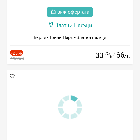
виж офертата
Златни Пясъци
Берлин Грийн Парк - Златни пясъци
-25%
.75
66
33
/
лв.
€
44.99€