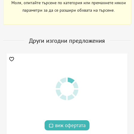
Моля, опитайте търсене по категория или премахнете някои
параметри за да се разшири обхвата на търсене.
Други изгодни предложения
виж офертата