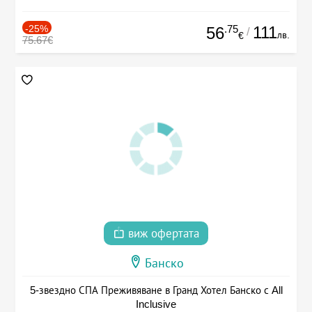
-25%
.75
111
56
/
лв.
€
75.67€
виж офертата
Банско
5-звездно СПА Преживяване в Гранд Хотел Банско с All
Inclusive