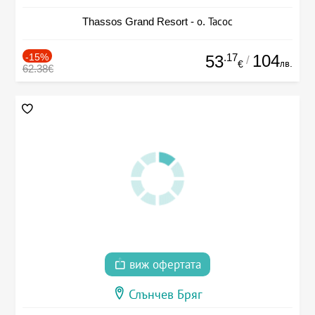
Thassos Grand Resort - о. Тасос
-15%
.17
104
53
/
лв.
€
62.38€
виж офертата
Слънчев Бряг