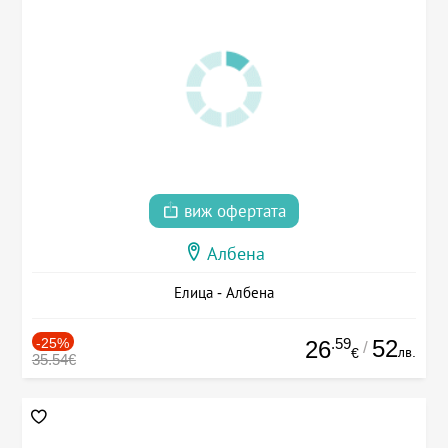
виж офертата
Албена
Елица - Албена
-25%
.59
52
26
/
лв.
€
35.54€