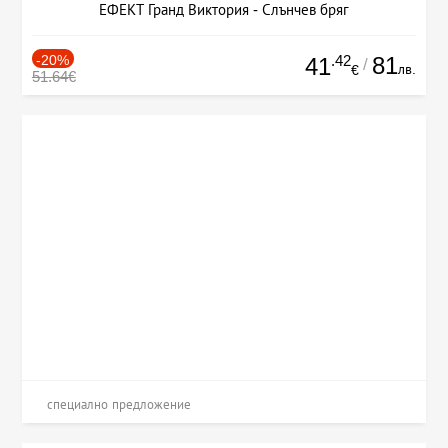
ЕФЕКТ Гранд Виктория - Слънчев бряг
-20%
.42
81
41
/
лв.
€
51.64€
специално предложение