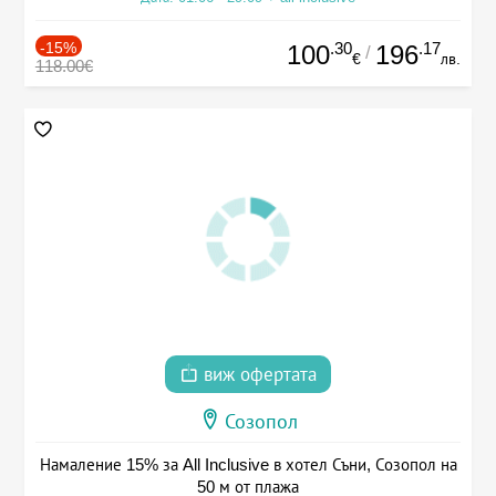
-15%
.30
.17
100
196
/
€
лв.
118.00€
виж офертата
Созопол
Намаление 15% за All Inclusive в хотел Съни, Созопол на
50 м от плажа