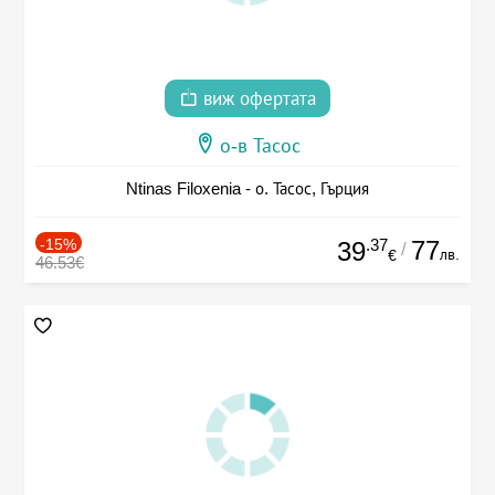
виж офертата
о-в Тасос
Ntinas Filoxenia - о. Тасос, Гърция
-15%
.37
77
39
/
лв.
€
46.53€