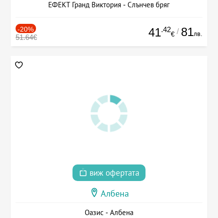
ЕФЕКТ Гранд Виктория - Слънчев бряг
-20%
.42
81
41
/
лв.
€
51.64€
виж офертата
Албена
Оазис - Албена