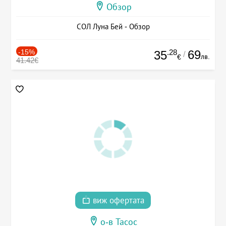
Обзор
СОЛ Луна Бей - Обзор
-15%
.28
69
35
/
лв.
€
41.42€
виж офертата
о-в Тасос