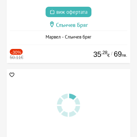
виж офертата
Слънчев Бряг
Марвел - Слънчев бряг
-30%
.28
69
35
/
лв.
€
50.11€