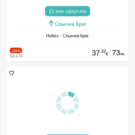
виж офертата
Слънчев Бряг
Нобел - Слънчев бряг
-30%
.32
73
37
/
лв.
€
53.17€