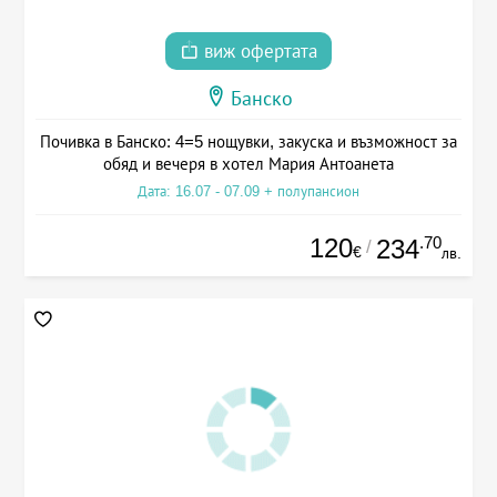
виж офертата
Банско
Почивка в Банско: 4=5 нощувки, закуска и възможност за
обяд и вечеря в хотел Мария Антоанета
Дата: 16.07 - 07.09 + полупансион
120
.70
234
/
€
лв.