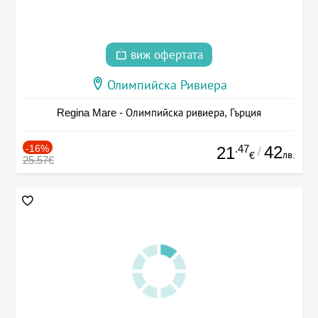
виж офертата
Олимпийска Ривиера
Regina Mare - Олимпийска ривиера, Гърция
-16%
.47
42
21
/
лв.
€
25.57€