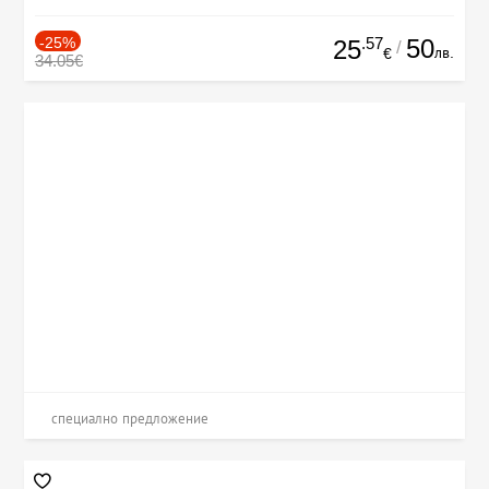
-25%
.57
50
25
/
лв.
€
34.05€
специално предложение