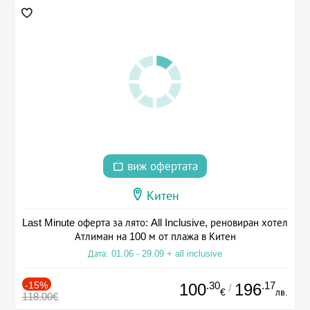
виж офертата
Китен
Last Minute оферта за лято: All Inclusive, реновиран хотел
Атлиман на 100 м от плажа в Китен
Дата: 01.06 - 29.09 + all inclusive
-15%
.30
.17
100
196
/
€
лв.
118.00€