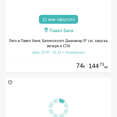
виж офертата
Павел Баня
Лято в Павел баня: Балнеохотел Дианамар 5* със закуска,
вечеря и СПА
Дата: 23.07 - 22.12 + полупансион
74
.73
144
/
€
лв.