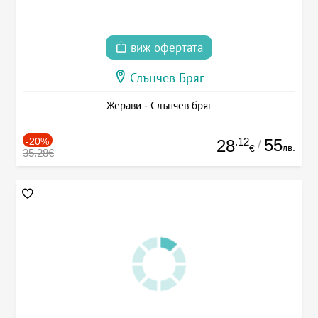
виж офертата
Слънчев Бряг
Жерави - Слънчев бряг
-20%
.12
55
28
/
лв.
€
35.28€