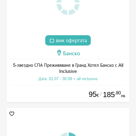
виж офертата
Банско
5-звездно СПА Преживяване в Гранд Хотел Банско с All
Inclusive
Дата: 01.07 - 30.09 + all inclusive
95
.80
185
/
€
лв.