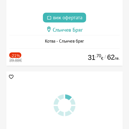
виж офертата
Слънчев Бряг
Котва - Слънчев бряг
-21%
.70
62
31
/
лв.
€
39.88€