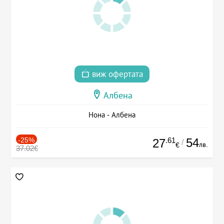
виж офертата
Албена
Нона - Албена
-25%
.61
54
27
/
лв.
€
37.02€