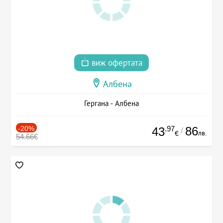
виж офертата
Албена
Гергана - Албена
-20%
.97
86
43
/
лв.
€
54.66€