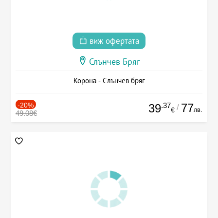
виж офертата
Слънчев Бряг
Корона - Слънчев бряг
-20%
.37
77
39
/
лв.
€
49.08€