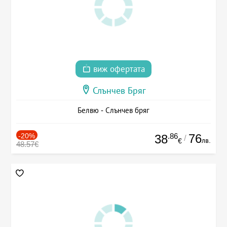
виж офертата
Слънчев Бряг
Белвю - Слънчев бряг
-20%
.86
76
38
/
лв.
€
48.57€