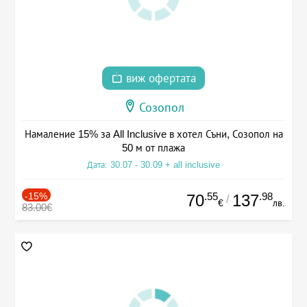
виж офертата
Созопол
Намаление 15% за All Inclusive в хотел Съни, Созопол на
50 м от плажа
Дата: 30.07 - 30.09 + all inclusive
-15%
.55
.98
70
137
/
€
лв.
83.00€