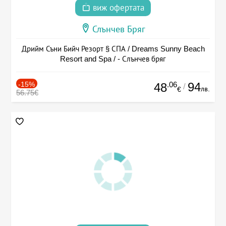
виж офертата
Слънчев Бряг
Дрийм Съни Бийч Резорт § СПА / Dreams Sunny Beach
Resort and Spa / - Слънчев бряг
-15%
.06
94
48
/
лв.
€
56.75€