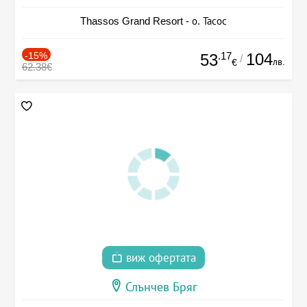
Thassos Grand Resort - о. Тасос
-15%
.17
104
53
/
лв.
€
62.38€
виж офертата
Слънчев Бряг