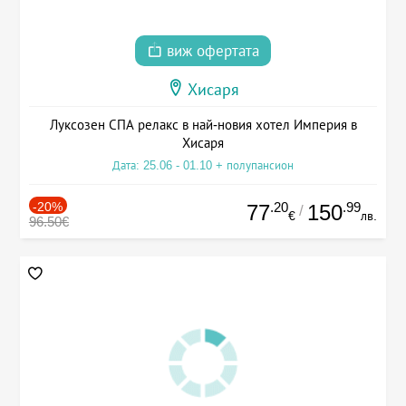
виж офертата
Хисаря
Луксозен СПА релакс в най-новия хотел Империя в
Хисаря
Дата: 25.06 - 01.10 + полупансион
-20%
.20
.99
77
150
/
€
лв.
96.50€