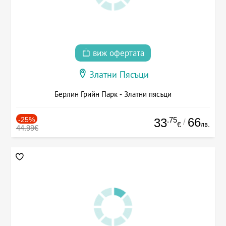
виж офертата
Златни Пясъци
Берлин Грийн Парк - Златни пясъци
-25%
.75
66
33
/
лв.
€
44.99€