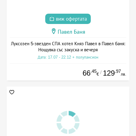
виж офертата
Павел Баня
Луксозен 5-звезден СПА хотел Княз Павел в Павел баня:
Нощувка със закуска и вечеря
Дата: 17.07 - 22.12 + полупансион
.45
.97
66
129
/
€
лв.