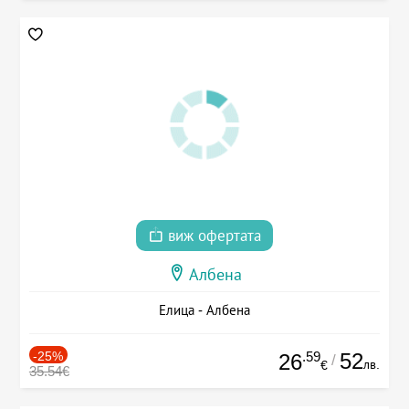
виж офертата
Албена
Елица - Албена
-25%
.59
52
26
/
лв.
€
35.54€