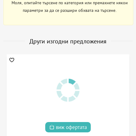
Моля, опитайте търсене по категория или премахнете някои
параметри за да се разшири обхвата на търсене.
Други изгодни предложения
виж офертата