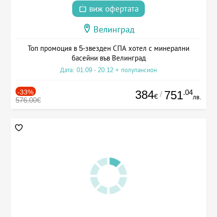
виж офертата
Велинград
Топ промоция в 5-звезден СПА хотел с минерални
басейни във Велинград
Дата: 01.09 - 20.12 + полупансион
-33%
384
.04
751
/
€
лв.
576.00€