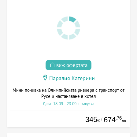
виж офертата
Паралия Катерини
Мини почивка на Олимпийската ривиера с транспорт от
Русе и настаняване в хотел
Дата: 18.09 - 23.09 + закуска
345
.76
674
/
€
лв.