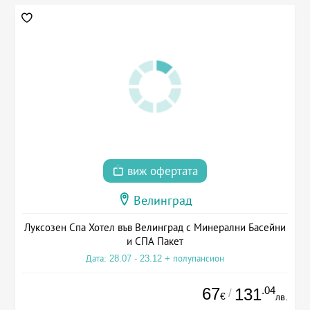
виж офертата
Велинград
Луксозен Спа Хотел във Велинград с Минерални Басейни
и СПА Пакет
Дата: 28.07 - 23.12 + полупансион
67
.04
131
/
€
лв.