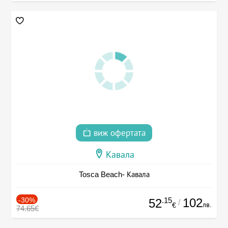
виж офертата
Кавала
Tosca Beach- Кавала
-30%
.15
102
52
/
лв.
€
74.65€