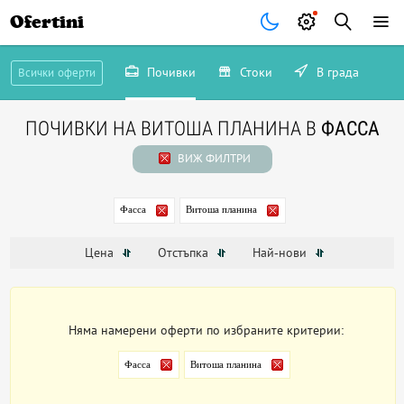
Ofertini
Почивки
Стоки
В града
Всички оферти
ПОЧИВКИ НА ВИТОША ПЛАНИНА В
ФАССА
ВИЖ ФИЛТРИ
Фасса
Витоша планина
Цена
Отстъпка
Най-нови
Няма намерени оферти по избраните критерии:
Фасса
Витоша планина