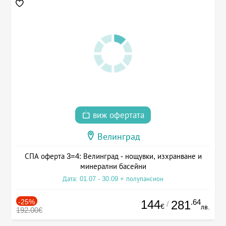
виж офертата
Велинград
СПА оферта 3=4: Велинград - нощувки, изхранване и
минерални басейни
Дата: 01.07 - 30.09 + полупансион
-25%
144
.64
281
/
€
лв.
192.00€