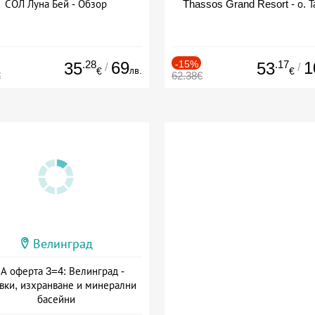
СОЛ Луна Бей - Обзор
Thassos Grand Resort - о. Т
.28
69
-15%
.17
1
35
53
/
/
лв.
€
€
€
62.38€
Велинград
А оферта 3=4: Велинград -
вки, изхранване и минерални
басейни
а: 01.07 - 30.09 + полупансион