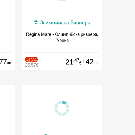
Олимпийска Ривиера
Regina Mare - Олимпийска ривиера,
Гърция
77
-16%
.47
42
21
/
лв.
лв.
€
25.57€