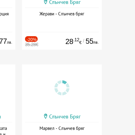
Слънчев Бряг
ърция
Жерави - Слънчев бряг
77
-20%
.12
55
28
/
лв.
лв.
€
35.28€
и
Слънчев Бряг
ката
Марвел - Слънчев бряг
е и