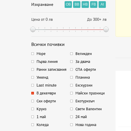
Изхранване
OB
BB
HB
FB
AI
Цена от 0 лв
До 300+ лв
Всички почивки
Море
Великден
Първа линия
За двама
Ранни записвания
СПА оферти
Уикенд
Планина
Last minute
Екскурзии
8 декември
Майски празници
Ски оферти
Екотуризъм
Круиз
Свети Валентин
1 май
24 май
Коледа
Нова година