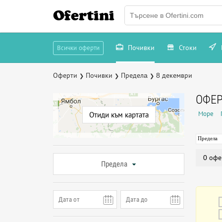
Ofertini
Почивки
Стоки
Всички оферти
Оферти
Почивки
Пределa
8 декември
❯
❯
❯
ОФЕР
Море
Отиди към картата
Пределa
0 офе
Пределa