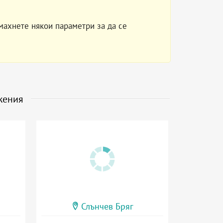
махнете някои параметри за да се
жения
Слънчев Бряг