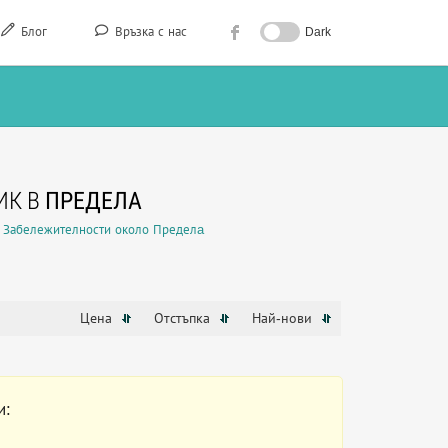
Блог
Връзка с нас
Dark
ИК В
ПРЕДЕЛA
Забележителности около Пределa
Цена
Отстъпка
Най-нови
и: