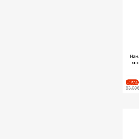
Нама
хот
Дат
-15%
83.00