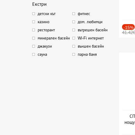
Екстри
детски кът
фитнес
казино
дом. любимци
-15%
ресторант
вътрешен басейн
41.42
минерален басейн
Wi-Fi интернет
джакузи
външен басейн
сауна
парна баня
СП
нощу
Дат