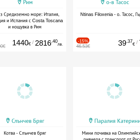
Рим
о-в Тасос
з Средиземно море: Италия,
Ntinas Filoxenia - о. Тасос, Г
ия и Испания с Costa Toscana
и нощувка в Рим
+ пълен пансион
1440
.40
-15%
.37
2816
39
/
/
€
лв.
€
00€
46.53€
Слънчев Бряг
Паралия Катерин
Котва - Слънчев бряг
Мини почивка на Олимпийс
ривиера с транспорт от Рус