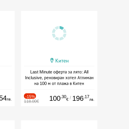
Китен
Last Minute оферта за лято: All
Inclusive, реновиран хотел Атлиман
на 100 м от плажа в Китен
Дата: 01.06 - 29.09 + all inclusive
54
-15%
.30
.17
100
196
/
лв.
€
лв.
118.00€