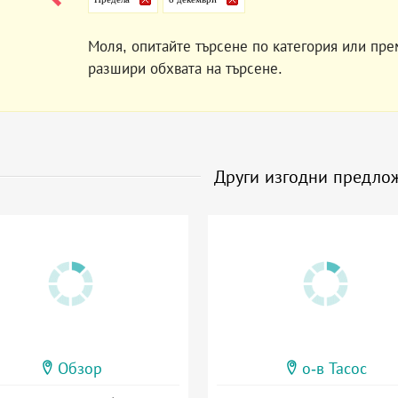
Моля, опитайте търсене по категория или пре
разшири обхвата на търсене.
Други изгодни предло
Обзор
о-в Тасос