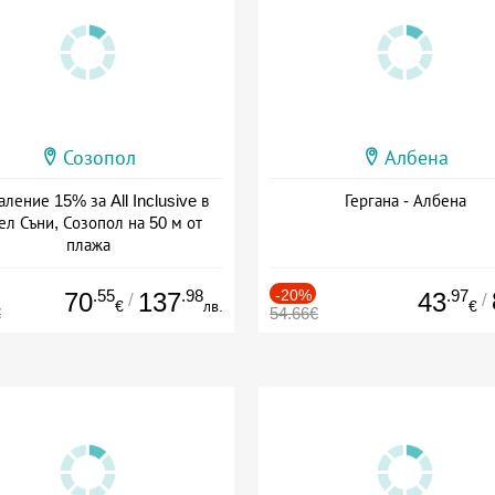
Созопол
Албена
ление 15% за All Inclusive в
Гергана - Албена
ел Съни, Созопол на 50 м от
плажа
а: 30.07 - 30.09 + all inclusive
.55
.98
-20%
.97
70
137
43
/
/
€
лв.
€
€
54.66€