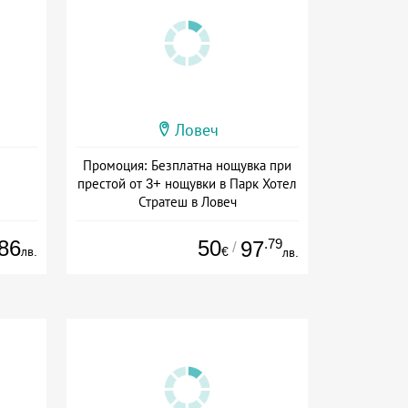
Ловеч
Промоция: Безплатна нощувка при
престой от 3+ нощувки в Парк Хотел
Стратеш в Ловеч
Дата: 14.05 - 01.10 + полупансион
86
50
.79
97
/
лв.
€
лв.