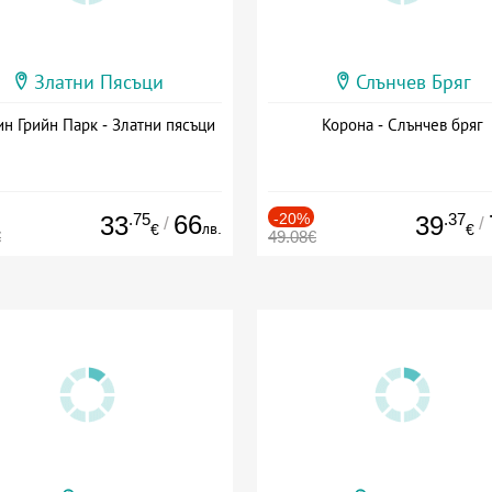
Златни Пясъци
Слънчев Бряг
н Грийн Парк - Златни пясъци
Корона - Слънчев бряг
.75
66
-20%
.37
33
39
/
/
лв.
€
€
€
49.08€