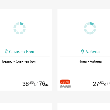
Слънчев Бряг
Албена
Белвю - Слънчев бряг
Нона - Албена
.86
76
-25%
.61
38
27
/
/
лв.
€
€
€
37.02€