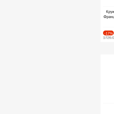
Круи
Франц
-17%
1726.