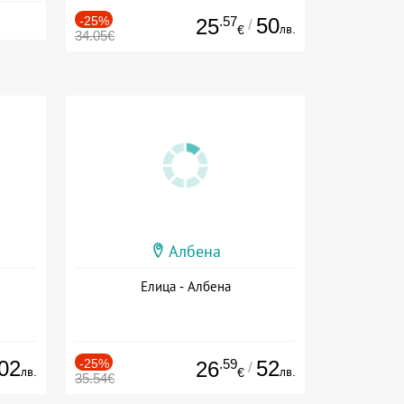
-25%
.57
50
25
/
лв.
€
34.05€
Албена
Елица - Албена
02
-25%
.59
52
26
/
лв.
лв.
€
35.54€