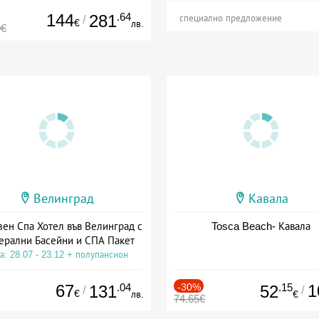
144
.64
281
/
специално предложение
€
лв.
0€
Велинград
Кавала
зен Спа Хотел във Велинград с
Tosca Beach- Кавала
ерални Басейни и СПА Пакет
а: 28.07 - 23.12 + полупансион
67
.04
-30%
.15
1
131
52
/
/
€
лв.
€
74.65€