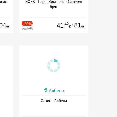
асос
ЕФЕКТ Гранд Виктория - Слънчев
бряг
04
-20%
.42
81
41
/
лв.
лв.
€
51.64€
Албена
Оазис - Албена