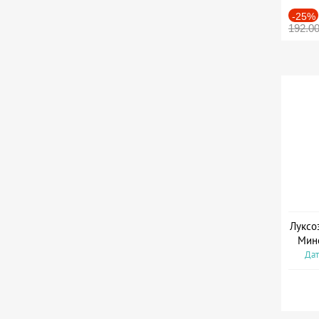
-25%
192.0
Луксо
Мин
Дат