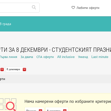
Любими оферти
В града
ТИ ЗА 8 ДЕКЕМВРИ - СТУДЕНТСКИЯТ ПРАЗН
Първа линия
За двама
СПА оферти
All inclusive
Уикенд
Last minute
8 декември
рти
Няма намерени оферти по избраните критери
Пределa
8 декември