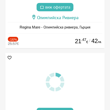
виж офертата
Олимпийска Ривиера
Regina Mare - Олимпийска ривиера, Гърция
-16%
.47
42
21
/
лв.
€
25.57€