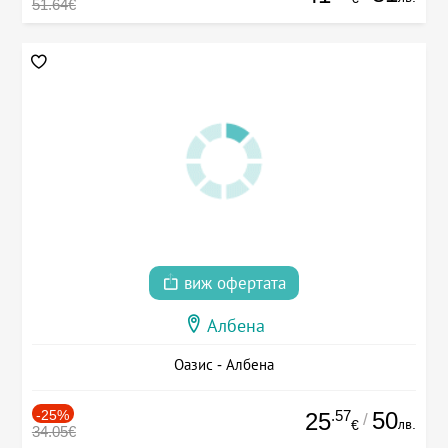
51.64€
виж офертата
Албена
Оазис - Албена
-25%
.57
50
25
/
лв.
€
34.05€