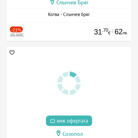
Слънчев Бряг
Котва - Слънчев бряг
-21%
.70
62
31
/
лв.
€
39.88€
виж офертата
Созопол