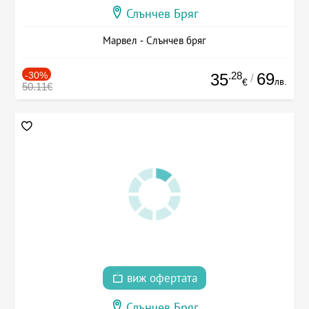
Слънчев Бряг
Марвел - Слънчев бряг
-30%
.28
69
35
/
лв.
€
50.11€
виж офертата
Слънчев Бряг