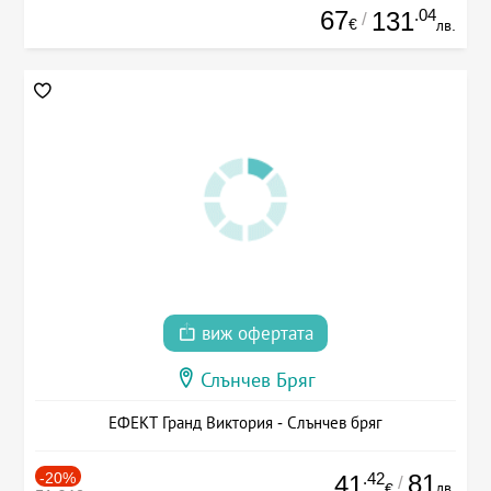
67
.04
131
/
€
лв.
виж офертата
Слънчев Бряг
ЕФЕКТ Гранд Виктория - Слънчев бряг
-20%
.42
81
41
/
лв.
€