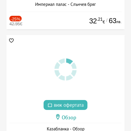
Империал палас - Слънчев бряг
-25%
.21
63
32
/
лв.
€
42.95€
виж офертата
Обзор
Казабланка - Обзор