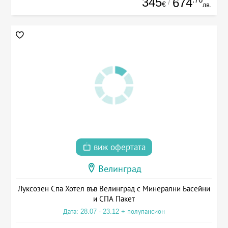
345
674
/
€
лв.
виж офертата
Велинград
Луксозен Спа Хотел във Велинград с Минерални Басейни
и СПА Пакет
Дата: 28.07 - 23.12 + полупансион