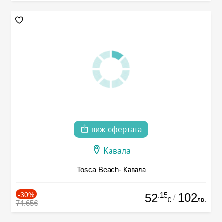
виж офертата
Кавала
Tosca Beach- Кавала
-30%
.15
102
52
/
лв.
€
74.65€