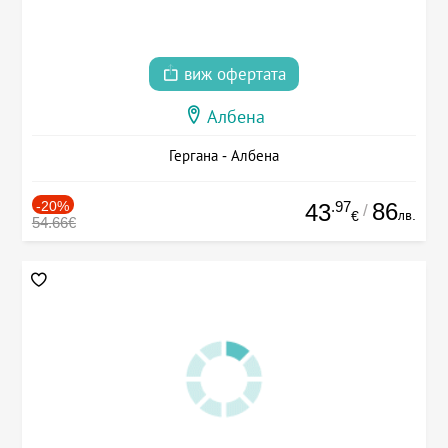
виж офертата
Албена
Гергана - Албена
-20%
.97
86
43
/
лв.
€
54.66€