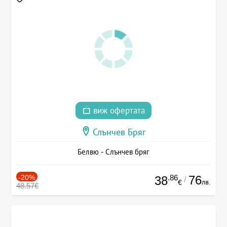
виж офертата
Слънчев Бряг
Белвю - Слънчев бряг
-20%
.86
76
38
/
лв.
€
48.57€