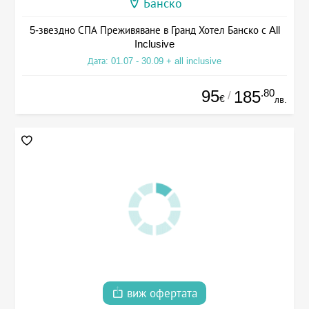
Банско
5-звездно СПА Преживяване в Гранд Хотел Банско с All
Inclusive
Дата: 01.07 - 30.09 + all inclusive
95
.80
185
/
€
лв.
виж офертата