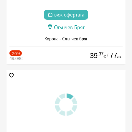
виж офертата
Слънчев Бряг
Корона - Слънчев бряг
-20%
.37
77
39
/
лв.
€
49.08€