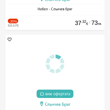
Нобел - Слънчев бряг
-30%
.32
73
37
/
лв.
€
53.17€
виж офертата
Слънчев Бряг