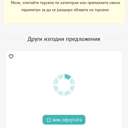
Моля, опитайте търсене по категория или премахнете някои
параметри за да се разшири обхвата на търсене.
Други изгодни предложения
виж офертата