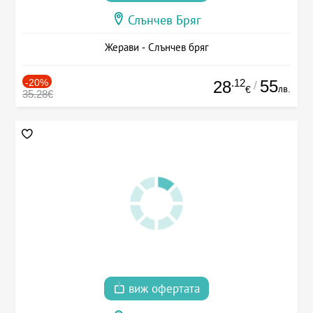
Слънчев Бряг
Жерави - Слънчев бряг
-20%
.12
55
28
/
лв.
€
35.28€
виж офертата