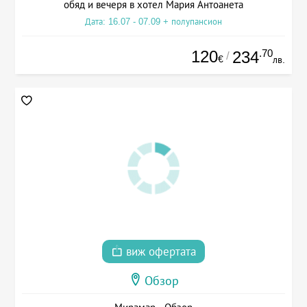
обяд и вечеря в хотел Мария Антоанета
Дата: 16.07 - 07.09 + полупансион
120
.70
234
/
€
лв.
виж офертата
Обзор