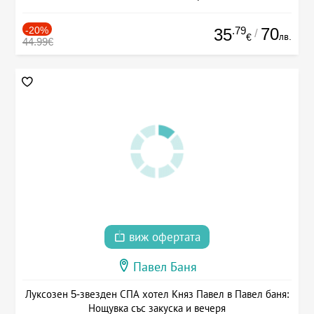
-20%
.79
70
35
/
лв.
€
44.99€
виж офертата
Павел Баня
Луксозен 5-звезден СПА хотел Княз Павел в Павел баня:
Нощувка със закуска и вечеря