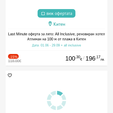
виж офертата
Китен
Last Minute оферта за лято: All Inclusive, реновиран хотел
Атлиман на 100 м от плажа в Китен
Дата: 01.06 - 29.09 + all inclusive
-15%
.30
.17
100
196
/
€
лв.
118.00€