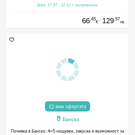
Дата: 17.07 - 22.12 + полупансион
.45
.97
66
129
/
€
лв.
виж офертата
Банско
Почивка в Банско: 4=5 нощувки, закуска и възможност за