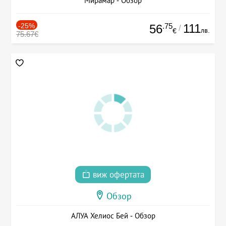
Мирамар - Обзор
-25%
.75
111
56
/
лв.
€
75.67€
виж офертата
Обзор
АЛУА Хелиос Бей - Обзор