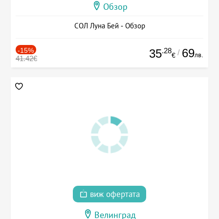
Обзор
СОЛ Луна Бей - Обзор
-15%
.28
69
35
/
лв.
€
41.42€
виж офертата
Велинград