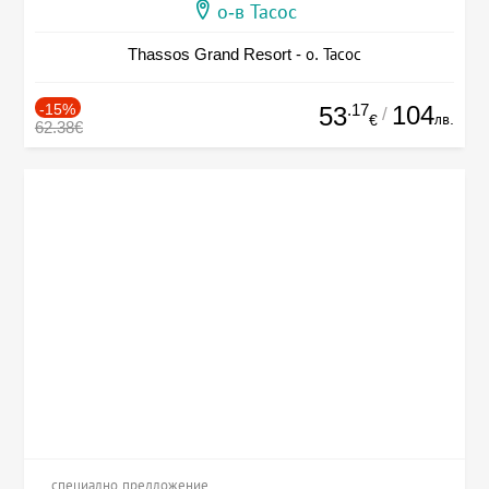
о-в Тасос
Thassos Grand Resort - о. Тасос
-15%
.17
104
53
/
лв.
€
62.38€
специално предложение