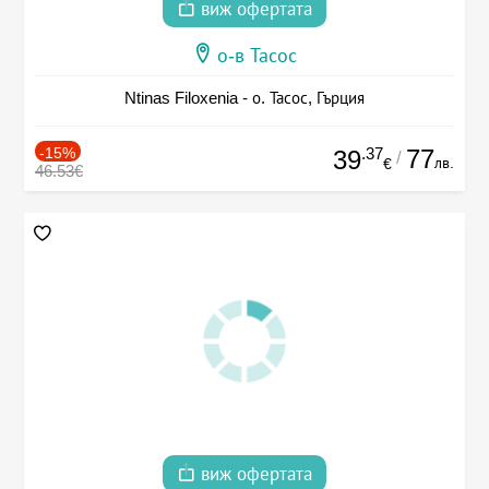
виж офертата
о-в Тасос
Ntinas Filoxenia - о. Тасос, Гърция
-15%
.37
77
39
/
лв.
€
46.53€
виж офертата