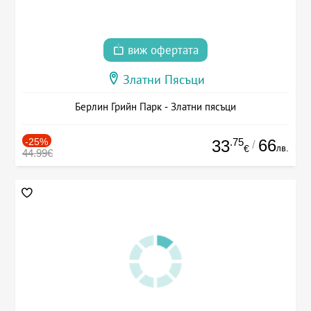
виж офертата
Златни Пясъци
Берлин Грийн Парк - Златни пясъци
-25%
.75
66
33
/
лв.
€
44.99€