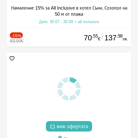
Намаление 15% за All Inclusive в хотел Съни, Созопол на
50 м от плажа
Дата: 30.07 - 30.09 + all inclusive
-15%
.55
.98
70
137
/
€
лв.
83.00€
виж офертата