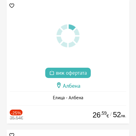
виж офертата
Албена
Елица - Албена
-25%
.59
52
26
/
лв.
€
35.54€