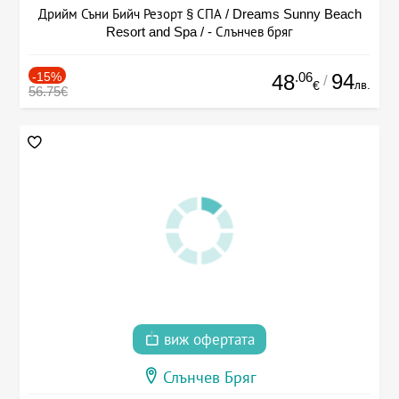
Дрийм Съни Бийч Резорт § СПА / Dreams Sunny Beach
Resort and Spa / - Слънчев бряг
-15%
.06
94
48
/
лв.
€
56.75€
виж офертата
Слънчев Бряг