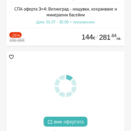
СПА оферта 3=4: Велинград - нощувки, изхранване и
минерални басейни
Дата: 01.07 - 30.09 + полупансион
-25%
144
.64
281
/
€
лв.
192.00€
виж офертата