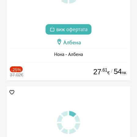
виж офертата
Албена
Нона - Албена
-25%
.61
54
27
/
лв.
€
37.02€