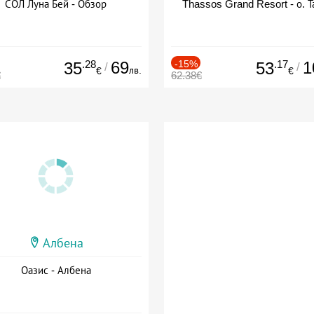
СОЛ Луна Бей - Обзор
Thassos Grand Resort - о. Т
.28
69
-15%
.17
1
35
53
/
/
лв.
€
€
€
62.38€
Албена
Оазис - Албена