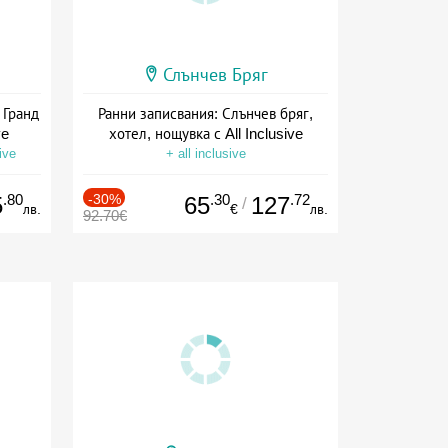
Слънчев Бряг
 Гранд
Ранни записвания: Слънчев бряг,
ve
хотел, нощувка с All Inclusive
ive
+ all inclusive
.80
-30%
.30
.72
5
65
127
/
лв.
€
лв.
92.70€