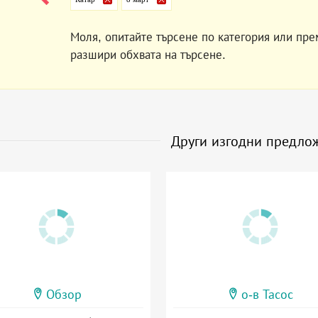
Моля, опитайте търсене по категория или пре
разшири обхвата на търсене.
Други изгодни предло
Обзор
о-в Тасос