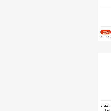
-20%
35.28
Луксо
Паве