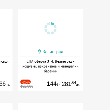
Велинград
ясъци
СПА оферта 3=4: Велинград -
нощувки, изхранване и минерални
басейни
Дата: 01.07 - 30.09 + полупансион
66
-25%
144
.64
281
/
лв.
€
лв.
192.00€