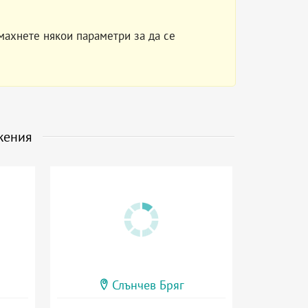
махнете някои параметри за да се
жения
Слънчев Бряг