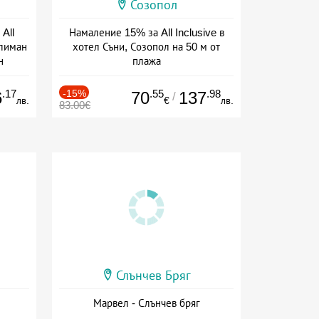
Созопол
All
Намаление 15% за All Inclusive в
тлиман
хотел Съни, Созопол на 50 м от
н
плажа
ive
Дата: 30.07 - 30.09 + all inclusive
.17
-15%
.55
.98
6
70
137
/
лв.
€
лв.
83.00€
Слънчев Бряг
Марвел - Слънчев бряг