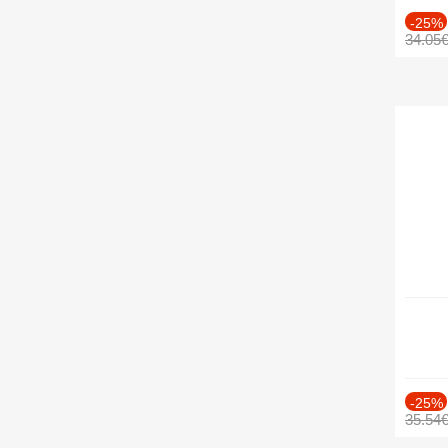
-25%
34.05
-25%
35.54