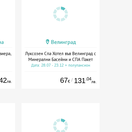
ра
Велинград
виера,
Луксозен Спа Хотел във Велинград с
Минерални Басейни и СПА Пакет
Дата: 28.07 - 23.12 + полупансион
42
67
.04
131
/
лв.
€
лв.