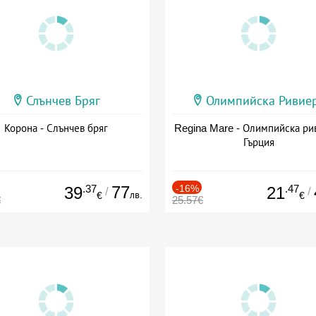
Слънчев Бряг
Олимпийска Ривие
Корона - Слънчев бряг
Regina Mare - Олимпийска ри
Гърция
.37
77
-16%
.47
39
21
/
/
лв.
€
€
€
25.57€