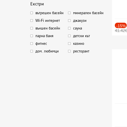
Екстри
вътрешен басейн
минерален басейн
Wi-Fi интернет
джакузи
-15%
външен басейн
сауна
41.42
парна баня
детски кът
фитнес
казино
дом. любимци
ресторант