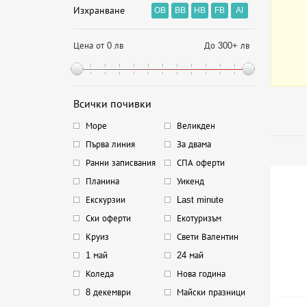
Изхранване
OB
BB
HB
FB
AI
Цена от 0 лв
До 300+ лв
Всички почивки
Море
Великден
Първа линия
За двама
Ранни записвания
СПА оферти
Планина
Уикенд
Екскурзии
Last minute
Ски оферти
Екотуризъм
Круиз
Свети Валентин
1 май
24 май
Коледа
Нова година
8 декември
Майски празници