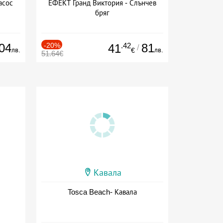
асос
ЕФЕКТ Гранд Виктория - Слънчев
бряг
04
-20%
.42
81
41
/
лв.
лв.
€
51.64€
Кавала
Tosca Beach- Кавала