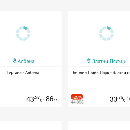
Албена
Златни Пясъци
Гергана - Албена
Берлин Грийн Парк - Златни п
.97
86
-25%
.75
43
33
/
/
лв.
€
€
€
44.99€