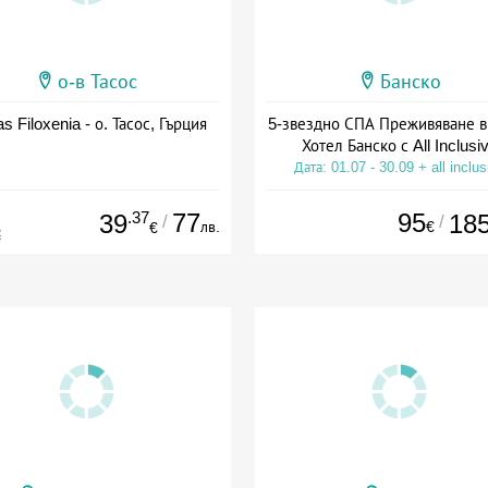
о-в Тасос
Банско
as Filoxenia - о. Тасос, Гърция
5-звездно СПА Преживяване в
Хотел Банско с All Inclusi
Дата: 01.07 - 30.09 + all inclus
.37
77
95
39
18
/
/
лв.
€
€
€