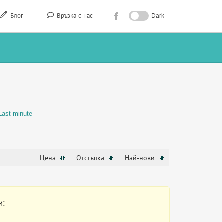
Блог
Връзка с нас
Dark
Last minute
Цена
Отстъпка
Най-нови
и: