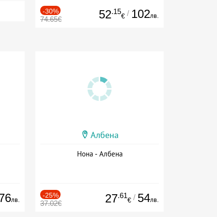
-30%
.15
102
52
/
лв.
€
74.65€
Албена
Нона - Албена
76
-25%
.61
54
27
/
лв.
лв.
€
37.02€