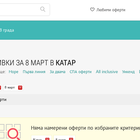
Любими оферти
В града
ВКИ ЗА 8 МАРТ В
КАТАР
още:
Море
Първа линия
За двама
СПА оферти
All inclusive
Уикенд
8 март
рти
Няма намерени оферти по избраните критери
Катар
8 март