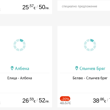
.57
50
25
/
специално предложение
лв.
€
€
Албена
Слънчев Бряг
Елица - Албена
Белвю - Слънчев бряг
.59
52
-20%
.86
26
38
/
/
лв.
€
€
€
48.57€