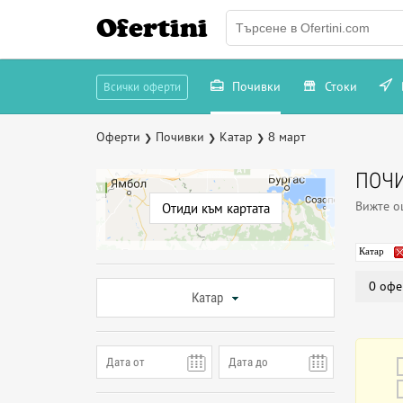
Ofertini
Почивки
Стоки
Всички оферти
Оферти
Почивки
Катар
8 март
❯
❯
❯
ПОЧИ
Вижте 
Отиди към картата
Катар
0 офе
Катар