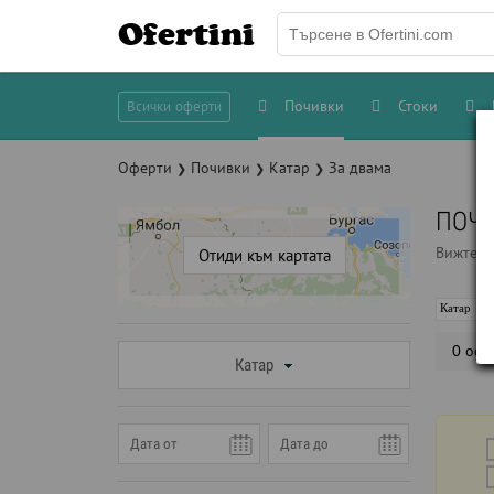
Ofertini
Почивки
Стоки
Всички оферти
Оферти
Почивки
Катар
За двама
❯
❯
❯
ПОЧИ
Вижте 
Отиди към картата
Катар
0 офе
Катар