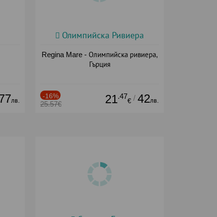
Олимпийска Ривиера
Regina Mare - Олимпийска ривиера,
Гърция
77
-16%
.47
42
21
/
лв.
лв.
€
25.57€