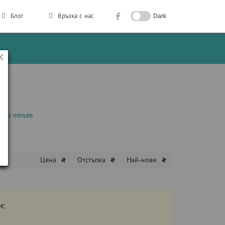
Блог
Връзка с нас
Dark
Last minute
Цена
Отстъпка
Най-нови
и: