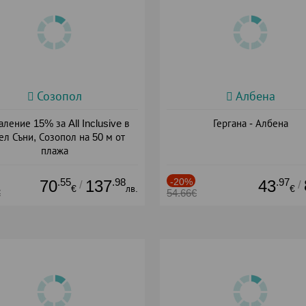
Созопол
Албена
ление 15% за All Inclusive в
Гергана - Албена
ел Съни, Созопол на 50 м от
плажа
а: 30.07 - 30.09 + all inclusive
.55
.98
-20%
.97
70
137
43
/
/
€
лв.
€
€
54.66€