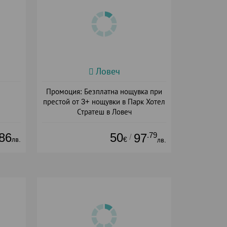
Ловеч
Промоция: Безплатна нощувка при
престой от 3+ нощувки в Парк Хотел
Стратеш в Ловеч
Дата: 14.05 - 01.10 + полупансион
86
50
.79
97
/
лв.
€
лв.