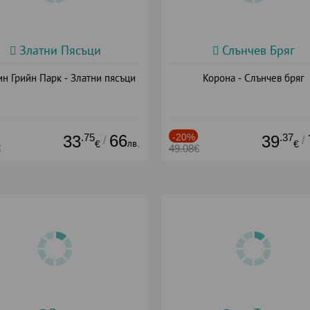
Златни Пясъци
Слънчев Бряг
н Грийн Парк - Златни пясъци
Корона - Слънчев бряг
.75
66
-20%
.37
33
39
/
/
лв.
€
€
€
49.08€