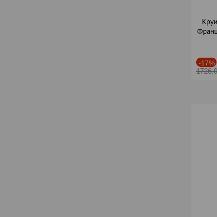
Круи
Франц
-17%
1726.