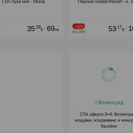
СОЛ Луна Бей - Обзор
Thassos Grand Resort - о. Т
.28
69
-15%
.17
1
35
53
/
/
лв.
€
€
€
62.38€
Велинград
СПА оферта 3=4: Велингра
нощувки, изхранване и мине
басейни
Дата: 01.07 - 30.09 + полупан