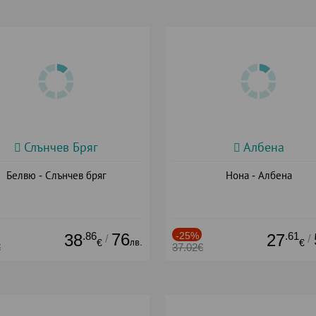
Слънчев Бряг
Албена
Белвю - Слънчев бряг
Нона - Албена
.86
76
-25%
.61
38
27
/
/
лв.
€
€
€
37.02€