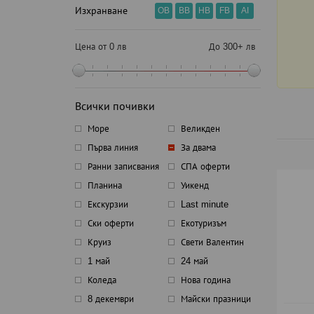
Изхранване
OB
BB
HB
FB
AI
Цена от 0 лв
До 300+ лв
Всички почивки
Море
Великден
Първа линия
За двама
Ранни записвания
СПА оферти
Планина
Уикенд
Екскурзии
Last minute
Ски оферти
Екотуризъм
Круиз
Свети Валентин
1 май
24 май
Коледа
Нова година
8 декември
Майски празници