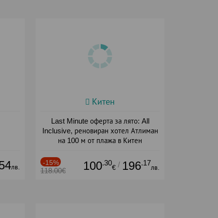
Китен
Last Minute оферта за лято: All
Inclusive, реновиран хотел Атлиман
на 100 м от плажа в Китен
Дата: 01.06 - 29.09 + all inclusive
54
-15%
.30
.17
100
196
/
лв.
€
лв.
118.00€