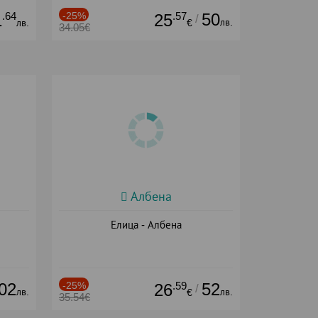
.64
-25%
.57
50
1
25
/
лв.
лв.
€
34.05€
Албена
Елица - Албена
02
-25%
.59
52
26
/
лв.
лв.
€
35.54€