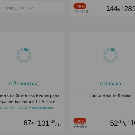
-25%
144
28
/
ално предложение
€
192.00€
Велинград
Кавала
зен Спа Хотел във Велинград с
Tosca Beach- Кавала
ерални Басейни и СПА Пакет
а: 28.07 - 23.12 + полупансион
67
.04
-30%
.15
1
131
52
/
/
€
лв.
€
74.65€