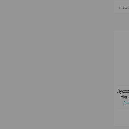
специ
Луксо
Мин
Дат