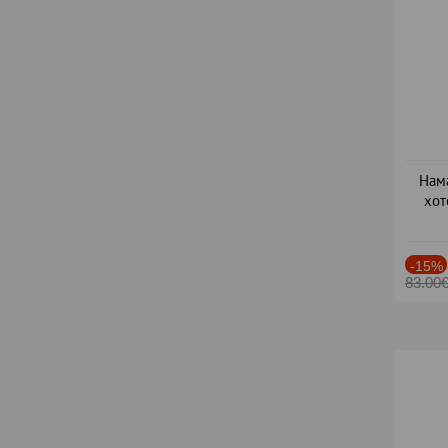
Нама
хот
Дат
-15%
83.00