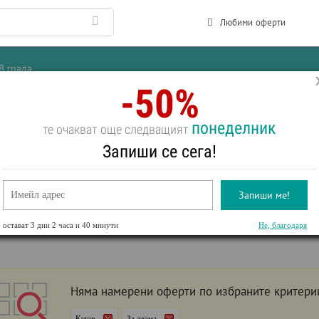
Любими оферти
В града
-50%
понеделник
те очакват още следващият
ВКИ ЗА ДВАМА В
КАТАР
Запиши се сега!
още:
Море
Първа линия
За двама
СПА оферти
All inclusive
Уикенд
Запиши ме!
За двама
рти
остават
3 дни 2 часа и 40 минути
Не, благодаря
Няма намерени оферти по избраните критери
Катар
За двама