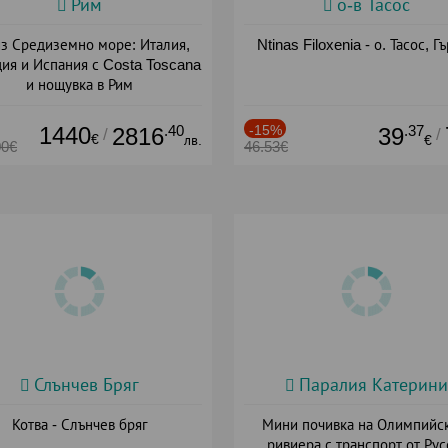
Рим
о-в Тасос
з Средиземно море: Италия,
Ntinas Filoxenia - о. Тасос, Г
ия и Испания с Costa Toscana
и нощувка в Рим
+ пълен пансион
1440
.40
-15%
.37
2816
39
/
/
€
лв.
€
00€
46.53€
Слънчев Бряг
Паралия Катерини
Котва - Слънчев бряг
Мини почивка на Олимпийс
ривиера с транспорт от Рус