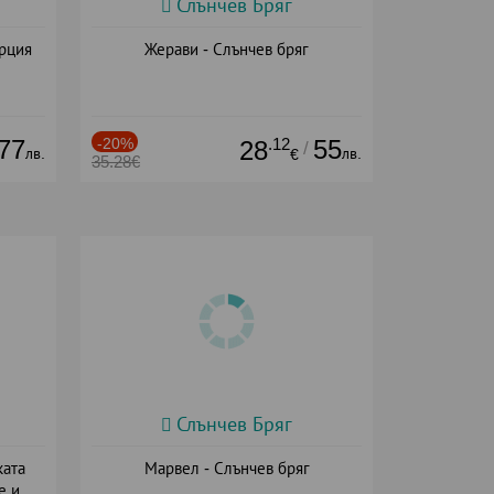
Слънчев Бряг
ърция
Жерави - Слънчев бряг
77
-20%
.12
55
28
/
лв.
лв.
€
35.28€
Слънчев Бряг
ката
Марвел - Слънчев бряг
е и