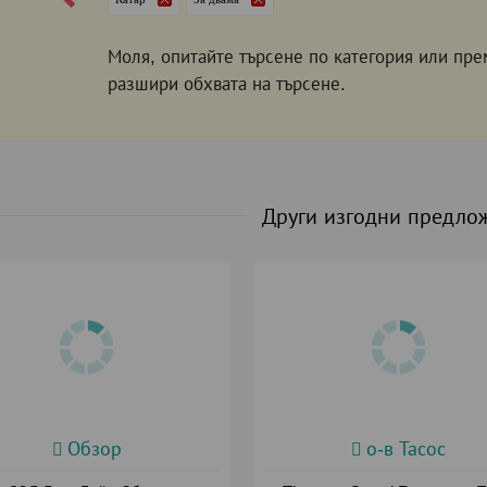
Моля, опитайте търсене по категория или пре
разшири обхвата на търсене.
Други изгодни предло
Обзор
о-в Тасос