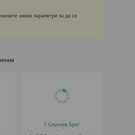
махнете някои параметри за да се
жения
Слънчев Бряг