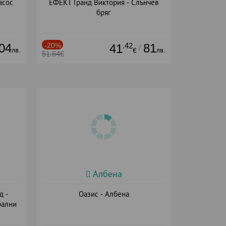
асос
ЕФЕКТ Гранд Виктория - Слънчев
бряг
04
-20%
.42
81
41
/
лв.
лв.
€
51.64€
Албена
д -
Оазис - Албена
рални
сион