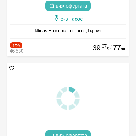
виж офертата
о-в Тасос
Ntinas Filoxenia - о. Тасос, Гърция
-15%
.37
77
39
/
лв.
€
46.53€
виж офертата