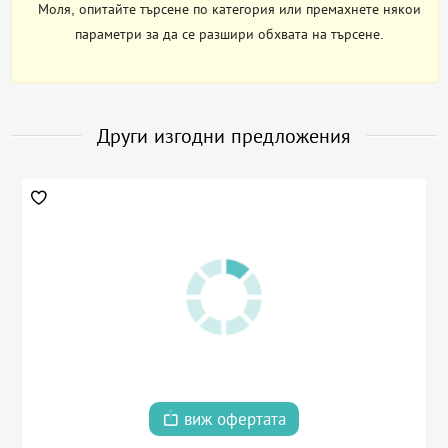
Моля, опитайте търсене по категория или премахнете някои
параметри за да се разшири обхвата на търсене.
Други изгодни предложения
виж офертата