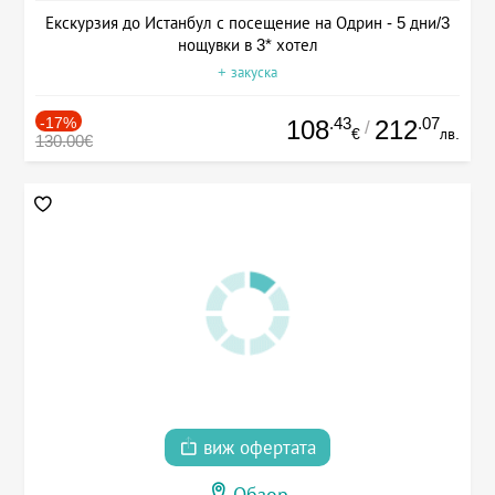
Екскурзия до Истанбул с посещение на Одрин - 5 дни/3
нощувки в 3* хотел
+ закуска
-17%
.43
.07
108
212
/
€
лв.
130.00€
виж офертата