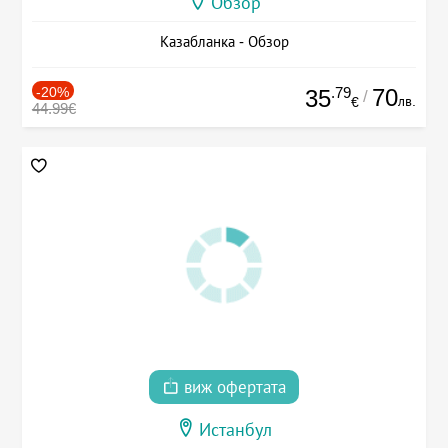
Обзор
Казабланка - Обзор
-20%
.79
70
35
/
лв.
€
44.99€
виж офертата
Истанбул