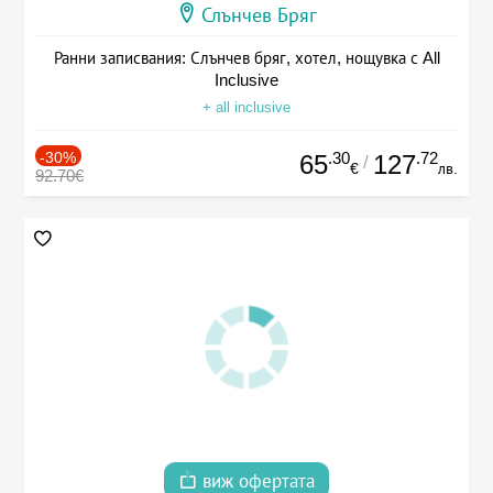
Слънчев Бряг
Ранни записвания: Слънчев бряг, хотел, нощувка с All
Inclusive
+ all inclusive
-30%
.30
.72
65
127
/
€
лв.
92.70€
виж офертата