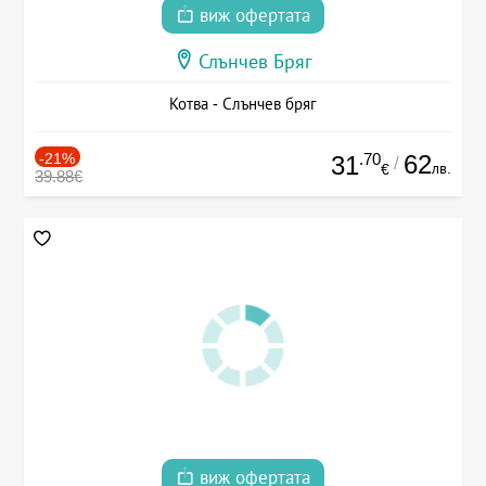
виж офертата
Слънчев Бряг
Котва - Слънчев бряг
-21%
.70
62
31
/
лв.
€
39.88€
виж офертата