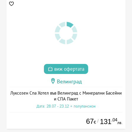
виж офертата
Велинград
Луксозен Спа Хотел във Велинград с Минерални Басейни
и СПА Пакет
Дата: 28.07 - 23.12 + полупансион
67
.04
131
/
€
лв.