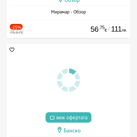
Обзор
Мирамар - Обзор
-25%
.75
111
56
/
лв.
€
75.67€
виж офертата
Банско