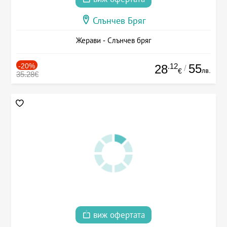
Слънчев Бряг
Жерави - Слънчев бряг
-20%
.12
55
28
/
лв.
€
35.28€
виж офертата