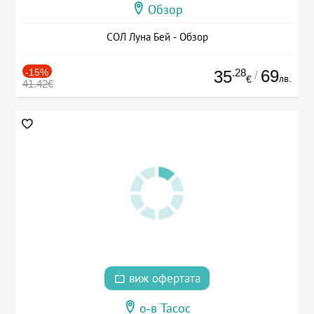
Обзор
СОЛ Луна Бей - Обзор
-15%
.28
69
35
/
лв.
€
41.42€
виж офертата
о-в Тасос