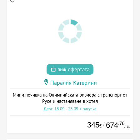
виж офертата
Паралия Катерини
Мини почивка на Олимпийската ривиера с транспорт от
Русе и настаняване в хотел
Дата: 18.09 - 23.09 + закуска
345
.76
674
/
€
лв.