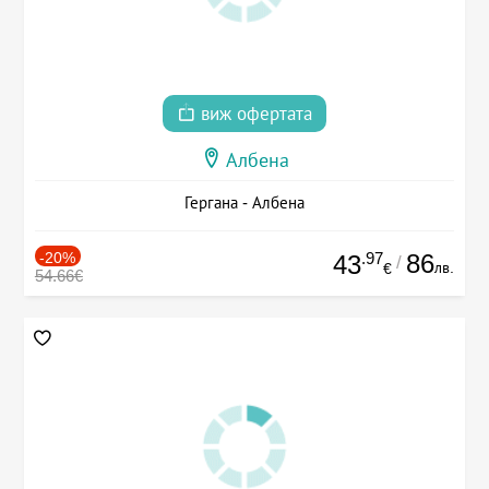
виж офертата
Албена
Гергана - Албена
-20%
.97
86
43
/
лв.
€
54.66€