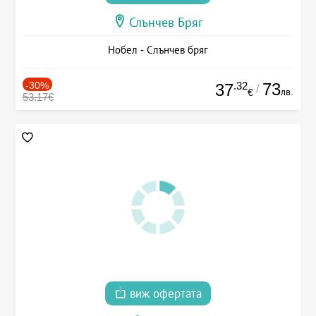
Слънчев Бряг
Нобел - Слънчев бряг
-30%
.32
73
37
/
лв.
€
53.17€
виж офертата