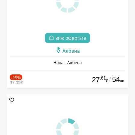
виж офертата
Албена
Нона - Албена
-25%
.61
54
27
/
лв.
€
37.02€