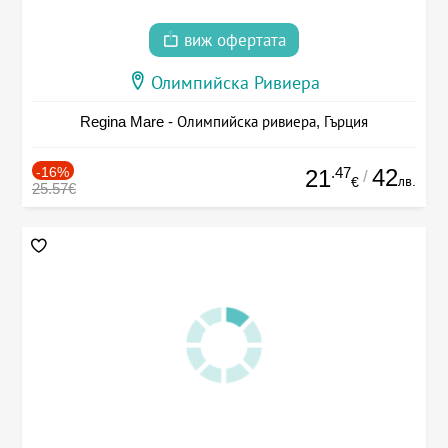
виж офертата
Олимпийска Ривиера
Regina Mare - Олимпийска ривиера, Гърция
-16%
.47
42
21
/
лв.
€
25.57€