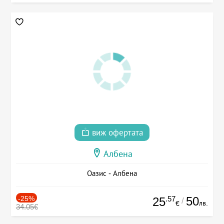
виж офертата
Албена
Оазис - Албена
-25%
.57
50
25
/
лв.
€
34.05€