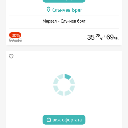
Слънчев Бряг
Марвел - Слънчев бряг
-30%
.28
69
35
/
лв.
€
50.11€
виж офертата