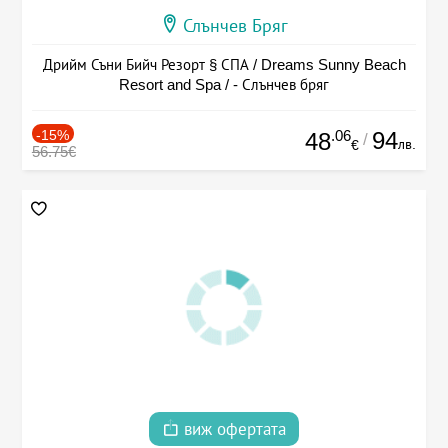
Слънчев Бряг
Дрийм Съни Бийч Резорт § СПА / Dreams Sunny Beach
Resort and Spa / - Слънчев бряг
-15%
.06
94
48
/
лв.
€
56.75€
виж офертата