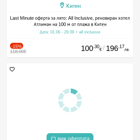
Китен
Last Minute оферта за лято: All Inclusive, реновиран хотел
Атлиман на 100 м от плажа в Китен
Дата: 01.06 - 29.09 + all inclusive
-15%
.30
.17
100
196
/
€
лв.
118.00€
виж офертата