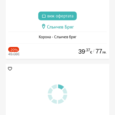
виж офертата
Слънчев Бряг
Корона - Слънчев бряг
-20%
.37
77
39
/
лв.
€
49.08€