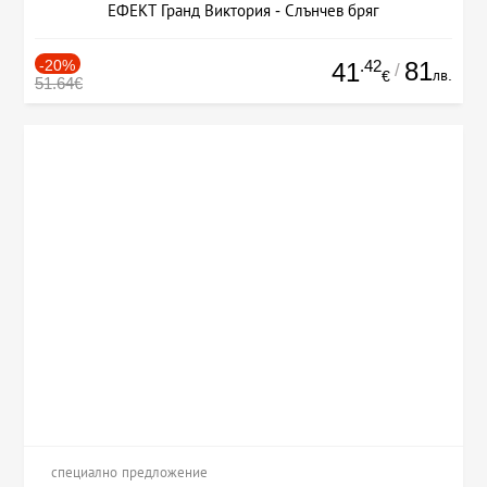
ЕФЕКТ Гранд Виктория - Слънчев бряг
-20%
.42
81
41
/
лв.
€
51.64€
специално предложение