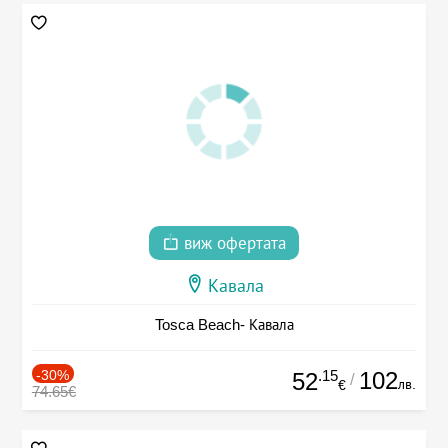
виж офертата
Кавала
Tosca Beach- Кавала
-30%
.15
102
52
/
лв.
€
74.65€