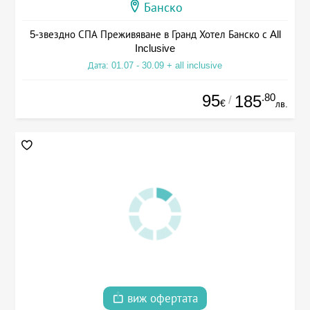
Банско
5-звездно СПА Преживяване в Гранд Хотел Банско с All
Inclusive
Дата: 01.07 - 30.09 + all inclusive
95
.80
185
/
€
лв.
виж офертата