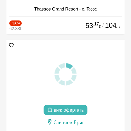
Thassos Grand Resort - о. Тасос
-15%
.17
104
53
/
лв.
€
62.38€
виж офертата
Слънчев Бряг