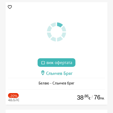
виж офертата
Слънчев Бряг
Белвю - Слънчев бряг
-20%
.86
76
38
/
лв.
€
48.57€