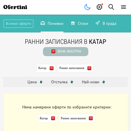
Ofertini
Почивки
Стоки
В града
Всички оферти
РАННИ ЗАПИСВАНИЯ В
КАТАР
ВИЖ ФИЛТРИ
Катар
Ранни записвания
Цена
Отстъпка
Най-нови
Няма намерени оферти по избраните критерии:
Катар
Ранни записвания