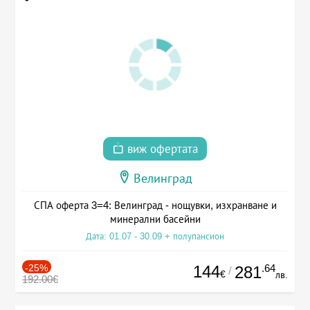
виж офертата
Велинград
СПА оферта 3=4: Велинград - нощувки, изхранване и
минерални басейни
Дата: 01.07 - 30.09 + полупансион
-25%
144
.64
281
/
€
лв.
192.00€