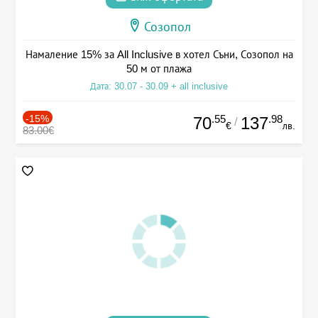
Созопол
Намаление 15% за All Inclusive в хотел Съни, Созопол на
50 м от плажа
Дата: 30.07 - 30.09 + all inclusive
-15%
.55
.98
70
137
/
€
лв.
83.00€