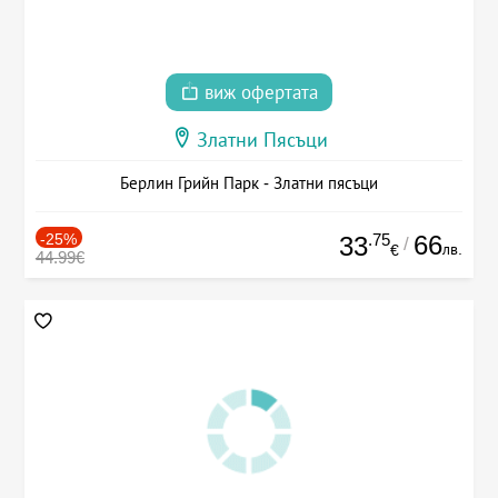
виж офертата
Златни Пясъци
Берлин Грийн Парк - Златни пясъци
-25%
.75
66
33
/
лв.
€
44.99€