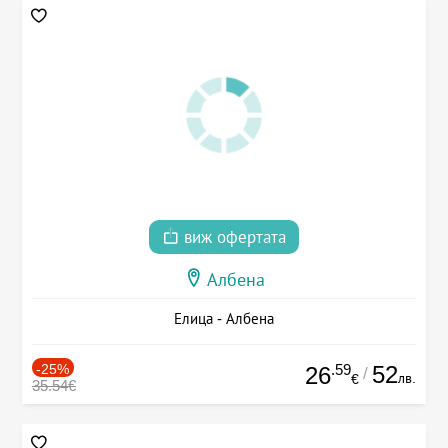
виж офертата
Албена
Елица - Албена
-25%
.59
52
26
/
лв.
€
35.54€