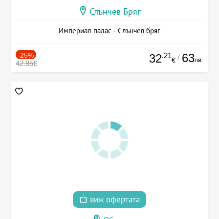
Слънчев Бряг
Империал палас - Слънчев бряг
-25%
.21
63
32
/
лв.
€
42.95€
виж офертата